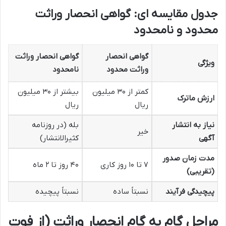
جدول مقایسه ای: گواهی انحصار وراثت
محدود و نامحدود
گواهی انحصار
گواهی انحصار وراثت
ویژگی
وراثت محدود
نامحدود
کمتر از ۳۰ میلیون
بیشتر از ۳۰ میلیون
ارزش ماترک
ریال
ریال
نیاز به انتشار
بله (در روزنامه
خیر
آگهی
کثیرالانتشار)
مدت زمان صدور
۷ تا ۱۰ روز کاری
۴۰ روز تا ۲ ماه
(تقریبی)
پیچیدگی فرآیند
نسبتاً ساده
نسبتاً پیچیده
مراحل گام به گام انحصار وراثت (از فوت