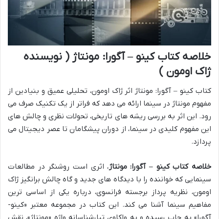
خلاصه کتاب کینو – آگورا: مونتاژ ( نویسنده
ژاک اومون )
کتاب کینو – آگورا: مونتاژ اثر ژاک اومون، تحلیلی عمیق و بنیادین از
مفهوم مونتاژ در سینما ارائه می دهد که فراتر از یک تکنیک صرف می
رود. این اثر به بررسی ریشه های تاریخی، تحولات نظری و چالش های
این مفهوم کلیدی در سینما، از دوران پیشگامان تا عصر دیجیتال می
پردازد.
خلاصه کتاب کینو – آگورا: مونتاژ
، اثری است روشنگر در مطالعات
سینمایی که خواننده را با دیدگاه های جدید و گاه چالش برانگیز ژاک
اومون، نظریه پرداز برجسته فرانسوی، درباره یکی از اساسی ترین
مفاهیم سینما آشنا می کند. این کتاب در مجموعه معتبر «کینو-
آگورا» به چاپ رسیده و به واکاوی تبارشناسانه واژه «مونتاژ»، نقش