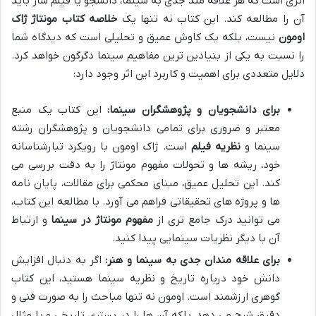
اثری است که هر علاقه مند جدی به سینما، دانشجو یا فیلم ساز باید
آن را مطالعه کند. این کتاب نه تنها یک
خلاصه کتاب مونتاژ ژاک
اومون
نیست، بلکه یک کاوش عمیق و تحلیلی است که دیدگاه شما
را نسبت به یکی از بنیادین ترین مفاهیم سینما دگرگون خواهد کرد.
دلایل متعددی برای اهمیت و کاربرد این اثر وجود دارد:
برای دانشجویان و پژوهشگران سینما:
این کتاب یک منبع
معتبر و ضروری برای تمامی دانشجویان و پژوهشگران رشته
سینما و
نظریه فیلم
است. ژاک اومون با رویکرد تبارشناسانه
خود، ریشه ها و تحولات مفهوم مونتاژ را به دقت بررسی می
کند. این تحلیل عمیق، مبنای محکمی برای مقالات، پایان نامه
ها و پروژه های تحقیقاتی فراهم می آورد. با مطالعه این کتاب،
می توانید درک جامع تری از
مفهوم مونتاژ در سینما
و ارتباط
آن با دیگر نظریات سینمایی پیدا کنید.
برای علاقه مندان جدی به سینما و هنر:
اگر به دنبال افزایش
دانش خود درباره تاریخ و نظریه سینما هستید، این کتاب
گوهری ارزشمند است. اومون نه تنها مباحث را به صورت فنی و
دقیق شرح می دهد، بلکه آن ها را در بستری تاریخی و با مثال