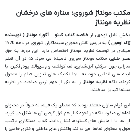
مکتب مونتاژ شوروی: ستاره های درخشان
نظریه مونتاژ
بخش قابل توجهی از
خلاصه کتاب کینو – آگورا: مونتاژ ( نویسنده
ژاک اومون )
به بررسی نقش محوری سینماگران شوروی در دهه 1920
میلادی در توسعه نظریه مونتاژ اختصاص دارد. این دوره، به حق،
عصر طلایی مکتب مونتاژ شوروی نامیده می شود، که در آن فیلم
سازانی چون سرگئی آیزنشتاین، لف کولشف و وسیوالاد پودوفکین، با
ایده های انقلابی خود، نه تنها تکنیک های تدوین فیلم را متحول
کردند، بلکه
نظریه مونتاژ
را به یکی از مهم ترین مباحث در نظریه
سینما تبدیل ساختند.
این فیلم سازان معتقد بودند که معنای یک فیلم، نه صرفاً در محتوای
نماهای منفرد، بلکه در نحوه کنار هم قرار گرفتن آن ها شکل می گیرد.
آن ها با آزمایش های گسترده، نشان دادند که با دستکاری ترتیب،
طول و محتوای نماها، می توانند واکنش های عاطفی و فکری خاصی را