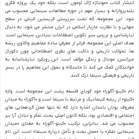
انتشار کتاب «مونتاژ» ژاک اومون است، بلکه خود یک پروژه فکری
بلندپروازانه و بسیار مهم در حوزه مطالعات سینمایی محسوب می
شود. این مجموعه، که تحت سرپرستی کریستین کیتلی در سطح
جهانی و با نظارت مازیار اسلامی در ایران منتشر می شود، به دنبال
تبارشناسی و بررسی سیر تکوین اصطلاحات بنیادین سینمایی است.
هدف اصلی این مجموعه، فراتر از معرفی ساده مفاهیم، واکاوی ریشه
ها، تحولات تاریخی و دلالت های نظری اصطلاحاتی چون دکوپاژ،
میزانسن، مونتاژ، و زندگی مؤلف است. این رویکرد تبارشناسانه به
خوانندگان کمک می کند تا خاستگاه و تحول این مفاهیم را در بستر
تاریخی و فرهنگی سینما درک کنند.
نام «کینو-آگورا» خود گویای فلسفه پشت این مجموعه است. واژه
«کینو» از ریشه کینماتیک و مرتبط با سینما است و «آگورا» به میدان
معروف یونان باستان اشاره دارد که نه تنها محل گردهمایی های
اجتماعی و اقتصادی بود، بلکه کانون اصلی بحث، تفکر و تبادل آرا نیز
محسوب می شد. بنابراین، ترکیب «کینو-آگورا» به معنای «میدان
سینمایی تفکر» یا «محل بحث و تأمل درباره سینما» است. این نام