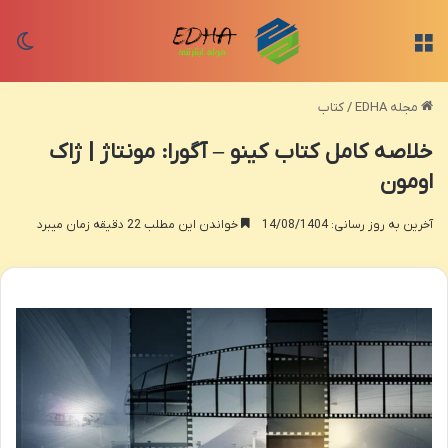
منو
تغی
مجله EDHA
/
کتاب
خلاصه کامل کتاب کینو – آگورا: مونتاژ | ژاک
اومون
آخرین به روز رسانی: 14/08/1404
خواندن این مطلب 22 دقیقه زمان میبرد