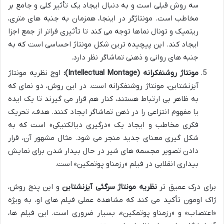
سه روش قبلی است و به دنبال ایجاد یک تأثیر کلی و جامع بر
مخاطب است. مونتاژگر در اینجا، همزمان به جنبه های متری،
ریتمیک و تونال نماها توجه می کند تا تأثیری فراتر از جمع اجزا
ایجاد کند. این پیچیده ترین شکل مونتاژ احساسی است که به
جنبه های روانی و ذهنی تماشاگر نظر دارد.
مونتاژ روشنفکرانه (Intellectual Montage):
اوج نظریه مونتاژ
آیزنشتاین، مونتاژ روشنفکرانه است. در این روش، دو نمای که
به ظاهر بی ارتباط هستند، کنار هم قرار می گیرند تا یک ایده
یا مفهوم انتزاعی را در ذهن تماشاگر ایجاد کنند. هدف، تحریک
فکری مخاطب و ایجاد یک «درگیری دیالکتیکی» است که به
شکل گیری معنای جدید منجر می شود. مثال مشهور آن، قرار
دادن تصویر مجسمه های شیر در حال بیدار شدن برای نمایش
بیداری انقلابی در فیلم «رزمناو پوتمکین» است.
برای درک عمیق تر
نظریه مونتاژ سرگئی آیزنشتاین
و این پنج روش،
ژاک اومون تأکید می کند که مشاهده عملی فیلم های او، به ویژه
«اعتصاب» و «رزمناو پوتمکین»، بسیار ضروری است. این فیلم ها،