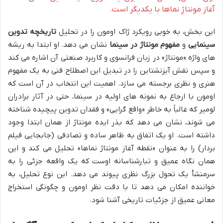
آغاز مونتاژِ نماها با یکدیگر است.
این بخش، به خوبی رویکرد ژاک اومون را در تحلیل
تاریخچه تدوین
سینمایی
و
مفهوم مونتاژ در سینما
نشان می دهد. او ابتدا به ریشه
های واژه «مونتاژ» در زبان فرانسوی و کاربرد صنعتی آن اشاره می کند
و سپس نقش آیزنشتاین را در تبدیل این اصطلاح فنی به یک مفهوم
هنری و نظری برجسته می سازد. اهمیت این انتخاب در آن است که
اومون با ارجاع به نمونه های اولیه در سینما، حتی در آثار برادران
لومیر که غالباً به خاطر «واقع گرایی» و فقدان تدوین پیچیده شناخته
می شوند، نشان می دهد که بذر ایده مونتاژ از همان ابتدا وجود
داشته است. او یک اتفاق به ظاهر ساده و تصادفی (جابجایی فیلم
بردار) را به عنوان «نقطه آغاز مونتاژ نماها» تحلیل می کند و این
همان نگاه عمیق و تبارشناسانه اوست که یک واقعه جزئی را به
سرمنشأ یک تحول بزرگ نظری پیوند می دهد. این نوع تحلیل، به
خواننده امکان می دهد تا با دقت نظر اومون و چگونگی استخراج
معانی عمیق از جزئیات تاریخی آشنا شود.