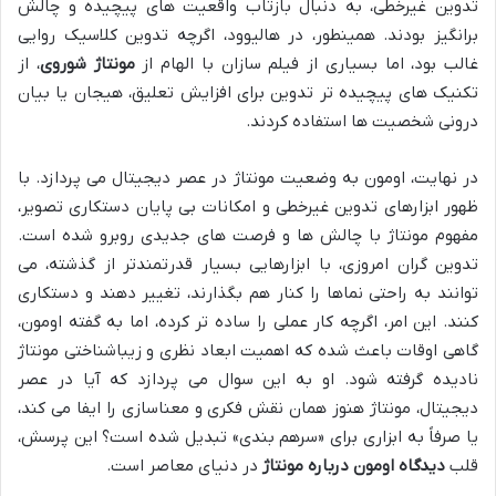
تدوین غیرخطی، به دنبال بازتاب واقعیت های پیچیده و چالش
برانگیز بودند. همینطور، در هالیوود، اگرچه تدوین کلاسیک روایی
غالب بود، اما بسیاری از فیلم سازان با الهام از
مونتاژ شوروی
، از
تکنیک های پیچیده تر تدوین برای افزایش تعلیق، هیجان یا بیان
درونی شخصیت ها استفاده کردند.
در نهایت، اومون به وضعیت مونتاژ در عصر دیجیتال می پردازد. با
ظهور ابزارهای تدوین غیرخطی و امکانات بی پایان دستکاری تصویر،
مفهوم مونتاژ با چالش ها و فرصت های جدیدی روبرو شده است.
تدوین گران امروزی، با ابزارهایی بسیار قدرتمندتر از گذشته، می
توانند به راحتی نماها را کنار هم بگذارند، تغییر دهند و دستکاری
کنند. این امر، اگرچه کار عملی را ساده تر کرده، اما به گفته اومون،
گاهی اوقات باعث شده که اهمیت ابعاد نظری و زیباشناختی مونتاژ
نادیده گرفته شود. او به این سوال می پردازد که آیا در عصر
دیجیتال، مونتاژ هنوز همان نقش فکری و معناسازی را ایفا می کند،
یا صرفاً به ابزاری برای «سرهم بندی» تبدیل شده است؟ این پرسش،
قلب
دیدگاه اومون درباره مونتاژ
در دنیای معاصر است.