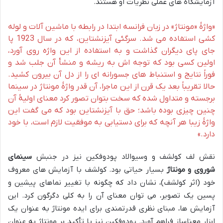
آزمایشگاه های عملی نظریات او هستند.
«واژۀ «مونتاژ» در زبان فرانسه ابتدا در رابطه با ماشین آلات و لوله
کشی استفاده می شد. سرگئی آیزنشتاین، که در سال 1923 پا
جای پای دیگران گذاشت و به استفاده از این واژه روی آورد،
اولین کسی بود که توجه اش به ریشه و منشأ آن جلب شد و
فوراً نتایج و استنباط های جسورانه ای را از دل آن بیرون کشید.
حالا تقریباً بعد یک قرن از این ماجرا، آن قدر واژۀ مونتاژ در سینما
برجسته و متداول شده که سخت بتوان تصور کرد معنای اولیۀ آن
چنین چیزی بوده باشد؛ حق با آیزنشتاین بود که می گفت این
واژۀ زیبا هر آنچه که برای دستیابی به موفقیت لازم است، با خود
دارد.»
نقش لف کولشف و وسیوالاد پودوفکین نیز در جنبش
سینمای
شوروی و مونتاژ
بسیار حیاتی بود. کولشف با آزمایش های معروف
خود (اثر کولشف)، نشان داد که چگونه با تغییر نماهای پیشین و
پسین یک تصویر، می توان معنای آن را به کلی دگرگون کرد. این
آزمایش ها، مبنای نظری قدرتمندی برای ایده مونتاژ به عنوان یک
ابزار معناساز فراهم آورد. پودوفکین نیز با تأکید بر مونتاژ به عنوان