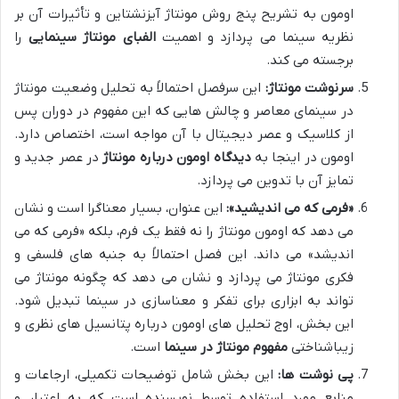
اومون به تشریح پنج روش مونتاژ آیزنشتاین و تأثیرات آن بر
نظریه سینما می پردازد و اهمیت
الفبای مونتاژ سینمایی
را
برجسته می کند.
سرنوشت مونتاژ:
این سرفصل احتمالاً به تحلیل وضعیت مونتاژ
در سینمای معاصر و چالش هایی که این مفهوم در دوران پس
از کلاسیک و عصر دیجیتال با آن مواجه است، اختصاص دارد.
اومون در اینجا به
دیدگاه اومون درباره مونتاژ
در عصر جدید و
تمایز آن با تدوین می پردازد.
«فرمی که می اندیشید»:
این عنوان، بسیار معناگرا است و نشان
می دهد که اومون مونتاژ را نه فقط یک فرم، بلکه «فرمی که می
اندیشد» می داند. این فصل احتمالاً به جنبه های فلسفی و
فکری مونتاژ می پردازد و نشان می دهد که چگونه مونتاژ می
تواند به ابزاری برای تفکر و معناسازی در سینما تبدیل شود.
این بخش، اوج تحلیل های اومون درباره پتانسیل های نظری و
زیباشناختی
مفهوم مونتاژ در سینما
است.
پی نوشت ها:
این بخش شامل توضیحات تکمیلی، ارجاعات و
منابع مورد استفاده توسط نویسنده است که به اعتبار و