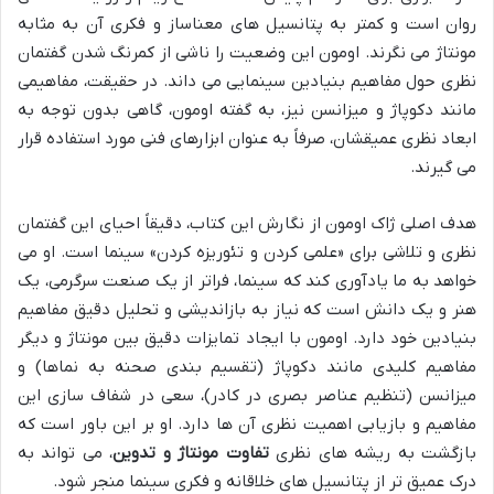
روان است و کمتر به پتانسیل های معناساز و فکری آن به مثابه
مونتاژ می نگرند. اومون این وضعیت را ناشی از کمرنگ شدن گفتمان
نظری حول مفاهیم بنیادین سینمایی می داند. در حقیقت، مفاهیمی
مانند دکوپاژ و میزانسن نیز، به گفته اومون، گاهی بدون توجه به
ابعاد نظری عمیقشان، صرفاً به عنوان ابزارهای فنی مورد استفاده قرار
می گیرند.
هدف اصلی ژاک اومون از نگارش این کتاب، دقیقاً احیای این گفتمان
نظری و تلاشی برای «علمی کردن و تئوریزه کردن» سینما است. او می
خواهد به ما یادآوری کند که سینما، فراتر از یک صنعت سرگرمی، یک
هنر و یک دانش است که نیاز به بازاندیشی و تحلیل دقیق مفاهیم
بنیادین خود دارد. اومون با ایجاد تمایزات دقیق بین مونتاژ و دیگر
مفاهیم کلیدی مانند دکوپاژ (تقسیم بندی صحنه به نماها) و
میزانسن (تنظیم عناصر بصری در کادر)، سعی در شفاف سازی این
مفاهیم و بازیابی اهمیت نظری آن ها دارد. او بر این باور است که
بازگشت به ریشه های نظری
تفاوت مونتاژ و تدوین
، می تواند به
درک عمیق تر از پتانسیل های خلاقانه و فکری سینما منجر شود.