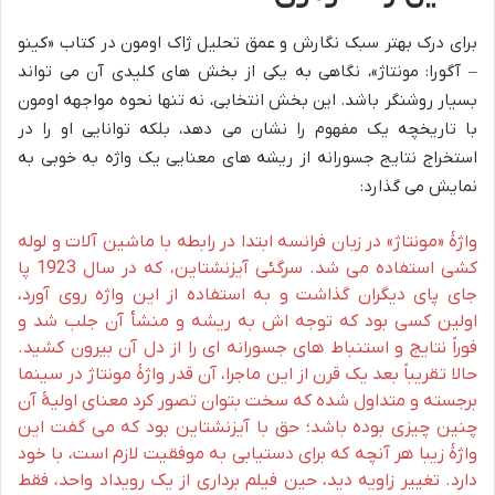
برای درک بهتر سبک نگارش و عمق تحلیل ژاک اومون در کتاب «کینو
– آگورا: مونتاژ»، نگاهی به یکی از بخش های کلیدی آن می تواند
بسیار روشنگر باشد. این بخش انتخابی، نه تنها نحوه مواجهه اومون
با تاریخچه یک مفهوم را نشان می دهد، بلکه توانایی او را در
استخراج نتایج جسورانه از ریشه های معنایی یک واژه به خوبی به
نمایش می گذارد:
واژۀ «مونتاژ» در زبان فرانسه ابتدا در رابطه با ماشین آلات و لوله
کشی استفاده می شد. سرگئی آیزنشتاین، که در سال 1923 پا
جای پای دیگران گذاشت و به استفاده از این واژه روی آورد،
اولین کسی بود که توجه اش به ریشه و منشأ آن جلب شد و
فوراً نتایج و استنباط های جسورانه ای را از دل آن بیرون کشید.
حالا تقریباً بعد یک قرن از این ماجرا، آن قدر واژۀ مونتاژ در سینما
برجسته و متداول شده که سخت بتوان تصور کرد معنای اولیۀ آن
چنین چیزی بوده باشد؛ حق با آیزنشتاین بود که می گفت این
واژۀ زیبا هر آنچه که برای دستیابی به موفقیت لازم است، با خود
دارد. تغییر زاویه دید، حین فیلم برداری از یک رویداد واحد، فقط