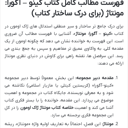
فهرست مطالب کامل کتاب کینو – آگورا:
مونتاژ (برای درک ساختار کتاب)
برای درک جامع تر ساختار و سیر منطقی استدلال های ژاک اومون در
کتاب «
کینو – آگورا: مونتاژ
»، آشنایی با فهرست مطالب آن ضروری
است. این فهرست به خواننده نشان می دهد که چگونه اومون از یک
مقدمه کلی، به واکاوی عمیق تر مفاهیم و سپس به جمع بندی می
رسد. این سرفصل ها، نقشه راهی برای کاوش در دنیای نظری مونتاژ
ارائه می دهند:
مقدمه دبیر مجموعه:
این بخش، معمولاً توسط دبیر مجموعه
«کینو-آگورا» (کریستین کیتلی یا مازیار اسلامی) نگاشته می
شود و به معرفی نویسنده، جایگاه کتاب در مجموعه و اهمیت
موضوع می پردازد. این مقدمه، خواننده را با بستر فکری کتاب
آشنا می کند و اهمیت
خلاصه کتاب مونتاژ ژاک اومون
را در کل
این مجموعه فکری برجسته می سازد.
مونتاژ:
این فصل، احتمالاً به تعاریف اولیه واژه «مونتاژ»، ریشه