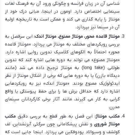
شناسی آن در زبان فرانسه و چگونگی ورود آن به فرهنگ لغات
سینمایی اختصاص دارد. اومون در اینجا، مبانی درک خود از
مونتاژ را پایه گذاری می کند و ممکن است به تاریخچه اولیه
آن در سینما نیز بپردازد.
مونتاژ قاعده محور، مونتاژ ممنوع، مونتاژ اندک:
این سرفصل به
بررسی رویکردهای مختلف به مونتاژ می پردازد. «مونتاژ قاعده
محور» احتمالاً به الگوهای کلاسیک تدوین روایی اشاره دارد.
«مونتاژ ممنوع» می تواند به دوره هایی اشاره کند که تدوین
طولانی (long take) به مونتاژ ترجیح داده می شد (مانند
دیدگاه بازن) یا به دوره هایی که برخی از اشکال مونتاژ از نظر
ایدئولوژیک ممنوع بودند. «مونتاژ اندک» نیز به رویکردهایی
اشاره دارد که حداقل برش ها را برای حفظ پیوستگی یا واقع
گرایی به کار می گیرند، مانند آثار برخی کارگردانان سینمای
مدرن.
مکتب مونتاژ:
این فصل به طور قطع به بررسی دقیق
مکتب
مونتاژ شوروی
و نقش پیشگامانی چون سرگئی آیزنشتاین، لف
کولشف و وسیوالاد پودوفکین می پردازد. اینجا جایی است که