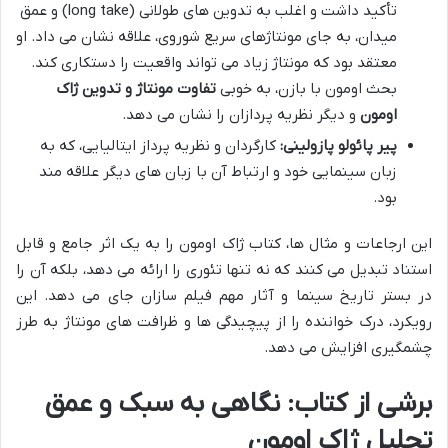
تأکید داشت و اغلب به تدوین های طولانی (long take) و عمق
میدان، به جای مونتاژهای سریع شوروی، علاقه نشان می داد. او
معتقد بود که مونتاژ زیاد می تواند واقعیت را دستکاری کند.
بحث اومون با بازن، به خوبی
تفاوت مونتاژ و تدوین ژاک
اومون
و دیگر نظریه پردازان را نشان می دهد.
پیر پائولو پازولینی:
کارگردان و نظریه پرداز ایتالیایی، که به
زبان سینمایی خود و ارتباط آن با زبان های دیگر علاقه مند
بود.
این ارجاعات و مثال ها، کتاب ژاک اومون را به یک اثر جامع و قابل
استناد تبدیل می کنند که نه تنها تئوری را ارائه می دهد، بلکه آن را
در بستر تاریخ سینما و آثار مهم فیلم سازان جای می دهد. این
رویکرد، درک خواننده را از پیچیدگی ها و ظرافت های مونتاژ به طرز
چشمگیری افزایش می دهد.
برشی از کتاب: نگاهی به سبک و عمق
تحلیل ژاک اومون