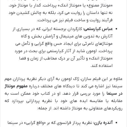
«مونتاژ ممنوع» یا «مونتاژ اندک» پرداخت. گدار با مونتاژ خود،
نه تنها داستان را روایت می کرد، بلکه به چالش کشیدن خود
فرآیند روایت و ساخت فیلم نیز می پرداخت.
عباس کیارستمی:
کارگردان برجسته ایرانی، که در بسیاری از
آثارش به تدوین های مینیمال و آرامش بخش، و گاه
مونتاژهای نامرئی برای ایجاد حس واقع گرایی و تأمل می
پرداخت. اومون شاید از آثار کیارستمی برای بحث در مورد
«مونتاژ اندک» و تأثیر آن بر درک مخاطب از زمان و فضا
استفاده کند.
علاوه بر این فیلم سازان، ژاک اومون به آرای دیگر نظریه پردازان مهم
سینما نیز اشاره می کند تا دیدگاه های مختلف درباره
مفهوم مونتاژ
در سینما
را مورد بررسی قرار دهد. او در کتاب خود ممکن است به
مقابله یا مقایسه ایده های خود با نظریه پردازانی بپردازد که
رویکردهای متفاوتی به مونتاژ داشته اند. از جمله:
آندره بازن:
نظریه پرداز فرانسوی که بر «واقع گرایی» در سینما