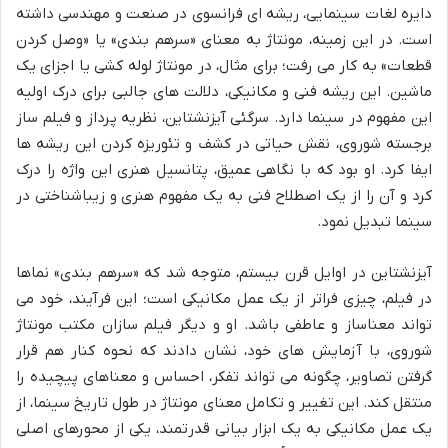
دایره لغات سینمایی، ریشه ای فرانسوی در صنعت و مهندسی داشته
است. در این زمینه، مونتاژ به معنای «سرهم بندی» یا «وصل کردن
قطعات» به کار می رفت؛ برای مثال، در مونتاژ لوله کشی یا اجزای یک
ماشین. این ریشه فنی و مکانیکی، دلالت های جالبی برای درک اولیه
این مفهوم در سینما دارد. سرگئی آیزنشتاین، نظریه پرداز و فیلم ساز
برجسته شوروی، نقش حیاتی در کشف و تئوریزه کردن این ریشه ها
ایفا کرد. او بود که با نگاهی عمیق، پتانسیل هنری این واژه را درک
کرد و آن را از یک اصطلاح فنی به یک مفهوم هنری و زیباشناختی در
سینما تبدیل نمود.
آیزنشتاین در اوایل قرن بیستم، متوجه شد که «سرهم بندی» نماها
در فیلم، چیزی فراتر از یک عمل مکانیکی است؛ این فرآیند، خود می
تواند معناساز و عاطفی باشد. او و دیگر فیلم سازان مکتب مونتاژ
شوروی، با آزمایش های خود، نشان دادند که نحوه کنار هم قرار
گرفتن تصاویر، چگونه می تواند تفکر، احساس و معناهای پیچیده را
منتقل کند. این تغییر و تکامل معنای مونتاژ در طول تاریخ سینما، از
یک عمل مکانیکی به یک ابزار بیانی قدرتمند، یکی از محورهای اصلی