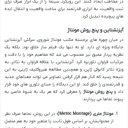
در مخاطب ایجاد کنند. این رویکرد، سینما را از یک ابزار صرف برای
ثبت واقعیت، به ابزاری قدرتمند برای ساخت واقعیت و انتقال ایده
های پیچیده تبدیل کرد.
آیزنشتاین و پنج روش مونتاژ
در میان چهره های برجسته مکتب مونتاژ شوروی، سرگئی آیزنشتاین
جایگاه ویژه ای دارد. او نه تنها یک فیلم ساز خلاق بود، بلکه یک
نظریه پرداز عمیق نیز محسوب می شد که مفاهیم خود را با دقت و
جزئیات فراوان تئوریزه کرد. آیزنشتاین، با علاقه فراوان به تئاتر، به
ویژه تئاتر کابوکی ژاپن، و همچنین مطالعه هیروگلیف ژاپنی، به این
نتیجه رسید که کنار هم قرار گرفتن تصاویر می تواند معناهای جدید
و قدرتمندی را خلق کند. او این دیدگاه را مبنای تئوری های خود قرار
داد و
پنج روش مونتاژ
را معرفی کرد که هر یک به شیوه خاصی به
پیوند نماها می پردازند:
مونتاژ متری (Metric Montage):
در این روش، نماها صرف نظر
از محتوایشان، بر اساس طول ثابت یا متغیر خود به هم متصل