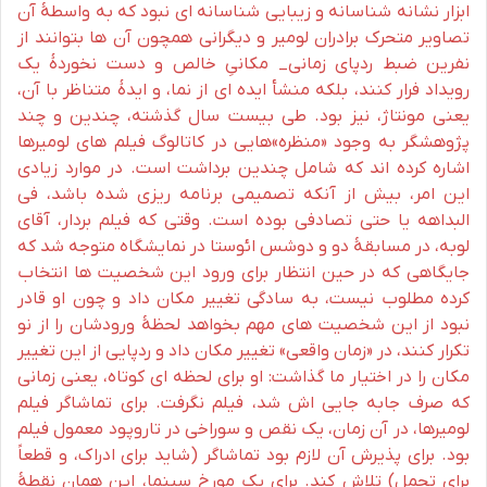
ابزار نشانه شناسانه و زیبایی شناسانه ای نبود که به واسطۀ آن
تصاویر متحرک برادران لومیر و دیگرانی همچون آن ها بتوانند از
نفرین ضبط ردپای زمانی_ مکانیِ خالص و دست نخوردۀ یک
رویداد فرار کنند، بلکه منشأ ایده ای از نما، و ایدۀ متناظر با آن،
یعنی مونتاژ، نیز بود. طی بیست سال گذشته، چندین و چند
پژوهشگر به وجود «منظره»هایی در کاتالوگ فیلم های لومیرها
اشاره کرده اند که شامل چندین برداشت است. در موارد زیادی
این امر، بیش از آنکه تصمیمی برنامه ریزی شده باشد، فی
البداهه یا حتی تصادفی بوده است. وقتی که فیلم بردار، آقای
لوبه، در مسابقۀ دو و دوشس ائوستا در نمایشگاه متوجه شد که
جایگاهی که در حین انتظار برای ورود این شخصیت ها انتخاب
کرده مطلوب نیست، به سادگی تغییر مکان داد و چون او قادر
نبود از این شخصیت های مهم بخواهد لحظۀ ورودشان را از نو
تکرار کنند، در «زمان واقعی» تغییر مکان داد و ردپایی از این تغییر
مکان را در اختیار ما گذاشت: او برای لحظه ای کوتاه، یعنی زمانی
که صرف جابه جایی اش شد، فیلم نگرفت. برای تماشاگر فیلم
لومیرها، در آن زمان، یک نقص و سوراخی در تاروپود معمول فیلم
بود. برای پذیرش آن لازم بود تماشاگر (شاید برای ادراک، و قطعاً
برای تحمل) تلاش کند. برای یک مورخ سینما، این همان نقطۀ