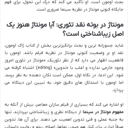
بحث اومون است. او تأکید می کند که درک این تحول، برای فهم
جایگاه کنونی مونتاژ در نظریه سینما ضروری است.
مونتاژ در بوته نقد تئوری: آیا مونتاژ هنوز یک
اصل زیباشناختی است؟
شاید جسورانه ترین و بحث برانگیزترین بخش از کتاب ژاک اومون،
نقد او بر وضعیت کنونی مونتاژ در نظریه فیلم باشد. اومون با
قاطعیت اظهار می دارد که از نظر تئوریک، «مونتاژ در تئوری امروز
وجود خارجی ندارد» و اغلب با «تدوین» (editing) اشتباه گرفته می
شود. این ادعا، در نگاه اول، ممکن است تکان دهنده به نظر برسد،
اما اومون با استدلال های دقیق خود، به تبیین این دیدگاه می
پردازد.
او اشاره می کند که بسیاری از فیلم سازان معاصر، بیش از آنکه به
مفهوم مونتاژ در سینما
از دیدگاه نظری و زیباشناختی بپردازند، تنها
به جنبه عملی و فنی تدوین اهمیت می دهند. برای آن ها، تدوین
صرفاً ابزاری برای کنار هم چیدن نماها، اصلاح ریتم و روایت داستانی