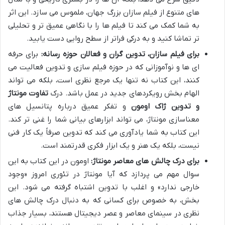
های متنوع از فیلم سازان بزرگ جهان، ملموس می سازد. این اثر
به شما کمک می کند تا فیلم ها را با نگاهی عمیق تر و تحلیلی
تر تماشا کنید و به درکی فراتر از سطح روایی دست یابید.
برای فیلم سازان، تدوین گران و فعالان حوزه رسانه:
برای حرفه
ای ها و نوآموزانی که در حوزه فیلم سازی و تدوین فعالیت می
کنند، این کتاب نه تنها یک مرجع نظری است، بلکه می تواند
الهام بخش رویکردهای جدید در عمل باشد. درک
تفاوت مونتاژ
و تدوین ژاک اومون
و تفکر عمیق درباره پتانسیل های
معناسازی مونتاژ، می تواند ابزارهای بیانی شما را غنی تر کند.
این کتاب به شما یادآوری می کند که تدوین صرفاً یک کار فنی
نیست، بلکه یک هنر و یک ابزار فکری قدرتمند است.
برای درک چالش های معاصر مونتاژ:
اومون در این کتاب به این
سوال مهم می پردازد که آیا مونتاژ در تئوری امروز «وجود
خارجی ندارد» و اغلب با تدوین اشتباه گرفته می شود. این
بخش، به خصوص برای کسانی که به دنبال درک چالش های
نظری در سینمای معاصر و عصر دیجیتال هستند، بسیار جذاب