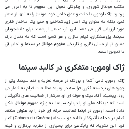
مکتب مونتاژ شوروی، و چگونگی تحول این مفهوم تا به امروز می
پردازد. ژاک اومون با دقت و عمق خاص خود، مونتاژ را نه تنها از منظر
فنی، بلکه به عنوان یک اصل زیباشناختی و حتی یک ساختار فکری
مورد ارزیابی قرار می دهد. این اثر، منبعی ارزشمند برای دانشجویان
سینما، پژوهشگران، فیلم سازان و هر کسی است که به دنبال درک
عمیق تر از مبانی نظری و تاریخی
مفهوم مونتاژ در سینما
و تمایز آن
با تدوین است.
ژاک اومون: متفکری در کالبد سینما
ژاک اومون، نامی آشنا و پررنگ در عرصه نظریه و نقد سینما، یکی از
چهره های برجسته فکری فرانسه در زمینه مطالعات فیلم به شمار می
رود. پیشینه آکادمیک و حرفه ای او، سرشار از فعالیت های تأثیرگذار
است که دیدگاه های او را درباره سینما، به ویژه مفهوم
مونتاژ
، شکل
داده است. اومون در ابتدا فعالیت حرفه ای خود را به عنوان منتقد
فیلم در مجله تأثیرگذار «کایه دو سینما» (Cahiers du Cinéma) آغاز
کرد. این نشریه، که پایگاهی برای بسیاری از نظریه پردازان و فیلم