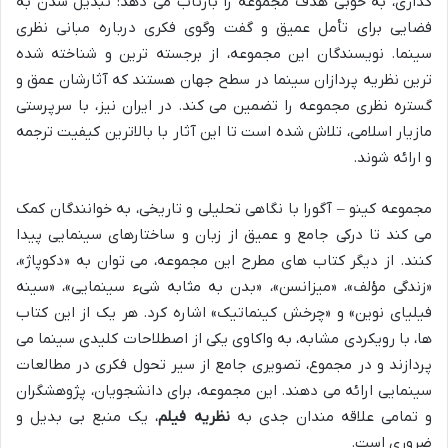
گذاری، به خوبی هدف مجموعه را بازتاب می دهد: تبدیل شدن به
فضایی برای تأمل عمیق و گفت وگوی فکری درباره مبانی نظری
سینما. نویسندگان این مجموعه، از برجسته ترین و شناخته شده
ترین نظریه پردازان سینما در سطح جهان هستند که آثارشان عمق و
گستره نظری مجموعه را تضمین می کند. در ایران نیز، با سرپرستی
مازیار اسلامی، تلاش شده است تا این آثار با بالاترین کیفیت ترجمه
و ارائه شوند.
مجموعه کینو – آگورا با نگاهی تحلیلی و تاریخی، به خوانندگان کمک
می کند تا درکی جامع و عمیق از زبان و ساختارهای سینمایی پیدا
کنند. از دیگر کتاب های مطرح این مجموعه، می توان به «دکوپاژ»،
«زندگی مؤلف»، «میزانسن»، «بدن به مثابه شیء سینمایی»، «سینه
فیلیای نوین» و «چرخش کینماتیک» اشاره کرد. هر یک از این کتاب
ها، با رویکردی مشابه، به واکاوی یکی از اصطلاحات کلیدی سینما می
پردازند و در مجموع، تصویری جامع از سیر تحول فکری در مطالعات
سینمایی ارائه می دهند. این مجموعه، برای دانشجویان، پژوهشگران
و تمامی علاقه مندان جدی به
نظریه فیلم
، یک منبع بی بدیل و
ضروری است.