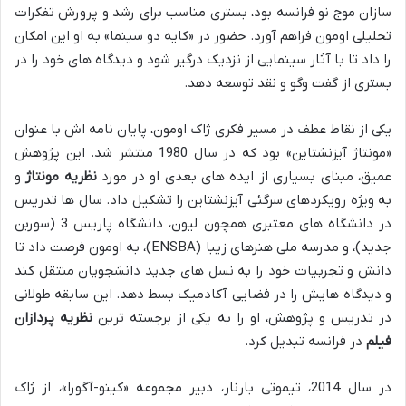
سازان موج نو فرانسه بود، بستری مناسب برای رشد و پرورش تفکرات
تحلیلی اومون فراهم آورد. حضور در «کایه دو سینما» به او این امکان
را داد تا با آثار سینمایی از نزدیک درگیر شود و دیدگاه های خود را در
بستری از گفت وگو و نقد توسعه دهد.
یکی از نقاط عطف در مسیر فکری ژاک اومون، پایان نامه اش با عنوان
«مونتاژ آیزنشتاین» بود که در سال 1980 منتشر شد. این پژوهش
عمیق، مبنای بسیاری از ایده های بعدی او در مورد
نظریه مونتاژ
و
به ویژه رویکردهای سرگئی آیزنشتاین را تشکیل داد. سال ها تدریس
در دانشگاه های معتبری همچون لیون، دانشگاه پاریس 3 (سوربن
جدید)، و مدرسه ملی هنرهای زیبا (ENSBA)، به اومون فرصت داد تا
دانش و تجربیات خود را به نسل های جدید دانشجویان منتقل کند
و دیدگاه هایش را در فضایی آکادمیک بسط دهد. این سابقه طولانی
در تدریس و پژوهش، او را به یکی از برجسته ترین
نظریه پردازان
فیلم
در فرانسه تبدیل کرد.
در سال 2014، تیموتی بارنار، دبیر مجموعه «کینو-آگورا»، از ژاک