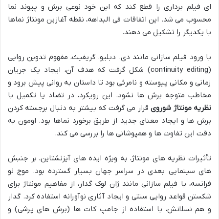
ای فیلم برداری را قطع کند که این خود نوعی برش و پیوند نما
محسوب می شد. این اتفاقات فی البداهه، نقطه آغازین مونتاژ نماها
با یکدیگر را تشکیل می دهند.
با ورود فیلم سازانی مانند دی. دبلیو. گریفیث، مفهوم تدوین روایی
(continuity editing) شکل گرفت که هدف آن، ایجاد یک جریان
زمانی و مکانی پیوسته و نامرئی بود تا داستان به روانی پیش برود و
مخاطب متوجه برش ها نشود. این رویکرد، در تضاد یا تکمیل با
نظریه مونتاژ شوروی
قرار می گرفت که بیشتر به دنبال برجسته کردن
برش ها و ایجاد معنای جدید از طریق برخورد نماها بود. اومون به
دقت این تفاوت ها و همپوشانی ها را بررسی می کند.
تأثیرات نظریه های مونتاژ، به ویژه ایده های آیزنشتاین، بر جنبش
های سینمایی بعدی در سراسر جهان بسیار گسترده بود. موج نو
فرانسه، با فیلم سازانی مانند ژان لوک گدار، از مفاهیم مونتاژ برای
شکستن قواعد روایی سنتی و ایجاد آثاری نوآورانه استفاده کرد. گدار
و هم نسلانش، با استفاده از جامپ کات ها (برش های پرشی) و