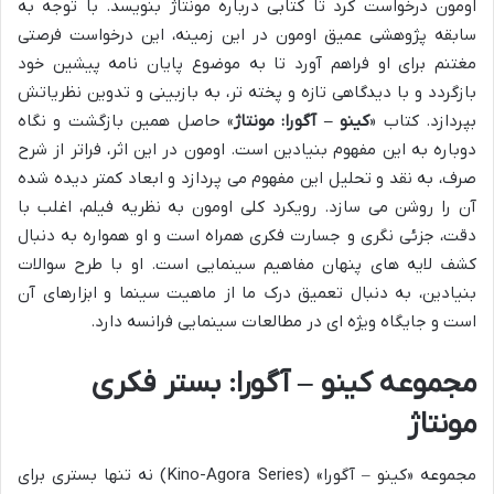
اومون درخواست کرد تا کتابی درباره مونتاژ بنویسد. با توجه به
سابقه پژوهشی عمیق اومون در این زمینه، این درخواست فرصتی
مغتنم برای او فراهم آورد تا به موضوع پایان نامه پیشین خود
بازگردد و با دیدگاهی تازه و پخته تر، به بازبینی و تدوین نظریاتش
بپردازد. کتاب «
کینو – آگورا: مونتاژ
» حاصل همین بازگشت و نگاه
دوباره به این مفهوم بنیادین است. اومون در این اثر، فراتر از شرح
صرف، به نقد و تحلیل این مفهوم می پردازد و ابعاد کمتر دیده شده
آن را روشن می سازد. رویکرد کلی اومون به نظریه فیلم، اغلب با
دقت، جزئی نگری و جسارت فکری همراه است و او همواره به دنبال
کشف لایه های پنهان مفاهیم سینمایی است. او با طرح سوالات
بنیادین، به دنبال تعمیق درک ما از ماهیت سینما و ابزارهای آن
است و جایگاه ویژه ای در مطالعات سینمایی فرانسه دارد.
مجموعه کینو – آگورا: بستر فکری
مونتاژ
مجموعه «کینو – آگورا» (Kino-Agora Series) نه تنها بستری برای