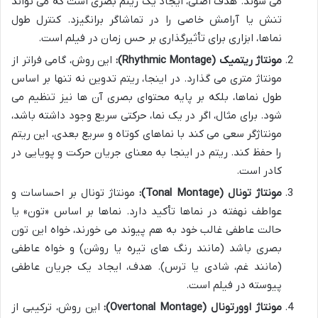
می شوند. هدف اصلی، ایجاد یک ریتم بصری است که می تواند
تنش یا آرامش خاصی را در تماشاگر برانگیزد. کنترل طول
نماها، ابزاری برای تأثیرگذاری بر حس زمان در فیلم است.
مونتاژ ریتمیک (Rhythmic Montage):
این روش، گامی فراتر از
مونتاژ متری می گذارد. در اینجا، ریتم تدوین نه تنها بر اساس
طول نماها، بلکه بر پایه محتوای بصری آن ها نیز تنظیم می
شود. برای مثال، اگر در یک نما، حرکتی سریع وجود داشته باشد،
مونتاژگر سعی می کند با نماهای کوتاه و سریع بعدی، این ریتم
را حفظ کند. ریتم در اینجا به معنای جریان حرکت و پویایی در
کادر است.
مونتاژ تونال (Tonal Montage):
مونتاژ تونال بر احساسات و
عواطف نهفته در نماها تأکید دارد. نماها بر اساس «تون» یا
حالت عاطفی غالب خود به هم پیوند می خورند، خواه این تون
بصری باشد (مانند رنگ های تیره یا روشن) و خواه عاطفی
(مانند غم، شادی یا ترس). هدف، ایجاد یک جریان عاطفی
پیوسته در فیلم است.
مونتاژ اوورتونال (Overtonal Montage):
این روش، ترکیبی از