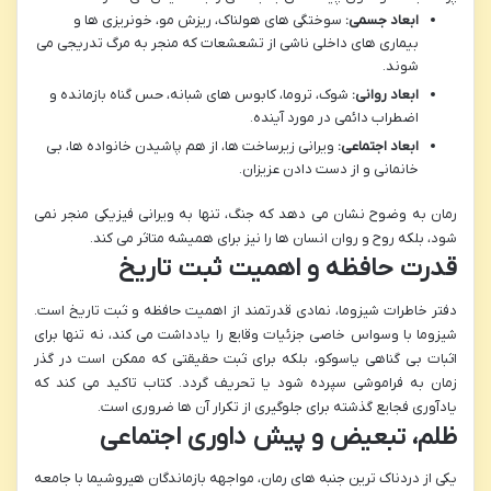
ابعاد جسمی:
سوختگی های هولناک، ریزش مو، خونریزی ها و
بیماری های داخلی ناشی از تشعشعات که منجر به مرگ تدریجی می
شوند.
ابعاد روانی:
شوک، تروما، کابوس های شبانه، حس گناه بازمانده و
اضطراب دائمی در مورد آینده.
ابعاد اجتماعی:
ویرانی زیرساخت ها، از هم پاشیدن خانواده ها، بی
خانمانی و از دست دادن عزیزان.
رمان به وضوح نشان می دهد که جنگ، تنها به ویرانی فیزیکی منجر نمی
شود، بلکه روح و روان انسان ها را نیز برای همیشه متاثر می کند.
قدرت حافظه و اهمیت ثبت تاریخ
دفتر خاطرات شیزوما، نمادی قدرتمند از اهمیت حافظه و ثبت تاریخ است.
شیزوما با وسواس خاصی جزئیات وقایع را یادداشت می کند، نه تنها برای
اثبات بی گناهی یاسوکو، بلکه برای ثبت حقیقتی که ممکن است در گذر
زمان به فراموشی سپرده شود یا تحریف گردد. کتاب تاکید می کند که
یادآوری فجایع گذشته برای جلوگیری از تکرار آن ها ضروری است.
ظلم، تبعیض و پیش داوری اجتماعی
یکی از دردناک ترین جنبه های رمان، مواجهه بازماندگان هیروشیما با جامعه