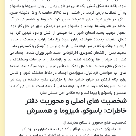
شود، بلکه به شکل فلش بک هایی در طول رمان، از زبان شیزوما و یاسوکو
به آن لحظات بازمی گردد. در ششم اوت ۱۹۴۵، ساعت ۸ و ۱۵ دقیقه صبح،
زندگی در هیروشیما برای همیشه تغییر کرد. شیزوما و همسرش در آن
لحظه در هیروشیما بودند و یاسوکو نیز در نزدیکی شهر در حال کار بود.
انفجار مهیب بمب، آسمان شهر را به جهنمی از آتش و دود تبدیل کرد. به
دنبال انفجار، پدیده هولناک باران سیاه رخ داد؛ بارانی چسبناک و حاوی
ذرات رادیواکتیو که بر سر بازماندگان بارید و ترس و آلودگی را گسترش داد.
محیط پس از انفجار، تصویری آخرالزمانی است. شهر ویران شده، اجساد بی
شمار در خیابان ها پراکنده شده اند و بازماندگان با جراحات وحشتناک و
سوختگی های شدید، به دنبال کمک یا یافتن عزیزان خود سرگردانند. صحنه
های آب خواستن قربانیان، سوزاندن اجساد در نقاط مختلف شهر، و تلاش
برای پناه گرفتن در میان خرابی ها، با جزئیاتی تکان دهنده روایت می
شوند. شیزوما که خود شاهد و بازمانده این فاجعه است، تلاش می کند تا
همسر و یاسوکو را پیدا کند و به مکانی امن منتقل سازد.
شخصیت های اصلی و محوریت دفتر
خاطرات: یاسوکو، شیزوما و همسرش
شخصیت های محوری داستان عبارتند از:
یاسوکو:
دختر جوان و باوقاری که در لحظه بمباران در نزدیکی
هیروشیما قرار داشته و زیر باران سیاه گرفتار شده است. او نماد