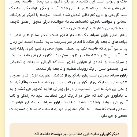
جنگ و ویرانی است. این کتاب، با روایتی دقیق و بی پرده از فاجعه بمباران
اتمی هیروشیما و پیامدهای طولانی مدت آن بر زندگی بازماندگان، به یک
سند تاریخی و ادبی کم نظیر تبدیل شده است. ایبوسه با تمرکز بر جزئیات
انسانی و عواقب نامرئی تشعشعات، به خواننده درکی عمیق از عمق فاجعه
و رنج های بی شمار هیباکوشاها می بخشد.
پیام اصلی
باران سیاه
، یک هشدار ابدی است: خطر سلاح های اتمی و
پیامدهای فاجعه بار جنگ، تا ابد بر سر بشریت سایه افکنده است. این رمان
به ما می آموزد که فاجعه تنها به لحظه انفجار محدود نمی شود، بلکه زخم
های آن سال ها و دهه ها بر روح و جسم بازماندگان باقی می ماند. یاسوکو
و سرنوشت او، نمادی از هزاران نفری است که قربانی شایعات و تبعیض
های اجتماعی پس از یک رویداد عظیم و فاجعه بار شدند.
باران سیاه
، دعوتی است برای یادگیری از گذشته، تقویت ارزش های صلح و
همزیستی، و جلوگیری از تکرار چنین فجایعی. این کتاب، با سبک واقع گرایانه
و لحن بی طرفانه اش، انسانیت را در دل ویرانی ها به تصویر می کشد و به
ما یادآوری می کند که حتی در تاریک ترین لحظات، امید به زندگی و تاب
آوری می تواند راهگشا باشد. مطالعه
باران سیاه
، تجربه ای فراموش
نشدنی است که شما را به تفکر عمیق تر درباره انسانیت، صلح و مسئولیت
جمعی وا می دارد.
دیگر کاربران سایت این مطالب را نیز دوست داشته اند