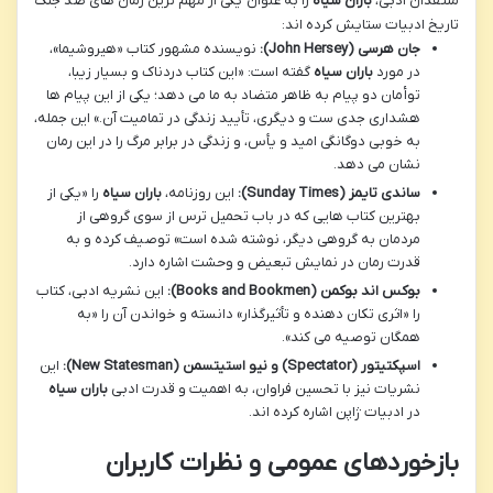
منتقدان ادبی،
باران سیاه
را به عنوان یکی از مهم ترین رمان های ضد جنگ
تاریخ ادبیات ستایش کرده اند:
جان هرسی (John Hersey):
نویسنده مشهور کتاب «هیروشیما»،
در مورد
باران سیاه
گفته است: «این کتاب دردناک و بسیار زیبا،
توأمان دو پیام به ظاهر متضاد به ما می دهد؛ یکی از این پیام ها
هشداری جدی ست و دیگری، تأیید زندگی در تمامیت آن.» این جمله،
به خوبی دوگانگی امید و یأس، و زندگی در برابر مرگ را در این رمان
نشان می دهد.
ساندی تایمز (Sunday Times):
این روزنامه،
باران سیاه
را «یکی از
بهترین کتاب هایی که در باب تحمیل ترس از سوی گروهی از
مردمان به گروهی دیگر، نوشته شده است» توصیف کرده و به
قدرت رمان در نمایش تبعیض و وحشت اشاره دارد.
بوکس اند بوکمن (Books and Bookmen):
این نشریه ادبی، کتاب
را «اثری تکان دهنده و تأثیرگذار» دانسته و خواندن آن را «به
همگان توصیه می کند».
اسپکتیتور (Spectator) و نیو استیتسمن (New Statesman):
این
نشریات نیز با تحسین فراوان، به اهمیت و قدرت ادبی
باران سیاه
در ادبیات ژاپن اشاره کرده اند.
بازخوردهای عمومی و نظرات کاربران