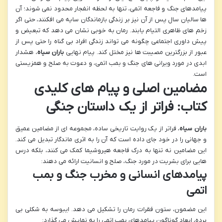
پیامدهای جنگ و فاجعه اتمی، تنها به لحظه انفجار محدود نمی شوند؛ آن
ها سالیان سال پس از آن نیز بر زندگی بازماندگان سایه می افکنند، حتی اگر
زخم های ظاهری التیام یابند. رمان به خوبی نشان می دهد که تبعیض و
پیش داوری اجتماعی چگونه می تواند زندگی افراد بی گناه را حتی پس از
عبور از بزرگترین مصیبت ها نیز مختل کند. پیام نهایی
باران سیاه
، هشدار
ابدی در مورد ویرانی های جنگ و بمب اتمی، و دعوت به صلح و همزیستی
است.
مضامین اصلی و پیام های کلیدی
کتاب: فراتر از یک داستان جنگی
باران سیاه
، فراتر از یک روایت تاریخی ساده، مجموعه ای از مضامین عمیق
و جهانی را در خود جای داده است که آن را به اثری ماندگار تبدیل می کند.
این مضامین نه تنها به درک فاجعه هیروشیما کمک می کنند، بلکه درس
هایی برای بشریت در مورد جنگ، صلح و انسانیت ارائه می دهند:
پیامدهای انسانی و مخرب جنگ و بمب
اتمی
این مضمون، ستون فقرات رمان را تشکیل می دهد. ایبوسه به شکلی بی
پرده، ابعاد گوناگون پیامدهای بمب اتمی را به نمایش می گذارد: