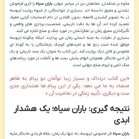
علاوه بر منتقدان، مخاطبان نیز در سراسر جهان،
باران سیاه
را اثری فراموش
نشدنی و عمیق دانسته اند. بسیاری از خوانندگان، از شیوه روایت ایبوسه
در به تصویر کشیدن فاجعه، بدون افتادن در دام احساسات گرایی مفرط،
تمجید کرده اند. آن ها به دقت تاریخی، شخصیت پردازی های واقعی و
تأثیرگذاری عمیق رمان بر تفکراتشان در مورد جنگ و صلح اشاره می کنند.
بسیاری از نظرات، به جنبه انسانی رمان می پردازند؛ اینکه چگونه ایبوسه
موفق شده است رنج ها و امیدهای کوچک بازماندگان را به گونه ای
ملموس و قابل درک روایت کند. این کتاب به عنوان یک سند تاریخی و یک
اثر ادبی ماندگار، همچنان الهام بخش بحث ها و تأملات در مورد پیامدهای
جنگ اتمی و لزوم صلح جهانی است.
«این کتاب دردناک و بسیار زیبا توأمان دو پیام به ظاهر
متضاد به ما می دهد؛ یکی از این پیام ها هشداری جدی
ست و دیگری، تأیید زندگی در تمامیت آن.»
نتیجه گیری: باران سیاه؛ یک هشدار
ابدی
باران سیاه
اثر ماسوجی ایبوسه، نه تنها یک رمان، بلکه فریادی ماندگار علیه