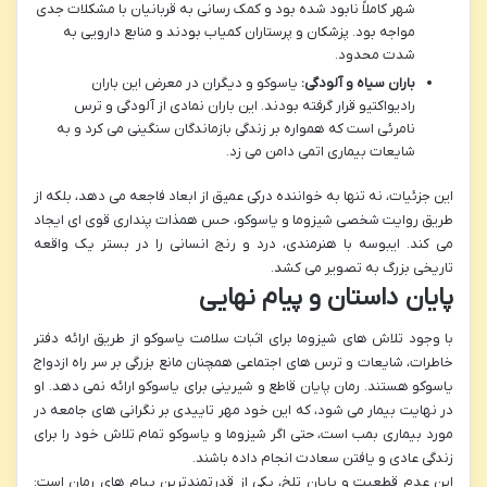
شهر کاملاً نابود شده بود و کمک رسانی به قربانیان با مشکلات جدی
مواجه بود. پزشکان و پرستاران کمیاب بودند و منابع دارویی به
شدت محدود.
باران سیاه و آلودگی:
یاسوکو و دیگران در معرض این باران
رادیواکتیو قرار گرفته بودند. این باران نمادی از آلودگی و ترس
نامرئی است که همواره بر زندگی بازماندگان سنگینی می کرد و به
شایعات بیماری اتمی دامن می زد.
این جزئیات، نه تنها به خواننده درکی عمیق از ابعاد فاجعه می دهد، بلکه از
طریق روایت شخصی شیزوما و یاسوکو، حس همذات پنداری قوی ای ایجاد
می کند. ایبوسه با هنرمندی، درد و رنج انسانی را در بستر یک واقعه
تاریخی بزرگ به تصویر می کشد.
پایان داستان و پیام نهایی
با وجود تلاش های شیزوما برای اثبات سلامت یاسوکو از طریق ارائه دفتر
خاطرات، شایعات و ترس های اجتماعی همچنان مانع بزرگی بر سر راه ازدواج
یاسوکو هستند. رمان پایان قاطع و شیرینی برای یاسوکو ارائه نمی دهد. او
در نهایت بیمار می شود، که این خود مهر تاییدی بر نگرانی های جامعه در
مورد بیماری بمب است، حتی اگر شیزوما و یاسوکو تمام تلاش خود را برای
زندگی عادی و یافتن سعادت انجام داده باشند.
این عدم قطعیت و پایان تلخ، یکی از قدرتمندترین پیام های رمان است: