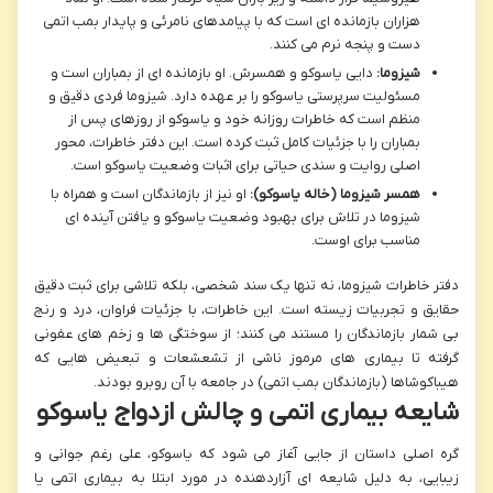
هزاران بازمانده ای است که با پیامدهای نامرئی و پایدار بمب اتمی
دست و پنجه نرم می کنند.
شیزوما:
دایی یاسوکو و همسرش. او بازمانده ای از بمباران است و
مسئولیت سرپرستی یاسوکو را بر عهده دارد. شیزوما فردی دقیق و
منظم است که خاطرات روزانه خود و یاسوکو از روزهای پس از
بمباران را با جزئیات کامل ثبت کرده است. این دفتر خاطرات، محور
اصلی روایت و سندی حیاتی برای اثبات وضعیت یاسوکو است.
همسر شیزوما (خاله یاسوکو):
او نیز از بازماندگان است و همراه با
شیزوما در تلاش برای بهبود وضعیت یاسوکو و یافتن آینده ای
مناسب برای اوست.
دفتر خاطرات شیزوما، نه تنها یک سند شخصی، بلکه تلاشی برای ثبت دقیق
حقایق و تجربیات زیسته است. این خاطرات، با جزئیات فراوان، درد و رنج
بی شمار بازماندگان را مستند می کنند؛ از سوختگی ها و زخم های عفونی
گرفته تا بیماری های مرموز ناشی از تشعشعات و تبعیض هایی که
هیباکوشاها (بازماندگان بمب اتمی) در جامعه با آن روبرو بودند.
شایعه بیماری اتمی و چالش ازدواج یاسوکو
گره اصلی داستان از جایی آغاز می شود که یاسوکو، علی رغم جوانی و
زیبایی، به دلیل شایعه ای آزاردهنده در مورد ابتلا به بیماری اتمی یا