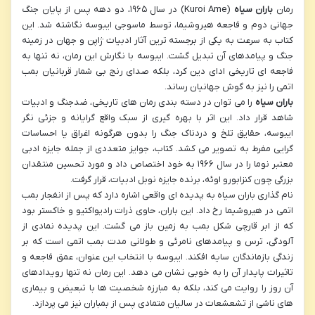
رمان
باران سیاه
(Kuroi Ame) در سال ۱۹۶۵، دو دهه پس از پایان جنگ
جهانی دوم و فاجعه هیروشیما، توسط ماسوجی ایبوسه نگاشته شد. این
کتاب به سرعت به یکی از برجسته ترین آثار ادبیات ژاپن و جهان در زمینه
جنگ و پیامدهای آن تبدیل گشت. ایبوسه با نگارش این رمان، نه تنها به
فاجعه ای تاریخی ادای دین کرد، بلکه صدای رنج بی شمار قربانیان بمب
اتمی را نیز به گوش جهانیان رساند.
باران سیاه
را می توان در دسته بندی رمان های تاریخی، ضدجنگ و ادبیات
شاهد قرار داد. این اثر با بهره گیری از سبک واقع گرایانه و جزئی نگر
ایبوسه، حقایق تلخ و دردناک جنگ را بدون هرگونه اغراق یا احساسات
گرایی مفرط به تصویر می کشد. کتاب، جوایز متعددی از جمله جایزه ادبی
معتبر نوما را در سال ۱۹۶۶ به خود اختصاص داد و مورد تحسین منتقدان
بزرگی چون کنزابورو اوئه، برنده جایزه نوبل ادبیات، قرار گرفت.
نام گذاری باران سیاه به پدیده ای واقعی اشاره دارد که پس از انفجار بمب
اتمی در هیروشیما رخ داد. این باران، حاوی ذرات رادیواکتیو و خاکستر بود
که از ابر قارچی شکل بمب به زمین باز می گشت. این پدیده نمادی از
آلودگی، ترس و پیامدهای نامرئی و طولانی مدت بمب اتمی است که بر
زندگی بازماندگان سایه افکند. ایبوسه با انتخاب این عنوان، عمق فاجعه و
تاثیرات پایدار آن را به خوبی نشان می دهد. این رمان نه تنها رویدادهای
آن روز را روایت می کند، بلکه به مبارزه شخصیت ها با تبعیض و بیماری
های ناشی از تشعشعات در سالیان متمادی پس از بمباران نیز می پردازد.