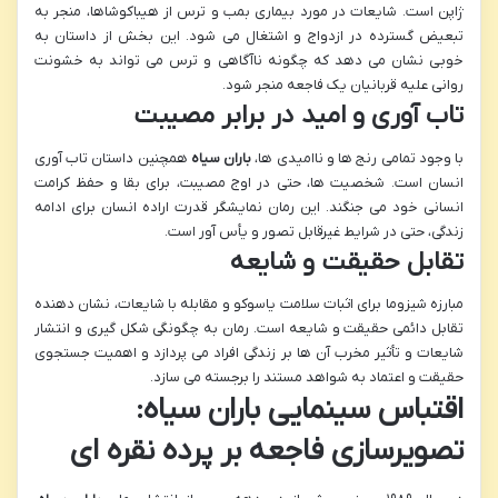
ژاپن است. شایعات در مورد بیماری بمب و ترس از هیباکوشاها، منجر به
تبعیض گسترده در ازدواج و اشتغال می شود. این بخش از داستان به
خوبی نشان می دهد که چگونه ناآگاهی و ترس می تواند به خشونت
روانی علیه قربانیان یک فاجعه منجر شود.
تاب آوری و امید در برابر مصیبت
با وجود تمامی رنج ها و ناامیدی ها،
باران سیاه
همچنین داستان تاب آوری
انسان است. شخصیت ها، حتی در اوج مصیبت، برای بقا و حفظ کرامت
انسانی خود می جنگند. این رمان نمایشگر قدرت اراده انسان برای ادامه
زندگی، حتی در شرایط غیرقابل تصور و یأس آور است.
تقابل حقیقت و شایعه
مبارزه شیزوما برای اثبات سلامت یاسوکو و مقابله با شایعات، نشان دهنده
تقابل دائمی حقیقت و شایعه است. رمان به چگونگی شکل گیری و انتشار
شایعات و تأثیر مخرب آن ها بر زندگی افراد می پردازد و اهمیت جستجوی
حقیقت و اعتماد به شواهد مستند را برجسته می سازد.
اقتباس سینمایی باران سیاه:
تصویرسازی فاجعه بر پرده نقره ای