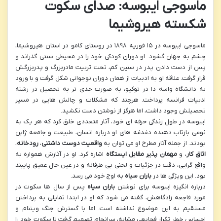
ماسوجی ایبوسه: صدای سکوت
شکسته هیروشیما
ماسوجی ایبوسه در ۱۵ فوریه ۱۸۹۸ در روستای کامو در استان هیروشیما،
چشم به جهان گشود. او دوران کودکی خود را در محیطی سنتی گذراند و
پس از دست دادن پدر در سنین کم، تحت تربیت مادربزرگ و پدربزرگش
قرار گرفت. علاقه او به ادبیات از همان دوران نوجوانی شکل گرفت و با ورود
به دانشگاه واسه دا در توکیو، به صورت جدی تر به تحصیل در رشته
ادبیات فرانسه پرداخت. هرچند که مشکلات و چالش هایی در مسیر
تحصیلش وجود داشت، اما هرگز از نوشتن دست نکشید.
ایبوسه در طول زندگی حرفه ای خود، آثار متعددی خلق کرد که هر یک به
نوعی بازتاب دهنده دغدغه های او درباره انسان، طبیعت و جامعه ژاپن
بودند. از جمله آثار مطرح او می توان به
واقعیت دوست داشتنی
،
رودخانه
،
اتاق کار
، و
مهمان پذیر مقابل ایستگاه
اشاره کرد. او در آثارش همواره به
واقع گرایی، دقت در جزئیات و لحنی بی طرفانه و در عین حال عمیق پایبند
بود. این ویژگی ها در
باران سیاه
به اوج خود می رسد.
درباره انگیزه ایبوسه برای نوشتن
باران سیاه
پس از سال ها سکوت در
مورد فاجعه زادگاهش، گفته می شود که او در ابتدا تمایلی به پرداختن
مستقیم به این موضوع نداشته است. اما با گسترش جنگ ویتنام و
احساس خطر تکرار فجایعی مشابه، سرانجام تصمیم گرفت تا سکوت خود را