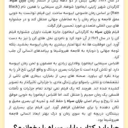
در سال ۱۹۸۹، یعنی بیش از دو دهه پس از انتشار رمان
باران سیاه
،
کارگردان شهیر ژاپنی، ایمامورا شوهه، اثری سینمایی با همین نام (Black
Rain) بر اساس رمان ماسوجی ایبوسه ساخت. این فیلم، توانست به خوبی
عمق فاجعه و پیام رمان را به مخاطبان جهانی منتقل کند و در جشنواره
های بین المللی متعددی مورد تحسین قرار گرفت.
فیلم
باران سیاه
به کارگردانی ایمامورا، جایزه هیئت داوران جشنواره فیلم
کن را در سال ۱۹۸۹ از آن خود کرد و نامزدی نخل طلای کن را نیز به دست
آورد. این موفقیت ها، نه تنها اعتبار بیشتری به رمان ایبوسه بخشید، بلکه
توجه جهانی را دوباره به فاجعه هیروشیما و پیامدهای انسانی آن جلب
کرد.
اقتباس سینمایی ایمامورا، وفاداری زیادی به مضمون و لحن رمان ایبوسه
دارد. او تلاش کرده است تا جزئیات بصری دردناک و واقع گرایی تلخ اثر را به
پرده نقره ای بیاورد. صحنه های پس از بمباران، بیماری های ناشی از
تشعشعات و تلاش یاسوکو برای زندگی عادی، با جزئیاتی تاثیرگذار به تصویر
کشیده شده اند. هرچند که یک فیلم نمی تواند تمام جزئیات و تأملات
فلسفی یک رمان حجیم را منتقل کند، اما اقتباس ایمامورا به خوبی موفق
شد تا روح و پیام اصلی
باران سیاه
را حفظ کند و تجربه ای بصری عمیق و
تکان دهنده را برای مخاطبان فراهم آورد. این فیلم برای بسیاری از
بینندگان، دریچه ای به سوی رمان و درک بهتر ابعاد انسانی فاجعه
هیروشیما بود.