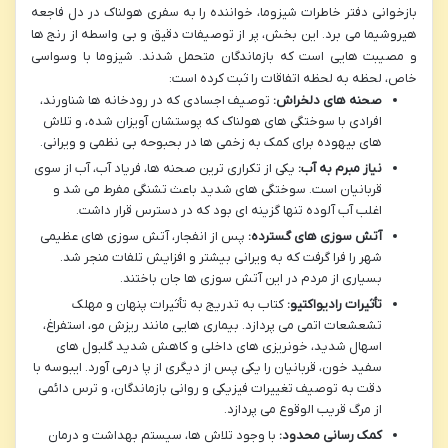
بازخوانی دفتر خاطرات شیزوما، خواننده را به سفری هولناک در دل فاجعه
هیروشیما می برد. این بخش، پر از توصیفات دقیق و بی واسطه از رنج ها
و مصیبت هایی است که بازماندگان متحمل شدند. شیزوما با وسواسی
خاص، لحظه به لحظه اتفاقات را ثبت کرده است:
صحنه های دلخراش:
توصیف اجسادی که در رودخانه ها شناورند،
افرادی با سوختگی های هولناک که پوستشان آویزان شده، و تلاش
های بیهوده برای کمک به زخمی ها در بحبوحه بی نظمی و ویرانی.
نیاز مبرم به آب:
یکی از تکراری ترین صحنه ها، فریاد آب، آب از سوی
قربانیان است. سوختگی های شدید باعث تشنگی مفرط می شد و
اغلب آب آلوده تنها گزینه ای بود که در دسترس قرار داشت.
آتش سوزی های گسترده:
پس از انفجار، آتش سوزی های عظیمی
شهر را فرا گرفت که به ویرانی بیشتر و افزایش تلفات منجر شد.
بسیاری از مردم در این آتش سوزی ها جان باختند.
تأثیرات رادیواکتیو:
کتاب به تدریج به تأثیرات پنهان و مهلک
تشعشعات اتمی می پردازد. بیماری هایی مانند ریزش مو، استفراغ،
اسهال شدید، خونریزی های داخلی و کاهش شدید گلبول های
سفید خون، قربانیان را یکی پس از دیگری از پا درمی آورد. ایبوسه با
دقت به توصیف تغییرات فیزیکی و روانی بازماندگان، و ترس دائمی
از مرگ قریب الوقوع می پردازد.
کمک رسانی محدود:
با وجود تلاش ها، سیستم بهداشت و درمان