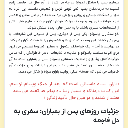
بیماری بمب با مشکل ازدواج مواجه می شود. در آن سال ها، جامعه ژاپن
نسبت به بازماندگان بمب اتمی نوعی ترس و تبعیض داشت. این افراد نه
تنها از مشکلات جسمی و روانی رنج می بردند، بلکه در یافتن شغل و همسر
نیز با موانع جدی روبرو بودند، چرا که مردم نگران بودند بیماری های ناشی
از تشعشعات مسری باشند یا به نسل های آینده منتقل شوند.
خواستگاران یاسوکو، یکی پس از دیگری، پس از شنیدن این شایعات، پا
پس می کشند. این وضعیت، شیزوما و همسرش را به شدت نگران می کند.
در نهایت، با آمدن یک خواستگار متمول و معتبر، شیزوما تصمیم می گیرد
برای اثبات سلامت یاسوکو و مقابله با شایعات، دفتر خاطراتش را که شامل
جزئیات کامل وقایع و وضعیت جسمانی یاسوکو پس از بمباران است، به آن
ها نشان دهد. این تصمیم، منجر به بازخوانی دردناک و پر جزئیات آن
خاطرات می شود که هسته اصلی روایت
باران سیاه
را شکل می دهد.
«باران سیاه داستانی است که بعد از جنگِ ویتنام نوشتم.
این کتاب دردناک و بسیار زیبا دو پیام قدرتمند می دهد –
هشدار شدید و در عین حال تأیید زندگی.»
جزئیات روزهای پس از بمباران: سفری به
دل فاجعه