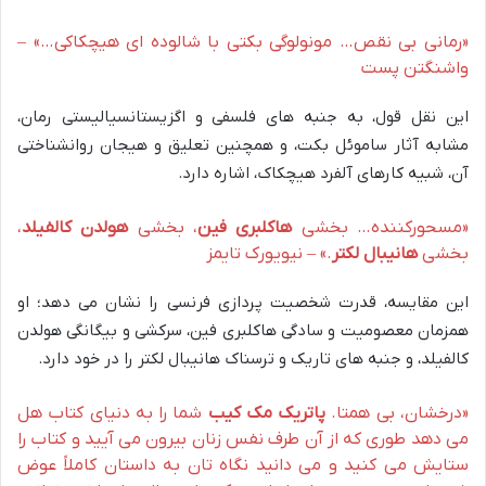
«رمانی بی نقص… مونولوگی بکتی با شالوده ای هیچکاکی…» –
واشنگتن پست
این نقل قول، به جنبه های فلسفی و اگزیستانسیالیستی رمان،
مشابه آثار ساموئل بکت، و همچنین تعلیق و هیجان روانشناختی
آن، شبیه کارهای آلفرد هیچکاک، اشاره دارد.
«مسحورکننده… بخشی
هاکلبری فین
، بخشی
هولدن کالفیلد
،
بخشی
هانیبال لکتر
.» – نیویورک تایمز
این مقایسه، قدرت شخصیت پردازی فرنسی را نشان می دهد؛ او
همزمان معصومیت و سادگی هاکلبری فین، سرکشی و بیگانگی هولدن
کالفیلد، و جنبه های تاریک و ترسناک هانیبال لکتر را در خود دارد.
«درخشان، بی همتا.
پاتریک مک کیب
شما را به دنیای کتاب هل
می دهد طوری که از آن طرف نفس زنان بیرون می آیید و کتاب را
ستایش می کنید و می دانید نگاه تان به داستان کاملاً عوض