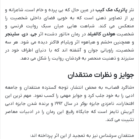
نثر
پاتریک مک کیب
در عین حال که بی پرده و خام است، شاعرانه و
پر از تصاویر ذهنی است که به خوبی فضای داخلی شخصیت را
منعکس می کند. شباهت هایی میان سبک روایت فرنسی و
شخصیت
هولدن کالفیلد
در رمان «ناتور دشت» اثر
جی. دی. سلینجر
و همچنین «خشم و هیاهو» اثر ویلیام فاکنر دیده می شود. هر سه
شخصیت، راویانی جوان و آشفته اند که با دنیای اطراف خود در
ستیزند و ذهنیت منحصر به فردشان، روایت را شکل می دهد.
جوایز و نظرات منتقدان
«شاگرد قصاب» به محض انتشار، توجه گسترده منتقدان و جامعه
ادبی را به خود جلب کرد و جوایز مهمی را کسب نمود. مهم ترین این
افتخارات، نامزدی جایزه بوکر در سال ۱۹۹۲ و برنده شدن جایزه ادبی
آیریش تایمز است که جایگاه رفیع این رمان را در ادبیات معاصر
تثبیت می کند.
منتقدان سرشناس نیز به تمجید از این اثر پرداخته اند: