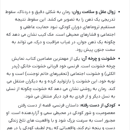
زوال عقل و سلامت روان:
رمان به شکلی دقیق و دردناک، سقوط
تدریجی یک ذهن را به تصویر می کشد. این سقوط، نتیجه
مستقیم تروماهای دوران کودکی، نبود حمایت عاطفی و
اجتماعی و فشارهای محیطی است. مک کیب نشان می دهد که
چگونه یک ذهن جوان، در غیاب مراقبت و درک، می تواند به
سمت جنون پیش رود.
خشونت و چرخه آن:
یکی از مهمترین مضامین کتاب، نمایش
چرخه خشونت است. فرنسی خود قربانی خشونت خانگی (پدر
الکلی) و خشونت اجتماعی (تحقیرهای خانم نوجنت) است و به
نوبه خود، این خشونت را بازتولید کرده و به دیگران منتقل می
کند. رمان به روشنی نشان می دهد که خشونت چگونه از نسلی
به نسل دیگر و از فردی به فرد دیگر منتقل می شود.
کودکی از دست رفته:
داستان فرنسی، قصه از دست رفتن
معصومیت و شور کودکی در محیطی سمی و آزاردهنده است. او
مجبور است به سرعت بزرگ شود و با واقعیت های تلخ زندگی
دست و پنجه نرم کند، واقعیاتی که روح لطیف کودکی را در هم