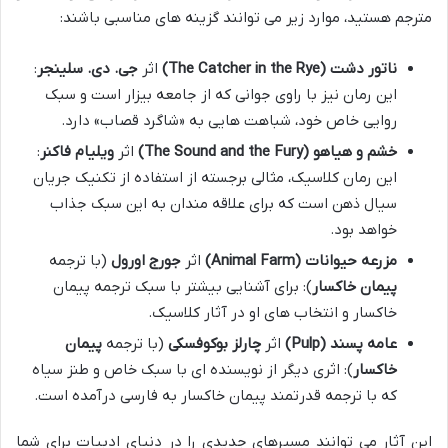
مترجم هستید، موارد زیر می توانند گزینه های مناسبی باشند:
ناتور دشت (The Catcher in the Rye)
اثر
جی. دی. سلینجر
:
این رمان نیز با راوی جوانی که از جامعه بیزار است و سبک
روایی خاص خود، شباهت هایی به «شاگرد قصاب» دارد.
خشم و هیاهو (The Sound and the Fury)
اثر
ویلیام فاکنر
:
این رمان کلاسیک، مثالی برجسته از استفاده از تکنیک جریان
سیال ذهن است که برای علاقه مندان به این سبک جذاب
خواهد بود.
مزرعه حیوانات (Animal Farm)
اثر
جورج اورول
(با ترجمه
پیمان خاکسار
): برای آشنایی بیشتر با سبک ترجمه پیمان
خاکسار و انتخاب های او در آثار کلاسیک.
عامه پسند (Pulp)
اثر
چارلز بوکوفسکی
(با ترجمه
پیمان
خاکسار
): اثری دیگر از نویسنده ای با سبک خاص و طنز سیاه
که با ترجمه قدرتمند پیمان خاکسار به فارسی درآمده است.
این آثار می توانند مسیرهای جدیدی را در دنیای ادبیات برای شما