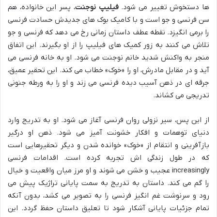
ها دستخوش تغییر می شود.
فیلیپ نوجنت
، پسر این خانواده، هم
سن فرنسی و جو است و با کامیک بوک های جدیدش حسادت فرنسی
را برمی انگیزد. نقطه عطف داستان زمانی رخ می دهد که فرنسی و جو
تلاش می کنند به زور کمیک های فیلیپ را از او بگیرند. این اتفاق
منجر به واکنش شدید خانم نوجنت می شود. او به خانه فرنسی می
آید و در مقابل مادرش، او را «خوک» خطاب می کند. این تحقیر عمیق،
جرقه ای در ذهن آسیب دیده فرنسی می زند و او را به ورطه جنونی
تدریجی می کشاند.
از این پس، سیر نزولی روان فرنسی آغاز می شود. او به تدریج وارد
دنیای توهمات و افکار خشونت آمیز می شود. ذهن او درگیر
بازآفرینی و انتقام از «خوک» خوانده شدن و دیگر تحقیرهایی است
که در طول زندگی اش تجربه کرده است. اقدامات فرنسی
increasingly عجیب و خشن می شوند و او مرز میان واقعیت و خیال
را گم می کند. داستان به تدریج به سمت پایانی تراژیک پیش می
رود و سرنوشت غم انگیز فرنسی را به تصویر می کشد، بدون آنکه
تمام جزئیات پایانی آشکار شود تا تعلیق داستان حفظ گردد. این