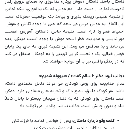
داستان باشد. داستان «موش پرکار» بدآموزی به معنای ترویج رفتار
نادرست ندارد. از دست دادن دم موش، نه یک بدآموزی، بلکه نمادی
از نتیجه طبیعی ریسک پذیری و پیامد یک موقعیت خطرناک است.
این اتفاق به موش درس می دهد که حتی با وجود تلاش و هوش،
احتیاط همواره لازم است. نتیجه خاص داستان، آموزش اهمیت
دوراندیشی و مدیریت خطر است؛ موش با وجود آسیب دیدگی، زنده
می ماند و به هدفش می رسد. این نتیجه گیری، به جای یک پایان
خوش خیالی، یک واقعیت گرایی تربیتی را به کودکان منتقل می کند
که در زندگی واقعی نیز با آن مواجه خواهند شد.
«جالب نبود دختر ۶ سالم گفت» / «دیوونه شدیم»:
عدم جذابیت برای برخی کودکان می تواند دلایل متعددی داشته
باشد. هر کودک علایق، سطح درک و تجربه های متفاوتی دارد. ممکن
است داستان برای کودکی که به دنبال هیجان بیشتر یا پایان کاملاً
شاد و بدون چالش است، جذاب نباشد. والدین می توانند با:
گفت وگو درباره داستان:
پس از خواندن کتاب، با فرزندشان
درباره اتفاقات و احساسات موش صحبت کنند.