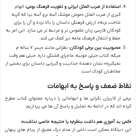
استفاده از ضرب المثل ایرانی و تقویت فرهنگ بومی:
الهام
گیری از ضرب المثل «موش موشک آسه برو آسه بیا که گربه
شاخت نزنه»، ارزش فرهنگی داستان را بالا برده و آن را برای
کودکان فارسی زبان ملموس تر و مرتبط تر می سازد. این امر به
حفظ و انتقال فرهنگ عامه نیز کمک می کند.
محبوبیت بین برخی کودکان:
نظراتی مانند «پسر ۷ ساله م
میگه: کتاب خیلی خوبیه، ماجرای قشنگی داره. خیلی هم وقت
نمیگیره» نشان دهنده جذابیت و گیرایی داستان برای بخشی از
مخاطبان کودک است.
نقاط ضعف و پاسخ به ابهامات
برخی از کاربران نگرانی ها و ابهاماتی را درباره محتوای کتاب مطرح
کرده اند که در ادامه به تحلیل و پاسخ آن ها می پردازیم:
«کمی بد آموزی هم داشت بنظرم» یا «نتیجه خاصی نداشت»:
این دیدگاه ممکن است ناشی از عدم درک عمیق از پیام های پنهان