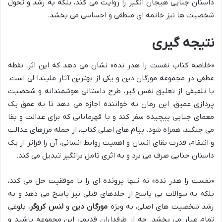
داستان جنایی هیجان انگیز را روایت می کند، بلکه به رشد و تحول
شخصیت ها نیز خاتمه ای منطقی و احساسی می بخشد.
نتیجه گیری
«خلاصه کتاب نفست را هدر نده» نشان می دهد که این اثر، نقطه
عطفی در مجموعه مورگان دین و یکی از بهترین آثار ملیندا لی است.
با تلفیقی از تعلیق نفس گیر، طرح داستانی هوشمندانه و شخصیت
پردازی عمیق، این رمان به خواننده اجازه می دهد تا به عمق یک
معمای جنایی پیچیده سفر کند و با قهرمانانی که برای عدالت و بقا
می جنگند، همراه شود. پیام های اصلی کتاب، از جمله مرزهای عدالت
و انتقام، قدرت بقای انسان و اهمیت روابط انسانی، آن را فراتر از یک
داستان جنایی صرف می برد و به اثری تامل برانگیز تبدیل می کند.
«نفست را هدر نده» نه تنها پرونده ای را با موفقیت حل می کند،
بلکه به سوالات بی پاسخ از جلدهای قبلی نیز پاسخ می دهد و به
رشد شخصیت های اصلی، به ویژه
مورگان دین
و
لنس کروگر
، بلوغی
تمام عیار می بخشد. چه از طرفداران قدیمی این مجموعه باشید و