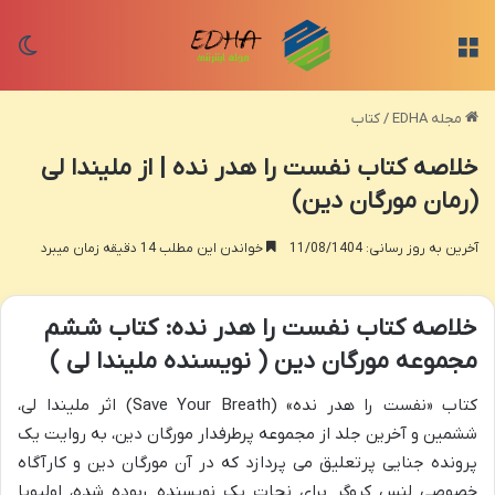
منو
تغی
مجله EDHA
/
کتاب
خلاصه کتاب نفست را هدر نده | از ملیندا لی
(رمان مورگان دین)
آخرین به روز رسانی: 11/08/1404
خواندن این مطلب 14 دقیقه زمان میبرد
خلاصه کتاب نفست را هدر نده: کتاب ششم
مجموعه مورگان دین ( نویسنده ملیندا لی )
کتاب «نفست را هدر نده» (Save Your Breath) اثر ملیندا لی،
ششمین و آخرین جلد از مجموعه پرطرفدار مورگان دین، به روایت یک
پرونده جنایی پرتعلیق می پردازد که در آن مورگان دین و کارآگاه
خصوصی لنس کروگر برای نجات یک نویسنده ربوده شده، اولیویا