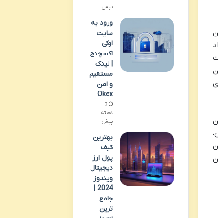
پیش
ورود به
ن
سایت
اوکی
د
اکسچنج
ت
| لینک
ن
مستقیم
ی
و امن
Okex
3
هفته
ن
پیش
،
بهترین
ن
کیف
پول ارز
ن
دیجیتال
ویندوز
2024 |
جامع
ترین