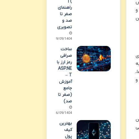
) |
س
راهنمای
و
صفر تا
ن
صد و
تصویری
29/09/1404
ساخت
ی
صرافی
رمز ارز با
ه
ASP.NE
،
T –
و
آموزش
جامع
(صفر تا
صد)
26/09/1404
ن
بهترین
ی
کیف
پول