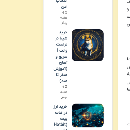
انتخاب
.
امن
و
4
Proo) مانند بیت
هفته
پیش
ن
خرید
شیبا در
تراست
والت |
سریع و
 بود. اما
آسان
س
(آموزش
(
صفر تا
صد)
ز
4
 – طراحی شده اند. به همین دلیل، توان محاسباتی بسیار بالاتری نسبت به GPUها
هفته
پیش
خرید ارز
در هات
بیت
ت
(Hotbit