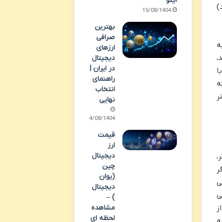
اینو
)
15/08/1404
بهترین
صرافی
ه
ارزهای
،
دیجیتال
در ایران |
ی جدیدتر ماینر مانند Antminer S19 Pro یا Whatsminer M30S، با
راهنمای
ه
انتخاب
سال یا بیشتر
نهایی
14/08/1404
قیمت
ارز
دیجیتال
،
چین
ر
(یوان
ی
دیجیتال
ی
) –
ز
مشاهده
لحظه ای
ه