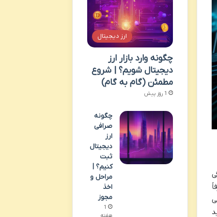
ارز دیجیتال
چگونه وارد بازار ارز
دیجیتال شویم؟ | شروع
مطمئن (گام به گام)
1 روز پیش
چگونه
صرافی
ارز
دیجیتال
ثبت
کنیم؟ |
ی
مراحل و
فاً
اخذ
مجوز
ی
1
د
هفته