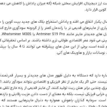
مت ارز دیجیتال، افزایش سختی شبکه (که میزان پاداش را کاهش می دهد
ال یکبار اتفاق می افتد و پاداش استخراج بلاک های جدید بیت کوین را ب
 از ماینرهای قدیمی تر با راندمان کمتر را از گردونه سودآوری خارج کند
حتی اگر از نظر فیزیکی کاملاً سالم باشند. مدل ها
بینی می شود عمر اقتصادی طولانی تری داشته باشند. بر اساس تحقیقاتی ک
در مراکز معتبر مانند دانشگاه کمبریج انجام شده است، برخی از این مدل های پیشرفته می توانند تا 4 
نوسانات بازار و هاوینگ های آتی.
 اشاره دارد که دستگاه به دلیل ظهور مدل های جدیدتر و بسیار قدرتمندتر
ست. حتی اگر یک ماینر از نظر فیزیکی و اقتصادی بتواند سودآور باشد، اگ
، چندین برابر هش ریت تولید کنند، آن ماینر قدیمی از رده خارج تلقی م
ای خرابی فیزیکی نیست، بلکه به معنای از دست دادن مزیت رقابتی و بازده
است. سرمایه گذاران باهوش، همواره به دنبال ماینرهایی هستند که ا
لوژیکی طولانی تری برخوردار شوند و نیاز به ارتقاء مداوم دستگاه ها را ب