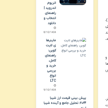
اتریوم
اندروید |
راهنمای
انتخاب و
عمر فیزیکی یا مکانیکی، به مدت زمانی اشاره دارد که قطعات سخت افزاری دستگاه، مانند هش بردها (Hashboards)،
دانلود
کی
ند
08/10/1404
د،
ماینرها
ی لایت
کوین:
راهنمای
کامل،
ا
خرید و
س
بررسی
انواع
LTC
09/10/1404
پیش بینی قیمت ارز شیبا
،
۲۰۲۴: تحلیل جامع و آینده شیبا
ت