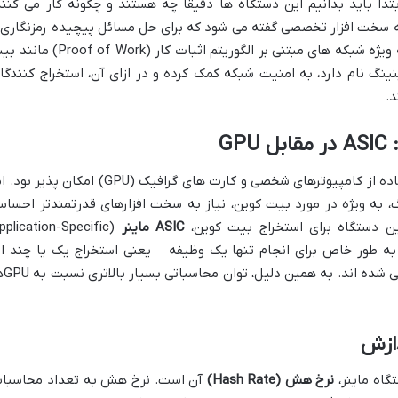
تدا باید بدانیم این دستگاه ها دقیقاً چه هستند و چگونه کار می کنند
اصطلاح عمومی، به سخت افزار تخصصی گفته می شود که برای حل مسائل پیچیده رمزنگاری 
تأیید تراکنش ها در شبکه های بلاکچین، به ویژه شبکه های مبتنی بر الگوریتم اثبات کار (f of Work
ینگ نام دارد، به امنیت شبکه کمک کرده و در ازای آن، استخراج کنندگا
د.
GP
در گذشته، استخراج ارزهای دیجیتال با استفاده از کامپیوترهای شخصی و کارت های گرافیک (GPU) امکان پذیر
، به ویژه در مورد بیت کوین، نیاز به سخت افزارهای قدرتمندتر احسا
ین دستگاه برای استخراج بیت کوین،
ASIC ماینر
Application-Specific
ین دستگاه ها به طور خاص برای انجام تنها یک وظیفه – یعنی استخراج یک یا چند ار
دیجیتال خاص با الگوریتمی مشخص
ازش
اه ماینر،
نرخ هش (Hash Rate)
آن است. نرخ هش به تعداد محاسبا