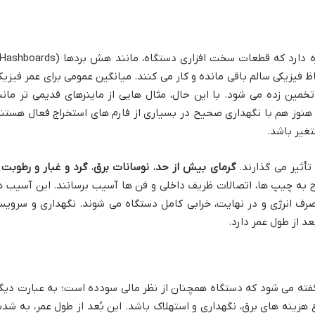
ها و پاور ساپلای (PSU)، به لحاظ فیزیکی سالم باقی مانده و کار می کنند. میانگین عمومی برای عمر فیزی
ه ماینر، معمولاً بین 3 تا 5 سال تخمین زده می شود. با این حال، مثال هایی از ماینرهای قدیمی تر مان
ر سال 2016 معرفی شد و هنوز هم با نگهداری صحیح در بسیاری از فارم های استخراج فعال هستن
غیر باشد.
أثیر می گذارند.
گرمای بیش از حد
،
نوسانات برق
،
گرد و غبار و رطوبت
و
ج به چیپ ها، اتصالات ظریف داخلی و فن ها آسیب برسانند. این آسیب ه
 انرژی و در نهایت، خرابی کامل دستگاه می شوند. نگهداری و سروی
د از طول عمر دارد.
ته می شود که دستگاه همچنان از نظر مالی سودده است؛ به عبارت دیگر
هزینه های برق، نگهداری و استهلاک باشد. این بُعد از طول عمر، به شد