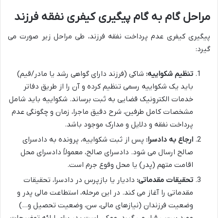
مراحل گام به گام پیگیری کیفری نفقه فرزند
پیگیری کیفری عدم پرداخت نفقه فرزند، طی مراحل زیر صورت می
گیرد:
تنظیم شکواییه:
شاکی (فرزند دارای گواهی رشد یا مادر/قیم)
باید یک شکواییه رسمی تنظیم کرده و آن را از طریق دفاتر
خدمات الکترونیک قضایی به ثبت برساند. شکواییه باید شامل
مشخصات کامل طرفین، شرح دقیق ماجرا، زمان و چگونگی عدم
پرداخت نفقه و دلایل و مدارک موجود باشد.
ارجاع به دادسرا:
پس از ثبت شکواییه، پرونده به دادسرای
صالح ارسال می شود. دادسرای صالح، معمولاً دادسرای محل
اقامت متهم (پدر) یا محل وقوع جرم است.
تحقیقات مقدماتی:
دادیار یا بازپرس در دادسرا، تحقیقات
مقدماتی را آغاز می کند. در این مرحله، استطاعت مالی پدر و
وضعیت فرزندان (نیازهای مالی، سن، وضعیت تحصیل و…)