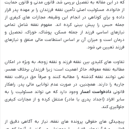
که در این مقاله به تفصیل بررسی شد، قانون مدنی و قانون حمایت
از خانواده، مسئولیت اصلی تأمین نفقه فرزندان را بر عهده پدر قرار
داده و برای کوتاهی در انجام این وظیفه، مجازات های کیفری از
جمله حبس را پیش بینی کرده اند. مفهوم نفقه شامل تمامی
نیازهای اساسی فرزند از جمله مسکن، پوشاک، خوراک، تحصیل و
درمان است و میزان آن بر اساس استطاعت مالی منفق و نیازهای
فرزند تعیین می شود.
تفاوت های کلیدی بین نفقه فرزند و نفقه زوجه، به ویژه در امکان
مطالبه نفقه معوقه، حائز اهمیت است؛ زیرا فرزندان برخلاف همسر،
نمی توانند نفقه گذشته را مطالبه کنند و صرفاً حق دریافت نفقه
جاریه را دارند. همچنین، در صورت عدم توانایی مالی پدر، راهکار
قانونی
دادخواست اعسار
وجود دارد که می تواند مسئولیت را به
سایر افراد (اجداد پدری یا مادر) منتقل کرده و از مجازات کیفری
جلوگیری کند.
پیچیدگی های حقوقی پرونده های نفقه، نیاز به آگاهی دقیق از
قوانین و فرآیندهای قضایی را دوچندان می کند. از آنجا که هر