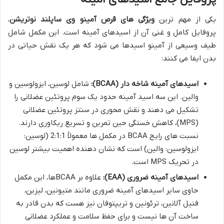
یکی از مهم ترین
ویژگی های قرص آمینو وی ساپلند نوتریشن
،
پروفایل کامل و غنی آن از اسیدهای آمینه است. این مکمل شامل
طیف وسیعی از آمینو اسیدها می شود که هر یک نقش حیاتی در
بدن ایفا می کنند:
اسیدهای آمینه شاخه دار (BCAA):
شامل لوسین، ایزولوسین و
والین. این سه اسید آمینه حدود یک سوم پروتئین عضلانی را
تشکیل می دهند و نقش محوری در سنتز پروتئین عضلانی
(MPS)، کاهش خستگی حین تمرین و تسریع ریکاوری دارند.
نسبت های رایج BCAA در مکمل ها معمولاً 2:1:1 (لوسین:
ایزولوسین: والین) است که نشان دهنده اهمیت بیشتر لوسین
در تحریک MPS است.
اسیدهای آمینه ضروری (EAA):
علاوه بر BCAAها، این مکمل
حاوی سایر اسیدهای آمینه ضروری مانند متیونین، لیزین،
فنیل آلانین، ترئونین و تریپتوفان نیز هست که بدن قادر به
ساخت آن ها نیست و برای حفظ سلامت و عملکرد عضلانی