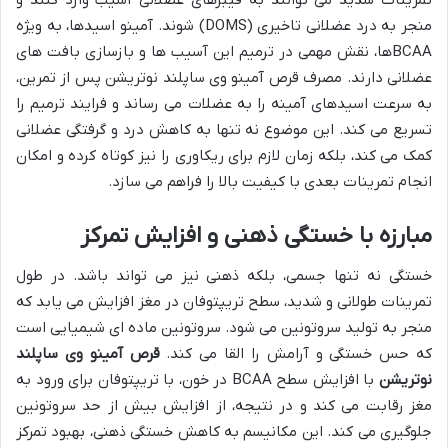
منجر به درد عضلانی تاخیری (DOMS) شوند. آمینو اسیدها، به ویژه
BCAAها، نقش مهمی در ترمیم این آسیب ها و بازسازی بافت های
عضلانی دارند. مصرف قرص آمینو وی ساپلند نوتریشن پس از تمرین،
به سرعت اسیدهای آمینه را به عضلات می رساند و فرایند ترمیم را
تسریع می کند. این موضوع نه تنها به کاهش درد و گرفتگی عضلانی
کمک می کند، بلکه زمان لازم برای ریکاوری را نیز کوتاه کرده و امکان
انجام تمرینات بعدی با کیفیت بالا را فراهم می سازد.
مبارزه با خستگی ذهنی و افزایش تمرکز
خستگی نه تنها جسمی، بلکه ذهنی نیز می تواند باشد. در طول
تمرینات طولانی و شدید، سطح تریپتوفان در مغز افزایش می یابد که
منجر به تولید سروتونین می شود. سروتونین ماده ای شیمیایی است
که حس خستگی و آرامش را القا می کند.
قرص آمینو وی ساپلند
نوتریشن
با افزایش سطح BCAA در خون، با تریپتوفان برای ورود به
مغز رقابت می کند و در نتیجه، از افزایش بیش از حد سروتونین
جلوگیری می کند. این مکانیسم به کاهش خستگی ذهنی، بهبود تمرکز