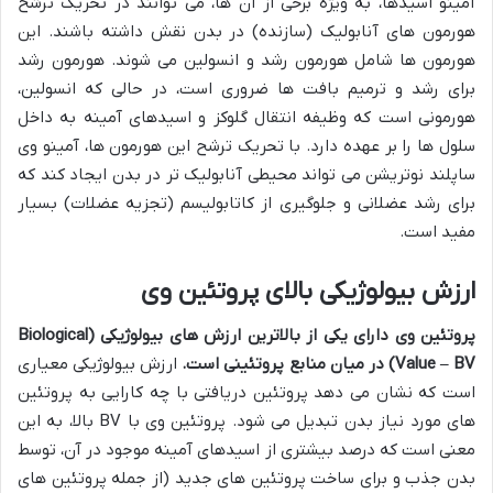
آمینو اسیدها، به ویژه برخی از آن ها، می توانند در تحریک ترشح
هورمون های آنابولیک (سازنده) در بدن نقش داشته باشند. این
هورمون ها شامل هورمون رشد و انسولین می شوند. هورمون رشد
برای رشد و ترمیم بافت ها ضروری است، در حالی که انسولین،
هورمونی است که وظیفه انتقال گلوکز و اسیدهای آمینه به داخل
سلول ها را بر عهده دارد. با تحریک ترشح این هورمون ها، آمینو وی
ساپلند نوتریشن می تواند محیطی آنابولیک تر در بدن ایجاد کند که
برای رشد عضلانی و جلوگیری از کاتابولیسم (تجزیه عضلات) بسیار
مفید است.
ارزش بیولوژیکی بالای پروتئین وی
پروتئین وی دارای یکی از بالاترین ارزش های بیولوژیکی (Biological
Value – BV) در میان منابع پروتئینی است.
ارزش بیولوژیکی معیاری
است که نشان می دهد پروتئین دریافتی با چه کارایی به پروتئین
های مورد نیاز بدن تبدیل می شود. پروتئین وی با BV بالا، به این
معنی است که درصد بیشتری از اسیدهای آمینه موجود در آن، توسط
بدن جذب و برای ساخت پروتئین های جدید (از جمله پروتئین های