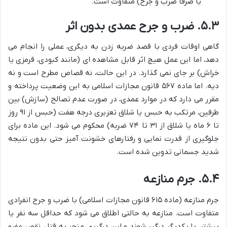
یا صرفاً ضرب و جرح) متفاوت است.
۵.۳. ضرب و جرح عمدی بدون اثر
گاهی اوقات فردی با قصد ضربه زدن به دیگری، عملی را انجام می
دهد، اما این عمل هیچ اثر قابل مشاهده ای (مانند کبودی، قرمزی یا
خراش) بر جای نمی گذارد. در این حالت، نه قصاص مطرح است و نه
دیه. اما ماده ۵۶۷ قانون مجازات اسلامی به این وضعیت پرداخته و
مقرر می دارد که در موارد عمدی، در صورت عدم تصالح (سازش) بین
طرفین، مرتکب به حبس یا شلاق تعزیری درجه هفت (حبس از ۹۱ روز
تا ۶ ماه یا شلاق از ۳۱ تا ۷۴ ضربه) محکوم می شود. این ماده برای
جلوگیری از قدرت نمایی و رفتارهای خشونت آمیز حتی بدون نتیجه
شدید جسمانی تدوین شده است.
۵.۴. جرم منازعه
جرم منازعه (ماده ۶۱۵ قانون مجازات اسلامی) با ضرب و جرح انفرادی
متفاوت است. منازعه به حالتی اطلاق می شود که حداقل سه نفر یا
بیشتر، با یکدیگر درگیر شوند و این درگیری منجر به قتل، نقص عضو