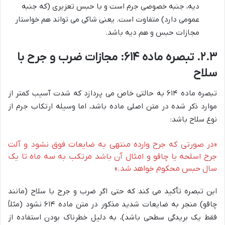
دیه، جنبه خصوصی جرم است و با حبس تعزیری (که جنبه
عمومی دارد) متفاوت است. یعنی شاکی می تواند هم خواستار
مجازات حبس و هم دیه باشد.
۲.۳. تبصره ماده ۶۱۴: مجازات ضرب و جرح با
سلاح
تبصره ماده ۶۱۴ به حالتی خاص می پردازد که شدت آسیب کمتر از
موارد ذکر شده در متن اصلی ماده باشد، اما وسیله ارتکاب جرم از
نوع سلاح باشد:
«در صورتی که جرح وارده منتهی به ضایعات فوق نشود و آلت
جرح اسلحه یا چاقو و امثال آن باشد مرتکب به سه ماه تا یک
سال حبس محکوم خواهد شد.»
این تبصره تأکید می کند که حتی اگر ضرب و جرح با سلاح (مانند
چاقو) منجر به ضایعات شدید مذکور در متن ماده ۶۱۴ نشود (مثلاً
فقط یک بریدگی سطحی باشد)، به دلیل خطرناک بودن استفاده از