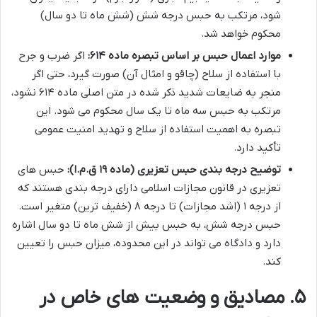
شود، مرتکب به حبس درجه شش (شش ماه تا دو سال)
محکوم خواهد شد.
موارد اعمال حبس بر اساس تبصره ماده ۶۱۴:
اگر ضرب و جرح
با استفاده از سلاح (چاقو و امثال آن) صورت گیرد، حتی اگر
منجر به ضایعات شدید ذکر شده در متن اصلی ماده ۶۱۴ نشود،
مرتکب به حبس سه ماه تا یک سال محکوم می شود. این
تبصره به اهمیت استفاده از سلاح و تهدید امنیت عمومی
تأکید دارد.
توضیح درجه بندی حبس تعزیری (ماده ۱۹ ق.م.ا):
حبس های
تعزیری در قانون مجازات اسلامی دارای درجه بندی هستند که
از درجه ۱ (اشد مجازات) تا درجه ۸ (خفیف ترین) متغیر است.
حبس درجه شش، به حبس بیش از شش ماه تا دو سال اشاره
دارد و دادگاه می تواند در این محدوده، میزان حبس را تعیین
کند.
۵. مصادیق و وضعیت های خاص در