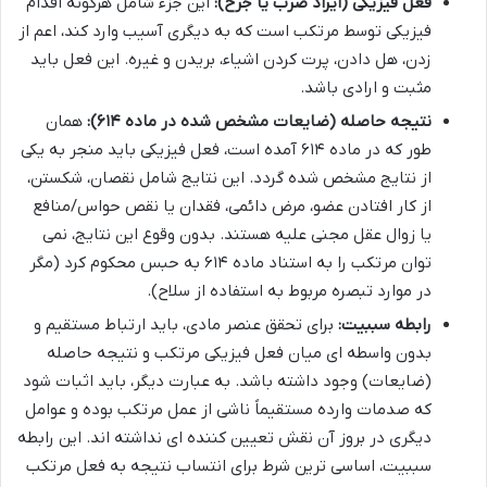
فعل فیزیکی (ایراد ضرب یا جرح):
این جزء شامل هرگونه اقدام
فیزیکی توسط مرتکب است که به دیگری آسیب وارد کند، اعم از
زدن، هل دادن، پرت کردن اشیاء، بریدن و غیره. این فعل باید
مثبت و ارادی باشد.
نتیجه حاصله (ضایعات مشخص شده در ماده ۶۱۴):
همان
طور که در ماده ۶۱۴ آمده است، فعل فیزیکی باید منجر به یکی
از نتایج مشخص شده گردد. این نتایج شامل نقصان، شکستن،
از کار افتادن عضو، مرض دائمی، فقدان یا نقص حواس/منافع
یا زوال عقل مجنی علیه هستند. بدون وقوع این نتایج، نمی
توان مرتکب را به استناد ماده ۶۱۴ به حبس محکوم کرد (مگر
در موارد تبصره مربوط به استفاده از سلاح).
رابطه سببیت:
برای تحقق عنصر مادی، باید ارتباط مستقیم و
بدون واسطه ای میان فعل فیزیکی مرتکب و نتیجه حاصله
(ضایعات) وجود داشته باشد. به عبارت دیگر، باید اثبات شود
که صدمات وارده مستقیماً ناشی از عمل مرتکب بوده و عوامل
دیگری در بروز آن نقش تعیین کننده ای نداشته اند. این رابطه
سببیت، اساسی ترین شرط برای انتساب نتیجه به فعل مرتکب