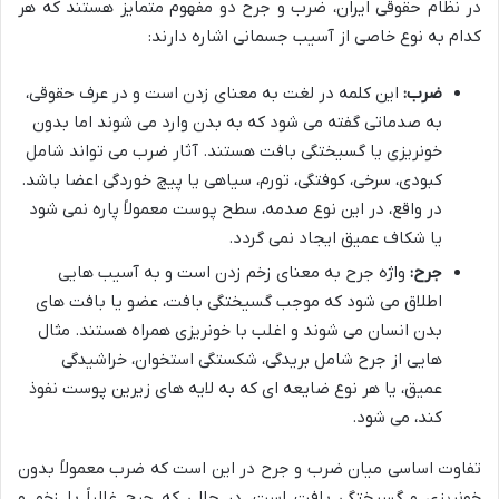
در نظام حقوقی ایران، ضرب و جرح دو مفهوم متمایز هستند که هر
کدام به نوع خاصی از آسیب جسمانی اشاره دارند:
ضرب:
این کلمه در لغت به معنای زدن است و در عرف حقوقی،
به صدماتی گفته می شود که به بدن وارد می شوند اما بدون
خونریزی یا گسیختگی بافت هستند. آثار ضرب می تواند شامل
کبودی، سرخی، کوفتگی، تورم، سیاهی یا پیچ خوردگی اعضا باشد.
در واقع، در این نوع صدمه، سطح پوست معمولاً پاره نمی شود
یا شکاف عمیق ایجاد نمی گردد.
جرح:
واژه جرح به معنای زخم زدن است و به آسیب هایی
اطلاق می شود که موجب گسیختگی بافت، عضو یا بافت های
بدن انسان می شوند و اغلب با خونریزی همراه هستند. مثال
هایی از جرح شامل بریدگی، شکستگی استخوان، خراشیدگی
عمیق، یا هر نوع ضایعه ای که به لایه های زیرین پوست نفوذ
کند، می شود.
تفاوت اساسی میان ضرب و جرح در این است که ضرب معمولاً بدون
خونریزی و گسیختگی بافت است، در حالی که جرح غالباً با زخم و