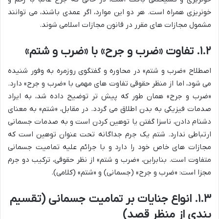
خونریزی همراه است. هر دو این موارد، اگر عمدی باشند، می توانند
مشمول مجازات های مقرر در قانون مجازات اسلامی شوند.
۱.۲. تفاوت «ضرب و جرح» با «ضرب و شتم»
اصطلاح «ضرب و شتم» در محاوره و گفتگوی روزمره به وفور شنیده
می شود، اما از منظر حقوقی تفاوت های مهمی با «ضرب و جرح» دارد.
«ضرب و جرح» همان طور که پیش تر توضیح داده شد، به ایراد
صدمات فیزیکی به بدن اطلاق می گردد. در مقابل، «شتم» به معنای
دشنام دادن، ناسزا گفتن یا توهین کردن است و به صدمات جسمانی
ارتباطی ندارد. شتم یک جرم جداگانه تحت عنوان توهین است که
مجازات های خاص خود را دارد و با جرائم علیه تمامیت جسمانی
متفاوت است. بنابراین، «ضرب و شتم» از نظر حقوقی، ترکیب دو جرم
مجزا است: «ضرب و جرح» (جسمانی) و «شتم» (کلامی).
۱.۳. انواع جنایات بر تمامیت جسمانی (تقسیم
بندی از منظر قصد)