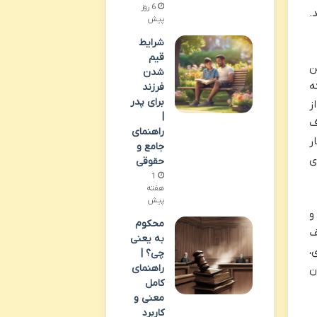
6 روز
.
پیش
شرایط
قیم
ن
شدن
ه
فرزند
برای پدر
ز
|
ف
راهنمای
ر
جامع و
ی
حقوقی
1
هفته
پیش
و
محکوم
ف
به یعنی
،
چی؟ |
راهنمای
ن
کامل
معنی و
کاربرد