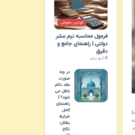
قوانین حقوقی
فرمول محاسبه نیم عشر
دولتی | راهنمای جامع و
دقیق
2 روز پیش
در چه
صورت
عقد دائم
باطل می
شود؟ |
راهنمای
کامل
)
شرایط
ت
بطلان
.
نکاح