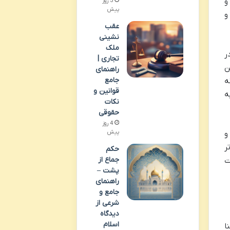
و
3 روز
پیش
رک صحیح و
عقب
نشینی
ملک
ر
تجاری |
ین
راهنمای
جامع
ه
قوانین و
ه
نکات
حقوقی
4 روز
پیش
و
ر
حکم
جماع از
ت
پشت –
راهنمای
جامع و
شرعی از
دیدگاه
اسلام
نا