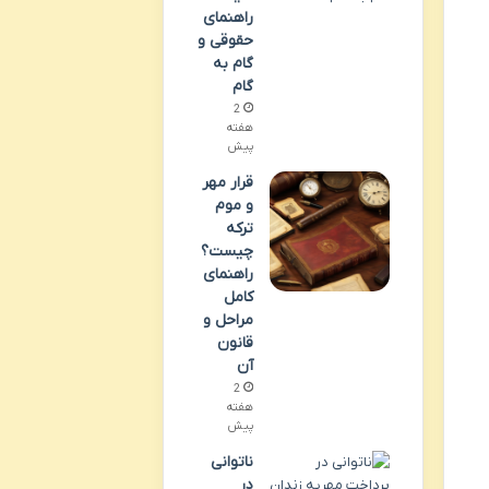
راهنمای
حقوقی و
گام به
گام
2
هفته
پیش
قرار مهر
و موم
ترکه
چیست؟
راهنمای
کامل
مراحل و
قانون
آن
2
هفته
پیش
ناتوانی
در