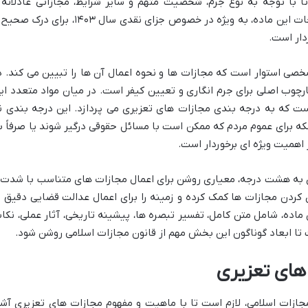
با توجه به نوع جرم، شخصیت متهم و سایر شرایط، مجازاتی عادلانه 
متناسب تعیین کنند. آگاهی از آخرین اصلاحات این ماده، به ویژه در خصوص جزای نقدی سال ۱۴۰۳، برای د
دار است.
صی استوار است که مجازات ها و نحوه اعمال آن ها را تبیین می کند. د
ن، قانون مجازات اسلامی مصوب ۱۳۹۲، چارچوب اصلی برای جرم انگاری و تعیین کیفر است. در میان مواد متعدد ا
رین مواد است که به درجه بندی مجازات های تعزیری می پردازد. این درجه بندی ن
لکه برای عموم مردم که ممکن است با مسائل حقوقی درگیر شوند یا صرفاً ب
اهمیت ویژه ای برخوردار است.
عزیری به هشت درجه، معیاری روشن برای اعمال مجازات های متناسب با شدت 
ی کردن مجازات ها کمک کرده و زمینه را برای اعمال عدالت قضایی دقیق ت
 ماده، شامل متن کامل، تفسیر تبصره ها، پیشینه تاریخی، آثار عملی، نکا
 تا ابعاد گوناگون این بخش مهم از قانون مجازات اسلامی روشن شود.
های تعزیری
ختن به جزئیات ماده ۱۹ قانون مجازات اسلامی، لازم است تا با ماهیت و مفهوم مجازات های تعزیری آش