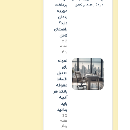
پرداخت
مهریه
زندان
دارد؟
راهنمای
کامل
2
هفته
پیش
نمونه
رای
تعدیل
اقساط
معوقه
بانک: هر
آنچه
باید
بدانید
3
هفته
پیش