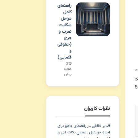
راهنمای
کامل
مراحل
شکایت
ضرب و
جرح
(حقوقی
و
قضایی)
3
هفته
ات
پیش
ی
ع
نظرات کاربران
قدیر خالقی
در
راهنمای جامع برای
اجاره جرثقیل : اصول نکات فنی و