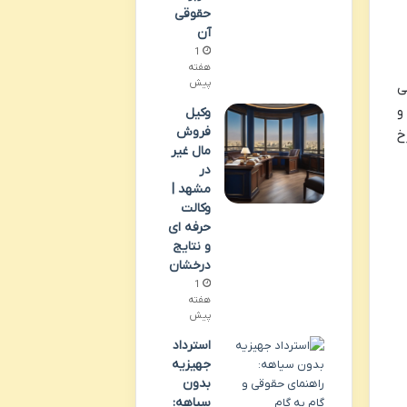
حقوقی
آن
1
هفته
پیش
ی
و
وکیل
فروش
خ
مال غیر
در
مشهد |
وکالت
حرفه ای
و نتایج
درخشان
1
هفته
پیش
استرداد
جهیزیه
بدون
سیاهه: