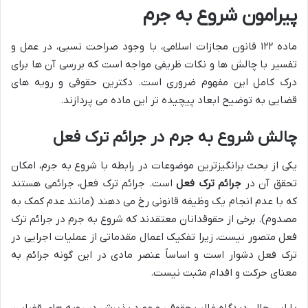
پیرامون شروع به جرم
ماده ۱۲۲ قانون مجازات اسلامی، با وجود صراحت نسبی، در عمل و
تفسیر با چالش ها و نکات ظریفی مواجه است که بررسی آن ها برای
درک کامل این مفهوم ضروری است. دکترین حقوقی و رویه های
قضایی به توضیح ابعاد پیچیده تر این ماده می پردازند.
چالش شروع به جرم در جرائم ترک فعل
یکی از بحث برانگیزترین موضوعات در رابطه با شروع به جرم، امکان
تحقق آن در
جرائم ترک فعل
است. جرائم ترک فعل، جرائمی هستند
که با عدم انجام یک وظیفه قانونی رخ می دهند (مانند عدم کمک به
مصدوم). برخی از حقوقدانان معتقدند که شروع به جرم در جرائم ترک
فعل متصور نیست، زیرا تفکیک اعمال مقدماتی از عملیات اجرایی در
ترک فعل دشوار است و اساساً عنصر مادی در این گونه جرائم به
معنای حرکت و اقدام مثبت نیست.
با این حال، دیدگاه غالب حقوقی و مورد پذیرش در رویه های قضایی،