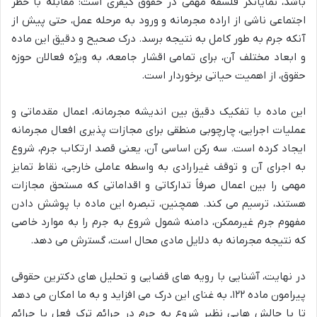
باشد، نمایانگر فلسفه مهمی در حقوق کیفری است: مقابله با خطر
اجتماعی ناشی از اراده مجرمانه و ورود به مرحله عمل، حتی پیش از
آنکه جرم به طور کامل به نتیجه برسد. درک صحیح و دقیق این ماده
و ابعاد مختلف آن، برای تمامی اقشار جامعه، به ویژه فعالان حوزه
حقوق، از اهمیت حیاتی برخوردار است.
این ماده با تفکیک دقیق بین اندیشه مجرمانه، اعمال مقدماتی و
عملیات اجرایی، چارچوبی منطقی برای مجازات پذیری افعال مجرمانه
ایجاد کرده است. سه رکن اساسی آن، یعنی قصد ارتکاب جرم، شروع
به اجرای آن و توقف غیرارادی به واسطه عاملی خارجی، نقاط تمایز
مهمی را بین اعمال صرفاً تدارکاتی و اقداماتی که مستحق مجازات
هستند، ترسیم می کند. همچنین، تبصره این ماده با پوشش دادن
مفهوم جرم غیرممکن، دامنه شمول شروع به جرم را به موارد خاصی
که نتیجه مجرمانه به دلایل مادی محال است، گسترش می دهد.
در نهایت، آشنایی با رویه های قضایی و تحلیل های دکترین حقوقی
پیرامون ماده ۱۲۲، به غنای این درک می افزاید و به ما امکان می دهد
تا با چالش هایی نظیر شروع به جرم در جرائم ترک فعل یا جرائم