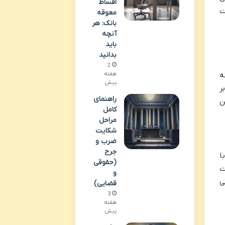
اقساط
ت
معوقه
بانک: هر
آنچه
باید
بدانید
2
ه
هفته
پیش
ر
راهنمای
ن
کامل
مراحل
شکایت
ضرب و
جرح
ا
(حقوقی
ت
و
ی
قضایی)
3
هفته
پیش