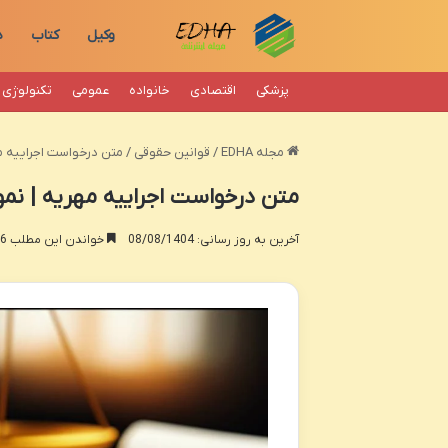
وکیل
کتاب
د
پزشکی
اقتصادی
خانواده
عمومی
تکنولوژی
مجله EDHA
/
قوانین حقوقی
/
متن درخواست اجراییه مه
متن درخواست اجراییه مهریه | نمو
آخرین به روز رسانی: 08/08/1404
خواندن این مطلب 16 دقیقه زمان میبرد