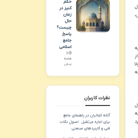
حکم
ل
کنیز در
،
زمان
حال
چیست؟
پاسخ
جامع
اسلامی
% مبلغ مهریه
3
ز
هفته
ا
پیش
ه
نظرات کاربران
ل
ه
آلاله کمالیان
در
راهنمای جامع
وز مهلت دارد
برای اجاره جرثقیل : اصول نکات
فنی و کاربردهای صنعتی