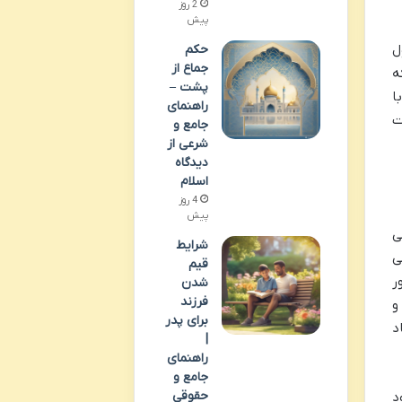
2 روز
پیش
حکم
ل
جماع از
ه
پشت –
ا
راهنمای
ت
جامع و
شرعی از
دیدگاه
اسلام
4 روز
پیش
ی
شرایط
ی
قیم
ر
شدن
فرزند
را و
برای پدر
د
|
راهنمای
جامع و
حقوقی
د