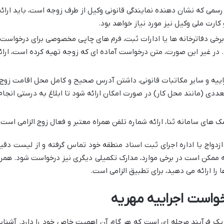
رسمی که نشان دهنده نمایندگی قانونی وکیل از طرف زوجه است، باید ارائه
رت ملی وکیل نیز مورد نیاز خواهد بود.
رخی دفاترخانه ها یا ادارات ثبت، فرم های چاپی مخصوصی برای درخواست
. در غیر این صورت، متن درخواست آماده ای که زوجه تهیه کرده است، ارائ
راییه و سایر مکاتبات قانونی، داشتن آدرس صحیح و کامل محل اقامت زوج
ی (مانند محل کار) در صورت امکان ارائه شود تا ابلاغ به درستی انجام
ک های سامانه ثنا، ارائه شماره تلفن همراه معتبر و فعال زوج الزامی است.
ازدواج یا اداره اجرای ثبت اسناد منطقه خود تماس گرفته و از لیست دقی
ه ممکن است در برخی موارد، مدارک تکمیلی دیگری نیز درخواست شود. همرا
را ارائه می دهید، برای تطبیق الزامی است.
خواست اجراییه مهریه
یک فرآیند مرحله ای است که هر گام آن اهمیت خاص خود را دارد. آشنای