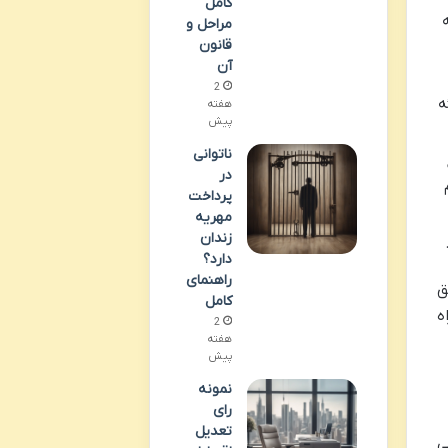
کامل
مراحل و
قانون
آن
2
ه
هفته
پیش
ناتوانی
در
پرداخت
مهریه
زندان
دارد؟
راهنمای
ق
کامل
ه
2
هفته
پیش
نمونه
رای
تعدیل
ی