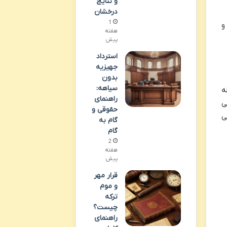
و نتایج
درخشان
1
و
هفته
پیش
استرداد
جهیزیه
بدون
سیاهه:
ه
راهنمای
ی
حقوقی و
ی
گام به
گام
2
هفته
پیش
قرار مهر
و موم
ترکه
چیست؟
راهنمای