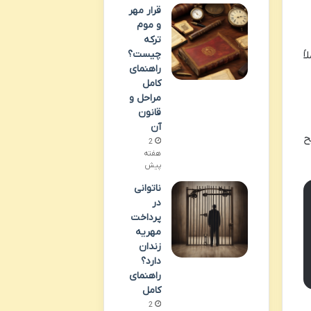
قرار مهر
و موم
ترکه
چیست؟
ً
راهنمای
کامل
مراحل و
قانون
آن
صریح
2
هفته
پیش
ناتوانی
در
پرداخت
مهریه
زندان
دارد؟
راهنمای
کامل
2