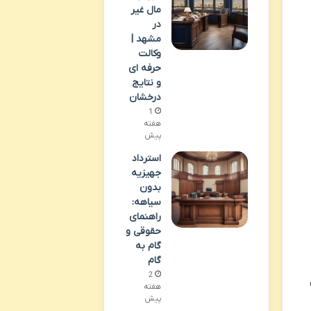
مال غیر
در
مشهد |
وکالت
حرفه ای
و نتایج
درخشان
1
هفته
پیش
استرداد
جهیزیه
بدون
سیاهه:
راهنمای
حقوقی و
گام به
گام
2
هفته
پیش