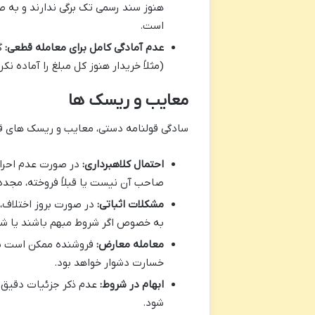
هنوز سند رسمی تک برگی ندارند و به 
است.
عدم آمادگی کامل برای معامله قطعی:
گا
(مثلاً خریدار هنوز کل مبلغ را آماده ن
معایب و ریسک ها
سادگی قولنامه دستی، معایب و ریسک های قاب
احتمال کلاهبرداری:
در صورت عدم احراز
صاحب آن نیست یا قبلاً فروخته، مجددا
مشکلات اثباتی:
در صورت بروز اختلاف، 
به خصوص اگر شروط مبهم باشند یا شه
معامله معارض:
فروشنده ممکن است ملک
خسارت دشوار خواهد بود.
ابهام در شروط:
عدم ذکر جزئیات دقیق و
شود.