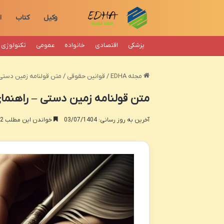
وکیل
کتاب
ا
پزشکی
اقتصادی
خانواده
عمومی
تکنولوژی
مجله EDHA
/
قوانین حقوقی
/
متن قولنامه زمین دستی
متن قولنامه زمین دستی – راهنما
آخرین به روز رسانی: 03/07/1404
خواندن این مطلب 22 دقیقه زمان میبرد