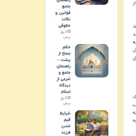
راهنمای
ز
جامع
قوانین و
نکات
حقوقی
،
3 روز
د
پیش
ه
حکم
ل
جماع از
ل
پشت –
راهنمای
جامع و
شرعی از
دیدگاه
اسلام
ک
5 روز
پیش
ب
ه
شرایط
قیم
ه
شدن
فرزند