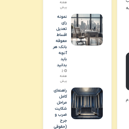
ب
هفته
پیش
ه
نمونه
رای
تعدیل
اقساط
معوقه
بانک: هر
آنچه
باید
بدانید
2
هفته
پیش
راهنمای
کامل
م
مراحل
شکایت
ضرب و
جرح
(حقوقی