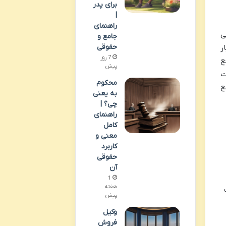
برای پدر
|
راهنمای
ی
جامع و
حقوقی
ر
7 روز
ع
پیش
ت
محکوم
ع
به یعنی
چی؟ |
راهنمای
کامل
معنی و
کاربرد
حقوقی
آن
1
هفته
پیش
وکیل
فروش