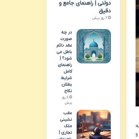
دولتی | راهنمای جامع و
دقیق
1 روز پیش
در چه
صورت
عقد دائم
باطل می
شود؟ |
راهنمای
کامل
شرایط
بطلان
نکاح
2 روز
پیش
عقب
نشینی
ه
ملک
تجاری |
و