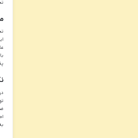
تح
مقطع
تح
با
پذ
نک
در
تو
اط
به