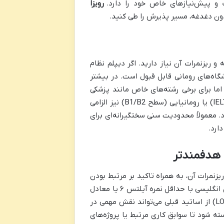
 و پیش‌نیازهای خاص خود را دارد.
رویزا
بدون دغدغه، مسیر پذیرش را طی کنید.
 ریزنمرات آن نیاز دارید. اگر دیپلم نظام
گاه‌های رومانی قابل قبول است. در بیشتر
اما برای برخی رشته‌های خاص مانند پزشکی
ممکن است آزمون‌هایی برگزار شود. حداقل نمره زبان انگلیسی (IELTS/TOEFL) یا رومانیایی (سطح B1/B2) نیز الزامی
. معمولاً محدودیت سنی سختگیرانه‌ای برای
 هدفمندتر
زنمرات آن، به همراه تاکید بر مرتبط بودن
رشته تحصیلی قبلی با رشته انتخابی جدید، ضروری است. داشتن مدرک زبان انگلیسی با حداقل نمره آیلتس ۶ یا معادل
آن، یکی از شروط اصلی است. همچنین، انگیزه‌نامه (SOP) و توصیه‌نامه (LOR) از اساتید قبلی می‌تواند نقش مهمی در
ته شود تا سوابق کاری مرتبط یا پروژه‌های