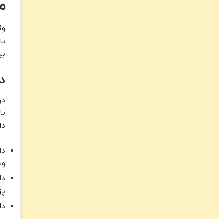
م
وق
با
پی
دا
در
با
دا
وس
پز
دانشگاه 