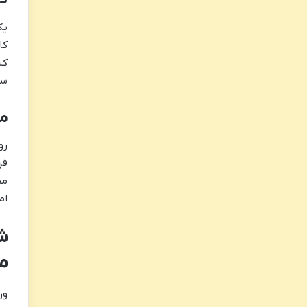
یک
کا
کش
سر
مح
رو
فر
مخ
ام
ش
م
ور