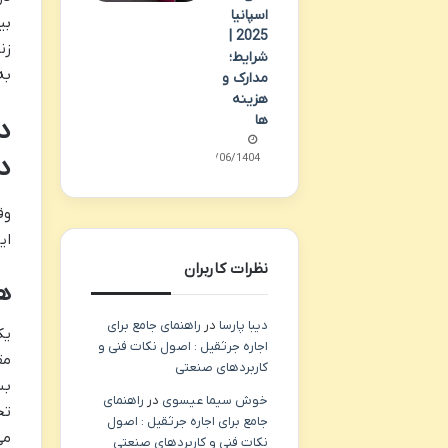
اسپانیا
بی
2025 |
زن
شرایط؛
به
مدارک و
هزینه
ها
د
د
19/06/1404
وق
ایر
نظرات کاربران
هز
دیبا پارسا
در
راهنمای جامع برای
یک
اجاره جرثقیل : اصول نکات فنی و
مق
کاربردهای صنعتی
بس
خوش سیما عیسوی
در
راهنمای
تح
جامع برای اجاره جرثقیل : اصول
می
نکات فنی و کاربردهای صنعتی