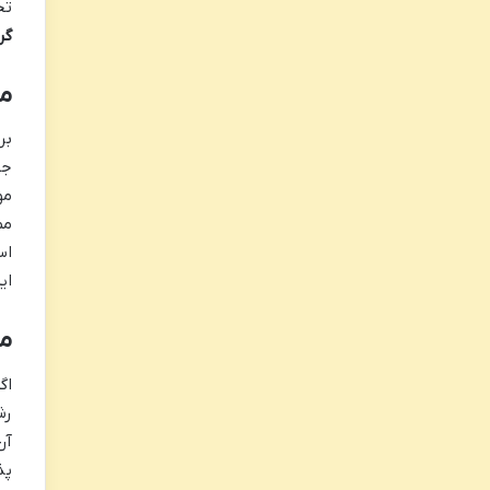
تح
گر
مق
بر
جد
مو
اس
این 
م
اگ
پذ