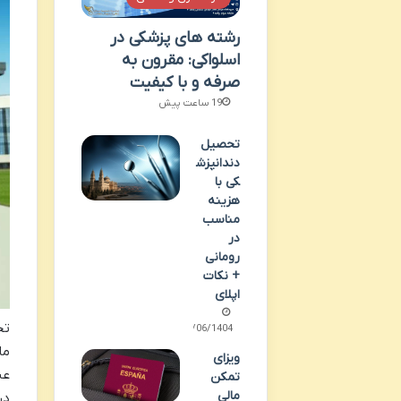
رشته های پزشکی در
اسلواکی: مقرون به
صرفه و با کیفیت
19 ساعت پیش
تحصیل
دندانپزش
کی با
هزینه
مناسب
در
رومانی
+ نکات
اپلای
تج
31/06/1404
ما
ویزای
عن
تمکن
مالی
در