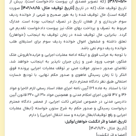
۱۳۸۹/۰۵/۱۰]
(که تصویر مصدق آن پیوست دادخواست است)، پیش از
تاریخ توقیف ملک (که در تاریخ
[تاریخ توقیف: مثال: ۱۴۰۲/۰۸/۱۵]
صورت
گرفته است)، مال توقیف شده را به طور صحیح و شرعی از خوانده ردیف
سوم خریداری و از همان تاریخ در تصرف اینجانب بوده است. مدارک
مربوط به تصرف و پرداخت بهای ملک نیز پیوست دادخواست تقدیم می
گردد. بنابراین، مال توقیف شده در زمان توقیف به اینجانب (خواهان)
تعلق داشته و مشمول اموال خوانده ردیف سوم برای استیفای طلب
خوانده ردیف دوم نمی باشد.
با توجه به مراتب فوق و اینکه ادامه عملیات اجرایی و مزایده/فروش ملک
مذکور، موجب ورود ضرر و زیان جبران ناپذیر به اینجانب خواهد شد،
تقاضای صدور دستور موقت مبنی بر توقف عملیات اجرایی پرونده فوق
الذکر را تا زمان رسیدگی ماهوی و صدور حکم نهایی، با تودیع خسارت
احتمالی طبق نظر دادگاه محترم دارم.
لذا با استناد به ماده ۱۶۹ آیین نامه اجرای مفاد اسناد رسمی لازم الاجرا و مواد
۱۴۶ و ۱۴۷ قانون اجرای احکام مدنی و همچنین مواد ۳۱۰ الی ۳۲۰ قانون آیین
دادرسی مدنی در خصوص اعتراض ثالث اجرایی، از محضر دادگاه محترم
درخواست رسیدگی و صدور حکم به شرح ستون خواسته (ابطال عملیات
اجرایی و رفع توقیف/ابطال مزایده و سند انتقال اجرایی) را دارم.
تاریخ، امضا و اثر انگشت خواهان/وکیل:
[تاریخ: مثال: ۱۴۰۲/۱۱/۲۰]
[امضا و اثر انگشت]