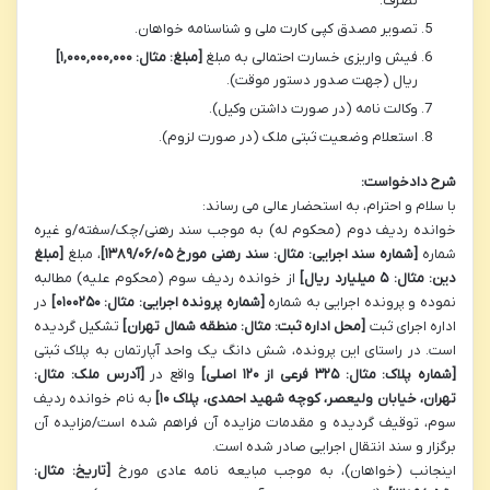
تصرف.
تصویر مصدق کپی کارت ملی و شناسنامه خواهان.
فیش واریزی خسارت احتمالی به مبلغ
[مبلغ: مثال: ۱,۰۰۰,۰۰۰,۰۰۰]
ریال (جهت صدور دستور موقت).
وکالت نامه (در صورت داشتن وکیل).
استعلام وضعیت ثبتی ملک (در صورت لزوم).
شرح دادخواست:
با سلام و احترام، به استحضار عالی می رساند:
خوانده ردیف دوم (محکوم له) به موجب سند رهنی/چک/سفته/و غیره
شماره
[شماره سند اجرایی: مثال: سند رهنی مورخ ۱۳۸۹/۰۶/۰۵]
، مبلغ
[مبلغ
دین: مثال: ۵ میلیارد ریال]
از خوانده ردیف سوم (محکوم علیه) مطالبه
نموده و پرونده اجرایی به شماره
[شماره پرونده اجرایی: مثال: ۰۱۰۰۲۵۰]
در
اداره اجرای ثبت
[محل اداره ثبت: مثال: منطقه شمال تهران]
تشکیل گردیده
است. در راستای این پرونده، شش دانگ یک واحد آپارتمان به پلاک ثبتی
[شماره پلاک: مثال: ۳۲۵ فرعی از ۱۲۰ اصلی]
واقع در
[آدرس ملک: مثال:
تهران، خیابان ولیعصر، کوچه شهید احمدی، پلاک ۱۰]
به نام خوانده ردیف
سوم، توقیف گردیده و مقدمات مزایده آن فراهم شده است/مزایده آن
برگزار و سند انتقال اجرایی صادر شده است.
اینجانب (خواهان)، به موجب مبایعه نامه عادی مورخ
[تاریخ: مثال: