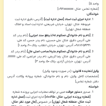
واحد ۵]
[شماره تماس: مثال: ۰۹۱۲xxxxxxx]
خواندگان:
اداره اجرای ثبت اسناد [محل اداره ثبت]:
[آدرس دقیق اداره ثبت
مربوطه: مثال: تهران، خیابان شریعتی، اداره ثبت اسناد و املاک
منطقه شمال تهران]
[نام و نام خانوادگی محکوم له/ذینفع سند اجرایی]:
[نام پدر، کد
ملی، آدرس دقیق: مثال: علی حسینی، نام پدر: حسن، کد ملی:
۰۹۸۷۶۵۴۳۲۱، آدرس: تهران، خیابان انقلاب، پلاک ۲۰، واحد ۱]
[نام و نام خانوادگی محکوم علیه/صاحب اصلی مال]:
[نام پدر، کد
ملی، آدرس دقیق: مثال: رضا کریمی، نام پدر: مرتضی، کد ملی: ۱۱۱۱۱۱۱۱۱۱،
آدرس: تهران، خیابان آزادی، پلاک ۵۰، واحد ۳]
وکیل/نماینده قانونی:
(در صورت وجود وکیل)
[مشخصات کامل وکیل: نام و نام خانوادگی، شماره پروانه وکالت، آدرس
دفتر، شماره تماس]
خواسته:
صدور
دستور موقت
مبنی بر توقف عملیات اجرایی پرونده شماره
[شماره پرونده اجرایی: مثال: ۰۱۰۰۲۵۰]
اداره اجرای ثبت
[محل اداره
ثبت: مثال: منطقه شمال تهران]
در خصوص
[مال مورد نظر: مثال: