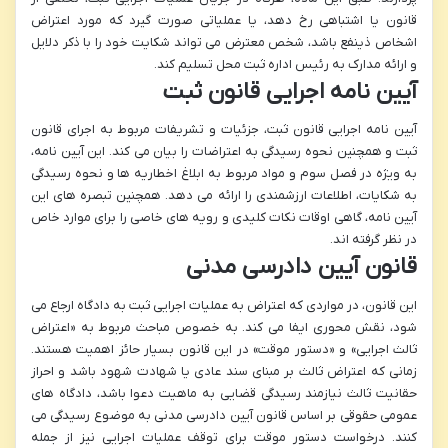
قانون یا اشتباهی رخ دهد، یا عملیاتی صورت گیرد که مورد اعتراض
اشخاص ذینفع باشد، شخص معترض می تواند شکایت خود را با ذکر دلایل
و ارائه مدارک به رئیس اداره ثبت محل تسلیم کند.
آیین نامه اجرایی قانون ثبت
آیین نامه اجرایی قانون ثبت، جزئیات و تشریفات مربوط به اجرای قانون
ثبت و همچنین نحوه رسیدگی به اعتراضات را بیان می کند. این آیین نامه،
به ویژه در فصل سوم و مواد مربوط به ابلاغ اخطاریه ها و نحوه رسیدگی
به شکایات، اطلاعات ارزشمندی را ارائه می دهد. همچنین تبصره های این
آیین نامه، گاهی اوقات نکات کلیدی و رویه های خاصی را برای موارد خاص
در نظر گرفته اند.
قانون آیین دادرسی مدنی
این قانون، در مواردی که اعتراض به عملیات اجرایی ثبت به دادگاه ارجاع می
شود، نقش محوری ایفا می کند. به خصوص مباحث مربوط به «اعتراض
ثالث اجرایی» و «دستور موقت» در این قانون بسیار حائز اهمیت هستند.
زمانی که اعتراض ثالث بر مبنای سند عادی یا شهادت شهود باشد و احراز
حقانیت ثالث نیازمند رسیدگی قضایی به ماهیت دعوا باشد، دادگاه های
عمومی حقوقی بر اساس قانون آیین دادرسی مدنی به موضوع رسیدگی می
کنند. درخواست دستور موقت برای توقف عملیات اجرایی نیز از جمله