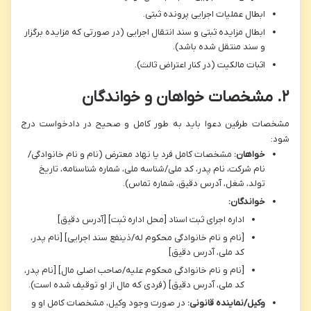
ابطال عملیات اجرایی پرونده ثبتی.
ابطال مزایده ثبتی و سند انتقال اجرایی (در صورتی که مزایده برگزار
و سند منتقل شده باشد).
اثبات مالکیت (در کنار اعتراض ثالث).
۲. مشخصات خواهان و خواندگان
مشخصات طرفین دعوا باید به طور کامل و صحیح در دادخواست درج
شود:
خواهان:
مشخصات کامل فرد یا نهاد معترض (نام و نام خانوادگی/
نام شرکت، نام پدر، کد ملی/شناسه ملی، شماره شناسنامه، تاریخ
تولد، شغل، آدرس دقیق، شماره تماس).
خواندگان:
اداره اجرای ثبت اسناد [محل اداره ثبت] [آدرس دقیق]
[نام و نام خانوادگی محکوم له/ذینفع سند اجرایی] [نام پدر،
کد ملی، آدرس دقیق]
[نام و نام خانوادگی محکوم علیه/صاحب اصلی مال] [نام پدر،
کد ملی، آدرس دقیق] (فردی که مال از او توقیف شده است).
وکیل/نماینده قانونی:
در صورت وجود وکیل، مشخصات کامل او و