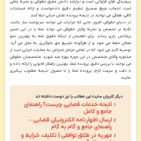
پیچیدگی های فراوانی است و نیازمند دانش عمیق حقوقی و تجربه عملی
است. انتخاب مرجع صحیح، تنظیم دقیق دادخواست، و ارائه مستندات
کافی، همگی می توانند در نتیجه پرونده نقش حیاتی ایفا کنند.
در دنیای حقوقی امروز، جایی که جزئیات می توانند سرنوشت ساز باشند،
تکیه بر تخصص و تجربه وکیل حقوقی می تواند شما را در این مسیر
پرچالش یاری رساند. برای اطمینان از اینکه حقوق شما به بهترین نحو
ممکن حفظ می شود و از هرگونه تضییع حق جلوگیری به عمل می آید،
توصیه اکید می شود که در تمامی مراحل اعتراض به عملیات اجرایی ثبت، از
مشاوره وکلای متخصص در این حوزه بهره مند شوید. متخصصان حقوقی
می توانند با بررسی دقیق پرونده شما، بهترین راهکار قانونی را ارائه داده و
با دقت و سرعت لازم، پرونده شما را تا حصول نتیجه مطلوب پیگیری
نمایند.
دیگر کاربران سایت این مطالب را نیز دوست داشته اند
لایحه خدمات قضایی چیست؟ راهنمای
جامع و کامل
ارسال اظهارنامه الکترونیکی قضایی –
راهنمای جامع و گام به گام
مهریه در طلاق توافقی | تکلیف، شرایط و