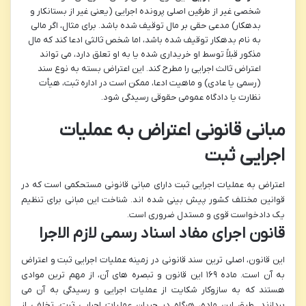
شخصی غیر از طرفین اصلی پرونده اجرایی (یعنی غیر از بستانکار و
بدهکار) مدعی حقی بر مال توقیف شده باشد. برای مثال، اگر مالی
به نام بدهکار توقیف شده باشد، اما شخص ثالثی ادعا کند که مال
مذکور قبلاً توسط او خریداری شده یا به او تعلق دارد، می تواند
اعتراض ثالث اجرایی را مطرح کند. این اعتراض بسته به نوع سند
(رسمی یا عادی) و ماهیت ادعا، ممکن است در اداره ثبت، هیأت
نظارت یا دادگاه عمومی حقوقی رسیدگی شود.
مبانی قانونی اعتراض به عملیات
اجرایی ثبت
اعتراض به عملیات اجرایی ثبت دارای مبانی قانونی مستحکمی است که در
قوانین مختلف کشور پیش بینی شده اند. شناخت این مبانی برای تنظیم
یک دادخواست قوی و مستدل ضروری است.
قانون اجرای مفاد اسناد رسمی لازم الاجرا
این قانون، اصلی ترین سند قانونی در زمینه عملیات اجرایی ثبت و اعتراض
به آن است. ماده ۱۶۹ این قانون و تبصره های آن، از مهم ترین موادی
هستند که به سازوکار شکایت از عملیات اجرایی و رسیدگی به آن می
پردازند. طبق این ماده، هرگاه در جریان عملیات اجرایی ثبت، تخلفی از