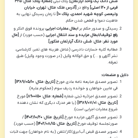
شش دانگ یک واحد آپارتمان]
پلاک ثبتی
[شماره پلاک: مثال: ۳۲۵
فرعی از ۱۲۰ اصلی]
واقع در
[آدرس ملک: مثال: تهران، خیابان
ولیعصر، کوچه شهید احمدی، پلاک ۱۰]
تا زمان رسیدگی نهایی به
ماهیت دعوا و قطعی شدن حکم.
رسیدگی و صدور حکم بر
ابطال عملیات اجرایی
پرونده فوق الذکر و
رفع توقیف/ابطال مزایده و سند انتقال اجرایی
(حسب مورد) از
[مال
مورد نظر: مثال: شش دانگ آپارتمان مذکور]
.
مطالبه کلیه خسارات دادرسی (شامل هزینه های تمبر، کارشناسی،
نشر آگهی و …) و حق الوکاله وکیل (در صورت وجود وکیل) طبق
تعرفه.
دلایل و منضمات:
تصویر مصدق مبایعه نامه عادی مورخ
[تاریخ: مثال: ۱۳۸۹/۰۵/۱۰]
فی مابین خواهان و خوانده ردیف سوم (محکوم علیه).
تصویر مصدق اجرائیه ثبتی شماره
[شماره: مثال: ۸۹۰۰۱۵۰]
مورخ
[تاریخ: مثال: ۱۳۸۹/۰۷/۰۱]
(یا هر مدرک دیگری که نشان دهنده
شروع عملیات اجرایی است).
تصویر مصدق آگهی مزایده مورخ
[تاریخ: مثال: ۱۴۰۲/۱۰/۲۰]
/
صورتجلسه توقیف مورخ
[تاریخ: مثال: ۱۴۰۲/۰۸/۱۵]
(حسب مورد).
تصویر مصدق قبض آب/برق/گاز/تلفن (به نام خواهان) جهت اثبات