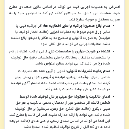
اعتراض به عملیات اجرایی ثبت می تواند بر اساس دلایل متعددی مطرح
شود. شناخت این دلایل، به خواهان کمک می کند تا اعتراض خود را به
صورت مستدل و موجه مطرح کند:
عدم ابلاغ صحیح اجرائیه یا سایر اخطاریه ها:
اگر اجرائیه ثبتی یا
سایر اوراق مهم مربوط به عملیات اجرایی (مانند اخطار توقیف یا
مزایده) به صورت قانونی و صحیح به بدهکار یا ذینفع ابلاغ نشده
باشد، عملیات اجرایی می تواند باطل تلقی شود.
اشتباه در هویت طرفین یا مشخصات مال:
گاهی اوقات اشتباه در نام
یا مشخصات بدهکار، بستانکار یا حتی مشخصات دقیق مال توقیف
شده رخ می دهد که می تواند مبنای اعتراض باشد.
عدم رعایت تشریفات قانونی:
قانون و آیین نامه ها، تشریفات
خاصی را برای توقیف، ارزیابی، مزایده و فروش اموال پیش بینی
کرده اند. عدم رعایت این تشریفات، مانند عدم انتشار آگهی مزایده
در موعد مقرر، می تواند عملیات را باطل کند.
ادعای مالکیت یا هرگونه حق عینی بر مال توقیف شده توسط
شخص ثالث:
اگر شخصی غیر از بدهکار، مدعی مالکیت یا هر حق
عینی دیگری (مانند حق انتفاع، حق رهن، سرقفلی) بر مال توقیف
شده باشد، می تواند با ارائه مدارک مثبته، اعتراض ثالث را مطرح کند.
این ادعا می تواند بر اساس سندی رسمی یا حتی عادی (مانند مبایعه
نامه عادی که قبل از تاریخ توقیف تنظیم شده است) باشد.