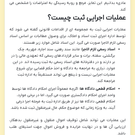
عادی» بدانیم. این تمایز، مرجع و رویه رسیدگی به اعتراضات را مشخص می
کند.
عملیات اجرایی ثبت چیست؟
عملیات اجرایی ثبت به مجموعه ای از اقدامات قانونی گفته می شود که
توسط اداره اجرای ثبت اسناد و املاک، برای وصول مطالبات بر اساس اسناد
رسمی لازم الاجرا صورت می گیرد. این اسناد شامل موارد زیر هستند:
اسناد رسمی لازم الاجرا:
مانند سند رهنی، سند اجاره، مهریه، چک
برگشتی، سفته، برات و سایر قراردادهای رسمی که تعهدی مالی را در
بر دارند و در دفترخانه های اسناد رسمی به ثبت رسیده اند. در این
موارد، نیازی به مراجعه به دادگاه و اخذ حکم قضایی برای شروع
عملیات اجرایی نیست و ذینفع می تواند مستقیماً به اداره ثبت
مراجعه کند.
احکام قطعی دادگاه ها:
اگرچه معمولاً اجرای احکام دادگاه ها توسط
واحد اجرای احکام دادگستری صورت می گیرد، اما در برخی موارد،
احکام قطعی دادگاه ها نیز از طریق اداره ثبت به مرحله اجرا درمی
آیند، به ویژه زمانی که موضوع حکم، مال غیرمنقول ثبت شده باشد.
این عملیات می تواند شامل توقیف اموال منقول و غیرمنقول بدهکار،
ارزیابی آن ها و در نهایت مزایده و فروش اموال جهت استیفای طلب
باشد.