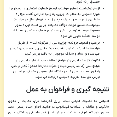
مصدق ارائه شود.
لزوم درخواست دستور موقت و تودیع خسارت احتمالی:
در بسیاری از
موارد اعتراض به عملیات اجرایی، به ویژه اعتراض ثالث، تنها راه
جلوگیری از ورود ضرر جبران ناپذیر (مانند فروش مال در مزایده)
درخواست دستور موقت توقف عملیات اجرایی است. این دستور
معمولاً منوط به تودیع مبلغی به عنوان خسارت احتمالی است که
توسط دادگاه تعیین می شود.
بررسی وضعیت پرونده اجرایی:
قبل از هرگونه اقدام، از طریق
مراجعه به اداره ثبت مربوطه، وضعیت دقیق پرونده اجرایی، مراحل
طی شده و اسناد و مدارک موجود را به دقت بررسی کنید.
تفاوت هزینه دادرسی در مراجع مختلف:
هزینه های دادرسی در
مراجع ثبتی (مانند رئیس ثبت و هیأت نظارت) معمولاً کمتر یا حتی
رایگان است، در حالی که در دادگاه های عمومی حقوقی، بر اساس
ارزش خواسته، هزینه دادرسی دریافت می شود.
نتیجه گیری و فراخوان به عمل
اعتراض به عملیات اجرایی ثبت، ابزاری قدرتمند برای حمایت از حقوق
مالکیت و مقابله با اقدامات غیرقانونی در فرآیند اجرای اسناد رسمی است.
همان طور که شرح داده شد، این فرآیند از نظر ماهیتی و شکلی دارای