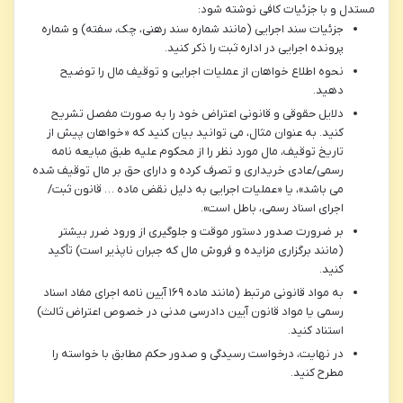
مستدل و با جزئیات کافی نوشته شود:
جزئیات سند اجرایی (مانند شماره سند رهنی، چک، سفته) و شماره
پرونده اجرایی در اداره ثبت را ذکر کنید.
نحوه اطلاع خواهان از عملیات اجرایی و توقیف مال را توضیح
دهید.
دلایل حقوقی و قانونی اعتراض خود را به صورت مفصل تشریح
کنید. به عنوان مثال، می توانید بیان کنید که «خواهان پیش از
تاریخ توقیف، مال مورد نظر را از محکوم علیه طبق مبایعه نامه
رسمی/عادی خریداری و تصرف کرده و دارای حق بر مال توقیف شده
می باشد»، یا «عملیات اجرایی به دلیل نقض ماده … قانون ثبت/
اجرای اسناد رسمی، باطل است».
بر ضرورت صدور دستور موقت و جلوگیری از ورود ضرر بیشتر
(مانند برگزاری مزایده و فروش مال که جبران ناپذیر است) تأکید
کنید.
به مواد قانونی مرتبط (مانند ماده ۱۶۹ آیین نامه اجرای مفاد اسناد
رسمی یا مواد قانون آیین دادرسی مدنی در خصوص اعتراض ثالث)
استناد کنید.
در نهایت، درخواست رسیدگی و صدور حکم مطابق با خواسته را
مطرح کنید.