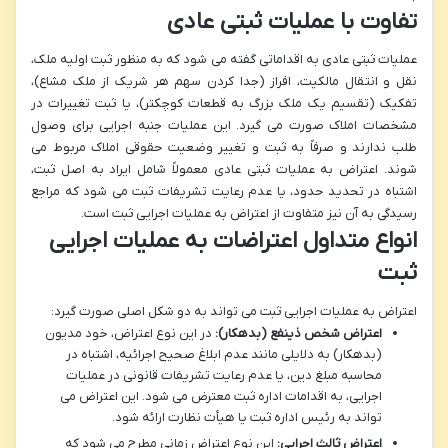
تفاوت با عملیات ثبتی عادی
عملیات ثبتی عادی به اقداماتی گفته می شود که به منظور ثبت اولیه ملک،
نقل و انتقال مالکیت، افراز (جدا کردن سهم هر شریک از ملک مشاع)،
تفکیک (تقسیم یک ملک بزرگ به قطعات کوچکتر)، یا ثبت تغییرات در
مشخصات املاک صورت می گیرد. این عملیات جنبه اجرایی برای وصول
طلب ندارند و صرفاً به ثبت و تغییر وضعیت حقوقی املاک مربوط می
شوند. اعتراض به عملیات ثبتی عادی معمولاً شامل ایراد به اصل ثبت،
اشتباه در تحدید حدود، یا عدم رعایت تشریفات ثبت می شود که مراجع
رسیدگی به آن نیز متفاوت از اعتراض به عملیات اجرایی ثبت است.
انواع متداول اعتراضات به عملیات اجرایی
ثبت
اعتراض به عملیات اجرایی ثبت می تواند به دو شکل اصلی صورت گیرد:
اعتراض شخص ذینفع (بدهکار):
در این نوع اعتراض، خود مدیون
(بدهکار) به دلایلی مانند عدم ابلاغ صحیح اجرائیه، اشتباه در
محاسبه مبلغ دین، یا عدم رعایت تشریفات قانونی در عملیات
اجرایی، به اقدامات اداره ثبت معترض می شود. این اعتراض می
تواند به رئیس اداره ثبت یا هیأت نظارت ارائه شود.
اعتراض ثالث اجرایی:
این نوع اعتراض زمانی مطرح می شود که