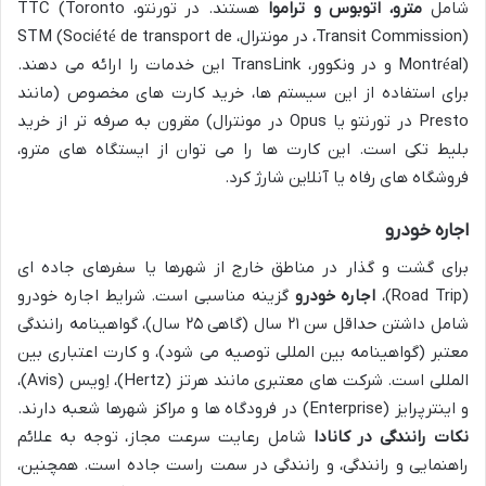
شامل
مترو، اتوبوس و تراموا
هستند. در تورنتو، TTC (Toronto
Transit Commission)، در مونترال، STM (Société de transport de
Montréal) و در ونکوور، TransLink این خدمات را ارائه می دهند.
برای استفاده از این سیستم ها، خرید کارت های مخصوص (مانند
Presto در تورنتو یا Opus در مونترال) مقرون به صرفه تر از خرید
بلیط تکی است. این کارت ها را می توان از ایستگاه های مترو،
فروشگاه های رفاه یا آنلاین شارژ کرد.
اجاره خودرو
برای گشت و گذار در مناطق خارج از شهرها یا سفرهای جاده ای
(Road Trip)،
اجاره خودرو
گزینه مناسبی است. شرایط اجاره خودرو
شامل داشتن حداقل سن ۲۱ سال (گاهی ۲۵ سال)، گواهینامه رانندگی
معتبر (گواهینامه بین المللی توصیه می شود)، و کارت اعتباری بین
المللی است. شرکت های معتبری مانند هرتز (Hertz)، اِویس (Avis)،
و اینترپرایز (Enterprise) در فرودگاه ها و مراکز شهرها شعبه دارند.
نکات رانندگی در کانادا
شامل رعایت سرعت مجاز، توجه به علائم
راهنمایی و رانندگی، و رانندگی در سمت راست جاده است. همچنین،