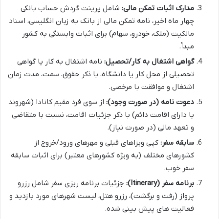
مدارک اثبات تمکن مالی:
شامل پرینت گردش حساب بانکی
چهار ماه اخیر، نامه تمکن مالی از بانک به زبان انگلیسی، اسناد
مالکیت (ملک، خودرو، سهام) برای اثبات وابستگی به کشور
مبدأ.
گواهی اشتغال به کار/تحصیل:
نامه اشتغال به کار یا گواهی
تحصیلی از محل کار یا دانشگاه، با ذکر حقوق، سمت، مدت زمان
اشتغال و موافقت با مرخصی.
دعوت نامه (در صورت وجود):
از سوی فرد مقیم کانادا (شهروند
یا دارای اقامت دائم) با ذکر جزئیات اقامت، نسبت با متقاضی
و تعهد مالی (در صورت نیاز).
سابقه سفر:
کپی ویزاهای قبلی و مهرهای ورود/خروج از
کشورهای مختلف (به ویژه کشورهای معتبر) برای اثبات سابقه
سفر خوب.
برنامه سفر (Itinerary):
جزئیات برنامه ریزی سفر شامل رزرو
پرواز (رفت و برگشت)، رزرو هتل، لیست شهرهای مورد بازدید و
فعالیت های پیش بینی شده.