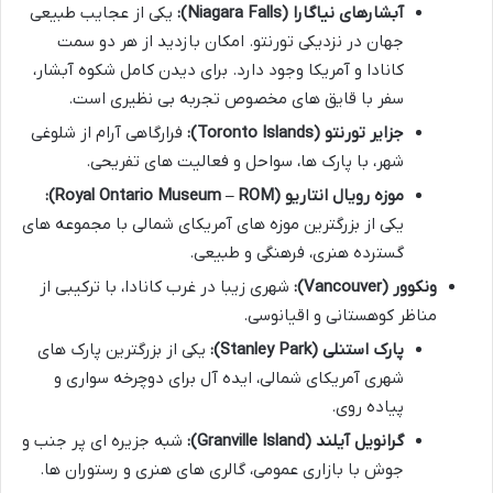
آبشارهای نیاگارا (Niagara Falls):
یکی از عجایب طبیعی
جهان در نزدیکی تورنتو. امکان بازدید از هر دو سمت
کانادا و آمریکا وجود دارد. برای دیدن کامل شکوه آبشار،
سفر با قایق های مخصوص تجربه بی نظیری است.
جزایر تورنتو (Toronto Islands):
فرارگاهی آرام از شلوغی
شهر، با پارک ها، سواحل و فعالیت های تفریحی.
موزه رویال انتاریو (Royal Ontario Museum – ROM):
یکی از بزرگترین موزه های آمریکای شمالی با مجموعه های
گسترده هنری، فرهنگی و طبیعی.
ونکوور (Vancouver):
شهری زیبا در غرب کانادا، با ترکیبی از
مناظر کوهستانی و اقیانوسی.
پارک استنلی (Stanley Park):
یکی از بزرگترین پارک های
شهری آمریکای شمالی، ایده آل برای دوچرخه سواری و
پیاده روی.
گرانویل آیلند (Granville Island):
شبه جزیره ای پر جنب و
جوش با بازاری عمومی، گالری های هنری و رستوران ها.