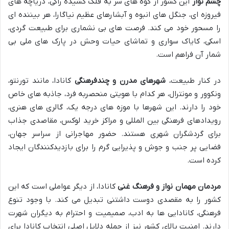
چشم نواز
این کشور از کوه های سر به فلک کشیده راکی، دریاچه های
فیروزه ای، جنگل های انبوه و آبشارهای عظیم نیاگارا، هر بیننده ای
را مسحور خود می کند. فرصت های بی نشماری برای طبیعت گردی،
اسکی، کایاک سواری و تماشای حیات وحش در پارک های ملی بی
شمار آن فراهم است.
در کنار طبیعت،
شهرهای مدرن و چندفرهنگی
کانادا، مانند تورنتو،
ونکوور و مونترال، هر کدام با هویتی منحصربه فرد، جاذبه های خاص
خود را دارند. این شهرها با موزه های درجه یک، گالری های هنری،
رویدادهای فرهنگی بین المللی و مراکز خرید لوکس، مقاصدی جذاب
برای گردشگران شهری هستند. حضور مهاجرانی از سراسر جهان،
فضایی پر جنب و جوش و پذیرایی گرم را برای بازدیدکنندگان ایجاد
کرده است.
مردمان مهمان نواز و فرهنگ غنی
کانادا، از دیگر عواملی است که این
کشور را به مقصدی دوست داشتنی تبدیل می کند. با وجود تنوع
فرهنگی، کانادایی ها به ادب، صمیمیت و احترام به دیگران شهرت
دارند. امنیت بالای کشور نیز از جمله دلایل اصلی انتخاب کانادا برای