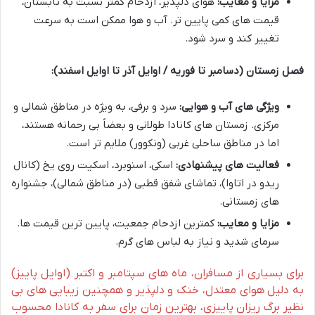
مزایا و معایب:
هوای دلپذیر، ازدحام کمتر نسبت به تابستان،
قیمت های کمی پایین تر. آب و هوا ممکن است به سرعت
تغییر کند و سرد شود.
فصل زمستان (دسامبر تا فوریه / اوایل آذر تا اوایل اسفند):
ویژگی های آب و هوایی:
سرد و برفی، به ویژه در مناطق شمالی و
مرکزی. زمستان های کانادا طولانی و بعضاً بی رحمانه هستند،
اما در مناطق ساحلی غربی (ونکوور) ملایم تر است.
فعالیت های پیشنهادی:
اسکی، اسنوبرد، اسکیت روی یخ (کانال
ریدو در اتاوا)، تماشای شفق قطبی (در مناطق شمالی)، جشنواره
های زمستانی.
مزایا و معایب:
کمترین ازدحام جمعیت، پایین ترین قیمت ها.
سرمای شدید و نیاز به لباس های گرم.
برای بسیاری از مسافران، ماه های سپتامبر و اکتبر (اوایل پاییز)
به دلیل هوای معتدل، خنک و دلپذیر و همچنین زیبایی های بی
نظیر برگ ریزان پاییزی، بهترین زمان برای سفر به کانادا محسوب