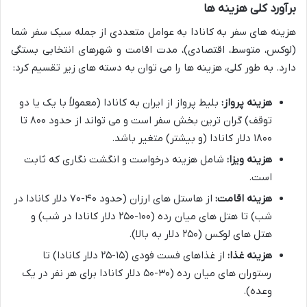
برآورد کلی هزینه ها
هزینه های سفر به کانادا به عوامل متعددی از جمله سبک سفر شما
(لوکس، متوسط، اقتصادی)، مدت اقامت و شهرهای انتخابی بستگی
دارد. به طور کلی، هزینه ها را می توان به دسته های زیر تقسیم کرد:
هزینه پرواز:
بلیط پرواز از ایران به کانادا (معمولاً با یک یا دو
توقف) گران ترین بخش سفر است و می تواند از حدود ۸۰۰ تا
۱۸۰۰ دلار کانادا (و بیشتر) متغیر باشد.
هزینه ویزا:
شامل هزینه درخواست و انگشت نگاری که ثابت
است.
هزینه اقامت:
از هاستل های ارزان (حدود ۴۰-۷۰ دلار کانادا در
شب) تا هتل های میان رده (۱۰۰-۲۵۰ دلار کانادا در شب) و
هتل های لوکس (۲۵۰ دلار به بالا).
هزینه غذا:
از غذاهای فست فودی (۱۵-۲۵ دلار کانادا) تا
رستوران های میان رده (۳۰-۵۰ دلار کانادا برای هر نفر در یک
وعده).