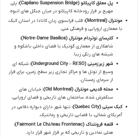
پل معلق کاپیلانو (Capilano Suspension Bridge):
پلی
مهیج بر فراز رودخانه کاپیلانو در میان جنگل های انبوه.
مونترال (Montreal):
قلب فرانسوی زبان کانادا در استان کبک،
با معماری اروپایی و فرهنگی غنی.
کلیسای نوتردام مونترال (Notre-Dame Basilica):
شاهکاری از معماری گوتیک با فضای داخلی باشکوه و
شیشه های رنگی زیبا.
شهر زیرزمینی (Underground City – RÉSO):
شبکه ای
وسیع از تونل ها و مراکز تجاری زیر سطح زمین، برای فرار
از سرمای زمستان.
محله قدیمی مونترال (Old Montreal):
خیابان های
سنگفرش شده، ساختمان های تاریخی و فضای اروپایی.
کبک سیتی (Quebec City):
تنها شهر دارای دیواره دفاعی در
آمریکای شمالی، با فضایی تاریخی و رمانتیک.
قلعه فرونتناک (Fairmont Le Château Frontenac):
هتلی نمادین و تاریخی که بر فراز شهر قرار دارد.