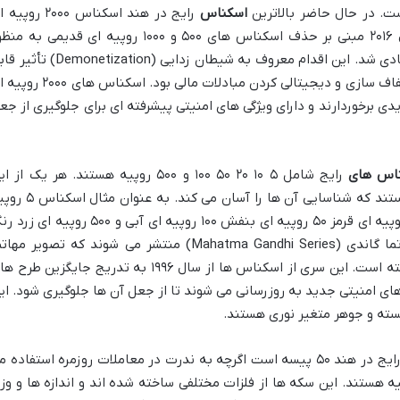
ست. در حال حاضر بالاترین
اسکناس
رایج در هند اسکناس ۲۰۰۰ روپ
است که پس از تصمیم دولت هند در سال ۲۰۱۶ مبنی بر حذف اسکناس های ۵۰۰ و ۱۰۰۰ روپیه ای قدیمی به
مبارزه با پول شویی و فساد وارد چرخه اقتصادی شد. این اقدام معروف به شیطان زدایی (onetization
توجهی بر اقتصاد هند گذاشت و هدف آن شفاف سازی و دیجیتالی کردن مبادلات مالی بود. اسکنا
دی برخوردارند و دارای ویژگی های امنیتی پیشرفته ای برای جلوگیری از جع
اس های
رایج شامل ۵ ۱۰ ۲۰ ۵۰ ۱۰۰ و ۵۰۰ روپیه هستند. هر یک از 
اسکناس ها دارای رنگ و طرح خاص خود هستند که شناسایی آن ها را آسان می کند. ب
ای معمولاً سبز رنگ ۱۰ روپیه ای نارنجی ۲۰ روپیه ای قرمز ۵۰ روپیه ای بنفش ۱۰۰ روپیه ای آبی و ۵۰۰ روپیه 
است. تمامی این اسکناس ها در سری مهاتما گاندی (Mahatma Gandhi Series) منتشر می شوند که تصویر مه
گاندی پدر ملت هند بر روی آن ها نقش بسته است. این سری از اسکناس ها از سال ۱۹۹۶ به تدریج جایگزین ط
های امنیتی جدید به روزرسانی می شوند تا از جعل آن ها جلوگیری شود. ای
سته و جوهر متغیر نوری هستند.
رایج در هند ۵۰ پیسه است اگرچه به ندرت در معاملات روزمره استفاده م
که های رایج تر شامل ۱ ۲ ۵ و ۱۰ روپیه هستند. این سکه ها از فلزات مختلفی ساخته شده اند و اندازه ها و و