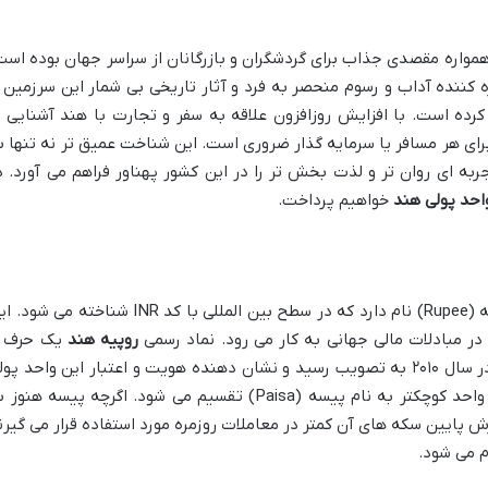
مواره مقصدی جذاب برای گردشگران و بازرگانان از سراسر جهان بوده است
کننده آداب و رسوم منحصر به فرد و آثار تاریخی بی شمار این سرزمین ر
رده است. با افزایش روزافزون علاقه به سفر و تجارت با هند آشنایی ب
رای هر مسافر یا سرمایه گذار ضروری است. این شناخت عمیق تر نه تنها ب
ربه ای روان تر و لذت بخش تر را در این کشور پهناور فراهم می آورد. د
احد پولی هند
خواهیم پرداخت.
همان طور که اشاره شد روپیه (Rupee) نام دارد که در سطح بین المللی با کد INR شناخته می ش
روپیه هند
لاتین با یک خط افقی در بالای آن است که در سال ۲۰۱۰ به تصویب رسید و نشان دهنده هویت و اعتبار این واحد پو
در سطح بین المللی است. هر روپیه به ۱۰۰ واحد کوچکتر به نام پیسه (Paisa) تقسیم می شود. اگرچه پیسه هنو
ش پایین سکه های آن کمتر در معاملات روزمره مورد استفاده قرار می گیرن
م می شود.