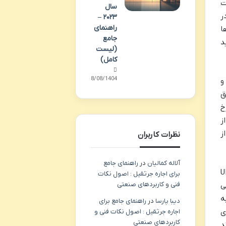
سال
Authorized Mon) نیز در
۲۰۲۳ –
راهنمای
ا
جامع
د
(لیست
کامل)
28/08/1404
و
 مناطق
خ
ز
ز
نظرات کاربران
آلاله کمالیان
در
راهنمای جامع
UPI (U
برای اجاره جرثقیل : اصول نکات
فنی و کاربردهای صنعتی
ی
ه
دیبا پارسا
در
راهنمای جامع برای
ی
اجاره جرثقیل : اصول نکات فنی و
کاربردهای صنعتی
تواند