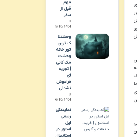
مهم
یه ای
قبل از
 منظور
سفر
Dem) تأثیر قابل
05/10/1404
س های ۲۰۰۰ روپیه ای
ل
وحشتنا
ک ترین
تور خانه
وحشت
این
مک کانی
ه عنوان مثال اسکناس ۵ روپیه
| تجربه
ای
ای زرد رنگ
فراموش
اتما
نشدنی
رح های
ن
06/10/1404
نمایندگی
رسمی
اپل
ی
استور در
زن
استانبول