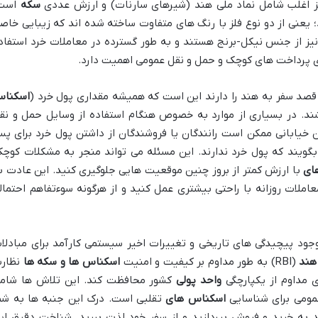
یز اغلب شامل نماد ملی هند (شیرهای سارنات) و ارزش عددی
سکه
است
 هستند؛ یعنی از دو نوع فلز با رنگ های متفاوت ساخته شده اند که زیبایی خاص
خشد. سکه های ۵ روپیه ای نیز از جنس نیکل-برنج هستند و به طور گسترده در معاملات خرد استفا
ی پرداخت های کوچک و حمل و نقل عمومی اهمیت دارد.
 قصد سفر به هند را دارند این است که همیشه مقداری پول خرد (
اسکنا
ته باشند. در بسیاری از موارد به خصوص هنگام استفاده از وسایل حمل و نق
ن خیابانی ممکن است رانندگان یا فروشندگان از داشتن پول خرد برای پ
 بگویند که پول خرد ندارند. این مسئله می تواند منجر به مشکلات کوچک
ای
با ارزش کمتر از بروز چنین موقعیت هایی جلوگیری کنید. این عادت ب
ملات روزانه با راحتی بیشتری عمل کنید و از هرگونه سوءتفاهم احتمال
جود پیچیدگی های تاریخی و تغییرات اخیر سیستمی کارآمد برای مبادلا
هند
(RBI) به طور مداوم بر کیفیت و امنیت
اسکناس ها و سکه ها
نظار
ی مداوم از یکپارچگی
واحد پولی
کشور محافظت کند. این تلاش ها شام
مومی برای شناسایی
اسکناس های
تقلبی است. درک این جنبه ها به شم
 به خرید و فروش بپردازید و از سفر خود لذت ببرید. شناخت دقیق ای