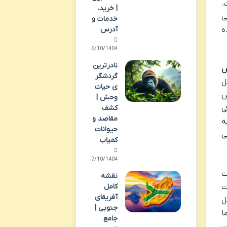
.
| خرید،
ی
خدمات و
آدرس
ده
06/10/1404
نادرترین
س
گردشگر
ل
ی حیات
س
وحش |
کشف
ی
مقاصد و
ه
حیوانات
ی
کمیاب
07/10/1404
ت
نقشه
کامل
ت
آفریقای
ل
جنوبی |
ا
جامع
ن