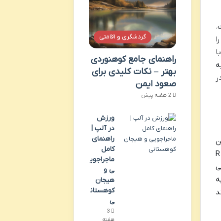
.
گردشگری و اقامتی
ا
ا
راهنمای جامع کوهنوردی
ه
بهتر – نکات کلیدی برای
ر
صعود ایمن
2 هفته پیش
ورزش
در آلپ |
راهنمای
ود. این
کامل
یک حرف R
ماجراجوی
لی
ی و
ز به
هیجان
کوهستان
د
ی
3
هفته