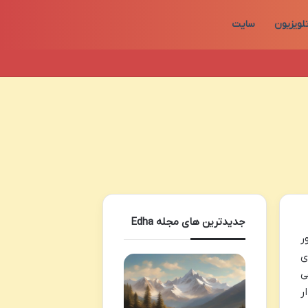
لویزیون
سایت
جدیدترین های مجله Edha
شور
ی
ی
ر