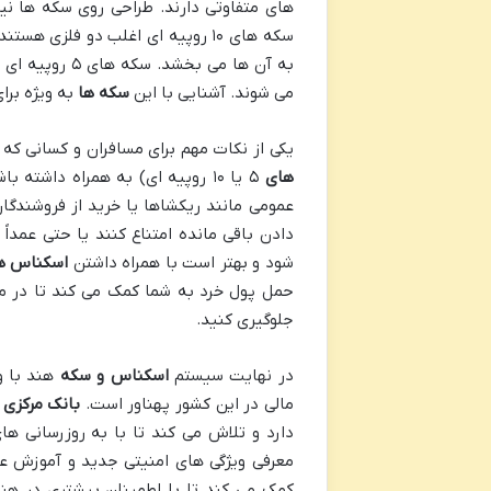
های متفاوتی دارند. طراحی روی سکه ها ن
سکه های ۱۰ روپیه ای اغلب دو فلزی
به آن ها می ب
می شوند. آشنایی با این
سکه ها
به ویژه برا
یکی از نکات مهم برای مسافران و کسانی که
های
۵ یا ۱۰ روپیه ای) به همراه داش
عمومی مانند ریکشاها یا خرید از فروشندگا
دادن باقی مانده امتناع کنند یا حتی عمداً
شود و بهتر است با همراه داشتن
اسکناس ه
حمل پول خرد به شما کمک می کند تا در معا
جلوگیری کنید.
در نهایت سیستم
اسکناس و سکه
هند با و
مالی در این کشور پهناور است.
بانک مرکزی 
دارد و تلاش می کند تا با به روزرسانی ها
معرفی ویژگی های امنیتی جدید و آموزش ع
کمک می کند تا با اطمینان بیشتری در هند