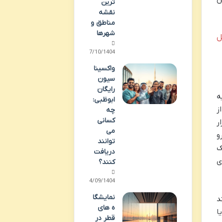
ترین
نقشه
مناطق و
شهرها
ل
07/10/1404
واکسینا
سیون
رایگان
ه
ابوظبی:
ز
چه
کسانی
ر
می
به یورو
توانند
ئه یک
دریافت
ی
کنند؟
04/09/1404
نمایشگا
د
ه های
ا
قطر در