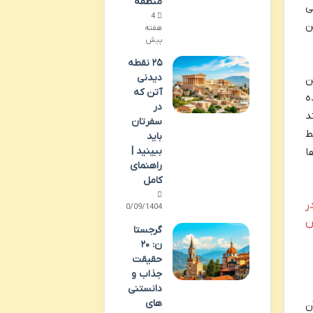
منطقه
ی
4
ن
هفته
پیش
۲۵ نقطه
دیدنی
این
آتن که
ه
در
د
سفرتان
ط
باید
ببینید |
ا
راهنمای
کامل
ر
30/09/1404
ش
گرجستا
ن: ۲۰
حقیقت
جذاب و
دانستنی
های
ن