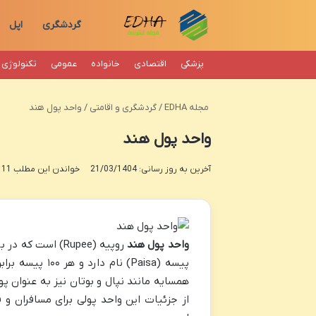
گردشگری
اپل
پزشکی
اقتصادی
خانواده
عمومی
تکنولوژی
مجله EDHA
/
گردشگری و اقامتی
/
واحد پول هند
واحد پول هند
آخرین به روز رسانی: 21/03/1404
خواندن این مطلب 11 دقیقه زمان میبرد
واحد پول هند
پیسه (Paisa) نام دارد و هر ۱۰۰ پیسه برابر با یک روپیه است. این ارز نه تنها در خود
همسایه مانند نپال و بوتان نیز به عنوان پ
از جزئیات این واحد پولی برای مسافران و ف