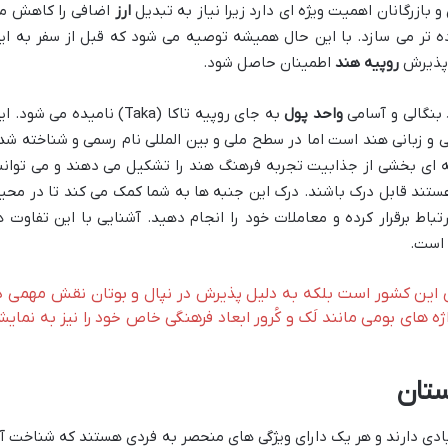
 بازرگانان اهمیت ویژه ای دارد زیرا نیاز به تبدیل
ارز
اضافی را کاهش م
ده تر می سازد. با این حال همیشه توصیه می شود که قبل از سفر به ای
ه پذیرش
روپیه هند
اطمینان حاصل شود.
 بنگالی و آسامی
واحد پول
به جای روپیه تاکا (Taka) نامیده می شود. 
 و زبانی هند است اما در سطح ملی و بین المللی نام رسمی و شناخته شد
 ای بخشی از جذابیت تجربه فرهنگ هند را تشکیل می دهند و می توانن
هستند قابل درک باشند. درک این جنبه ها به شما کمک می کند تا در محی
اط برقرار کرده و معاملات خود را انجام دهید. آشنایی با این تفاوت ه
 است.
این کشور است بلکه به دلیل پذیرش در نپال و بوتان نقش مهمی د
ه های بومی مانند لَک و کُرور ابعاد فرهنگی خاص خود را نیز به نمای
تان
ادی دارند و هر یک دارای ویژگی های منحصر به فردی هستند که شناخت آ