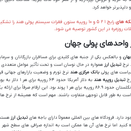
 دلپذیرتر خواهد کرد.
ه های
رایج ۱ ۲ ۵ و ۱۰ روپیه ستون فقرات سیستم پولی هند را تشکی
لات روزمره در این کشور توصیه می شود.
 واحدهای پولی جهان
هان
و بالعکس یکی از جنبه های کلیدی برای مسافران بازرگانان و سرمای
 نرخ
تبدیل ارز
همواره در حال نوسان است و تحت تأثیر عوامل متعددی ا
سیاست های پولی
بانک مرکزی هند
نرخ تورم و وضعیت بازارهای جهانی قرا
تبدیل روپیه هند
به دلار آمریکا حدود ۶۴ روپیه برای هر ۱ دلار 
حدود ۷۶.۴ روپیه برای هر ۱ یورو و به پوند انگلستان حدود ۸۶.۹ روپیه برای هر ۱ پوند بود. این ارقام صرفاً برای ارا
است به طور قابل توجهی متفاوت باشند. مهم است که همیشه از نرخ ها
دارد. فرودگاه های بین المللی معمولاً دارای باجه های
تبدیل ارز
هستن
ده کنید اما نرخ های آن ها ممکن است به اندازه صرافی های سطح شهر ی