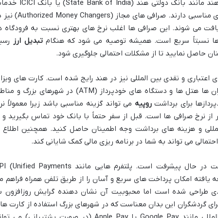
 (State Bank of India) یا بانک ICICI خدمات
را ارائه می دهند و معمولاً نرخ های مناسبی دارند. صرافی های مجاز (ey Changers
افت می شوند. این صرافی ها اغلب نرخ های بهتری نسبت به فرودگاه ه
ا نسبتاً سریع است. همیشه توصیه می شود که هنگام
تبدیل ارز
رسی
نان حاصل نمایید تا از مشکلات احتمالی جلوگیری شود.
 اعتباری و نقدی بین المللی نیز در هند رایج شده است. کارت های ویزا 
مسترکارت در بسیاری از فروشگاه ها رستوران ها هتل ها و دستگاه های خودپرداز (ATM) در شهرهای بزرگ و
پردازها برای برداشت
روپیه
می تواند گزینه مناسبی باشد زیرا معمولاً نر
 از نرخ صرافی ها است. قبل از سفر حتماً با بانک خود تماس بگیرید و ا
لمللی و هزینه های برداشت وجه اطمینان حاصل کنید. همچنین اطلاع ا
تمالی می تواند به شما در برنامه ریزی مالی کمک شایانی کند.
سیستم پرداخت دیجیتال در هند به سرعت در حال پیشرفت است. پلتفرم هایی مانند nified Payments
 یافته امکان پرداخت های سریع و آسان را از طریق تلفن همراه فراهم م
هروندان هندی طراحی شده است اما محبوبیت آن نشان دهنده گرایش روزافزون ب
ای گردشگران این بدان معناست که در شهرهای بزرگ استفاده از کارت ها
اعتباری یا حتی برنامه های پرداخت بین المللی مانند Google Pay یا Apple Pay (در صورت پشتیبانی) می 