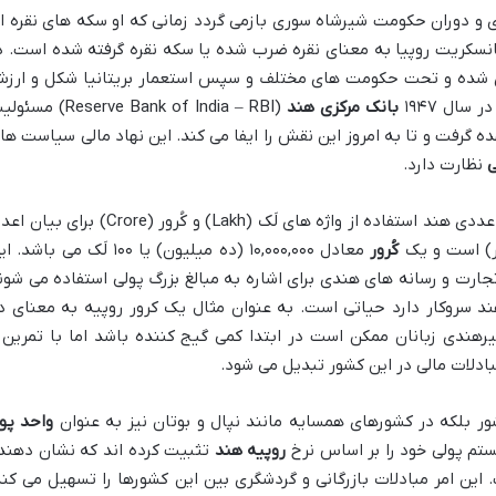
 و دوران حکومت شیرشاه سوری بازمی گردد زمانی که او سکه های نقره ا
 سانسکریت روپیا به معنای نقره ضرب شده یا سکه نقره گرفته شده است. د
 شده و تحت حکومت های مختلف و سپس استعمار بریتانیا شکل و ارز
سال ۱۹۴۷
بانک مرکزی هند
(Reserve Bank of India – RBI) مس
ه گرفت و تا به امروز این نقش را ایفا می کند. این نهاد مالی سیاست ها
ی
نظارت دارد.
یکی از ویژگی های منحصر به فرد در سیستم عددی هند استفاده از واژه های لَک (Lakh) و کُرور (Crore) برای
کُرور
معادل ۱۰,۰۰۰,۰۰۰ (ده میلیون) یا ۱۰۰ لَک می باشد.
تجارت و رسانه های هندی برای اشاره به مبالغ بزرگ پولی استفاده می شون
ند سروکار دارد حیاتی است. به عنوان مثال یک کرور روپیه به معنای د
یرهندی زبانان ممکن است در ابتدا کمی گیج کننده باشد اما با تمرین 
دلات مالی در این کشور تبدیل می شود.
ور بلکه در کشورهای همسایه مانند نپال و بوتان نیز به عنوان
واحد پو
تم پولی خود را بر اساس نرخ
روپیه هند
تثبیت کرده اند که نشان دهند
این امر مبادلات بازرگانی و گردشگری بین این کشورها را تسهیل می کند