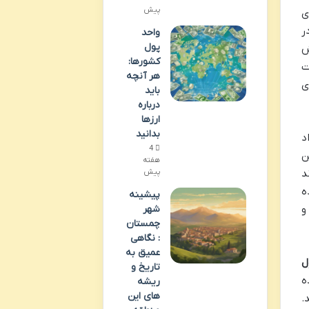
پیش
ی
ر
واحد
پول
ش
کشورها:
ئولیت
هر آنچه
ی
باید
درباره
ارزها
بدانید
 بیان اعداد
4
 این
هفته
د
پیش
ه
پیشینه
و
شهر
چمستان
: نگاهی
عمیق به
ل
تاریخ و
ه
ریشه
های این
.