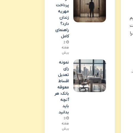
پرداخت
مهریه
زندان
م
دارد؟
ت
راهنمای
ا
کامل
2
هفته
پیش
نمونه
رای
.
تعدیل
اقساط
معوقه
بانک: هر
آنچه
باید
بدانید
3
هفته
پیش