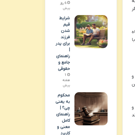
ه
6 روز
ر
پیش
شرایط
قیم
شدن
ه
فرزند
ا
برای پدر
|
راهنمای
جامع و
حقوقی
1
و
هفته
ن
پیش
محکوم
به یعنی
و
چی؟ |
راهنمای
د
کامل
معنی و
کاربرد