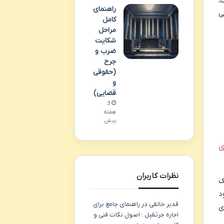
،
راهنمای
ی
کامل
مراحل
شکایت
ضرب و
جرح
(حقوقی
و
قضایی)
3
هفته
پیش
ی
نظرات کاربران
ک
د
قدیر خالقی
در
راهنمای جامع برای
ی
اجاره جرثقیل : اصول نکات فنی و