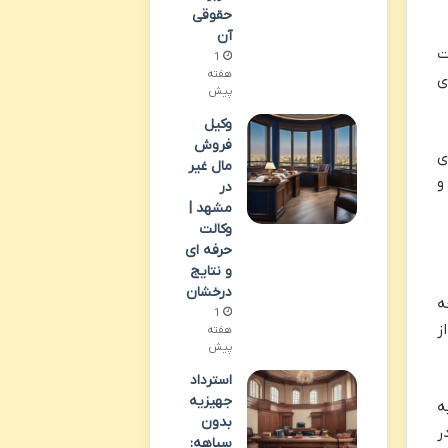
حقوقی
آن
ت
1
هفته
ی
پیش
وکیل
فروش
ی
مال غیر
و
در
مشهد |
وکالت
حرفه ای
و نتایج
درخشان
ه
1
ز
هفته
پیش
استرداد
جهیزیه
ه
بدون
ر
سیاهه: