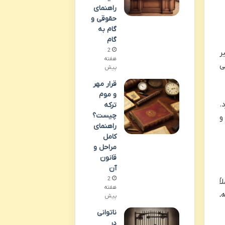
راهنمای
حقوقی و
گام به
گام
2
ر
هفته
ی
پیش
قرار مهر
و موم
.
ترکه
چیست؟
و
راهنمای
کامل
مراحل و
قانون
آن
2
ً
هفته
،
پیش
ناتوانی
در