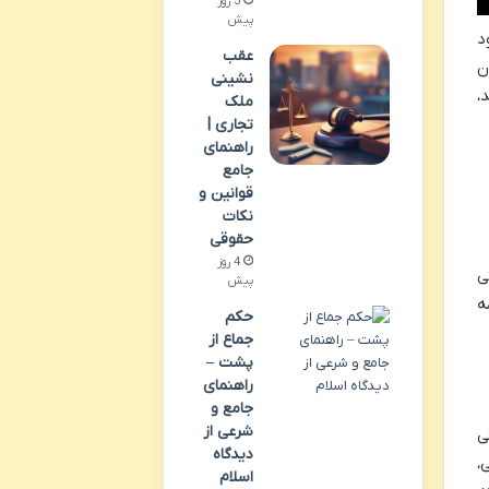
3 روز
پیش
د
عقب
ن
نشینی
،
ملک
تجاری |
راهنمای
جامع
قوانین و
نکات
حقوقی
4 روز
ی
پیش
ه
حکم
جماع از
پشت –
راهنمای
جامع و
شرعی از
ی
دیدگاه
،
اسلام