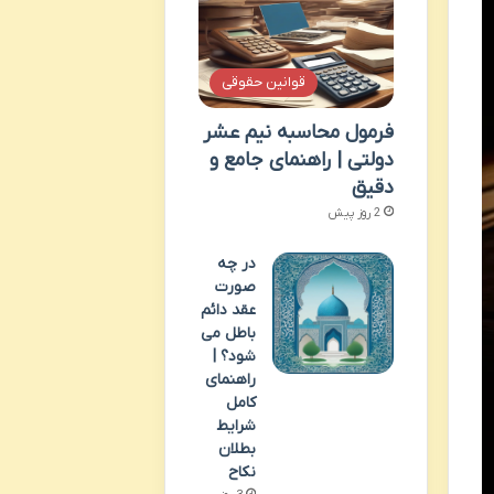
قوانین حقوقی
فرمول محاسبه نیم عشر
دولتی | راهنمای جامع و
دقیق
2 روز پیش
در چه
صورت
عقد دائم
باطل می
شود؟ |
راهنمای
کامل
شرایط
بطلان
نکاح