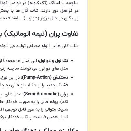
ساچمه یا اسلاگ (تک گلوله) در فواصل کوتا
در فواصل دور دارند، شات گان ها با پخ
پرندگان در حال پرواز (هوازنی) یا اهداف مت
تفاوت پران (نیمه اتوماتیک) ب
شات گان ها در انواع مختلفی تولید می شوند ک
تک لول و دو لول:
این مدل ها معمولاً ا
مدل های دو لول می توانند ساچمه زنی بغل (side-by-side) یا سوار (-under
دستکش (Pump-Action):
فشنگ جدید را از خشاب لوله ای به جان
پران (Semi-Automatic):
مدل های نیمه
لگد)، پوکه خالی را به صورت خودکار خ
شلیک متوالی را به طور قابل توجهی اف
نیز از همین قابلیت پرتاب خودکار پو