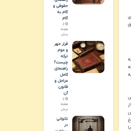
حقوقی و
گام به
ی
گام
ق
2
هفته
پیش
قرار مهر
و موم
ترکه
سته
چیست؟
ه
راهنمای
را به
کامل
مراحل و
قانون
آن
ن
2
با استفاده از
هفته
پیش
ن
ناتوانی
بوغ
در
A5 به دلیل قابلیت اطمینان، دوام و ظاهر متمایزش (معروف به Humpback یا