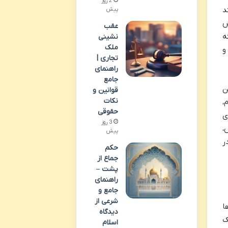
2 روز
د
پیش
ش
عقب
ه
نشینی
ملک
و
تجاری |
راهنمای
جامع
ن
قوانین و
نکات
،
حقوقی
ی
3 روز
،
پیش
ر
حکم
جماع از
پشت –
راهنمای
جامع و
شرعی از
ا
دیدگاه
ک
اسلام