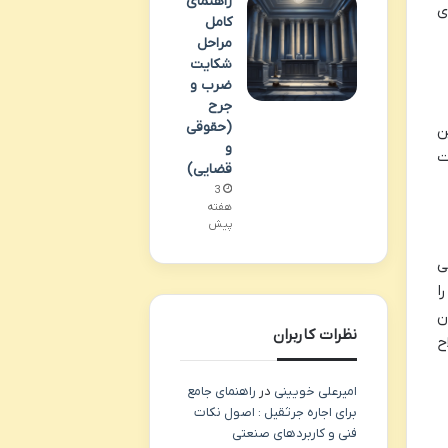
راهنمای
ی
کامل
مراحل
شکایت
ضرب و
جرح
(حقوقی
کند. این
و
ت
قضایی)
3
هفته
پیش
نی
ا
ت در میان
نظرات کاربران
ح
امیرعلی خویینی
در
راهنمای جامع
برای اجاره جرثقیل : اصول نکات
فنی و کاربردهای صنعتی