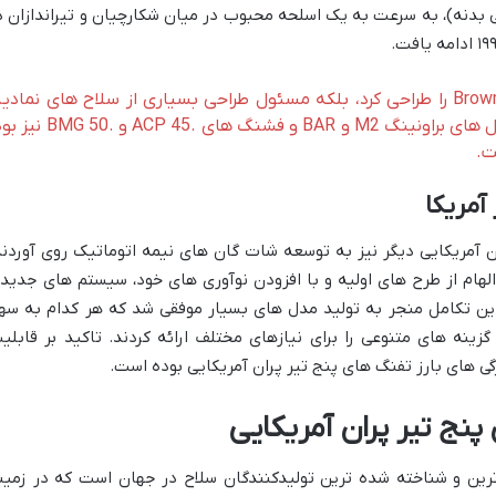
بدنه)، به سرعت به یک اسلحه محبوب در میان شکارچیان و تیراندازان د
جان براونینگ نه تنها تفنگ Browning Auto-5 را طراحی کرد، بلکه مسئول طراحی بسیاری از سلاح های نماد
دیگر از جمله تپانچه کلت M1911، مسلسل های براونینگ M2 و BAR و فشنگ های .45 ACP
ت.
آمریکا
 تولیدکنندگان آمریکایی دیگر نیز به توسعه شات گان های نیمه اتوماتیک روی آوردند
لهام از طرح های اولیه و با افزودن نوآوری های خود، سیستم های جدید
 این تکامل منجر به تولید مدل های بسیار موفقی شد که هر کدام به سه
گزینه های متنوعی را برای نیازهای مختلف ارائه کردند. تاکید بر قابلی
ژگی های بارز تفنگ های پنج تیر پران آمریکایی بوده است.
پنج تیر پران آمریکایی
رترین و شناخته شده ترین تولیدکنندگان سلاح در جهان است که در زمین