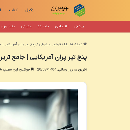
وکیل
کتاب
ا
پزشکی
اقتصادی
خانواده
عمومی
تکنولوژی
مجله EDHA
/
قوانین حقوقی
/
پنج تیر پران آمریکایی |
پنج تیر پران آمریکایی | جامع تری
آخرین به روز رسانی: 20/08/1404
خواندن این مطلب 16 دقیقه زمان میبرد