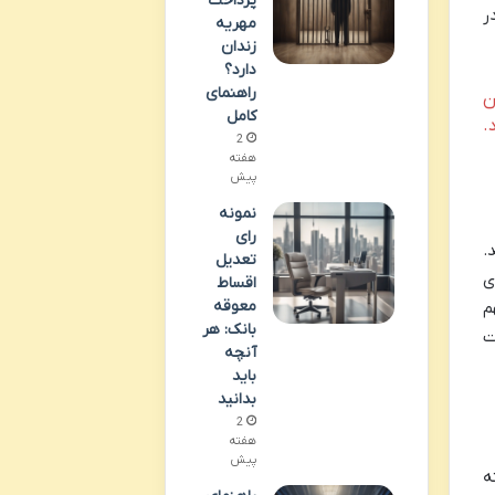
پرداخت
ر
مهریه
زندان
دارد؟
راهنمای
ین
کامل
 و .50 BMG نیز بود.
2
هفته
پیش
نمونه
رای
.
تعدیل
ی
اقساط
معوقه
م
بانک: هر
ت
آنچه
باید
بدانید
2
هفته
پیش
ه