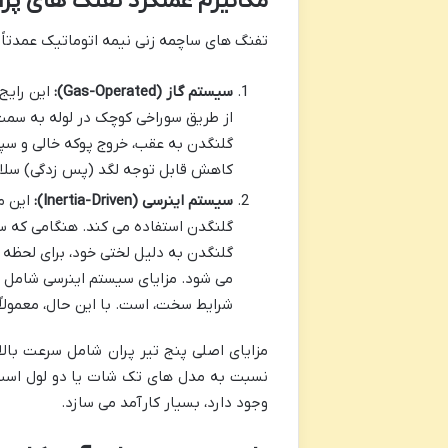
مکانیزم عملکرد تفنگ های پرا
تفنگ های ساچمه زنی نیمه اتوماتیک عمدتاً ا
سیستم گاز (Gas-Operated):
این رایج
از طریق سوراخی کوچک در لوله به سمت
گلنگدن به عقب، خروج پوکه خالی و سپ
کاهش قابل توجه لگد (پس زدگی) سلاح ا
سیستم اینرسی (Inertia-Driven):
این م
گلنگدن استفاده می کند. هنگامی که 
گلنگدن به دلیل لختی خود، برای لحظه ا
می شود. مزایای سیستم اینرسی شامل سا
شرایط سخت، است. با این حال، معمولا
مزایای اصلی پنج تیر پران شامل سرعت بالا
نسبت به مدل های تک شات یا دو لول است 
وجود دارد، بسیار کارآمد می سازد.