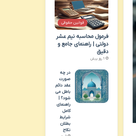
قوانین حقوقی
فرمول محاسبه نیم عشر
دولتی | راهنمای جامع و
دقیق
1 روز پیش
در چه
صورت
عقد دائم
باطل می
شود؟ |
راهنمای
کامل
شرایط
بطلان
نکاح