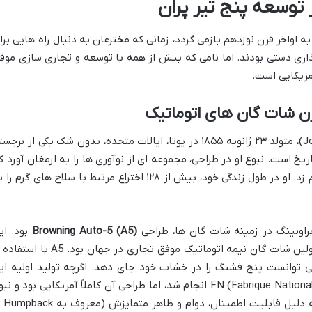
 توسعه پنج تیر پران
اواخر قرن نوزدهم بازمی گردد، زمانی که مخترعان به دنبال راه هایی برا
ری دستی بودند. اما نامی که بیش از همه با توسعه و تجاری سازی موف
مریکایی است.
رن شات گان های اتوماتیک
(John Moses Browning)، متولد ۲۳ ژانویه ۱۸۵۵ در یوتا، ایالات متحده، بدون شک یکی از برج
ریخ است. نبوغ او در طراحی، مجموعه ای از نوآوری ها را به ارمغان آورد ک
شکل گیری بسیاری از سلاح های مدرن را رقم زد. او در طول زندگی خود، بیش از ۱۲۸ اختراع مرتبط با سلاح های گرم 
 براونینگ در زمینه شات گان ها، طراحی
Browning Auto-5 (A5)
بود. ای
تفنگ، که در سال ۱۹۰۲ به بازار معرفی شد، اولین شات گان نیمه اتوماتیک موفق تجاری در جهان بود. A5 
l) عمل می کرد و می توانست پنج فشنگ را در خشاب خود جای دهد. اگرچه تولید اولیه ای
تفنگ در بلژیک توسط شرکت FN (Fabrique Nationale de Herstal) انجام شد، اما طراحی آن کاملاً آمریکایی بود و ن
جان براونینگ در پس آن قرار داشت. 