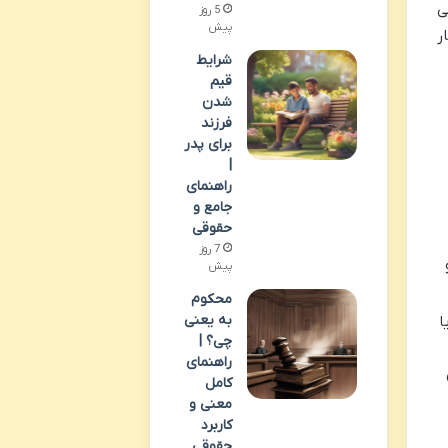
ی
5 روز
پیش
ر
شرایط
قیم
شدن
فرزند
برای پدر
|
راهنمای
جامع و
حقوقی
7 روز
 و
پیش
محکوم
به یعنی
ا
چی؟ |
راهنمای
کامل
معنی و
کاربرد
حقوقی