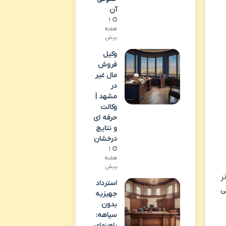
آن
1
هفته
پیش
وکیل
فروش
مال غیر
در
مشهد |
وکالت
حرفه ای
و نتایج
درخشان
1
هفته
پیش
ر
استرداد
ی
جهیزیه
بدون
سیاهه:
راهنمای