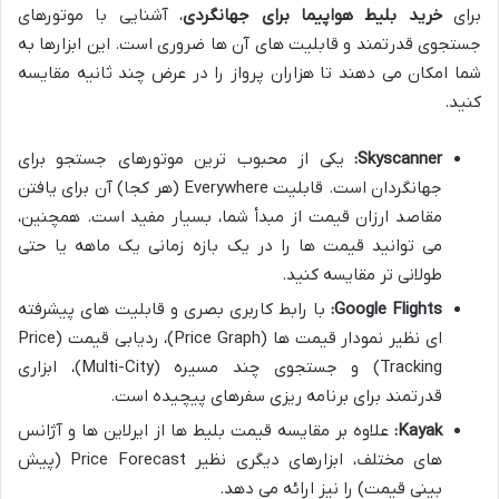
برای
خرید بلیط هواپیما برای جهانگردی
، آشنایی با موتورهای
جستجوی قدرتمند و قابلیت های آن ها ضروری است. این ابزارها به
شما امکان می دهند تا هزاران پرواز را در عرض چند ثانیه مقایسه
کنید.
Skyscanner:
یکی از محبوب ترین موتورهای جستجو برای
جهانگردان است. قابلیت Everywhere (هر کجا) آن برای یافتن
مقاصد ارزان قیمت از مبدأ شما، بسیار مفید است. همچنین،
می توانید قیمت ها را در یک بازه زمانی یک ماهه یا حتی
طولانی تر مقایسه کنید.
Google Flights:
با رابط کاربری بصری و قابلیت های پیشرفته
ای نظیر نمودار قیمت ها (Price Graph)، ردیابی قیمت (Price
Tracking) و جستجوی چند مسیره (Multi-City)، ابزاری
قدرتمند برای برنامه ریزی سفرهای پیچیده است.
Kayak:
علاوه بر مقایسه قیمت بلیط ها از ایرلاین ها و آژانس
های مختلف، ابزارهای دیگری نظیر Price Forecast (پیش
بینی قیمت) را نیز ارائه می دهد.