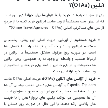
آنلاین (OTAs)؟
یکی از سؤالات رایج در
خرید بلیط هواپیما برای جهانگردی
این است
که آیا بهتر است مستقیماً از وب سایت ایرلاین خرید کنیم یا از طریق
آژانس های مسافرتی آنلاین (Online Travel Agencies – OTAs)؟
خرید مستقیم از ایرلاین:
مزیت اصلی این روش، پشتیبانی
مستقیم ایرلاین و مدیریت آسان تر تغییرات یا کنسلی ها
است. در صورت بروز هرگونه مشکل، مستقیماً با ایرلاین در
ارتباط هستید و واسطه ای وجود ندارد. همچنین، برخی ایرلاین
ها تخفیفات یا مزایای خاصی را فقط برای خریدهای مستقیم از
وب سایت خود ارائه می دهند.
خرید از آژانس های آنلاین (OTAs):
مزیت اصلی OTAs مانند
Expedia، Trip.com یا آژانس های داخلی معتبر، توانایی آن ها
در مقایسه قیمت ها از چندین ایرلاین به صورت همزمان است.
آن ها همچنین می توانند پکیج های پرواز+هتل را با قیمت
های رقابتی ارائه دهند. با این حال، در صورت بروز مشکل یا