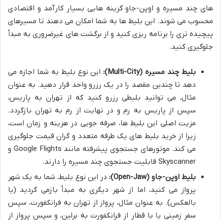
های چند مسیره و اوپن-جاو گزینه هایی بسیار کارآمد و اقتصادی
محسوب می شوند. این بلیط ها به شما امکان می دهند تا مسیرهای
پیچیده تری را برنامه ریزی کنید و از برگشت های غیرضروری به مبدأ
جلوگیری کنید.
بلیط چند مسیره (Multi-City):
این نوع بلیط به شما اجازه می
دهد تا چندین مقصد را در یک رزرو واحد قرار دهید. به عنوان
مثال، می توانید بلیطی رزرو کنید که از تهران به پاریس،
سپس از پاریس به رم و در نهایت از رم به تهران بازگردد.
مزیت اصلی این بلیط ها، صرفه جویی در هزینه و زمان است،
زیرا از خرید بلیط های یک طرفه متعدد و گران قیمت جلوگیری
می کند. موتورهای جستجوی پیشرفته مانند Google Flights و
Skyscanner قابلیت جستجوی چند مسیره را دارند.
بلیط اوپن-جاو (Open-Jaw):
در این نوع بلیط، شما به یک شهر
پرواز می کنید، اما از شهر دیگری به مبدأ بازمی گردید (یا
بالعکس). به عنوان مثال، پرواز از تهران به فرانکفورت، سپس
سفر زمینی یا با قطار از فرانکفورت به برلین، و سپس پرواز از