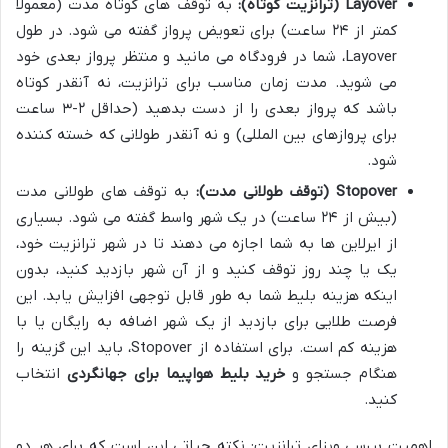
Layover (ترانزیت کوتاه):
به توقف های کوتاه مدت (معمولاً
کمتر از ۲۴ ساعت) برای تعویض پرواز گفته می شود. در طول
Layover، شما در فرودگاه می مانید و منتظر پرواز بعدی خود
می شوید. مدت زمان مناسب برای ترانزیت، نه آنقدر کوتاه
باشد که پرواز بعدی را از دست بدهید (حداقل ۲-۳ ساعت
برای پروازهای بین المللی) و نه آنقدر طولانی که خسته کننده
شود.
Stopover (توقف طولانی مدت):
به توقف های طولانی مدت
(بیش از ۲۴ ساعت) در یک شهر واسط گفته می شود. بسیاری
از ایرلاین ها به شما اجازه می دهند تا در شهر ترانزیت خود،
یک یا چند روز توقف کنید و از آن شهر بازدید کنید، بدون
اینکه هزینه بلیط شما به طور قابل توجهی افزایش یابد. این
فرصت طلایی برای بازدید از یک شهر اضافه به رایگان یا با
هزینه کم است. برای استفاده از Stopover، باید این گزینه را
هنگام جستجو و
خرید بلیط هواپیما برای جهانگردی
انتخاب
کنید.
اهمیت بررسی ویزای ترانزیت: نکته حیاتی این است که برای هر دو