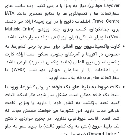
Layover طولانی)، نیاز به ویزا را بررسی کنید. وب سایت های
سفارتخانه ها و کنسولگری ها یا منابع معتبری مانند IATA
Travel Centre، اطلاعات دقیق را در این زمینه ارائه می دهند.
برای جهانگردان، کسب ویزای چند ورودی (Multiple-Entry
Visa) یا ویزای شینگن (برای اروپا) می تواند بسیار مفید باشد.
کارت واکسیناسیون بین المللی:
برای سفر به برخی کشورها، به
خصوص در آفریقا و آمریکای جنوبی، ممکن است ارائه کارت
واکسیناسیون بین المللی (مانند واکسن تب زرد) الزامی باشد.
این اطلاعات را از سازمان جهانی بهداشت (WHO) یا
سفارتخانه های مربوطه به دست آورید.
نکات مربوط به بلیط های یک طرفه:
در برخی کشورها، ورود با
بلیط یک طرفه ممکن است مشکل ساز شود، مگر اینکه اثبات
کنید قصد بازگشت به کشور خود را دارید یا ویزای اقامت
طولانی مدت دارید. این کشورها می خواهند مطمئن شوند که
شما قصد اقامت غیرقانونی ندارید. در چنین مواردی، داشتن
یک بلیط خروج (حتی به یک کشور ثالث) یا بلیط سفر به جلو
(Onward Ticket) ضروری است.