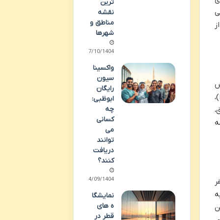
ترین
ی
نقشه
مناطق و
ز
شهرها
07/10/1404
واکسینا
سیون
ش
رایگان
،
ابوظبی:
چه
،
کسانی
ه
می
توانند
دریافت
کنند؟
04/09/1404
ر
ه
نمایشگا
ه های
ن
قطر در