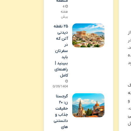
منطقه
4
هفته
پیش
۲۵ نقطه
ز
دیدنی
آتن که
ر
در
،
سفرتان
ه
باید
ود
ببینید |
راهنمای
کامل
گ
30/09/1404
ه
گرجستا
و
ن: ۲۰
.
حقیقت
جذاب و
ی
دانستنی
ل
های