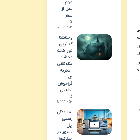
مهم
قبل از
سفر
05/10/1404
ی
م
وحشتنا
ک ترین
ش
تور خانه
ک
وحشت
ن
مک کانی
ه
| تجربه
ای
فراموش
نشدنی
06/10/1404
.
نمایندگی
رسمی
اپل
استور در
استانبول