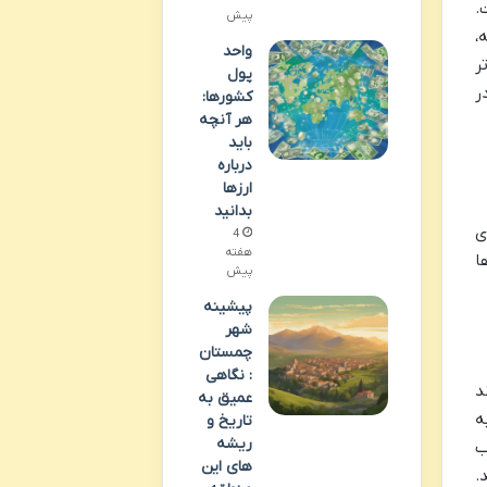
.
پیش
،
واحد
ر
پول
ر
کشورها:
هر آنچه
باید
درباره
ارزها
بدانید
ی
4
هفته
ا
پیش
پیشینه
شهر
چمستان
: نگاهی
د
عمیق به
ه
تاریخ و
ریشه
ب
های این
.