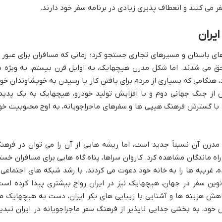
می کنند و انعطاف پذیری زیادی در برنامه سفر خود دارند.
یران
ی باستان و مسیرهای تجاری جستجو کرد؛ زمانی که مسافران برای عبور ا
لحق می شدند. اما شکل مدرن هیچهایک، به اوایل قرن بیستم، به ویژه د
د، هنگامی که بسیاری از مردم برای یافتن کار یا رسیدن به خویشاوندان خود
س از جنگ جهانی دوم و با افزایش تولید خودرو، هیچهایک به یک پدید
ل شد و در دهه ۶۰ و ۷۰ میلادی، با گسترش فرهنگ هیپی ها و سفرهای ماجراجویانه، به اوج محبوبیت خ
درن آن نسبتاً جدید است، اما ریشه هایی از آن را می توان در فرهن
اه ماندگان مشاهده کرد. کاروان سراها، پناه گاه هایی برای مسافران خست
، غریبه ها را به خانه خود دعوت می کردند. با رشد شبکه های اجتماعی 
نوین سفر در جهان، هیچهایک نیز در ایران رواج بیشتری پیدا کرده است
کاهش هزینه ها و آشنایی با زیبایی های بکر ایران، دست به هیچهایک م
خود، به بخشی جدایی ناپذیر از فرهنگ سفر ماجراجویانه در ایران تبدی