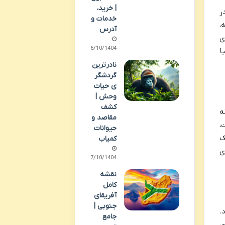
| خرید،
ر
خدمات و
،
آدرس
ی
06/10/1404
ا
نادرترین
گردشگر
ی حیات
وحش |
کشف
ه
مقاصد و
،
حیوانات
ک
کمیاب
ی
07/10/1404
نقشه
کامل
آفریقای
جنوبی |
.
جامع
ی