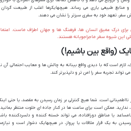
نقل را ترویج می دهد و با کاهش تقاضا برای سفرهای انفرادی با خودرو
 منابع طبیعی یاری می رساند. هیچهایکرها اغلب از طبیعت گردان 
 سفر، تعهد خود به سفری سبزتر را نشان می دهند.
برای درک عمیق انسان ها، فرهنگ ها و جهان اطراف ماست. اعتماد
ی این شیوه سفر ماجراجویانه هستند.
ک (واقع بین باشیم!)
 لازم است که با دیدی واقع بینانه به چالش ها و معایب احتمالی آن نی
می تواند تجربه سفر را امن تر و دلپذیرتر کند.
نااطمینانی است. شما هیچ کنترلی بر زمان رسیدن به مقصد، یا حتی اینک
 ندارید. ممکن است برای ساعت ها در کنار جاده ای خلوت منتظر بمانید 
نامساعد یا مناطق دورافتاده، می تواند خسته کننده و دلسردکننده باشد
سیدن به یک قرار ملاقات یا پرواز، در هیچهایک دشوار است و نیازمن