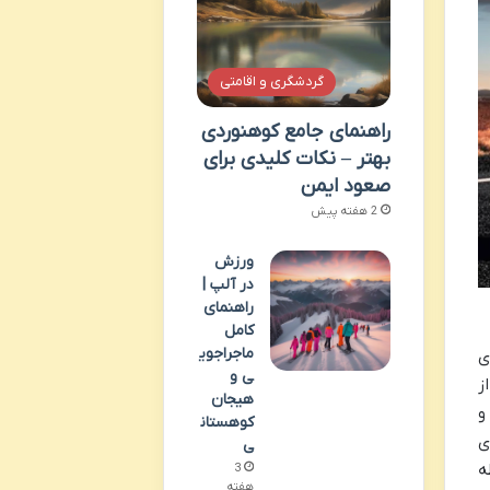
گردشگری و اقامتی
راهنمای جامع کوهنوردی
بهتر – نکات کلیدی برای
صعود ایمن
2 هفته پیش
ورزش
در آلپ |
راهنمای
کامل
ماجراجوی
ی
ی و
ز
هیجان
و
کوهستان
ی
ی
ه
3
هفته