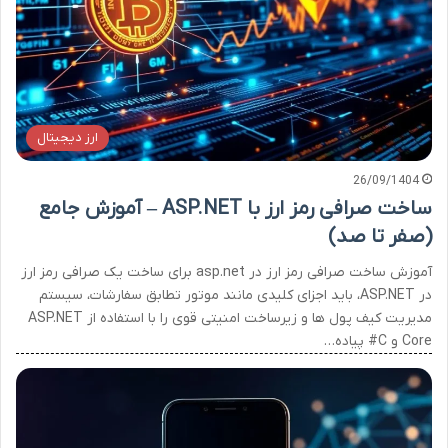
ارز دیجیتال
26/09/1404
ساخت صرافی رمز ارز با ASP.NET – آموزش جامع
(صفر تا صد)
آموزش ساخت صرافی رمز ارز در asp.net برای ساخت یک صرافی رمز ارز
در ASP.NET، باید اجزای کلیدی مانند موتور تطابق سفارشات، سیستم
مدیریت کیف پول ها و زیرساخت امنیتی قوی را با استفاده از ASP.NET
Core و C# پیاده…