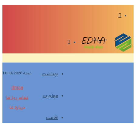
تغییر
پوسته
منو
مجله EDHA 2026
بهداشت
dmca
مهاجرت
تماس با ما
درباره ما
اقامت