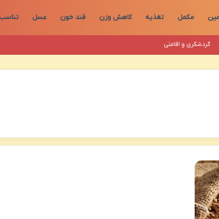
مین
مکمل
تغذیه
کاهش وزن
قند خون
عسل
تناسب 
گردشگری و اقامتی