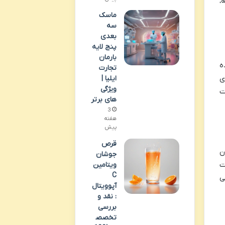
،
ماسک
سه
بعدی
پنج لایه
بارمان
ه
تجارت
ی
ایلیا |
ویژگی
ت
های برتر
3
هفته
پیش
قرص
ن
جوشان
ت
ویتامین
C
ی
آپوویتال
: نقد و
بررسی
تخصص