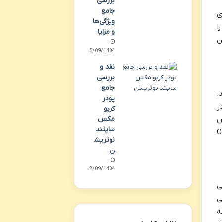
بررسی
جامع
ی
ویژگی‌ها
ا
و مزایا
ن
25/09/1404
نقد و
بررسی
جامع
.
پودر
ر
کربو
س
مکس
ساپلند
حه، همان چیزی است که بیشترین شباهت را به عطر اصلی CH
نوتریش
ن
22/09/1404
ی
ی
ه