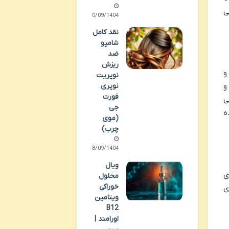
ی
30/09/1404
نقد کامل
شامپو
ضد
ریزش
و
نوپریت
نوپری
و
فورت
ی
جی
ه
(موی
چرب)
28/09/1404
ویال
ی
محلول
خوراکی
 بادی
ویتامین
B12
اورامند |