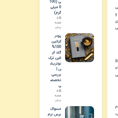
ی (100
دار CH و با قیمتی
0 میلی
گرم)
۲۰ میلی لیتر و
3
ی
هفته
ی
پیش
پودر
کراتین
100%
گلد کر
لاین ترک
محصول کمک می کند. بادی کر (Body
نوتریش
ه
ن |
بررسی
ی
تخصص
ی
4
هفته
پیش
م
مسواک
،
برس نرم