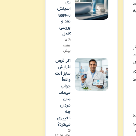
ری
ی
اسپلش
ه
ریجوی:
نقد و
بررسی
کامل
4
هفته
ر
پیش
ت
اگر قرص
ک
افزایش
ی
سایز آلت
ی
واقعاً
جواب
می‌داد،
بدن
مردان
چه
فاده
تغییری
ی
می‌کرد؟
.
13/10/1404