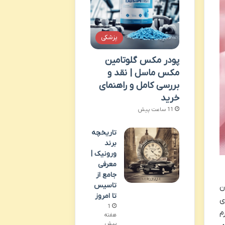
پزشکی
پودر مکس گلوتامین
مکس ماسل | نقد و
بررسی کامل و راهنمای
خرید
11 ساعت پیش
تاریخچه
برند
ورونیک |
معرفی
جامع از
تاسیس
مقرون
تا امروز
ی
1
م
هفته
پیش