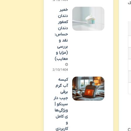
ک
خمیر
دندان
کمفور
دندان
حساس:
نقد و
بررسی
(مزایا و
معایب)
02/10/1404
کیسه
آب گرم
برقی
جیب دار
سینکو |
ویژگی‌ها
ی کامل
و
کاربردی
 بادی کر، رایحه آن است که ادعا می شود از عطر معروف CH