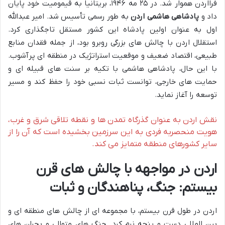
فرااردن هموار شد. در ۲۵ مه ۱۹۴۶، بریتانیا به قیمومیت خود پایان
داد و
پادشاهی هاشمی اردن
به طور رسمی تأسیس شد. امیر عبدالله
اول به عنوان اولین پادشاه این کشور مستقل تاجگذاری کرد.
استقلال اردن با چالش های بزرگی روبرو بود، از جمله فقدان منابع
طبیعی، اقتصاد ضعیف و موقعیت استراتژیک در منطقه ای پرآشوب.
با این حال، پادشاهی هاشمی با تکیه بر سنت های قبیله ای و
حمایت های خارجی، توانست ثبات نسبی خود را حفظ کند و مسیر
توسعه را آغاز نماید.
نقش اردن به عنوان گذرگاه تمدن ها و نقطه تلاقی شرق و غرب،
هویت منحصربه فردی به این سرزمین بخشیده است که آن را از
سایر کشورهای منطقه متمایز می کند.
اردن در مواجهه با چالش های قرن
بیستم: جنگ، پناهندگان و ثبات
اردن در طول قرن بیستم، با مجموعه ای از چالش های منطقه ای و
بین المللی دست و پنجه نرم کرد. جنگ های متوالی و بحران های