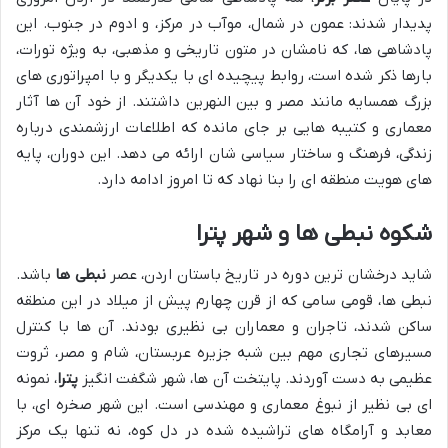
پدیدار شدند: عمون در شمال، موآب در مرکز، و ادوم در جنوب. این
پادشاهی ها، که نامشان در متون تاریخی و مذهبی، به ویژه تورات،
بارها ذکر شده است، روابط پیچیده ای با یکدیگر و با امپراتوری های
بزرگ همسایه مانند مصر و بین النهرین داشتند. از خود آن ها آثار
معماری و کتیبه هایی بر جای مانده که اطلاعات ارزشمندی درباره
زندگی، فرهنگ و ساختار سیاسی شان ارائه می دهد. این دوران، پایه
های هویت منطقه ای را بنا نهاد که تا امروز ادامه دارد.
شکوه نبطی ها و شهر پترا
شاید درخشان ترین دوره در تاریخ باستان اردن، عصر
نبطی ها
باشد.
نبطی ها، قومی سامی که از قرن چهارم پیش از میلاد در این منطقه
ساکن شدند، تاجران و معماران بی نظیری بودند. آن ها با کنترل
مسیرهای تجاری مهم بین شبه جزیره عربستان، شام و مصر، ثروت
عظیمی به دست آوردند. پایتخت آن ها، شهر شگفت انگیز
پترا
، نمونه
ای بی نظیر از نبوغ معماری و مهندسی است. این شهر صخره ای، با
معابد و آرامگاه های تراشیده شده در دل کوه، نه تنها یک مرکز