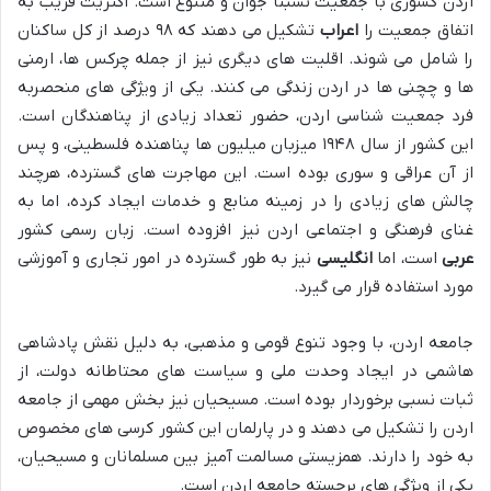
اردن کشوری با جمعیت نسبتاً جوان و متنوع است. اکثریت قریب به
اتفاق جمعیت را
اعراب
تشکیل می دهند که ۹۸ درصد از کل ساکنان
را شامل می شوند. اقلیت های دیگری نیز از جمله چرکس ها، ارمنی
ها و چچنی ها در اردن زندگی می کنند. یکی از ویژگی های منحصربه
فرد جمعیت شناسی اردن، حضور تعداد زیادی از پناهندگان است.
این کشور از سال ۱۹۴۸ میزبان میلیون ها پناهنده فلسطینی، و پس
از آن عراقی و سوری بوده است. این مهاجرت های گسترده، هرچند
چالش های زیادی را در زمینه منابع و خدمات ایجاد کرده، اما به
غنای فرهنگی و اجتماعی اردن نیز افزوده است. زبان رسمی کشور
عربی
است، اما
انگلیسی
نیز به طور گسترده در امور تجاری و آموزشی
مورد استفاده قرار می گیرد.
جامعه اردن، با وجود تنوع قومی و مذهبی، به دلیل نقش پادشاهی
هاشمی در ایجاد وحدت ملی و سیاست های محتاطانه دولت، از
ثبات نسبی برخوردار بوده است. مسیحیان نیز بخش مهمی از جامعه
اردن را تشکیل می دهند و در پارلمان این کشور کرسی های مخصوص
به خود را دارند. همزیستی مسالمت آمیز بین مسلمانان و مسیحیان،
یکی از ویژگی های برجسته جامعه اردن است.