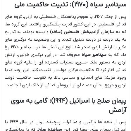
سپتامبر سیاه (۱۹۷۰): تثبیت حاکمیت ملی
پس از جنگ ۱۹۶۷، با هجوم پناهندگان فلسطینی به اردن، گروه های
فدائی فلسطینی در این کشور قدرت چشمگیری یافتند. این گروه ها،
که به
سازمان آزادیبخش فلسطین (ساف)
وابسته بودند، به تدریج
به یک دولت در دولت تبدیل شدند و این وضعیت به درگیری های
مکرر با ارتش اردن منجر شد. اوج این تنش ها در سپتامبر ۱۹۷۰ رخ
داد که به
سپتامبر سیاه
معروف شد. در این درگیری خونین، ارتش
اردن به دستور ملک حسین، عملیات گسترده ای را علیه گروه های
فدائی آغاز کرد تا حاکمیت مرکزی دولت را تثبیت کند. این رویداد، با
وجود هزینه های انسانی و سیاسی بالا، به تقویت حاکمیت دولت
اردن و خروج بخش عمده ای از نیروهای فدائی از خاک اردن انجامید.
پیمان صلح با اسرائیل (۱۹۹۴): گامی به سوی
آرامش
پس از دهه ها درگیری و مذاکرات پیچیده، اردن در سال ۱۹۹۴ با
اسرائیل پیمان صلح امضا کرد. این
معاهده صلح
، که با میانجیگری