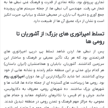
تجاری پررونق بود، بلکه نمادی از قدرت و فرهنگ غنی نبطی ها به
شمار می رفت. مهندسی آب نبطی ها، از جمله سیستم های پیچیده
جمع آوری و ذخیره آب باران، در محیطی خشک و بیابانی، حیرت انگیز
است و نشان از درک عمیق آن ها از طبیعت دارد.
تسلط امپراتوری های بزرگ: از آشوریان تا
رومی ها
پس از نبطی ها، اردن شاهد تسلط پی درپی امپراتوری های
قدرتمندی بود که هر یک تأثیر عمیقی بر فرهنگ و ساختار این
سرزمین گذاشتند. آشوریان، بابلیان و هخامنشیان (ایران باستان)
هر کدام برای مدتی بر این منطقه حکم راندند و نشانه هایی از خود
برجای گذاشتند. اما شاید تأثیرگذارترین آن ها، دوران
امپراتوری روم
بود. رومی ها زیرساخت های گسترده ای از جمله جاده ها، قنات ها و
شهرهای بزرگ ساختند. ده شهرهای رومی، معروف به دکاپولیس،
مانند جرش و ام قیس، با تئاترهای باشکوه، معابد و حمام های
عمومی، به مراکز مهم فرهنگ و تمدن رومی در منطقه تبدیل شدند.
این دوران، اردن را به یکی از بخش های مهم و ثروتمند امپراتوری