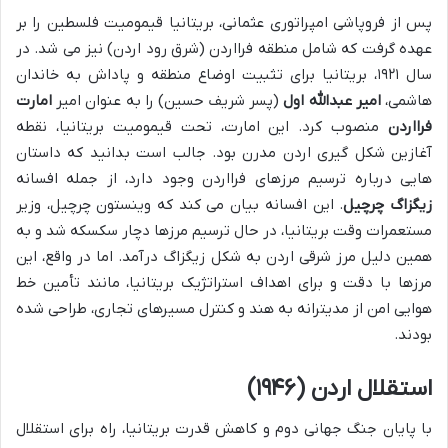
پس از فروپاشی امپراتوری عثمانی، بریتانیا قیمومیت فلسطین را بر
عهده گرفت که شامل منطقه فرااردن (شرق رود اردن) نیز می شد. در
سال ۱۹۲۱، بریتانیا برای تثبیت اوضاع منطقه و پاداش به خاندان
هاشمی،
امیر عبدالله اول
(پسر شریف حسین) را به عنوان امیر
امارت
فرااردن
منصوب کرد. این امارت، تحت قیمومیت بریتانیا، نقطه
آغازین شکل گیری اردن مدرن بود. جالب است بدانید که داستان
هایی درباره ترسیم مرزهای فرااردن وجود دارد، از جمله افسانه
زیگزاگ چرچیل
. این افسانه بیان می کند که وینستون چرچیل، وزیر
مستعمرات وقت بریتانیا، در حال ترسیم مرزها دچار سکسکه شد و به
همین دلیل مرز شرقی اردن به شکل زیگزاگ درآمد. اما در واقع، این
مرزها با دقت و برای اهداف استراتژیک بریتانیا، مانند تأمین خط
هوایی امن از مدیترانه به هند و کنترل مسیرهای تجاری، طراحی شده
بودند.
استقلال اردن (۱۹۴۶)
با پایان جنگ جهانی دوم و کاهش قدرت بریتانیا، راه برای استقلال