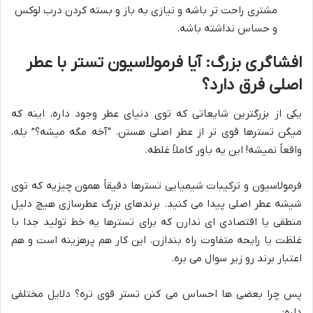
مشتری راحت تر باشه و نیازی به باز و بسته کردن درب لوکس
و حساس نداشته باشه.
افشاگری بزرگ: آیا فرمولاسیون تستر با عطر
اصلی فرق دارد؟
یکی از بزرگترین شایعاتی که توی دنیای عطر وجود داره، اینه که
میگن تسترها قوی تر از عطر اصلی هستن. “آخه مگه میشه؟” بله،
واقعاً نمیشه! این یه باور کاملاً غلطه.
فرمولاسیون و ترکیبات شیمیایی تسترها دقیقاً همون چیزیه که توی
شیشه عطر اصلی پیدا می کنید. برندهای بزرگ عطرسازی هیچ دلیل
منطقی یا اقتصادی ای ندارن که برای تسترها یه خط تولید جدا با
غلظت یا رایحه متفاوت راه بندازن. این کار هم پرهزینه است و هم
اعتبار برند رو زیر سوال می بره.
پس چرا بعضی ها احساس می کنن تستر قوی تره؟ دلایل مختلفی
داره: