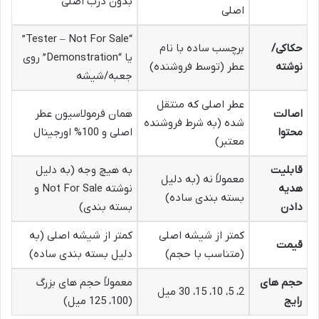
بدون درب اصلی
اصلی
“Tester – Not For Sale”
حکاکی/
برچسب ساده با نام
یا “Demonstration” روی
نوشته
عطر (توسط فروشنده)
جعبه/شیشه
عطر اصلی که منتقل
اصالت
همان فرمولاسیون عطر
شده (به شرط فروشنده
محتوا
اصلی و 100% اورجینال
معتبر)
قابلیت
به هیچ وجه (به دلیل
معمولاً نه (به دلیل
هدیه
نوشته Not For Sale و
بسته بندی ساده)
دادن
بسته بندی)
کمتر از شیشه اصلی
کمتر از شیشه اصلی (به
قیمت
(متناسب با حجم)
دلیل بسته بندی ساده)
حجم های
معمولاً حجم های بزرگ
2، 5، 10، 15، 30 میل
رایج
(100، 125 میل)