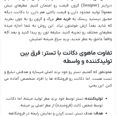
دیزاینر (Designer) گرون قیمت رو امتحان کنیم. عطرهای نیش
معمولاً تولید محدود دارن و قیمت بالایی هم دارن. با دکانت، دیگه
مجبور نیستید ریسک یه
خرید عطر
بزرگ و گرون رو به جون بخرید
که شاید بعداً ازش خوشتون نیاد. این روش به شما اجازه میده
عطرهای مختلف رو تجربه کنید، سلیقه تون رو پیدا کنید و بعد اگه
واقعاً عاشق یه عطر شدید، برید سراغ شیشه اصلیش.
تفاوت ماهوی دکانت با تستر: فرق بین
تولیدکننده و واسطه
همونطور که گفتیم، تستر رو خود برند اصلی میسازه و هدفش تبلیغ و
تست هست. اما دکانت رو فروشگاه ها یا افراد متخصص آماده می
کنن. این یعنی:
تولیدکننده:
تستر توسط خود برند عطر تولید میشه، اما دکانت
توسط شخص ثالث (فروشنده) از عطر اصلی پر میشه.
هدف:
هدف تستر، تست کردن و نمایش رایحه در فروشگاهه.