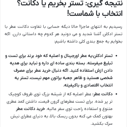
نتیجه گیری: تستر بخریم یا دکانت؟
انتخاب با شماست!
رسیدیم به انتهای ماجرا! حالا دیگه حسابی با تفاوت دکانت عطر با
تستر ادکلن آشنا شدید و می دونید هر کدوم چه داستانی دارن. اگه
بخوایم یه جمع بندی کلی داشته باشیم:
تستر ادکلن:
یه عطر
اورجینال
و اصلیه که خود برند برای تست و
تبلیغ میفرسته. بسته بندی ساده ای داره و نباید برای هدیه
دادن ازش استفاده کنید. اگه دنبال
خرید عطر
برای مصرف
شخصی هستید و ظاهر جعبه براتون مهم نیست، تستر یه
انتخاب اقتصادی و باکیفیته.
دکانت عطر:
عطر اصلیه که از شیشه بزرگ توی ظروف کوچیک
تر پر شده. برای تست عطرهای گرون قیمت، داشتن کمد عطری
متنوع و استفاده راحت توی سفر عالیه.
خرید دکانت عطر
بهتون کمک می کنه بدون ریسک بالا، به دنیای عطرای نیش
سرک بکشید.