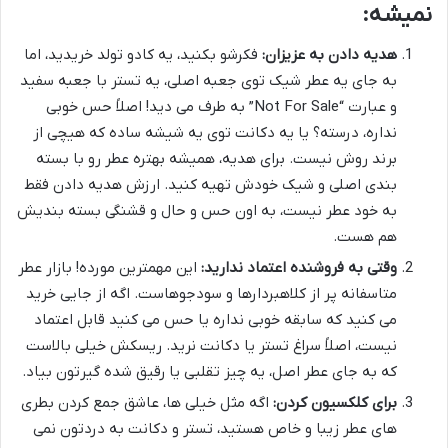
نمیشه:
هدیه دادن به عزیزان:
فکرشو بکنید، یه کادو تولد خریدید، اما
به جای یه عطر شیک توی جعبه اصلی، یه تستر با جعبه سفید
و عبارت “Not For Sale” به طرف می دید! اصلاً حس خوبی
نداره، درسته؟ یا یه دکانت توی یه شیشه ساده که هیچی از
برند روش نیست. برای هدیه، همیشه بهتره عطر رو با بسته
بندی اصلی و شیک خودش تهیه کنید. ارزش هدیه دادن فقط
به خود عطر نیست، به اون حس و حال و قشنگی بسته بندیش
هم هست.
وقتی به فروشنده اعتماد ندارید:
این مهمترین مورده! بازار عطر
متاسفانه پر از کلاهبردارها و سودجوهاست. اگه از جایی خرید
می کنید که سابقه خوبی نداره یا حس می کنید قابل اعتماد
نیست، اصلاً سراغ تستر یا دکانت نرید. ریسکش خیلی بالاست
که به جای عطر اصل، یه چیز تقلبی یا رقیق شده گیرتون بیاد.
برای کلکسیون کردن:
اگه مثل خیلی ها، عاشق جمع کردن بطری
های عطر زیبا و خاص هستید، تستر و دکانت به دردتون نمی