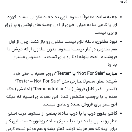
کنه:
جعبه ساده:
معمولاً تسترها توی یه جعبه مقوایی سفید، قهوه
ای یا کاهی ساده میان، خبری از اون جعبه های لوکس و پر زرق
و برق نیست.
نبود سلفون:
دیگه لازم نیست سلفون رو باز کنید، چون از اول
هم سلفونی در کار نیست! تسترها بدون سلفون ارائه میشن تا
فروشنده راحت بتونه اونا رو برای تست در دسترس مشتری
بذاره.
عبارت “Not For Sale” یا “Tester”:
روی جعبه یا حتی خود
شیشه عطر، معمولاً عبارتی مثل “Tester – Not For Sale”
(تستر – غیر قابل فروش) یا “Demonstration” (نمایشی) حک
شده یا با برچسب مشخص شده. این نشونه ی اصلیه که میگه
این عطر برای فروش عمده و عادی نیست.
گاهی بدون درب یا با درب ساده:
بعضی از تسترها درب اصلی
عطر رو ندارن یا یه درب پلاستیکی ساده روشون هست. این کار
برای اینه که هم هزینه تولید کمتر بشه و هم موقع تست کردن،