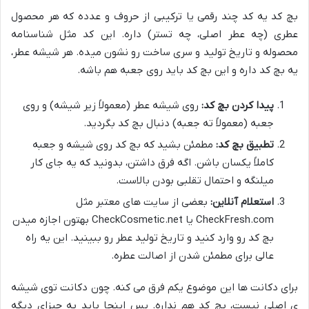
بچ کد یه کد چند رقمی یا ترکیبی از حروف و عدده که هر محصول
عطری (چه عطر اصلی، چه تستر) داره. این کد مثل شناسنامه
محصوله و تاریخ تولید و سری ساخت رو نشون میده. هر شیشه عطر،
یه بچ کد داره و این بچ کد باید روی جعبه هم باشه.
پیدا کردن بچ کد:
روی شیشه عطر (معمولاً زیر شیشه) و روی
جعبه (معمولاً ته جعبه) دنبال بچ کد بگردید.
تطبیق بچ کد:
مطمئن بشید که بچ کد روی شیشه و جعبه
کاملاً یکسان باشن. اگه فرق داشتن، بدونید که یه جای کار
میلنگه و احتمال تقلبی بودن بالاست.
استعلام آنلاین:
بعضی از سایت های معتبر مثل
CheckFresh.com یا CheckCosmetic.net بهتون اجازه میدن
بچ کد رو وارد کنید و تاریخ تولید عطر رو ببینید. این یه راه
عالی برای مطمئن شدن از اصالت عطره.
برای دکانت ها این موضوع یکم فرق می کنه. چون دکانت توی شیشه
ی اصلی نیست، بچ کد هم نداره. پس اینجا باید به چیزای دیگه