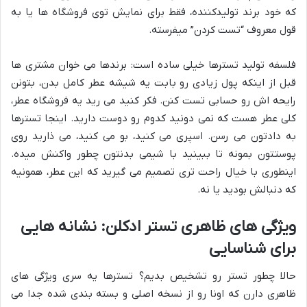
که خود برند تولیدکننده، فقط برای نمایش توی فروشگاه ها یا به
قول معروف “تست کردن” میفرسته.
فلسفه تولید تسترها خیلی ساده است: برندها می خوان مشتری ها
قبل از اینکه پول زیادی رو بابت یه شیشه عطر کامل بدن، بتونن
رایحه اش رو حسابی تست کنن. فکر کنید می رید یه فروشگاه عطر،
کلی عطر هست که نمی دونید کدوم رو دوست دارید. اینجا تسترها
به دادتون می رسن. اسپری می کنید، بو می کنید، می ذارید روی
پوستتون بمونه تا ببینید با شیمی بدنتون چطور واکنش میده.
اینطوری با خیال راحت تری تصمیم می گیرید که این عطر، همونیه
که دنبالش بودید یا نه.
ویژگی های ظاهری تستر ادکلن: نشانه هایی
برای شناسایی
حالا چطور تستر رو تشخیص بدیم؟ تسترها یه سری ویژگی های
ظاهری دارن که اونا رو از نسخه اصلی و بسته بندی شده جدا می