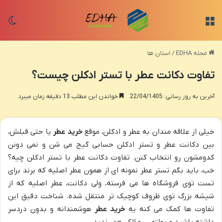
منو
تغی
مجله EDHA
/
استان ها
تفاوت دکانت عطر با تستر ادکلن چیست؟
آخرین به روز رسانی: 22/04/1405
خواندن این مطلب 13 دقیقه زمان میبرد
خیلی از علاقه مندان به عطر و ادکلن، موقع
خرید عطر
یا حتی قبلش،
بین دکانت عطر و تستر ادکلن حسابی گیج می شن و نمی دونن
کدومشون رو انتخاب کنن. تفاوت دکانت عطر با تستر ادکلن چیه؟
خب، باید بگم تستر عطر نمونه ای از همون عطر اصلیه که برند برای
تست توی فروشگاه ها می فرسته، ولی دکانت، عطر اصلیه که از
شیشه بزرگ توی ظروف کوچیک تر منتقل شده. شناخت دقیق این
تفاوت ها کمک می کنه یه
خرید عطر
هوشمندانه و بدون دردسر
داشته باشید و پولتون رو الکی هدر ندید.