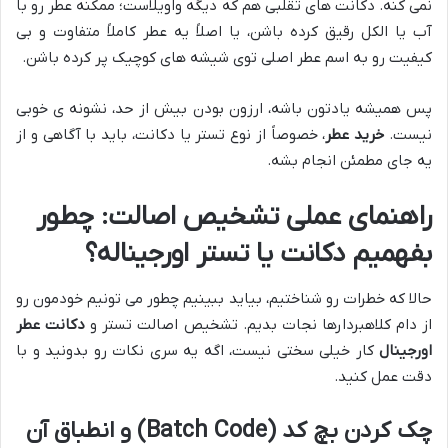
نمی کنه. دکانت های تقلبی هم که دیگه واویلاست؛ ممکنه عطر رو با
آب یا الکل رقیق کرده باشن، یا اصلاً یه عطر کاملاً متفاوت و بی
کیفیت رو به اسم عطر اصلی توی شیشه های کوچیک پر کرده باشن.
پس همیشه یادتون باشه، ارزون بودن بیش از حد، نشونه ی خوبی
نیست.
خرید عطر
، خصوصاً از نوع تستر یا دکانت، باید با آگاهی و از
یه جای مطمئن انجام بشه.
راهنمای عملی تشخیص اصالت: چطور
بفهمیم دکانت یا تستر اورجیناله؟
حالا که خطرات رو شناختیم، بیاید ببینیم چطور می تونیم خودمون رو
از دام کلاهبردارها نجات بدیم. تشخیص اصالت تستر و
دکانت عطر
اورجینال
کار خیلی سختی نیست، اگه یه سری نکات رو بدونید و با
دقت عمل کنید.
چک کردن بچ کد (Batch Code) و انطباق آن