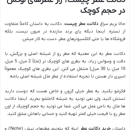
دکانت عطر چیست؟ راز عطرهای لوکس
در حجم کوچک
حالا بریم سراغ
دکانت عطر چیست
. دکانت یه داستان کاملاً متفاوت
از تستره. اینجا دیگه پای برند سازنده در میون نیست، بلکه
فروشگاه ها یا حتی کلکسیونرهای عطر، دست به کار میشن.
دکانت عطر به این معنیه که عطر رو از شیشه اصلی و بزرگش، با
دقت و وسواس زیاد، به بطری های کوچیک تر (مثلاً 2 میل، 5 میل،
10 میل یا 30 میل) منتقل می کنن. این بطری های کوچیک معمولاً
اسپری دار هستن تا تجربه استفاده از عطر مثل شیشه اصلی باشه.
فکرشو بکنید، یه عطر خیلی گرون و خاص هست که دوست دارید
تستش کنید، ولی نمی تونید یه شیشه کاملشو بخرید. اینجا دکانت
ها مثل یه ناجی عمل می کنن. شما می تونید یه حجم کوچیک از اون
عطر رو با قیمت خیلی کمتر تهیه کنید و حسابی باهاش عشق کنید.
داستان
خرید دکانت عطر
اینه که بتونیم عطرهای نیش (Niche) و