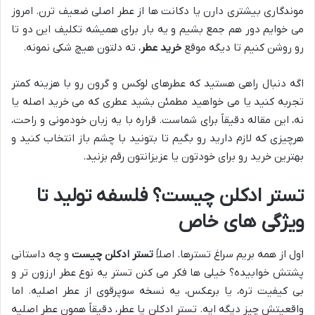
موندگاری بیشتری دارن یا دکانت ها از عطر اصلی ضعیف ترن. امروز
می خوایم دور هم جمع بشیم و یه بار برای همیشه تکلیف این دو تا
رو روشن کنیم تا دیگه موقع
خرید عطر
، ته دلتون هیچ شکی نمونه.
اگه دنبال راهی هستید که عطرهای لوکس و گرون رو با هزینه کمتر
تجربه کنید یا می خواهید مطمئن بشید عطری که می خرید اصله یا
نه، این مقاله دقیقاً برای شماست. قراره با یه زبان خودمونی و راحت،
هرچیزی که لازم دارید رو بگیم تا بتونید با چشم باز انتخاب کنید و
بهترین خرید رو برای خودتون یا عزیزانتون رقم بزنید.
تستر ادکلن چیست؟ فلسفه تولید تا
ویژگی های خاص
اول از همه بریم سراغ تسترها. اصلاً
تستر ادکلن چیست
و چه داستانی
پشتش خوابیده؟ خیلی ها فکر می کنن تستر یه نوع عطر ارزون تر و
بی کیفیت تره، یا برعکس، یه نسخه سوپرقوی از عطر اصلیه. اما
واقعیتش چیز دیگه ایه. تستر ادکلن یا عطر، دقیقاً همون عطر اصلیه