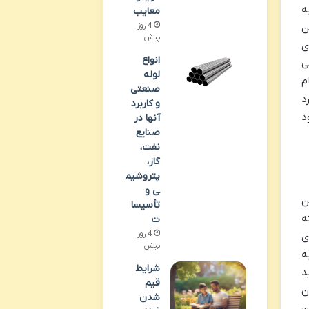
ه
معایب
4 روز
ن
پیش
ی
انواع
ی
لوله
م
صنعتی
د
و کاربرد
د
آنها در
صنایع
نفت،
گاز،
پتروشیم
ی و
ین
تأسیسا
ه
ت
4 روز
ی
پیش
ه
شرایط
د
قیم
ن
شدن
ن