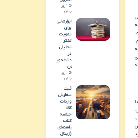
1 روز
پیش
ی
ابزارهایی
ه
برای
.
تقویت
.
تفکر
تحلیلی
ه
در
ی
دانشجوی
ه
ان
1 روز
پیش
ثبت
سفارش
واردات
ا
کالا:
،
خلاصه
،
کتاب
س
راهنمای
(زینال
د