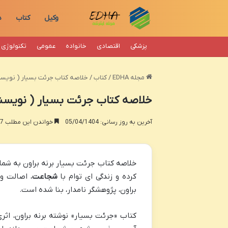
وکیل
کتاب
د
پزشکی
اقتصادی
خانواده
عمومی
تکنولوژی
مجله EDHA
/
کتاب
/
خلاصه کتاب جرئت بسیار ( نویسند
خلاصه کتاب جرئت بسیار ( نویسند
آخرین به روز رسانی: 05/04/1404
خواندن این مطلب 17 دقیقه زمان میبرد
خلاصه کتاب جرئت بسیار برنه براون به شما
کرده و زندگی ای توام با
شجاعت
، اصالت و 
براون، پژوهشگر نامدار، بنا شده است.
کتاب «جرئت بسیار» نوشته برنه براون، اث