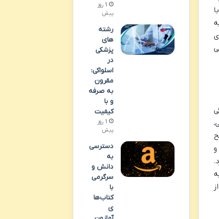
1 روز
ا
پیش
ه
رشته
ی
های
ی
پزشکی
در
اسلواکی:
مقرون
به صرفه
و با
ی
کیفیت
1 روز
،
پیش
ح
دسترسی
و
به
.
دانش و
ه
سرگرمی
ز
با
کتاب‌ها
ی
آمازون