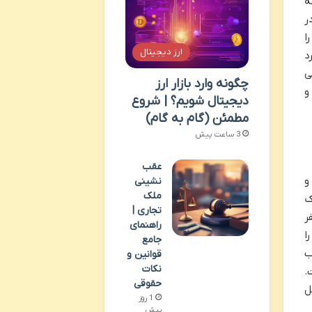
ه
ر
ا
ارز دیجیتال
د
ی
چگونه وارد بازار ارز
و
دیجیتال شویم؟ | شروع
مطمئن (گام به گام)
3 ساعت پیش
عقب
و
نشینی
ملک
ک
تجاری |
ر
راهنمای
ا
جامع
ب
قوانین و
نکات
.
حقوقی
ل
1 روز
پیش