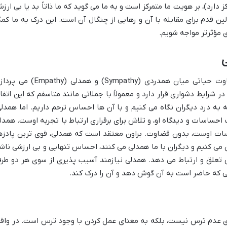
ز دارد)، بر هویت ما متمرکز است و به ما می گوید که ما ذاتاً بد یا بی ارز
ن قدم برای مقابله با آن و رهایی از چنگال آن است. این درک به ما کم
ی مؤثرتر مواجه شویم.
ی
در کتاب «جرئت بسیار»، برنه براون به تفاوت حیاتی میان همدردی (Sympathy) و همدلی (mpathy
ایط دشواری قرار دارد و معمولاً با جملاتی مانند متاسفم که این اتفا
ه به درد دیگران نگاه می کنیم و با آن ها احساس ترحم داریم. اما همدلی
ک احساسات و دیدگاه او، و تلاش برای برقراری ارتباط با تجربه اوست. همدل
سات اوست، بدون قضاوت. براون معتقد است که همدلی، قوی ترین پادزه
می کنیم و دیگران با ما همدلی می کنند، احساس تنهایی و بی ارزشی ناش
س تعلق و ارتباط می دهد. همدلی نیازمند آسیب پذیری از سوی هر دو طر
ی که حاضر است به آن گوش دهد و آن را درک کند.
نای عدم ترس نیست، بلکه به معنای عمل کردن با وجود ترس است. در واقع