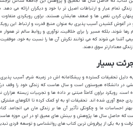
این کتاب، که حاصل سال ها تحقیق و پژوهش این جامعه شناس برجست
ندگی تمام عیار و ارتباطات اصیل تر با خود و دیگران ارائه می دهد. د
ی پنهان کردن نقص ها و ضعف هایشان هستند، براون رویکردی متفاوت ر
 در آغوش کشیدن آسیب پذیری به عنوان منبع قدرت و ارتباط. این رویکر
 رها شوند، بلکه مسیر را برای خلاقیت، نوآوری و روابط سالم تر هموار م
هیمی آشنا می شوند که می توانند نگرش آن ها را نسبت به خود، موفقیت 
ندگی معنادارتر سوق دهند.
جرئت بسیار
 به دلیل تحقیقات گسترده و پیشگامانه اش در زمینه شرم، آسیب پذیری 
شی در دانشگاه هیوستون است و سال هاست که زندگی خود را وقف در
ست. رویکرد براون کاملاً مبتنی بر داده ها و تجربیات زیسته هزاران نف
ی جمع آوری شده اند. تحقیقات او به او کمک کرده تا الگوهای مشترکی ر
تر احساسات ما و چگونگی تأثیر آن ها بر زندگی مان می انجامد. کتا
اوست که حاصل سال ها پژوهش و بینش های عمیق او در این حوزه هاست
رفت و به یکی از پرفروش ترین کتاب های روانشناسی و توسعه فردی تبدی