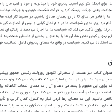
رای اینکه بتوانیم آسیب پذیری خود را بپذیریم و خود واقعی مان را ب
. شجاعت یعنی جرئت ریسک کردن، جرئت شکست خوردن، و جرئت برخاست
 را قادر می سازد تا در روابطمان صادق باشیم، در محیط کار ایده ها
 گام برداریم. بدون شجاعت، ما در دام کمال گرایی و ترس از قضاوت گیر م
. برنه براون تأکید می کند که شجاعت به ما اجازه می دهد تا زندگی ای تما
ای پنهان کردن نقص ها، آن ها را به عنوان بخشی از داستان منحصربه فر
رفت استفاده می کنیم. شجاعت در واقع به معنای پذیرش کامل انسانیت خو
ن
جرئت ورزی (Daring Greatly) که عنوان کتاب نیز هست، از سخنرانی تئودور روزولت، رئیس جمهور پیش
سخنرانی خود به مردی در میدان اشاره می کند که جرئت می کند وارد صحن
 براون این مفهوم را بسط می دهد و آن را به معنای انتخاب آگاهانه برا
م قطعیت، ریسک و آسیب پذیری، تعریف می کند. جرئت ورزی یعنی اینکه ب
قص باشیم. این به معنای رها کردن نیاز به کنترل، کمال گرایی و تأیی
 جای اینکه در حاشیه بایستیم و از قضاوت دیگران بترسیم، وارد میدا
م. این شامل پذیرش شکست ها به عنوان فرصت های یادگیری و جشن گرفت