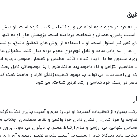
قیق
ر به فرد در حوزه علوم اجتماعی و روانشناسی کسب کرده است. او بیش ا
 آسیب پذیری، همدلی و شجاعت پرداخته است. پژوهش های او نه تنها ب
ی کمی نیز استوار است. او با استفاده از روش های تحقیق دقیق، توانست
 ها را به زبانی ساده و قابل فهم برای عموم مردم بیان کند. سخنرانی ها
یری»، میلیون ها بار دیده شده و تأثیر عظیمی بر گفتمان عمومی درباره ای
فاهیم انتزاعی و گاه ناخوشایند مانند شرم را به موضوعاتی قابل بحث 
 این احساسات می تواند به بهبود کیفیت زندگی افراد و جامعه کمک کند
 معاصر در زمینه خودشناسی و رشد فردی شناخته می شود.
ر
جرئت بسیار» از تحقیقات گسترده او درباره شرم و آسیب پذیری نشأت گرفت
 قضاوت یا طرد شدن، از نشان دادن خود واقعی و نقاط ضعفشان اجتناب م
حساس تنهایی، بی ارزشی و عدم ارتباط عمیق با دیگران می شود. براون ب
مخرب، باید دیدگاه خود را نسبت به آسیب پذیری تغییر دهیم و آن را نه ب