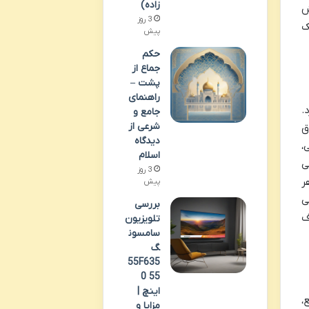
زاده)
ش
3 روز
ک
پیش
حکم
جماع از
پشت –
راهنمای
E) می پردازد.
جامع و
شرعی از
ق
دیدگاه
،
اسلام
ی
3 روز
ر
پیش
ی
بررسی
ف
تلویزیون
سامسون
گ
55F635
0 55
اینچ |
،
مزایا و