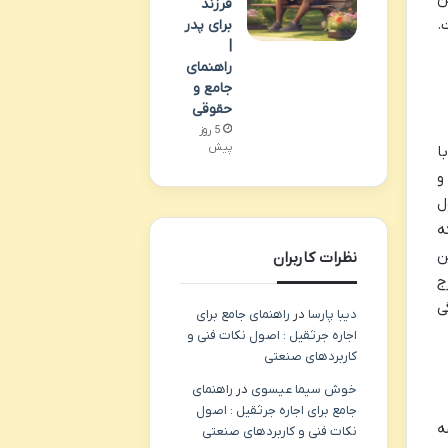
فرزند
.
برای پدر
|
راهنمای
جامع و
حقوقی
5 روز
پیش
ا
و
ل
ه
ن
نظرات کاربران
ج
ی
دیبا پارسا
در
راهنمای جامع برای
اجاره جرثقیل : اصول نکات فنی و
کاربردهای صنعتی
خوش سیما عیسوی
در
راهنمای
جامع برای اجاره جرثقیل : اصول
ه
نکات فنی و کاربردهای صنعتی