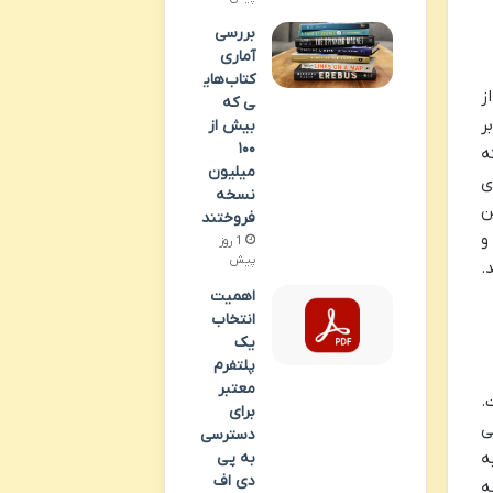
بررسی
آماری
کتاب‌های
ز
ی که
ر
بیش از
۱۰۰
ه
میلیون
ی
نسخه
ن
فروختند
و
1 روز
پیش
.
اهمیت
انتخاب
یک
پلتفرم
معتبر
.
برای
ی
دسترسی
ه
به پی
دی اف
ه