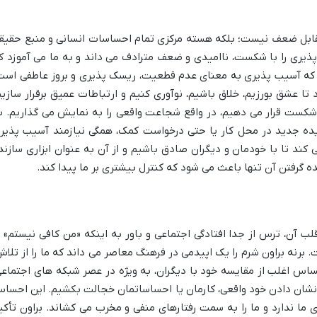
 مقابل ضعف نیست؛ بلکه هسته مرکزی تمام احساسات انسانی و منبع حقیق
ری را با شکست، ناامیدی و ضعف مترادف می داند و به ما می آموزد ک
کند که آسیب پذیری به معنای عدم قطعیت، ریسک پذیری و بروز عاطفی است
تا عشق بورزیم، خلاق باشیم، نوآوری کنیم و ارتباطات عمیق برقرار سازیم
شکست قرار می دهیم، در واقع شجاعت واقعی را به نمایش می گذاریم. ب
 ایده جدید در محل کار یا حتی درخواست کمک، همگی نیازمند آسیب پذیر
د تا با خودمان و دیگران صادق باشیم و از آن به عنوان ابزاری سازند
ه گرفتن آن تنها باعث می شود که کنترل بیشتری بر ما پیدا کند.
 آن، ترس از جدا افتادگی اجتماعی و باور به اینکه «من کافی نیستم» ی
 برنه براون شرم را یک اپیدمی در فرهنگ معاصر می داند که ما را از تلاش
حساس اغلب از مقایسه خود با دیگران، به ویژه در عصر شبکه های اجتماعی
 نشان دادن خود واقعی، کارمان یا احساساتمان خجالت بکشیم. این احسا
ما ندارد و ما را به سمت رفتارهای منفی و مخرب می کشاند. براون تأکی