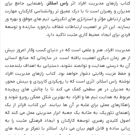
کتاب رازهای مدیریت افراد اثر
راس اسلاتر
، راهنمایی جامع برای
مدیران و رهبران است تا با درک عمیق تر روانشناسی کارکنان، مهارت
های ارتباطی مؤثر و استراتژی های انگیزشی، تیم های موفق و بهره ور
بسازند. این اثر بر اهمیت ارتباطات شفاف، بازخورد سازنده و توسعه
فردی برای ایجاد محیط کاری مثبت تاکید دارد.
مدیریت افراد، هنر و علمی است که در دنیای کسب وکار امروز بیش
از هر زمان دیگری اهمیت یافته است. در سازمانی که منابع انسانی
آن به درستی هدایت و توانمند نشوند، دستیابی به اهداف بلندمدت
و حفظ مزیت رقابتی دشوار خواهد بود. کتاب رازهای مدیریت افراد
نوشته راس اسلاتر، اثری است که با رویکردی کاربردی و بینش محور،
به مدیران در هر سطحی کمک می کند تا با چالش های پیچیده
مربوط به هدایت تیم ها و افراد به بهترین شکل ممکن روبرو شوند و
راهکارهای عملی برای غلبه بر آن ها بیابند. این کتاب، فراتر از یک
راهنمای تئوریک، به مثابه یک جعبه ابزار مدیریتی عمل می کند که
اصول کلیدی رهبری، توسعه کارکنان و ایجاد فرهنگی مثبت را به
زبانی ساده و قابل فهم بیان می دارد. اسلاتر با تمرکز بر جنبه های