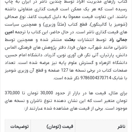
کتاب رازهای مدیریت افراد توسط چندین ناشر در ایران به چاپ
رسیده است که هر یک ممکن است قیمت گذاری متفاوتی داشته
باشند. این تفاوت قیمت معمولاً به دلیل کیفیت کاغذ، نوع صحافی
(شومیز یا گالینگور)، قطع کتاب (مثلاً وزیری) و همچنین سیاست
های قیمت گذاری ناشر است. در حال حاضر، این کتاب با ترجمه
امین
جمالی راد
توسط انتشارات
بعثت
منتشر شده و همچنین توسط
ناشرانی مانند شهرآب، جهان فردا، دفتر پژوهش های فرهنگی، الماس
دانش، پارتیان، آتی نگر، فن آوری نوین، آذرباد، دانشگاه امام حسین،
دانشگاه الزهراء و گسترش علوم پایه نیز عرضه شده است. تعداد
صفحات کتاب در برخی نسخه ها 127 صفحه و قطع آن وزیری شومیز
با شابک 9786004370714 ذکر شده است.
برای مثال، قیمت ها در بازار از حدود 30,000 تومان تا 370,000
تومان متغیر است که این نشان دهنده تنوع ناشران و نسخه های
موجود است. برخی از قیمت های مشاهده شده عبارتند از:
ناشر
قیمت (تومان)
توضیحات