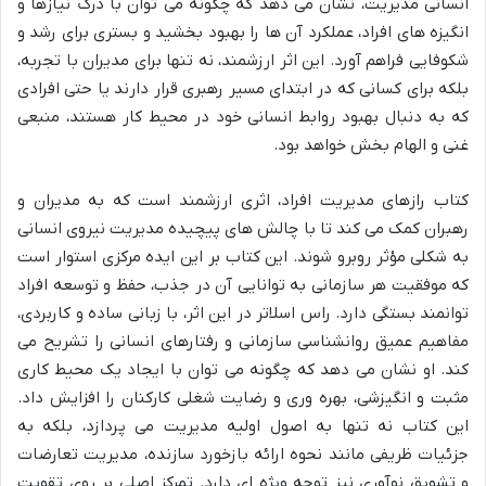
انسانی مدیریت، نشان می دهد که چگونه می توان با درک نیازها و
انگیزه های افراد، عملکرد آن ها را بهبود بخشید و بستری برای رشد و
شکوفایی فراهم آورد. این اثر ارزشمند، نه تنها برای مدیران با تجربه،
بلکه برای کسانی که در ابتدای مسیر رهبری قرار دارند یا حتی افرادی
که به دنبال بهبود روابط انسانی خود در محیط کار هستند، منبعی
غنی و الهام بخش خواهد بود.
کتاب رازهای مدیریت افراد، اثری ارزشمند است که به مدیران و
رهبران کمک می کند تا با چالش های پیچیده مدیریت نیروی انسانی
به شکلی مؤثر روبرو شوند. این کتاب بر این ایده مرکزی استوار است
که موفقیت هر سازمانی به توانایی آن در جذب، حفظ و توسعه افراد
توانمند بستگی دارد. راس اسلاتر در این اثر، با زبانی ساده و کاربردی،
مفاهیم عمیق روانشناسی سازمانی و رفتارهای انسانی را تشریح می
کند. او نشان می دهد که چگونه می توان با ایجاد یک محیط کاری
مثبت و انگیزشی، بهره وری و رضایت شغلی کارکنان را افزایش داد.
این کتاب نه تنها به اصول اولیه مدیریت می پردازد، بلکه به
جزئیات ظریفی مانند نحوه ارائه بازخورد سازنده، مدیریت تعارضات
و تشویق نوآوری نیز توجه ویژه ای دارد. تمرکز اصلی بر روی تقویت