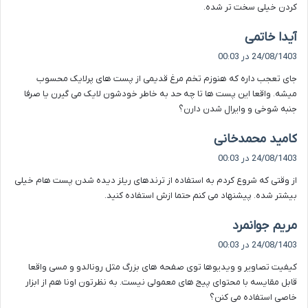
کردن خیلی سخت تر شده.
گ
آیدا خاتمی
ف
24/08/1403 در 00:03
ت
جای تعجب داره که هنوزم تخم مرغ قدیمی از پست های پرلایک محسوب
:
میشه. واقعا این پست ها تا چه حد به خاطر خودشون لایک می گیرن یا صرفا
جنبه شوخی و وایرال شدن دارن؟
گ
کامید محمدخانی
ف
24/08/1403 در 00:03
ت
از وقتی که شروع کردم به استفاده از ترندهای ریلز دیده شدن پست هام خیلی
:
بیشتر شده. پیشنهاد می کنم حتما ازش استفاده کنید.
گ
مریم جوانمرد
ف
24/08/1403 در 00:03
ت
کیفیت تصاویر و ویدیوها توی صفحه های بزرگ مثل رونالدو و مسی واقعا
:
قابل مقایسه با محتوای پیج های معمولی نیست. به نظرتون اونا هم از ابزار
خاصی استفاده می کنن؟