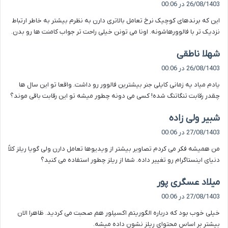
26/08/1403 در 00:06
ت
این که برندهای کوچیک نرخ تعامل بالاتری دارن به نظرم بیشتر به خاطر ارتباط
:
نزدیک تر با فالوورهاشونه. اونا می تونن خیلی راحت تر جواب کامنت ها رو بدن.
گ
شهلا ناطقی
ف
26/08/1403 در 00:06
ت
یادم میاد یه زمانی کایلی جنر بیشترین فالوور رو داشت. واقعا تو این سال ها
:
چقدر رقابت تنگاتنگ شده! کسی می دونه چطور میشه تو این رقابت باقی موند؟
گ
شبیر ولی زاده
ف
27/08/1403 در 00:06
ت
من همیشه فکر می کردم تصاویر بیشتر از ویدیوها تعامل دارن ولی گویا ریلز کلاً
:
دنیای اینستاگرام رو تغییر داده. شما از ریلز چطور استفاده می کنید؟
گ
میلاد عسگری پور
ف
27/08/1403 در 00:06
ت
خیلی خوب بود که درباره الگوریتم اکسپلور هم صحبت می کردید. ظاهرا الان
:
بیشتر بر اساس محتوای ریلز نشون داده میشه.