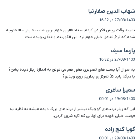
گ
شهاب الدین صفارنیا
ف
27/08/1403 در 16:32
ت
تا چند وقت پیش فکر می کردم تعداد فالوور مهم ترین شاخصه ولی حالا متوجه
:
شدم که نرخ تعامل خیلی مهم تره. این الگوریتم واقعاً پیچیده ست.
گ
پارسا سیف
ف
27/08/1403 در 16:32
ت
یه سوال آیا پست های تصویری هنوز هم می تونن به اندازه ریلز دیده بشن؟
:
یا دیگه باید کلاً تمرکز رو بذاریم روی ویدیو؟
گ
سمیرا ساغری
ف
29/08/1403 در 00:01
ت
این که ریلز برندهای کوچیک بیشتر از برندهای بزرگ دیده میشه به نظرم یه
:
فرصت خیلی خوبه برای اونایی که تازه شروع کردن.
گ
گویا گنج زاده
ف
29/08/1403 در 00:01