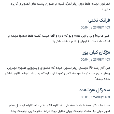
نظرتون بهتره فقط روی ریلز تمرکز کنیم یا هنوزم پست های تصویری کاربرد
دارن؟
گ
فرانک تختی
ف
23/08/1403 در 00:04
ت
خبی عالیه! ولی با این همه ویو که داره واقعا میشه گفت فقط محتوا مهمه یا
:
اینکه باید حتما فالورای زیادی داشته باشی؟
گ
مژگان کیان پور
ف
23/08/1403 در 00:04
ت
این آمار رشد ۴۶ درصدی ریلز نشون میده که محتوای ویدیویی هنوزم بهترین
:
روش برای جلب توجه مردمه. کسی تجربه ای داره که ریلز باعث رشد فالوورهاش
شده باشه؟
گ
سحرگل هوشمند
ف
24/08/1403 در 00:03
ت
همه جا میگن محتوا پادشاهه ولی به نظرم الگوریتم اینستاگرام تو سال های
:
اخیر خیلی به سمت تبلیغات پولی تمایل پیدا کرده. انگار بدون تبلیغات رشد