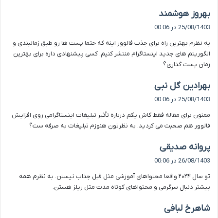
گ
بهروز هوشمند
ف
25/08/1403 در 00:06
ت
به نظرم بهترین راه برای جذب فالوور اینه که حتما پست ها رو طبق زمانبندی و
:
الگوریتم های جدید اینستاگرام منتشر کنیم. کسی پیشنهادی داره برای بهترین
زمان پست گذاری؟
گ
بهرادین گل نبی
ف
25/08/1403 در 00:06
ت
ممنون برای مقاله فقط کاش یکم درباره تأثیر تبلیغات اینستاگرامی روی افزایش
:
فالوور هم صحبت می کردید. به نظرتون هنوزم تبلیغات به صرفه ست؟
گ
پروانه صدیقی
ف
26/08/1403 در 00:06
ت
تو سال ۲۰۲۴ واقعا محتواهای آموزشی مثل قبل جذاب نیستن. به نظرم همه
:
بیشتر دنبال سرگرمی و محتواهای کوتاه مدت مثل ریلز هستن.
گ
شاهرخ لبافی
ف