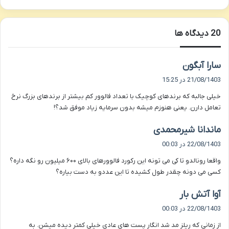
‫20 دیدگاه ها
گ
سارا آبگون
ف
21/08/1403 در 15:25
ت
خیلی جالبه که برندهای کوچیک با تعداد فالوور کم بیشتر از برندهای بزرگ نرخ
:
تعامل دارن. یعنی هنوزم میشه بدون سرمایه زیاد موفق شد؟!
گ
ماندانا شیرمحمدی
ف
22/08/1403 در 00:03
ت
واقعا رونالدو تا کی می تونه این رکورد فالوورهای بالای ۶۰۰ میلیون رو نگه داره؟
:
کسی می دونه چقدر طول کشیده تا این عددو به دست بیاره؟
گ
آوا آتش بار
ف
22/08/1403 در 00:03
ت
از زمانی که ریلز مد شد انگار پست های عادی خیلی کمتر دیده میشن. به
: