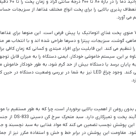
فراهم می کند. با استفاده از این پنل، می توانید دما را در بازه ۸۰ تا ۲۰۰ درجه سانتی گر
انعطاف پذیری بالایی را برای پخت انواع مختلف غذاها، از سبزیجات حسا
م می آورد.
یکی از ویژگی های برجسته این مدل، وجود ۷ منوی پخت غذای اتوماتیک یا پیش فرض است. این منوها برای غذاه
هی، گوشت، سبزیجات، پیتزا و دسرها طراحی شده اند و با انتخاب هر منو
 تنظیم می کند. این قابلیت برای افراد مبتدی و کسانی که زمان کافی برا
اوه بر این، سیستم خاموشی خودکار، ایمنی دستگاه را به میزان قابل توجه
 پایان برسد یا دستگاه بیش از حد گرم شود، به طور خودکار خاموش م
شود و از هرگونه حادثه احتمالی جلوگیری می کند. وجود چراغ LED نیز به شما در بررسی وضعیت دستگاه در حین 
د.
ون روغن از اهمیت بالایی برخوردار است، چرا که به طور مستقیم با موا
غذایی در تماس است و نقش کلیدی در فرآیند پخت و تمیزکاری دارد. سبد متحرک سرخ کن د
ین پوشش نچسب تضمین می کند که مواد غذایی به سبد نچسبند و جد
ود. مقاومت این پوشش در برابر خط و خش و استفاده مکرر نیز از جمل