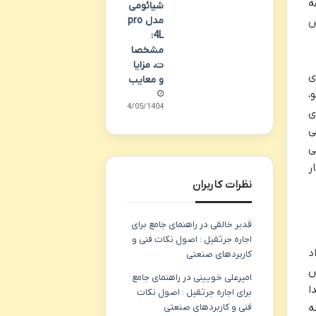
اد و زمان پخت را تا ۶۰ دقیقه
شیائومی
مدل pro
س
4L:
مشخصا
ت، مزایا
ای
و معایب
،
24/05/1404
ی
ی
ی
کار
نظرات کاربران
قدیر خالقی
در
راهنمای جامع برای
اجاره جرثقیل : اصول نکات فنی و
د
کاربردهای صنعتی
سینی DS-833 از جنس
امیرعلی خویینی
در
راهنمای جامع
ا
برای اجاره جرثقیل : اصول نکات
ه
فنی و کاربردهای صنعتی