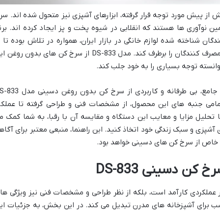
ش از پیش مورد توجه قرار گرفته، ابزارهای آشپزی نیز متحول شده اند. سر
مین نوآوری ها هستند که انقلابی در شیوه پخت و پز ایجاد کرده اند. برن
از تولیدکنندگان شناخته شده لوازم خانگی در بازار ایران، همواره در تلاش بوده تا ب
ارائه محصولات باکیفیت و کارآمد، نیازهای مصرف کنندگان را برطرف کند. مدل DS-833 از سرخ کن های بدون روغ
وانسته توجه بسیاری را به خود جلب کند.
این مقاله به منظور ارائه یک نقد و بررسی جامع، بی طرفانه و کاربردی از سرخ کن بدون
می جنبه های این محصول، از مشخصات فنی و طراحی گرفته تا عملکر
ا تحلیل مزایا و معایب این دستگاه و مقایسه آن با رقبا، به شما کمک م
 آشپزی و سبک زندگی خود اتخاذ کنید. این راهنما، منبعی معتبر برای آگاه
 خاص از سرخ کن های دسینی خواهد بود.
ن دسینی DS-833
DS-833 نه تنها از نظر عملکردی کارآمد است، بلکه از نظر طراحی و مشخصات فنی نیز ویژگی ه
اسب برای آشپزخانه های مدرن تبدیل می کند. در این بخش، به جزئیات ای