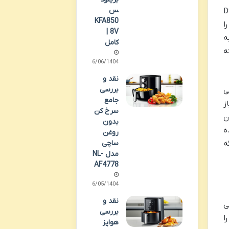
س
ت. سرخ کن دسینی DS-833
KFA850
ا
8V |
ه
کامل
ه
06/06/1404
نقد و
بررسی
، می
جامع
ز
سرخ کن
ن
بدون
ه
روغن
رائه
ساچی
مدل NL-
AF4778
26/05/1404
نقد و
ی
بررسی
ا
هواپز