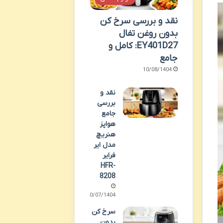
نقد و بررسی سرخ کن
بدون روغن تفال
EY401D27: کامل و
جامع
10/08/1404
نقد و
بررسی
جامع
هواپز
هنریچ
مدل ایر
فرایر
HFR-
8208
30/07/1404
سرخ کن
بدون