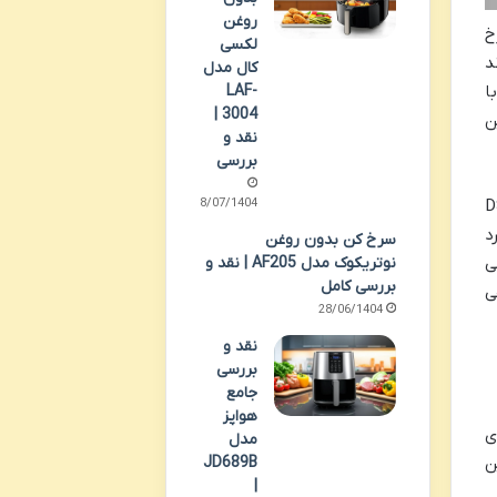
روغن
خ
لکسی
د
کال مدل
LAF-
ا
3004 |
ن این
نقد و
بررسی
28/07/1404
 روغن دسینی مدل DS-833
د
سرخ کن بدون روغن
نوتریکوک مدل AF205 | نقد و
ی
بررسی کامل
ی
28/06/1404
نقد و
بررسی
جامع
هواپز
ای
مدل
ن
JD689B
|