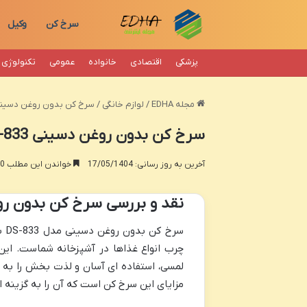
سرخ کن
وکیل
پزشکی
اقتصادی
خانواده
عمومی
تکنولوژی
مجله EDHA
/
لوازم خانگی
/
سرخ کن بدون روغن دسینی DS-833 – نقد و بررسی ک
سرخ کن بدون روغن دسینی DS-833 – نقد و بررسی کامل
آخرین به روز رسانی: 17/05/1404
خواندن این مطلب 20 دقیقه زمان میبرد
نقد و بررسی سرخ کن بدون روغن 
چرب انواع غذاها در آشپزخانه شماست. این 
لمسی، استفاده ای آسان و لذت بخش را به ار
مزایای این سرخ کن است که آن را به گزینه 