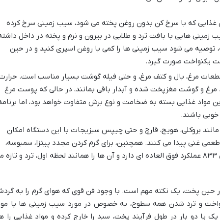
 غذایی که با سرخ کن بدون روغن پخته می شود، سیب زمینی سرخ کرده
DS-83 می توانید سیب زمینی هایی با بافت ترد و طلایی در بیرون و نرم و پخته در داخل داشته
، توصیه می شود سیب زمینی ها را کمی با روغن اسپری کنید و در حین
خت یکنواخت صورت گیرد.
عات مرغ، بال و کتف مرغ، و حتی فیله گوشت بسیار مناسب است. حرارت
مرغ و گوشت مغزپخت شده و آبدار باقی بمانند، در حالی که پوست مرغ
ین مواد غذایی بسته به ضخامت و نوع برش متفاوت خواهد بود، اما برنامه
خوبی باشند.
نند بروکلی، هویج، قارچ و حتی چیپس سبزیجات با این دستگاه امکان
عمی غنی پیدا می کنند. همچنین، برای گرم کردن مجدد پیتزا، سمبوسه،
ناگت و انواع اسنک ها، سرخ کن دسینی ۸۳۳ عملکرد فوق العاده ای دارد و آن ها را همانند لحظه اول، ترد و تازه 
در حین پخت، یک نکته مهم است. با وجود فن قوی که هوای گرم را به گرد
یکنواخت و ترد شدن همه سطوح، به خصوص در مورد سیب زمینی ها یا موا
ک یا دو بار در طول فرآیند پخت، سبد را خارج کرده و مواد غذایی را ه