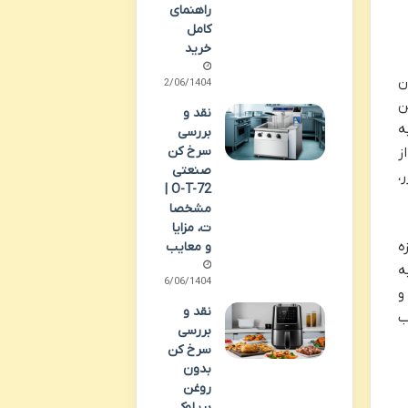
راهنمای
کامل
خرید
 طراحی مدرن
22/06/1404
ن
نقد و
ه
بررسی
سرخ کن
ز
صنعتی
،
O-T-72 |
مشخصا
ت، مزایا
زه
و معایب
به
16/06/1404
و
نقد و
 ای جذاب
بررسی
سرخ کن
بدون
روغن
بریلوک