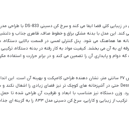
ظاهر هر وسیله ای در آشپزخانه، نقش مهمی در زیبایی کلی فضا ایفا می کند و سرخ کن دسینی DS-833 با
 می کند. این مدل با بدنه مشکی براق و خطوط صاف، ظاهری جذاب و دلنشی
زخانه ها هماهنگ می شود. پنل کنترلی لمسی در قسمت بالایی دستگاه، ب
رفه ای به آن می بخشد. کیفیت مواد به کار رفته در بدنه دستگاه، ترکیبی ا
 دوام و پایداری آن را تضمین می کند و در برابر حرارت و استفاده مکرر
ابعاد دستگاه با ارتفاع ۳۴ سانتی متر و عرض ۲۷ سانتی متر، نشان دهنده طراحی کامپکت و بهینه آن است. این اندا
ها باعث می شوند که سرخ کن Dessini DS-833 حتی در آشپزخانه های کوچک تر نیز فضای زیادی را اشغال نکند و 
گیرد. وزن دستگاه نیز متناسب با ابعاد و ظرفیت آن طراحی شده تا حمل 
جابجایی آن در صورت نیاز، آسان باشد. این ترکیب از زیبایی و کارایی، سرخ کن دسینی مدل ۸۳۳ را به گزینه