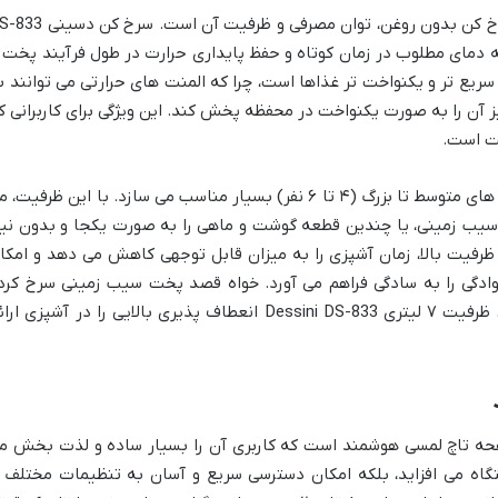
یکی از مهم ترین فاکتورها در انتخاب یک سرخ کن بدون روغن، توان مصرفی و ظرفیت آن اس
 رسیدن به دمای مطلوب در زمان کوتاه و حفظ پایداری حرارت در طول فرآیند پخت ر
سریع تر و یکنواخت تر غذاها است، چرا که المنت های حرارتی می توانند ب
یز آن را به صورت یکنواخت در محفظه پخش کند. این ویژگی برای کاربرانی ک
یت است.
ظرفیت ۷ لیتری این مدل، آن را برای خانواده های متوسط تا بزرگ (۴ تا ۶ نفر) بسیار مناسب می سازد. با این ظرفیت
 سیب زمینی، یا چندین قطعه گوشت و ماهی را به صورت یکجا و بدون نیا
ظرفیت بالا، زمان آشپزی را به میزان قابل توجهی کاهش می دهد و امکا
نوادگی را به سادگی فراهم می آورد. خواه قصد پخت سیب زمینی سرخ کرد
باشید، خواه مرغ بریان یا سبزیجات بخارپز، ظرفیت ۷ لیتری Dessini DS-833 انعطاف پذیری بالایی را در آشپزی ا
۸۳ مجهز به یک صفحه تاچ لمسی هوشمند است که کاربری آن را بسیار ساده و لذت بخش م
تگاه می افزاید، بلکه امکان دسترسی سریع و آسان به تنظیمات مختلف ر