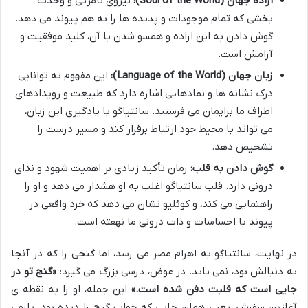
اراده جهان (Soul of the World):
نیروی نامرئی و وحدت
بخشی که تمام موجودات و پدیده ها را به هم پیوند می دهد.
گوش دادن به این اراده و همسو شدن با آن، کلید موفقیت و
آرامش است.
زبان جهان (Language of the World):
این مفهوم به توانایی
درک نشانه ها و نمادهایی اشاره دارد که طبیعت و رویدادهای
اطراف ما برایمان می فرستند. سانتیاگو با یادگیری این زبان،
می تواند با محیط خود ارتباط برقرار کند و مسیر درست را
تشخیص دهد.
گوش دادن به قلب:
رمان تأکید زیادی بر اهمیت شهود و ندای
درونی دارد. قلب سانتیاگو اغلب به او هشدار می دهد و او را
راهنمایی می کند، و کوئلیو نشان می دهد که خرد واقعی در
پیوند با احساسات و ذات درونی ما نهفته است.
در نهایت، سانتیاگو به اهرام مصر می رسد، اما گنجی را که در آنجا
به دنبالش بود، نمی یابد. در عوض، درسی بزرگ می گیرد:
«گنج تو در
جایی است که قلبت دفن شده است.»
این جمله، او را به نقطه ی
آغازین سفرش، یعنی همان جایی که خواب گنج را دیده بود، بازمی