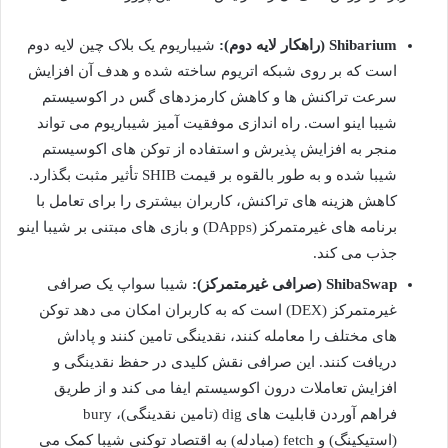
Shibarium (راهکار لایه دوم):
شیباریوم یک بلاک چین لایه دوم
است که بر روی شبکه اتریوم ساخته شده و هدف آن افزایش
سرعت تراکنش ها و کاهش کارمزدهای گس در اکوسیستم
شیبا اینو است. راه اندازی موفقیت آمیز شیباریوم می تواند
منجر به افزایش پذیرش و استفاده از توکن های اکوسیستم
شیبا شده و به طور بالقوه بر قیمت SHIB تأثیر مثبت بگذارد.
کاهش هزینه های تراکنش، کاربران بیشتری را برای تعامل با
برنامه های غیرمتمرکز (DApps) و بازی های مبتنی بر شیبا اینو
جذب می کند.
ShibaSwap (صرافی غیرمتمرکز):
شیبا سواپ یک صرافی
غیرمتمرکز (DEX) است که به کاربران امکان می دهد توکن
های مختلف را معامله کنند، نقدینگی تامین کنند و پاداش
دریافت کنند. این صرافی نقش کلیدی در حفظ نقدینگی و
افزایش تعاملات درون اکوسیستم ایفا می کند و از طریق
فراهم آوردن قابلیت های dig (تامین نقدینگی)، bury
(استیکینگ) و fetch (مبادله) به اقتصاد توکنی شیبا کمک می