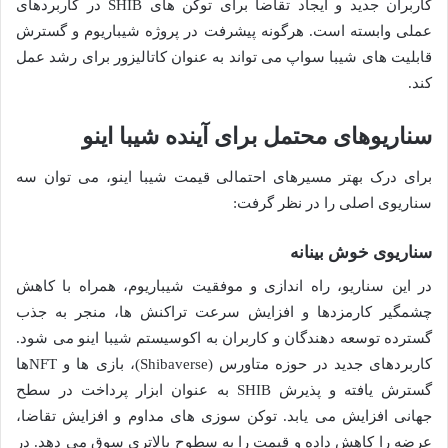
کاربران جدید و ایجاد تقاضا برای توکن های SHIB در کاربردهای
عملی وابسته است. هرگونه پیشرفت در پروژه شیباریوم و گسترش
قابلیت های شیبا سواپ می تواند به عنوان کاتالیزور برای رشد عمل
کند.
سناریوهای محتمل برای آینده شیبا اینو
برای درک بهتر مسیرهای احتمالی قیمت شیبا اینو، می توان سه
سناریوی اصلی را در نظر گرفت:
سناریوی خوش بینانه
در این سناریو، راه اندازی و موفقیت شیباریوم، همراه با کاهش
چشمگیر کارمزدها و افزایش سرعت تراکنش ها، منجر به جذب
گسترده توسعه دهندگان و کاربران به اکوسیستم شیبا اینو می شود.
کاربردهای جدید در حوزه متاورس (Shibaverse)، بازی ها و NFTها
گسترش یافته و پذیرش SHIB به عنوان ابزار پرداخت در سطح
جهانی افزایش می یابد. توکن سوزی های مداوم و افزایش تقاضا،
عرضه را کاهش داده و قیمت را به سطوح بالاتری سوق می دهد. در