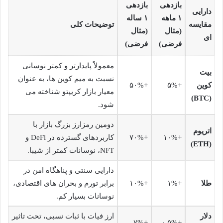
بازدهی
بازدهی
دارایی
۱ ماهه
۱ ساله
مقایسه
توضیحات کلی
(مثال
(مثال
ای
فرضی)
فرضی)
معمولاً پایدارتر و کمتر نوسانی
بیت
نسبت به میم کوین ها، به عنوان
کوین
+۵%
+۵۰%
معیار بازار کریپتو شناخته می
(BTC)
شود.
دومین رمزارز بزرگ بازار با
اتریوم
+۱۰%
+۷۰%
کاربردهای گسترده در DeFi و
(ETH)
NFT، نوسانات کمتر از شیبا.
دارایی سنتی و پناهگاه امن در
طلا
+۱%
+۱۰%
برابر تورم و بحران های اقتصادی،
نوسانات بسیار کم.
دلار
ارز فیات با ثبات نسبی، تحت تاثیر
+۷%
+۰.۵%