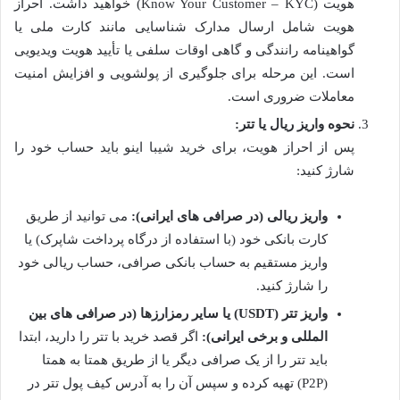
هویت (Know Your Customer – KYC) خواهید داشت. احراز
هویت شامل ارسال مدارک شناسایی مانند کارت ملی یا
گواهینامه رانندگی و گاهی اوقات سلفی یا تأیید هویت ویدیویی
است. این مرحله برای جلوگیری از پولشویی و افزایش امنیت
معاملات ضروری است.
نحوه واریز ریال یا تتر:
پس از احراز هویت، برای خرید شیبا اینو باید حساب خود را
شارژ کنید:
واریز ریالی (در صرافی های ایرانی):
می توانید از طریق
کارت بانکی خود (با استفاده از درگاه پرداخت شاپرک) یا
واریز مستقیم به حساب بانکی صرافی، حساب ریالی خود
را شارژ کنید.
واریز تتر (USDT) یا سایر رمزارزها (در صرافی های بین
المللی و برخی ایرانی):
اگر قصد خرید با تتر را دارید، ابتدا
باید تتر را از یک صرافی دیگر یا از طریق همتا به همتا
(P2P) تهیه کرده و سپس آن را به آدرس کیف پول تتر در