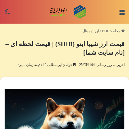
منو
تغی
مجله EDHA
/
ارز دیجیتال
قیمت ارز شیبا اینو (SHIB) | قیمت لحظه ای –
[نام سایت شما]
آخرین به روز رسانی: 25/05/1404
خواندن این مطلب 19 دقیقه زمان میبرد