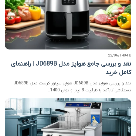
22/06/1404
نقد و بررسی جامع هواپز مدل JD689B | راهنمای
کامل خرید
نقد و بررسی هواپز مدل JD689B هواپز سیلور کرست مدل JD689B
دستگاهی کارآمد با ظرفیت 8 لیتر و توان 1400…