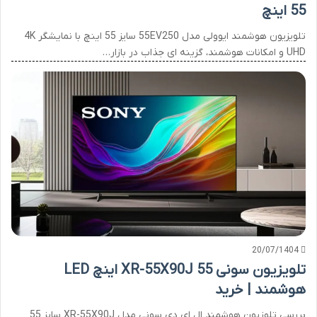
55 اینچ
تلویزیون هوشمند ایوولی مدل 55EV250 سایز 55 اینچ با نمایشگر 4K
UHD و امکانات هوشمند، گزینه ای جذاب در بازار…
20/07/1404
تلویزیون سونی XR-55X90J 55 اینچ LED
هوشمند | خرید
بررسی تلوزیون هوشمند ال ای دی سونی مدل XR-55X90J سایز 55