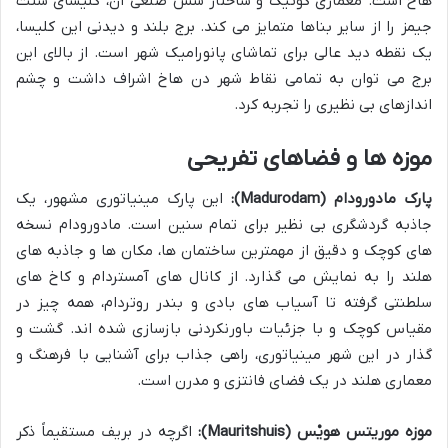
هاخ است. معماری گوتیک و ساختار شش ضلعی آن، کلیسای سنت
جیمز را از سایر بناها متمایز می کند. برج بلند و دیدنی این کلیسا،
یک نقطه دید عالی برای تماشای پانورامیک شهر است. از بالای این
برج می توان به تمامی نقاط شهر دن هاخ اشراف داشت و چشم
اندازهای بی نظیری را تجربه کرد.
موزه ها و فضاهای تفریحی
پارک مادورودام (Madurodam):
این پارک مینیاتوری مشهور، یک
جاذبه گردشگری بی نظیر برای تمام سنین است. مادورودام نسخه
های کوچک و دقیق از مهمترین ساختمان ها، مکان ها و جاذبه های
هلند را به نمایش می گذارد. از کانال های آمستردام و کاخ های
سلطنتی گرفته تا آسیاب های بادی و بندر روتردام، همه چیز در
مقیاس کوچک و با جزئیات باورنکردنی بازسازی شده اند. گشت و
گذار در این شهر مینیاتوری، راهی جذاب برای آشنایی با فرهنگ و
معماری هلند در یک فضای فانتزی و مدرن است.
موزه موریتس هویْس (Mauritshuis):
اگرچه در بریف مستقیماً ذکر