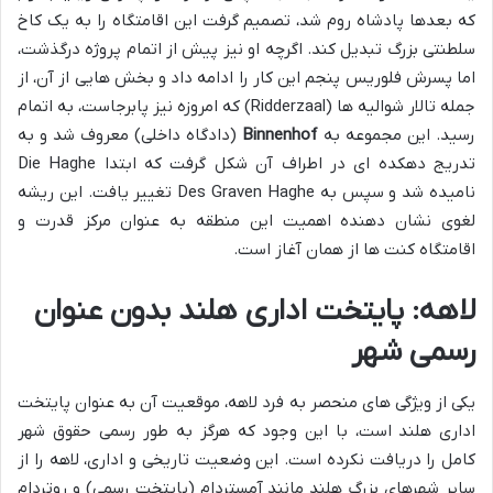
که بعدها پادشاه روم شد، تصمیم گرفت این اقامتگاه را به یک کاخ
سلطنتی بزرگ تبدیل کند. اگرچه او نیز پیش از اتمام پروژه درگذشت،
اما پسرش فلوریس پنجم این کار را ادامه داد و بخش هایی از آن، از
جمله تالار شوالیه ها (Ridderzaal) که امروزه نیز پابرجاست، به اتمام
رسید. این مجموعه به
Binnenhof
(دادگاه داخلی) معروف شد و به
تدریج دهکده ای در اطراف آن شکل گرفت که ابتدا Die Haghe
نامیده شد و سپس به Des Graven Haghe تغییر یافت. این ریشه
لغوی نشان دهنده اهمیت این منطقه به عنوان مرکز قدرت و
اقامتگاه کنت ها از همان آغاز است.
لاهه: پایتخت اداری هلند بدون عنوان
رسمی شهر
یکی از ویژگی های منحصر به فرد لاهه، موقعیت آن به عنوان پایتخت
اداری هلند است، با این وجود که هرگز به طور رسمی حقوق شهر
کامل را دریافت نکرده است. این وضعیت تاریخی و اداری، لاهه را از
سایر شهرهای بزرگ هلند مانند آمستردام (پایتخت رسمی) و روتردام