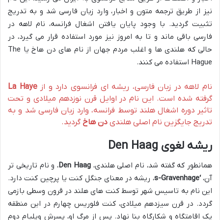
نیز از طریق ترجمه متون و اخبار، وارد زبان فارسی شد و به تدریج
تثبیت گردید. با وجود پایان یافتن اشغال فرانسه، نام لاهه در
فارسی باقی ماند و تا به امروز نیز مورد استفاده قرار می گیرد، در
حالی که هلندی ها و اغلب مردم جهان از نام های دن هاخ یا The
Hague استفاده می کنند.
نام لاهه در زبان فارسی، ریشه ای فرانسوی دارد و از
La Haye
گرفته شده است. این نام در اوایل قرن نوزدهم میلادی و تحت
تاثیر دوره اشغال هلند توسط فرانسه، وارد زبان فارسی شد و به
تدریج جایگزین نام اصلی هلندی
دن هاخ
گردید.
ریشه لغوی
Den Haag
همانطور که گفته شد، نام اصلی هلندی،
Den Haag
، و نام تاریخی تر
آن،
‘s-Gravenhage
، ریشه در معنای جنگل کنت یا پرچین کنت دارد.
این نام به تاسیس شهر توسط کنت های هلند در قرون وسطی بازمی
گردد. در قرن سیزدهم میلادی، کنت فلوریس چهارم در این منطقه
یک اقامتگاه و شکارگاه بنا نهاد. پس از مرگ او، پسرش ویلیام دوم