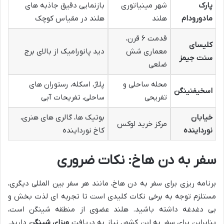
پارک
شهر مینیاتوری
بازنمایی دقیق جاذبه های
مادورودام
هلند
هلند در مقیاس کوچک
قدمت ۶ قرن،
کلیسای
معماری شش
دید پانورامیک از بالای برج
سنت جیمز
ضلعی
محله ساحلی و
پلاژ، اسکله، رستوران های
اسخیفنینگن
تفریحی
ساحلی، تفریحات آبی
خیابان
بوتیک ها، گالری های هنری،
مرکز خرید لوکس
نورداینده
کاخ نورداینده
سفر به دن هاخ: نکات ضروری
برنامه ریزی برای سفر به دن هاخ، مانند هر سفر بین المللی دیگری،
مستلزم توجه به برخی نکات کلیدی است تا تجربه ای لذت بخش و
بی دغدغه داشته باشید. هلند عضوی از منطقه شینگن است،
بنابراین برای سفر به این کشور، نیاز به دریافت
ویزای شینگن
دارید.