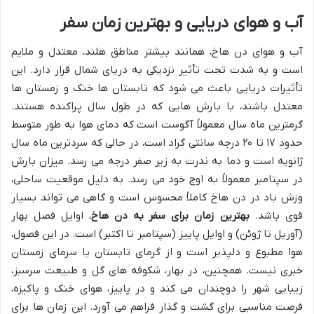
آب و هوای دریایی و بهترین زمان سفر
آب و هوای دن هاخ، همانند بیشتر مناطق هلند، معتدل و ملایم
است و به شدت تحت تأثیر نزدیکی به دریای شمال قرار دارد. این
تأثیرات دریایی باعث می شود که تابستان ها خنک و زمستان ها
معتدل باشند، با بارش هایی که در طول سال پراکنده هستند.
گرمترین ماه سال معمولاً آگوست است که دمای هوا به طور متوسط
حدود ۱۷ تا ۲۰ درجه سانتی گراد است، در حالی که سردترین ماه سال
ژانویه است و دما به ندرت به زیر صفر درجه می رسد. میزان بارش
در سپتامبر معمولاً به اوج خود می رسد. به دلیل موقعیت ساحلی،
وزش باد در دن هاخ کاملاً محسوس است و گاهی می تواند بسیار
قوی باشد.
بهترین زمان برای سفر به دن هاخ
، اوایل فصل بهار
(آوریل تا ژوئن) و اوایل پاییز (سپتامبر تا اکتبر) است. در این فصول،
هوا مطبوع و دلپذیر است و از گرمای تابستان یا سرمای زمستان
خبری نیست. همچنین، در بهار، شکوفه های گل و طبیعت سرسبز،
زیبایی شهر را دوچندان می کند و در پاییز، هوای خنک و پاکیزه،
فرصت مناسبی برای گشت و گذار فراهم می آورد. این زمان ها برای