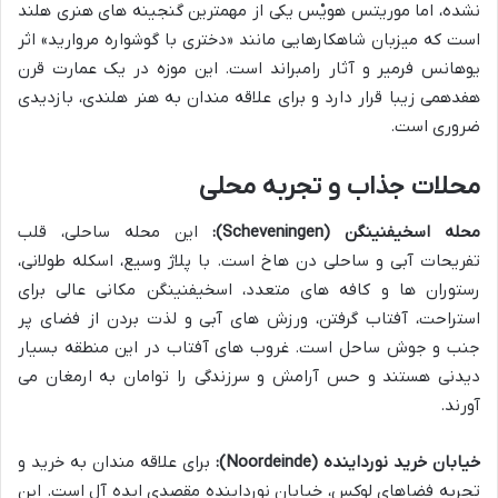
نشده، اما موریتس هویْس یکی از مهمترین گنجینه های هنری هلند
است که میزبان شاهکارهایی مانند «دختری با گوشواره مروارید» اثر
یوهانس فرمیر و آثار رامبراند است. این موزه در یک عمارت قرن
هفدهمی زیبا قرار دارد و برای علاقه مندان به هنر هلندی، بازدیدی
ضروری است.
محلات جذاب و تجربه محلی
محله اسخیفنینگن (Scheveningen):
این محله ساحلی، قلب
تفریحات آبی و ساحلی دن هاخ است. با پلاژ وسیع، اسکله طولانی،
رستوران ها و کافه های متعدد، اسخیفنینگن مکانی عالی برای
استراحت، آفتاب گرفتن، ورزش های آبی و لذت بردن از فضای پر
جنب و جوش ساحل است. غروب های آفتاب در این منطقه بسیار
دیدنی هستند و حس آرامش و سرزندگی را توامان به ارمغان می
آورند.
خیابان خرید نورداینده (Noordeinde):
برای علاقه مندان به خرید و
تجربه فضاهای لوکس، خیابان نورداینده مقصدی ایده آل است. این