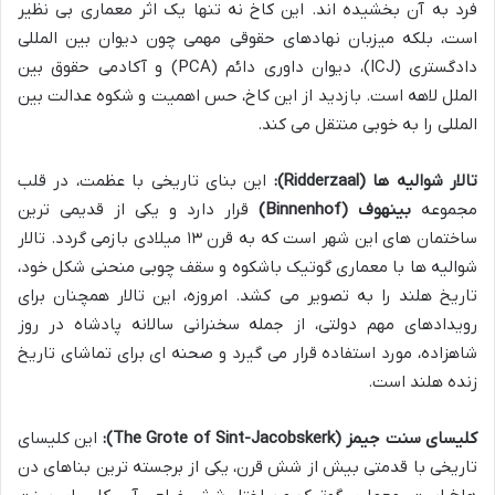
فرد به آن بخشیده اند. این کاخ نه تنها یک اثر معماری بی نظیر
است، بلکه میزبان نهادهای حقوقی مهمی چون دیوان بین المللی
دادگستری (ICJ)، دیوان داوری دائم (PCA) و آکادمی حقوق بین
الملل لاهه است. بازدید از این کاخ، حس اهمیت و شکوه عدالت بین
المللی را به خوبی منتقل می کند.
تالار شوالیه ها (Ridderzaal):
این بنای تاریخی با عظمت، در قلب
مجموعه
بینهوف (Binnenhof)
قرار دارد و یکی از قدیمی ترین
ساختمان های این شهر است که به قرن ۱۳ میلادی بازمی گردد. تالار
شوالیه ها با معماری گوتیک باشکوه و سقف چوبی منحنی شکل خود،
تاریخ هلند را به تصویر می کشد. امروزه، این تالار همچنان برای
رویدادهای مهم دولتی، از جمله سخنرانی سالانه پادشاه در روز
شاهزاده، مورد استفاده قرار می گیرد و صحنه ای برای تماشای تاریخ
زنده هلند است.
کلیسای سنت جیمز (The Grote of Sint-Jacobskerk):
این کلیسای
تاریخی با قدمتی بیش از شش قرن، یکی از برجسته ترین بناهای دن