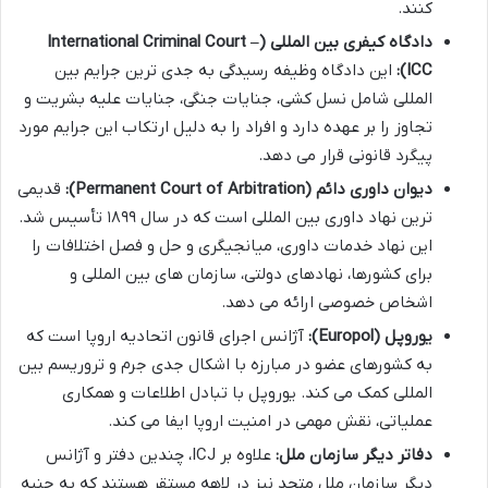
کنند.
دادگاه کیفری بین المللی (International Criminal Court –
ICC):
این دادگاه وظیفه رسیدگی به جدی ترین جرایم بین
المللی شامل نسل کشی، جنایات جنگی، جنایات علیه بشریت و
تجاوز را بر عهده دارد و افراد را به دلیل ارتکاب این جرایم مورد
پیگرد قانونی قرار می دهد.
دیوان داوری دائم (Permanent Court of Arbitration):
قدیمی
ترین نهاد داوری بین المللی است که در سال ۱۸۹۹ تأسیس شد.
این نهاد خدمات داوری، میانجیگری و حل و فصل اختلافات را
برای کشورها، نهادهای دولتی، سازمان های بین المللی و
اشخاص خصوصی ارائه می دهد.
یوروپل (Europol):
آژانس اجرای قانون اتحادیه اروپا است که
به کشورهای عضو در مبارزه با اشکال جدی جرم و تروریسم بین
المللی کمک می کند. یوروپل با تبادل اطلاعات و همکاری
عملیاتی، نقش مهمی در امنیت اروپا ایفا می کند.
دفاتر دیگر سازمان ملل:
علاوه بر ICJ، چندین دفتر و آژانس
دیگر سازمان ملل متحد نیز در لاهه مستقر هستند که به جنبه