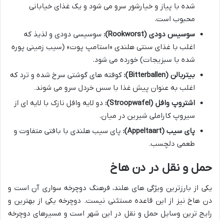
شده با پیاز و خیارشور سرو می شود و یک غذای خیابانی
محبوب است.
سوسیس دودی (Rookworst):
سوسیسی دودی و لذیذ که
اغلب با غذای سنتی هلندی «استامپ پوت» (سیب زمینی پوره
شده با سبزیجات) خورده می شود.
بیتربالن (Bitterballen):
کوفته های گوشتی سرخ شده و ترد که
اغلب به عنوان پیش غذا با سس خردل سرو می شوند.
اشتروپ وافل (Stroopwafel):
دو لایه وافل نازک با لایه ای از
سیروپ کاراملی شیرین در میان.
پای سیب (Appeltaart):
پای سیب هلندی با بافتی متفاوت و
طعمی دلچسب.
حمل و نقل در دن هاخ
یکی از بارزترین ویژگی های هلند، فرهنگ دوچرخه سواری آن است و
دن هاخ نیز از این قاعده مستثنی نیست. دوچرخه یکی از بهترین و
رایج ترین وسایل حمل و نقل در این شهر است و مسیرهای دوچرخه