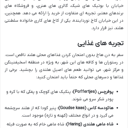
خیابان با بوتیک های شیک، گالری های هنری، و فروشگاه های
برندهای معتبر، تجربه ای متفاوت از خرید را ارائه می دهد. همچنین،
در این خیابان کاخ نورداینده، یکی از کاخ های کاری خانواده سلطنتی
هلند، نیز قرار دارد.
تجربه های غذایی
سفر به دن هاخ بدون امتحان کردن غذاهای محلی هلند ناقص است.
در رستوران ها و کافه های این شهر، به ویژه در منطقه اسخیفنینگن
و مرکز شهر، می توانید طعم های اصیل هلندی را بچشید. برخی از
غذاها و دسرهای محلی که حتماً باید امتحان کنید:
پوفرچس (Poffertjes):
پنکیک های کوچک و پفکی که با کره و
پودر شکر سرو می شوند.
هائودسه کاس (Goudse kaas):
پنیر گودا که از هلند سرچشمه
می گیرد و در انواع مختلف (کهنه و تازه) موجود است.
شاه ماهی هلندی (Haring):
شاه ماهی خام که به صورت فیله