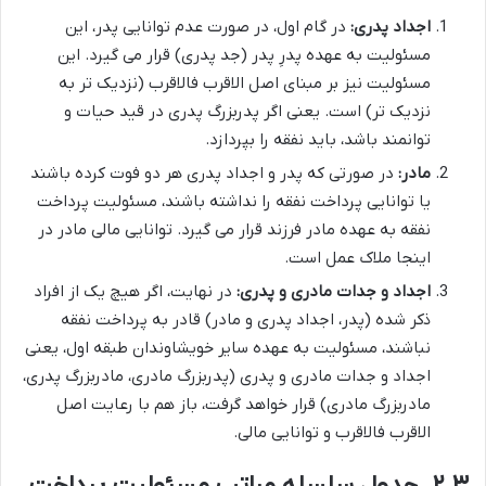
اجداد پدری:
در گام اول، در صورت عدم توانایی پدر، این
مسئولیت به عهده پدرِ پدر (جد پدری) قرار می گیرد. این
مسئولیت نیز بر مبنای اصل الاقرب فالاقرب (نزدیک تر به
نزدیک تر) است. یعنی اگر پدربزرگ پدری در قید حیات و
توانمند باشد، باید نفقه را بپردازد.
مادر:
در صورتی که پدر و اجداد پدری هر دو فوت کرده باشند
یا توانایی پرداخت نفقه را نداشته باشند، مسئولیت پرداخت
نفقه به عهده مادر فرزند قرار می گیرد. توانایی مالی مادر در
اینجا ملاک عمل است.
اجداد و جدات مادری و پدری:
در نهایت، اگر هیچ یک از افراد
ذکر شده (پدر، اجداد پدری و مادر) قادر به پرداخت نفقه
نباشند، مسئولیت به عهده سایر خویشاوندان طبقه اول، یعنی
اجداد و جدات مادری و پدری (پدربزرگ مادری، مادربزرگ پدری،
مادربزرگ مادری) قرار خواهد گرفت، باز هم با رعایت اصل
الاقرب فالاقرب و توانایی مالی.
۲.۳. جدول سلسله مراتب مسئولیت پرداخت