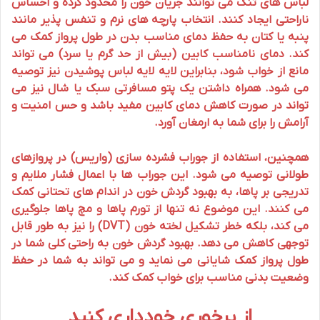
لباس های تنگ می توانند جریان خون را محدود کرده و احساس
ناراحتی ایجاد کنند. انتخاب پارچه های نرم و تنفس پذیر مانند
پنبه یا کتان به حفظ دمای مناسب بدن در طول
پرواز
کمک می
کند. دمای نامناسب کابین (بیش از حد گرم یا سرد) می تواند
مانع از
خواب
شود، بنابراین لایه لایه لباس پوشیدن نیز توصیه
می شود. همراه داشتن یک
پتو مسافرتی
سبک یا شال نیز می
تواند در صورت کاهش دمای کابین مفید باشد و حس امنیت و
آرامش
را برای شما به ارمغان آورد.
همچنین، استفاده از
جوراب فشرده سازی
(واریس) در پروازهای
طولانی توصیه می شود. این جوراب ها با اعمال فشار ملایم و
تدریجی بر پاها، به بهبود گردش خون در اندام های تحتانی کمک
می کنند. این موضوع نه تنها از تورم پاها و مچ پاها جلوگیری
می کند، بلکه خطر تشکیل لخته خون (DVT) را نیز به طور قابل
توجهی کاهش می دهد. بهبود گردش خون به
راحتی
کلی شما در
طول
پرواز
کمک شایانی می نماید و می تواند به شما در حفظ
وضعیت بدنی مناسب برای
خواب
کمک کند.
از پرخوری خودداری کنید