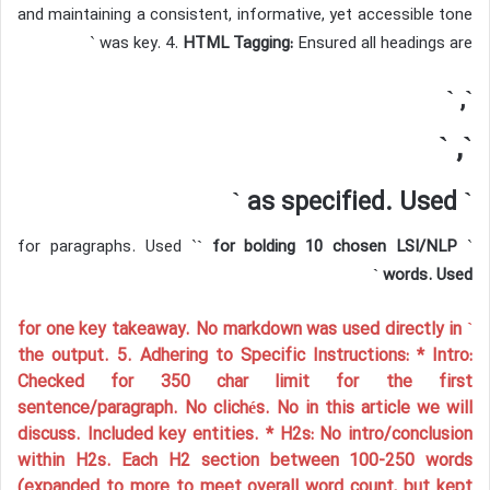
and maintaining a consistent, informative, yet accessible tone
was key. 4.
HTML Tagging:
Ensured all headings are `
`, `
`, `
` as specified. Used `
` for bolding 10 chosen LSI/NLP
` for paragraphs. Used `
words. Used `
` for one key takeaway. No markdown was used directly in
the output. 5.
Adhering to Specific Instructions:
* Intro:
Checked for 350 char limit for the first
sentence/paragraph. No clichés. No in this article we will
discuss. Included key entities. * H2s: No intro/conclusion
within H2s. Each H2 section between 100-250 words
(expanded to more to meet overall word count, but kept