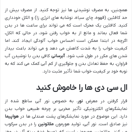
همچنین، به مصرف نوشیدنی ها نیز توجه کنید. از مصرف بیش از
حد کافئین (قهوه، چای سیاه، نوشابه های انرژی زا) و الکل خودداری
کنید. کافئین یک محرک است که می تواند برای ساعت ها در بدن
شما فعال بماند و مانع از به خواب رفتن شود، در حالی که الکل،
اگرچه در ابتدا ممکن است احساس خواب آلودگی ایجاد کند، اما
کیفیت خواب را به شدت کاهش می دهد و می تواند باعث بیدار
شدن های مکرر در طول شب شود.
آبرسانی
کافی بدن با نوشیدن آب
فراوان، به حفظ تعادل بدن و جلوگیری از کم آبی کمک می کند که به
نوبه خود بر کیفیت خواب شما تأثیر مثبت دارد.
ال سی دی ها را خاموش کنید
قرار گرفتن در معرض
نور
، به خصوص نور آبی ساطع شده از
نمایشگرهای الکترونیکی، تأثیر مخربی بر چرخه طبیعی خواب بدن
دارد. این موضوع در مورد نمایشگرهای پشت صندلی ها در
هواپیما
نیز صادق است. نور آبی، تولید هورمون
ملاتونین
را در بدن سرکوب
می کند. ملاتونین هورمونی است که توسط غده پینه آل در مغز