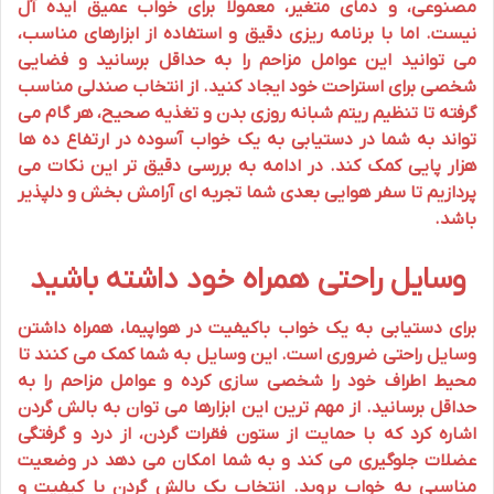
مصنوعی، و دمای متغیر، معمولاً برای خواب عمیق ایده آل
نیست. اما با برنامه ریزی دقیق و استفاده از ابزارهای مناسب،
می توانید این عوامل مزاحم را به حداقل برسانید و فضایی
شخصی برای استراحت خود ایجاد کنید. از انتخاب صندلی مناسب
گرفته تا تنظیم ریتم شبانه روزی بدن و تغذیه صحیح، هر گام می
تواند به شما در دستیابی به یک خواب آسوده در ارتفاع ده ها
هزار پایی کمک کند. در ادامه به بررسی دقیق تر این نکات می
پردازیم تا سفر هوایی بعدی شما تجربه ای آرامش بخش و دلپذیر
باشد.
وسایل راحتی همراه خود داشته باشید
برای دستیابی به یک خواب باکیفیت در هواپیما، همراه داشتن
وسایل راحتی ضروری است. این وسایل به شما کمک می کنند تا
محیط اطراف خود را شخصی سازی کرده و عوامل مزاحم را به
حداقل برسانید. از مهم ترین این ابزارها می توان به
بالش گردن
اشاره کرد که با حمایت از ستون فقرات گردن، از درد و گرفتگی
عضلات جلوگیری می کند و به شما امکان می دهد در وضعیت
مناسبی به خواب بروید. انتخاب یک بالش گردن با کیفیت و