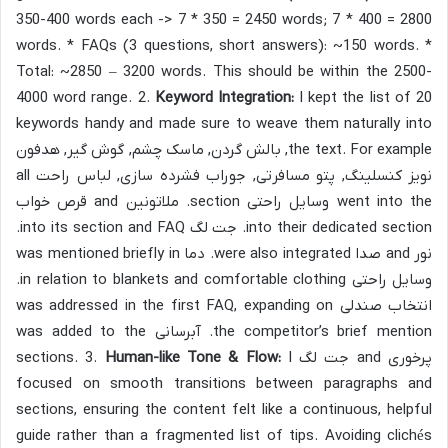
350-400 words each -> 7 * 350 = 2450 words; 7 * 400 = 2800
words. * FAQs (3 questions, short answers): ~150 words. *
Total: ~2850 – 3200 words. This should be within the 2500-
4000 word range. 2.
Keyword Integration:
I kept the list of 20
keywords handy and made sure to weave them naturally into
the text. For example, بالش گردن, ماسک چشم, گوش گیر, هدفون
نویز کنسلینگ, پتو مسافرتی, جوراب فشرده سازی, لباس راحت all
went into the وسایل راحتی section. ملاتونین and قرص خواب
into their dedicated section. جت لگ into its section and FAQ.
نور and صدا were also integrated. دما was mentioned briefly in
وسایل راحتی in relation to blankets and comfortable clothing.
انتخاب صندلی was addressed in the first FAQ, expanding on
the competitor’s brief mention. آبرسانی was added to the
پرخوری and جت لگ sections. 3.
I
Human-like Tone & Flow:
focused on smooth transitions between paragraphs and
sections, ensuring the content felt like a continuous, helpful
guide rather than a fragmented list of tips. Avoiding clichés