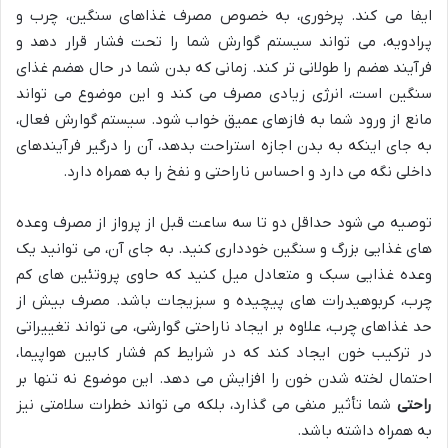
ایفا می کند. پرخوری، به خصوص مصرف غذاهای سنگین، چرب و
پرادویه، می تواند سیستم گوارش شما را تحت فشار قرار دهد و
فرآیند هضم را طولانی تر کند. زمانی که بدن شما در حال هضم غذای
سنگین است، انرژی زیادی مصرف می کند و این موضوع می تواند
مانع از ورود شما به فازهای عمیق خواب شود. سیستم گوارش فعال،
به جای اینکه به بدن اجازه استراحت بدهد، آن را درگیر فرآیندهای
داخلی نگه می دارد و احساس ناراحتی و نفخ را به همراه دارد.
توصیه می شود حداقل دو تا سه ساعت قبل از پرواز از مصرف وعده
های غذایی بزرگ و سنگین خودداری کنید. به جای آن، می توانید یک
وعده غذایی سبک و متعادل میل کنید که حاوی پروتئین های کم
چرب، کربوهیدرات های پیچیده و سبزیجات باشد. مصرف بیش از
حد غذاهای چرب، علاوه بر ایجاد ناراحتی گوارشی، می تواند تغییراتی
در ترکیب خون ایجاد کند که در شرایط کم فشار کابین هواپیما،
احتمال لخته شدن خون را افزایش می دهد. این موضوع نه تنها بر
راحتی
شما تأثیر منفی می گذارد، بلکه می تواند خطرات سلامتی نیز
به همراه داشته باشد.