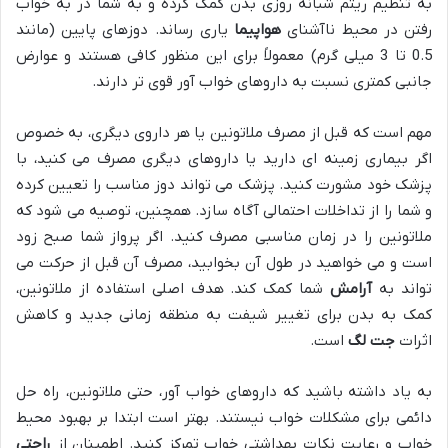
به تنظیم ریتم شبانه روزی بدن کمک کرده و به شما در به خواب
رفتن در محیط ناآشنای
هواپیما
یاری رساند. دوزهای پایین (مانند
0.5 تا 3 میلی گرم) معمولاً برای این منظور کافی هستند و عوارض
جانبی کمتری نسبت به داروهای خواب آور قوی تر دارند.
مهم است که قبل از مصرف ملاتونین یا هر داروی دیگری، به خصوص
اگر بیماری زمینه ای دارید یا داروهای دیگری مصرف می کنید، با
پزشک خود مشورت کنید. پزشک می تواند دوز مناسب را تعیین کرده
و شما را از تداخلات احتمالی آگاه سازد. همچنین، توصیه می شود که
ملاتونین را در زمان مناسبی مصرف کنید. اگر پرواز شما صبح زود
است و می خواهید در طول آن بخوابید، مصرف آن قبل از حرکت می
تواند به
آرامش
شما کمک کند. هدف اصلی استفاده از ملاتونین،
کمک به بدن برای تغییر شیفت به منطقه زمانی جدید و کاهش
اثرات
جت لگ
است.
به یاد داشته باشید که داروهای خواب آور، حتی ملاتونین، راه حل
دائمی برای مشکلات خواب نیستند. بهتر است ابتدا بر بهبود محیط
خواب و رعایت نکات بهداشتی خواب تمرکز کنید. اطمینان از
راحتی