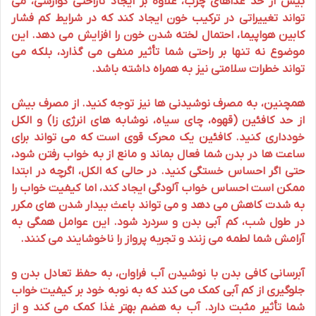
بیش از حد غذاهای چرب، علاوه بر ایجاد ناراحتی گوارشی، می
تواند تغییراتی در ترکیب خون ایجاد کند که در شرایط کم فشار
کابین
هواپیما
، احتمال لخته شدن خون را افزایش می دهد. این
موضوع نه تنها بر
راحتی
شما تأثیر منفی می گذارد، بلکه می
تواند خطرات سلامتی نیز به همراه داشته باشد.
همچنین، به مصرف نوشیدنی ها نیز توجه کنید. از مصرف بیش
از حد کافئین (قهوه، چای سیاه، نوشابه های انرژی زا) و الکل
خودداری کنید. کافئین یک محرک قوی است که می تواند برای
ساعت ها در بدن شما فعال بماند و مانع از به
خواب
رفتن شود،
حتی اگر احساس خستگی کنید. در حالی که الکل، اگرچه در ابتدا
ممکن است احساس خواب آلودگی ایجاد کند، اما کیفیت خواب را
به شدت کاهش می دهد و می تواند باعث بیدار شدن های مکرر
در طول شب، کم آبی بدن و سردرد شود. این عوامل همگی به
آرامش
شما لطمه می زنند و تجربه
پرواز
را ناخوشایند می کنند.
آبرسانی
کافی بدن با نوشیدن آب فراوان، به حفظ تعادل بدن و
جلوگیری از کم آبی کمک می کند که به نوبه خود بر کیفیت
خواب
شما تأثیر مثبت دارد. آب به هضم بهتر غذا کمک می کند و از