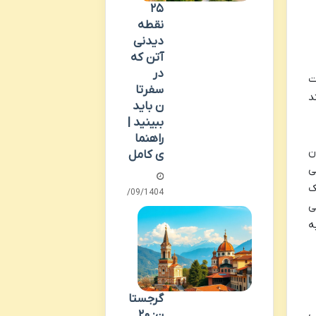
۲۵
نقطه
دیدنی
آتن که
در
ت
سفرتا
د
ن باید
ببینید |
راهنما
ن
ی کامل
ی
ک
30/09/1404
ی
ه
گرجستا
ن: ۲۰
ی