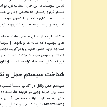
لباس بپوشند. با این حال، انتخاب نوع پو
بسیار گرم و زمستان ها معتدل و بارانی هس
تر برای شب های خنک تر یا فصول سردتر تو
لباس های راحت و مناسب پیاده روی بهترین
هنگام بازدید از اماکن مذهبی مانند مساج
های پوشیده که شانه ها و زانوها را بپوشا
مساجد، باید کفش هایتان را درآورید. توص
فضاهای عمومی شهر، به ویژه در مناطق غیرت
کوچک، نشان دهنده احترام شما به میزبانان 
شناخت سیستم حمل و نقل 
سیستم حمل ونقل
در
آنتالیا
نسبتاً گسترده
کند. برای صرفه جویی در
هزینه ها
، استفاده
حتی به مناطق اطراف، دسترسی آسانی دا
(AntalyaKart) دارید که می توانید آن را از کیوسک ها یا ایستگاه های اصلی تهیه کنید.