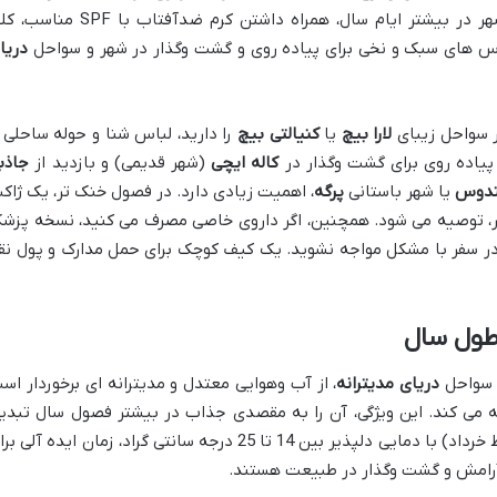
با توجه به آب وهوای گرم و آفتابی این شهر در بیشتر ایام سال، همراه داشتن کرم ضدآفتاب با PF
اس های سبک و نخی برای پیاده روی و گشت وگذار در شهر و سواحل
دریا
 سواحل زیبای
لارا بیچ
یا
کنیالتی بیچ
را دارید، لباس شنا و حوله ساحلی ر
یاده روی برای گشت وگذار در
کاله ایچی
(شهر قدیمی) و بازدید از
جاذب
ندوس
یا شهر باستانی
پرگه
، اهمیت زیادی دارد. در فصول خنک تر، یک ژاک
ر، توصیه می شود. همچنین، اگر داروی خاصی مصرف می کنید، نسخه پزش
ا در سفر با مشکل مواجه نشوید. یک کیف کوچک برای حمل مدارک و پول نق
 طول سال
 سواحل
دریای مدیترانه
، از آب وهوایی معتدل و مدیترانه ای برخوردار اس
سال را تجربه می کند. این ویژگی، آن را به مقصدی جذاب در بیشتر فصول سال تبدی
(اواسط اسفند تا اواسط خرداد) با دمایی دلپذیر بین 14 تا 25 درجه سانتی گراد، زمان ایده آلی 
 آرامش و گشت وگذار در طبیعت هستند.