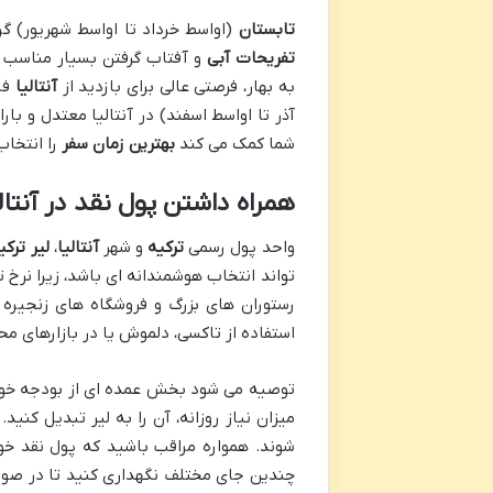
تابستان
(اواسط خرداد تا اواسط شهریور) گرم و آفتابی است و د
تفریحات آبی
و آفتاب گرفتن بسیار مناسب
به بهار، فرصتی عالی برای بازدید از
آنتالیا
فرا
آذر تا اواسط اسفند) در آنتالیا معتدل و ب
شما کمک می کند
بهترین زمان سفر
را انتخا
همراه داشتن پول نقد در آنتالی
واحد پول رسمی
ترکیه
و شهر
آنتالیا
،
لیر ترکی
تواند انتخاب هوشمندانه ای باشد، زیرا نرخ 
رستوران های بزرگ و فروشگاه های زنجیره ا
استفاده از تاکسی، دلموش یا در بازارهای م
توصیه می شود بخش عمده ای از بودجه خود را
میزان نیاز روزانه، آن را به لیر تبدیل کن
شوند. همواره مراقب باشید که پول نقد خو
چندین جای مختلف نگهداری کنید تا در صو