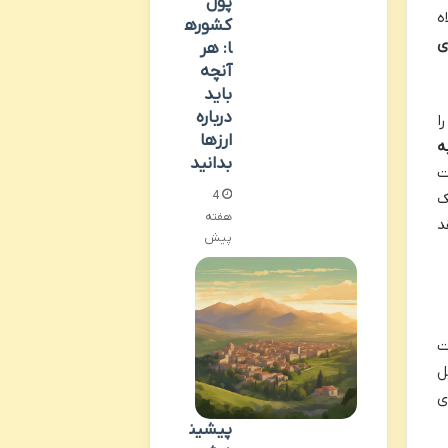
پول
S مناسب، کلاه
کشوره
ی
ا: هر
آنچه
باید
درباره
ا
ارزها
ه
بدانید
ت
4
ک
هفته
د
پیش
ت
ل
برای
پیشین