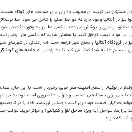
ی مشترک) نیز گزینه ای محبوب و ارزان برای مسافت های کوتاه هستند 
یز در آنتالیا وجود دارد که دو خط اصلی را شامل می شود: خط نوستالژ
 مناطق بیشتری را پوشش می دهد. تاکسی ها نیز به وفور یافت می شوند
شدن، در مورد قیمت توافق کنید یا مطمئن شوید که تاکسی متر روشن است
ز در
فرودگاه آنتالیا
و سطح شهر فراهم است، اما رانندگی در شهرهای شلو
ن سیستم ها به شما کمک می کند تا به راحتی به
جاذبه های گردشگر
فدار در
ترکیه
، از سطح
امنیت سفر
خوبی برخوردار است. با این حال، همانن
ات ایمنی برای حفظ
ایمنی
شخصی و دارایی ها ضروری است. توصیه می شو
 جواهرات گران قیمت خودداری کنید و وسایل ارزشمند خود را در گاوصندو
 بازارها، سواحل (به ویژه
ساحل لارا
و
کنیالتی
) و مراکز خرید، مراقب جی
یک نگه دارید.