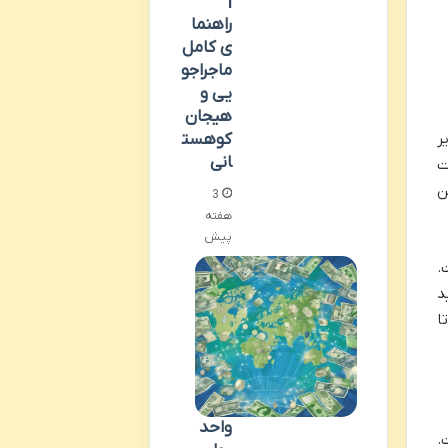
|
راهنما
ی کامل
ماجراجو
یی و
هیجان
کوهست
ر
انی
قامت
تن
3
هفته
پیش
.
د
ا
واحد
.