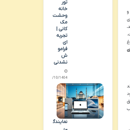
تور
خانه
و
وحشت
ی
مک
،
کانی |
.
تجربه
غ
ای
فرامو
ی
ش
نشدنی
06/10/1404
د
د
ق
ب
نمایندگ
ی