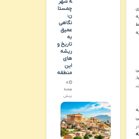
ه شهر
چمستا
ن:
ه
نگاهی
ط
عمیق
ه
به
تاریخ و
ریشه
های
این
ی
منطقه
،
4
،
هفته
پیش
ه
ی
ر
ه