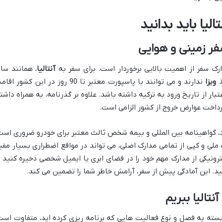
الیا باید بدانید
فر زمینی و هوایی
رک سفر از اهمیت بالایی برخوردار است. برای سفر به
آنتالیا
، همانند سای
ذ
ویزا
ندارند و می توانند با پاسپورت معتبر تا 90 روز در این کشور ا
م است گذرنامه شما حداقل 6 ماه اعتبار از تاریخ ورود به ترکیه داشته باشد. علاوه بر گذرنامه، به همراه داش
داخت عوارض خروج از کشور الزامی است.
، گواهینامه بین المللی و بیمه شخص ثالث معتبر برای خودرو ضروری است
لی و کپی از تمامی مدارک اصلی، می تواند در مواقع اضطراری بسیار مفی
ونیکی از مدارک مهم خود را در فضای ابری یا ایمیل شخصی ذخیره کنید ت
د. این آمادگی پیش از سفر، آرامش خاطر شما را تضمین می کند.
نتالیا ببریم
بسته به فصل و نوع فعالیت هایی که برنامه ریزی کرده اید، متفاوت است