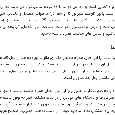
ما می تواند تا 38 درجه سانتی گراد نیز برسد که برای
 است.
پاییز
(اواسط شهریور تا اواسط آذر) با هوایی معتدل و دلپذیر، شبی
هم می کند. میانگین دما در مهرماه حدود 25 درجه است.
زمستان
(اواس
ارانی است و بارش برف بسیار نادر است. شناخت این الگوهای آب وهوایی ب
ب کنید و لباس های مناسب همراه داشته باشید.
ا
ه
است. با این حال، همراه داشتن مقداری
دلار
یا یورو به عنوان پول نقد م
تبدیل آن ها اغلب در صرافی ها و مراکز معتبر بهتر است. بسیاری از هتل ها
ی کارت های اعتباری بین المللی را می پذیرند، اما برای خریدهای کوچک
حلی، داشتن پول نقد ضروری است.
 به صورت کارت اعتباری یا ارز بین المللی همراه داشته باشید و تنها ب
ید. صرافی ها و دستگاه های خودپرداز در نقاط مختلف شهر به وفور یافت م
د را در مکان های شلوغ و توریستی در معرض دید قرار ندهید و آن را د
رت بروز مشکل، تمام سرمایه خود را از دست ندهید. مدیریت صحیح
هزین