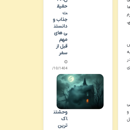
حقیق
ا
ت
م
جذاب و
ی
،
دانستن
ی های
مهم
س
قبل از
ه
سفر
ر
ی
05/10/1404
ی
و
وحشتن
اک
ل
ترین