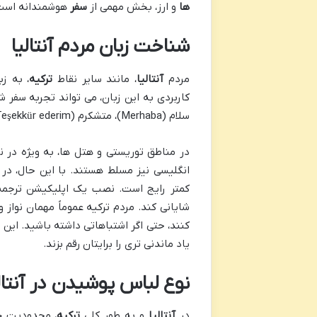
ها
و ارز، بخش مهمی از
سفر
هوشمندانه است
شناخت زبان مردم آنتالیا
مردم
آنتالیا
، مانند سایر نقاط
ترکیه
، به ز
کاربردی به این زبان، می تواند تجربه سفر شم
سلام (Merhaba)، متشکرم (Teşekkür ederim)، لطفا (Lütfen) و ببخشید (Affedersiniz) بسیار کارآمد هستند.
در مناطق توریستی و هتل ها، به ویژه در ن
انگلیسی نیز مسلط هستند. با این حال، در 
کمتر رایج است. نصب یک اپلیکیشن ترجمه ب
شایانی کند. مردم ترکیه عموماً مهمان نواز
کنند، حتی اگر اشتباهاتی داشته باشید. این
یاد ماندنی تری را برایتان رقم بزند.
نوع لباس پوشیدن در آنتال
در
آنتالیا
و به طور کلی
ترکیه
، محدودیت خا