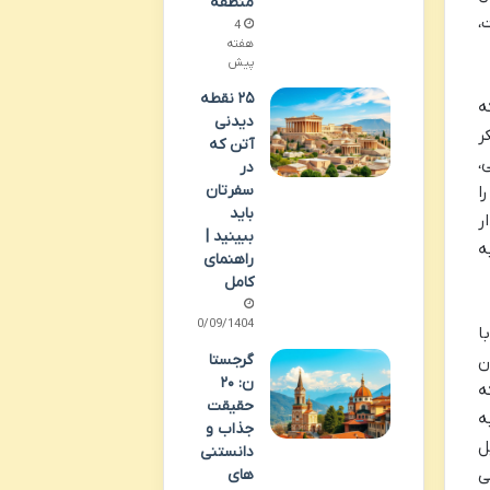
منطقه
،
4
هفته
پیش
۲۵ نقطه
ه
دیدنی
ر
آتن که
،
در
سفرتان
ا
باید
ر
ببینید |
ه
راهنمای
کامل
30/09/1404
ا
گرجستا
ن
ن: ۲۰
ه
حقیقت
ه
جذاب و
ل
دانستنی
های
ی