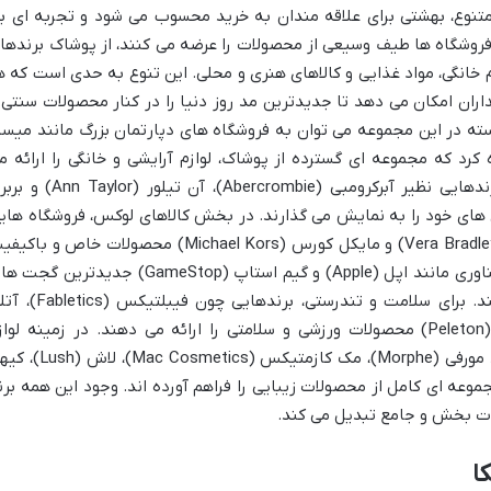
یکا با بیش از ۵۲۰ فروشگاه متنوع، بهشتی برای علاقه مندان به خرید محسوب می شود و تجربه ای 
ن فروشگاه ها طیف وسیعی از محصولات را عرضه می کنند، از پوشاک برندها
 خانگی، مواد غذایی و کالاهای هنری و محلی. این تنوع به حدی است که ه
ران امکان می دهد تا جدیدترین مد روز دنیا را در کنار محصولات سنتی 
ته در این مجموعه می توان به فروشگاه های دپارتمان بزرگ مانند میسی
و نوردستروم (Nordstrom) اشاره کرد که مجموعه ای گسترده از پوشاک، لوازم آرایشی و خانگی را ارائه 
دهند. برای علاقه مندان به مد و فشن، برندهایی نظیر آبرکرومبی (Abercrombie)، آن تیلور (
لکسیون های خود را به نمایش می گذارند. در بخش کالاهای لوکس، فروشگاه های
مانند سواروفسکی (Swarovski)، ورا بردلی (Vera Bradley) و مایکل کورس (Michael Kors) محصولات خاص و ب
را عرضه می کنند. همچنین، فروشگاه های فناوری مانند اپل (Apple) و گیم استاپ (GameStop) جدیدترین گ
بازی ها را در اختیار مشتریان قرار می دهند. برای سلامت و تندرستی، برندهایی چون ف
(Athleta)، لولولمون (lululemon) و پلتون (Peleton) محصولات ورزشی و سلامتی را ارائه می دهند. در زمینه لوا
آرایشی و بهداشتی نیز، فروشگاه هایی مانند مورفی (Morphe)، مک کازمتیکس ( Cosmetics
Ki)، سفورا (Sephora) و اولتا (Ulta) مجموعه ای کامل از محصولات زیبایی را فراهم آورده اند. وجود این همه بر
لذت بخش و جامع تبدیل می کند.
ا