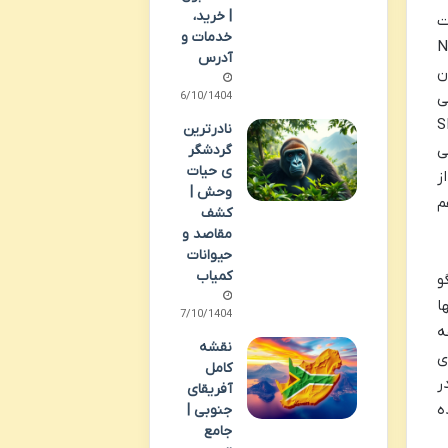
| خرید،
ت
خدمات و
 (Nickelodeon
آدرس
ن
06/10/1404
ی
SEA LIFE
نادرترین
گردشگر
زه می
ی حیات
ز
وحش |
م
کشف
مقاصد و
حیوانات
کمیاب
 لگو
ا
07/10/1404
ه
نقشه
ی
کامل
ر
آفریقای
ه
جنوبی |
جامع