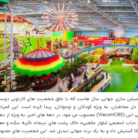
نیمیشن سازی جهانی، سال هاست که با خلق شخصیت های کارتونی دوس
 دل مخاطبان، به ویژه کودکان و نوجوانان، پیدا کرده است. این کمپان
آمریکایی که بخشی از مجموعه ویاکام سی بی اس (ViacomCBS) محسوب می شود، در دهه های اخیر، به ویژه از 
مانند «باب اسفنجی شلوار مکعبی»، «لاک پشت های نینجا»، «گربه سگ» و «ه
 آمریکا گسترش داد و به یک برند جهانی تبدیل شد. این شخصیت های محبو