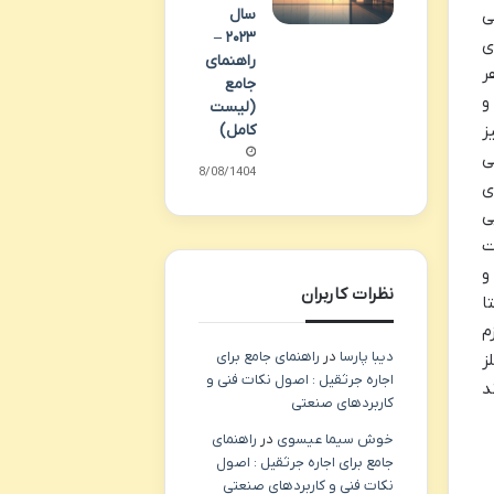
سال
بی
۲۰۲۳ –
ی
راهنمای
ر
جامع
و
(لیست
کامل)
ز
می
28/08/1404
Ann Taylor) و بربری
ی
اکیفیت
جت ها و
نظرات کاربران
یبلتیکس (Fabletics)، آتلتا
زم
دیبا پارسا
در
راهنمای جامع برای
Mac)، لاش (Lush)، کیهلز
اجاره جرثقیل : اصول نکات فنی و
ند
کاربردهای صنعتی
خوش سیما عیسوی
در
راهنمای
جامع برای اجاره جرثقیل : اصول
نکات فنی و کاربردهای صنعتی