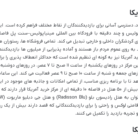
یکا
د، دسترسی آسانی برای بازدیدکنندگان از نقاط مختلف فراهم کرده است. ای
ز شهر مینیاپولیس و چند دقیقه با فرودگاه بین المللی مینیاپولیس–سنت پل فاصل
ی گردشگران داخلی و خارجی تبدیل می کند. تمامی فروشگاه ها، رستوران ها
 به روی عموم مردم باز هستند و آماده پذیرایی از میلیون ها بازدیدکنند
 آمریکا نیز به گونه ای تنظیم شده است که حداکثر انعطاف پذیری را برا
بازدیدکنندگان فراهم آورد. به طور معمول، این مرکز در روزهای یکشنبه از ساعت ۱۱ صبح تا ۷ عصر، در روزهای د
سه شنبه از ساعت ۱۱ صبح تا ۸ عصر، و در روزهای جمعه و شنبه از ساعت ۱۰ صبح تا ۹ عصر فعالیت می کند. این 
د تا با برنامه ریزی مناسب، از تمامی امکانات و جاذبه های موجود در ای
مجموعه عظیم بهره مند شوند. برای اقامت، بیش از ۵۰ هتل در فاصله ۱۰ دقیقه ای از مرکز خرید آمریکا قرار دارند ک
جمله نزدیک ترین و معتبرترین آن ها می توان به هتل ر
انات اقامتی لوکس و راحتی را برای بازدیدکنندگانی که قصد دارند بیش از یک رو
و تجربه بازدید را تکمیل می کنند.
کا