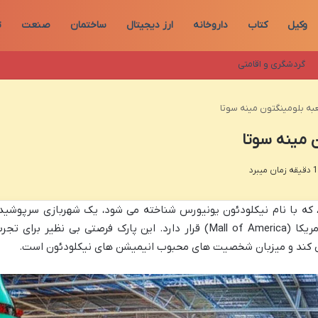
وکیل
کتاب
داروخانه
ارز دیجیتال
ساختمان
صنعت
ت
گردشگری و اقامتی
به بلومینگتون مینه سوتا
 مینه سوتا
ا، که با نام نیکلودئون یونیورس شناخته می شود، یک شهربازی سرپوشید
هیجان انگیز است که در قلب مرکز خرید آمریکا (Mall of America) قرار دارد. این پارک فرصتی بی نظیر برای تج
 می کند و میزبان شخصیت های محبوب انیمیشن های نیکلودئون است.