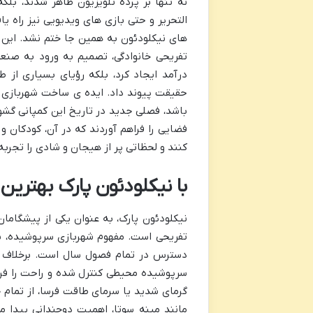
نه تنها بر پرده تلویزیون ظاهر شدند، بل
التحریر و حتی بازی های ویدیویی نیز راه ی
های نیکلودئون به همین جا ختم نشد. این
تفریحی خانوادگی، تصمیم به ورود به صنع
درآمد ایجاد کرد، بلکه رؤیای بسیاری از ط
حقیقت پیوند داد. ایده ی ساخت شهربازی ها
باشد، فصلی جدید در تاریخ این کمپانی گشود
فضایی را فراهم آوردند که در آن، کودکان و
کنند و لحظاتی پر از هیجان و شادی را تجربه 
با نیکلودئون پارک بهتری
نیکلودئون پارک، به عنوان یکی از پیشگاما
تفریحی است. مفهوم شهربازی سرپوشیده، پ
دسترس در تمام فصول سال است. برخلاف پا
سرپوشیده محیطی کنترل شده و راحت را فراهم
گرمای شدید یا سرمای طاقت فرسا، از تمام 
مانند مینه سوتا، اهمیت دوچندانی پیدا 