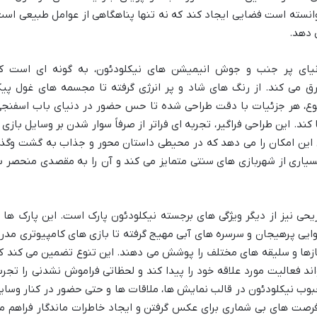
وانسته است فضایی ایجاد کند که نه تنها پناهگاهی از عوامل طبیعی است
ی دهد.
 دنیای پر جنب و جوش انیمیشن های نیکلودئون، به گونه ای است ک
رق می کند. از رنگ های شاد و پر انرژی گرفته تا مجسمه های غول پیک
ع، هر جزئیات با دقت طراحی شده تا حس حضور در دنیای باب اسفنجی
کند. این طراحی فراگیر، تجربه ای فراتر از صرفاً سوار شدن بر وسایل بازی ر
ن این امکان را می دهد که در محیطی داستان محور و جذاب به گشت وگذا
ز بسیاری از شهربازی های سنتی متمایز می کند و آن را به مقصدی منحصر ب
حی نیز از دیگر ویژگی های برجسته نیکلودئون پارک است. این پارک ها ب
وایی پرهیجان و سرسره های آبی مهیج گرفته تا بازی های کامپیوتری مدر
زها و سلیقه های مختلف را پوشش می دهند. این تنوع تضمین می کند ک
اند فعالیت مورد علاقه خود را پیدا کند و لحظاتی فراموش نشدنی را تجرب
وب نیکلودئون در قالب نمایش ها، ملاقات ها و حتی حضور در کنار وسای
 فرصت های بی شماری برای عکس گرفتن و ایجاد خاطرات ماندگار فراهم م