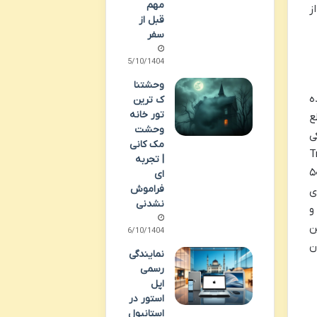
مهم
ز
قبل از
سفر
05/10/1404
وحشتنا
یده
ک ترین
تور خانه
ع
وحشت
 خود در سال ۱۹۹۲، به یکی
مک کانی
 بر عهده گروه تریپل فایو (Triple
| تجربه
با مساحتی بالغ بر ۵۰۰,۰۰۰
ای
فراموش
ی
نشدنی
 و
 ۱۸ درصد از این
06/10/1404
ن
نمایندگی
رسمی
اپل
استور در
استانبول