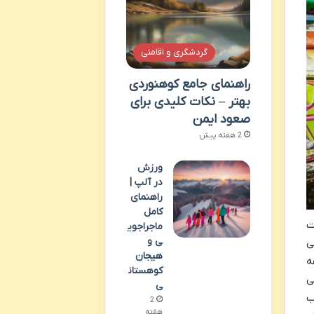
گردشگری و اقامتی
راهنمای جامع کوهنوردی
بهتر – نکات کلیدی برای
صعود ایمن
2 هفته پیش
ورزش
در آلپ |
راهنمای
کامل
ت
ماجراجوی
ی و
ی
هیجان
دهه
کوهستان
ی
ی
ب
2
هفته