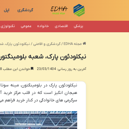
گردشگری
اپل
پزشکی
اقتصادی
خانواده
عمومی
تکنولوژی
مجله EDHA
/
گردشگری و اقامتی
/
نیکلودئون پارک، شع
نیکلودئون پارک، شعبه بلومینگتون
آخرین به روز رسانی: 23/03/1404
خواندن این مطلب 18 دقیقه زمان میبرد
نیکلودئون پارک در بلومینگتون، مینه سوت
سرگرمی های خانوادگی در کنار خرید فراهم