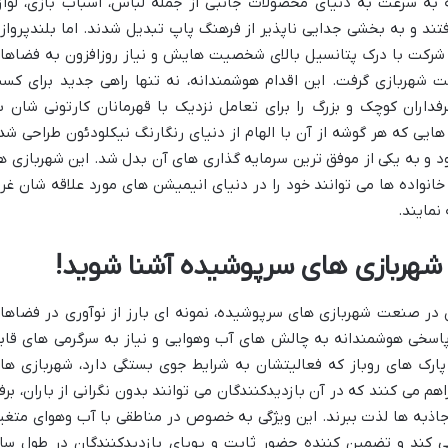
که به سرعت به دنیای محصولات جانبی از جمله لباس، اسباب بازی، لواز
افتند و به بخشی جدایی ناپذیر از فرهنگ پاپ تبدیل شدند. اما بلندپرواز
 شرکت با درک پتانسیل بالای شخصیت هایش و نیاز روزافزون به فضاها
ت شهربازی گرفت. این اقدام هوشمندانه، نه تنها راهی جدید برای کس
رفداران کوچک و بزرگ را برای تعامل نزدیک با قهرمانان کارتونی شان ب
یی که هر گوشه از آن با الهام از دنیای رنگارنگ نیکلودئون طراحی شد
 و به یکی از موفق ترین سرمایه گذاری های آن بدل شد. این شهربازی ها
 خانواده ها می توانند خود را در دنیای انیمیشن های مورد علاقه شان غر
نمایند.
ن شهربازی های سرپوشیده آشنا شوید!
ن در صنعت شهربازی های سرپوشیده، نمونه ای بارز از نوآوری در فضاها
اسخی هوشمندانه به چالش های آب وهوایی و نیاز به سرگرمی های قاب
رک های روباز که فعالیتشان به شرایط جوی بستگی دارد، شهربازی ها
 می کنند که در آن بازدیدکنندگان می توانند بدون نگرانی از باران، برف
جاذبه ها لذت ببرند. این ویژگی به خصوص در مناطقی با آب وهوای متغیر
می کند و تضمین کننده حضور ثابت و پویای بازدیدکنندگان در طول سا