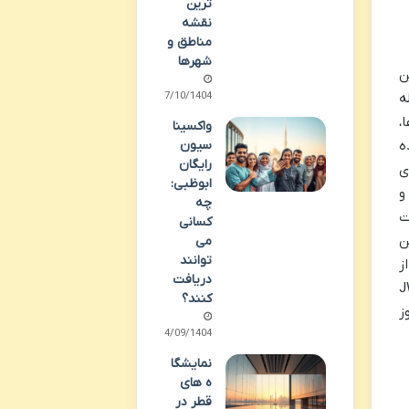
ترین
نقشه
مناطق و
شهرها
ن
07/10/1404
ه
،
واکسینا
سیون
ه
رایگان
ی
ابوظبی:
وشنبه و
چه
ساعات
کسانی
ن
می
توانند
ه از
دریافت
ادیسون بلو (Radisson Blu) و هتل جی دبلیو ماریوت (JW
کنند؟
ز
04/09/1404
نمایشگا
ه های
قطر در