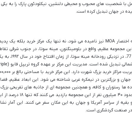
امل با شخصیت های محبوب و محیطی دلنشین، نیکلودئون پارک را به یکی ا
ده در جهان تبدیل کرده است.
مرکز خرید آمریکا (Mall of America)، که به اختصار MOA نیز نامیده می شود، نه تنها یک مرکز خرید بلکه یک پد
ین مجموعه عظیم، واقع در بلومینگتون، مینه سوتا، در جنوب شرقی تقاط
اینتر استیت 494 و بزرگراه ایالت مینه سوتا 77، در نزدیکی رودخانه مینه سوتا، از زمان افتتاح
از مقاصد اصلی خرید و سرگرمی در آمریکای شمالی تبدیل شده است. مدیریت این مرکز
Five Group) است که در زمینه توسعه و مدیریت مراکز خرید بزرگ شهرت دارد. این مرکز خرید 
 جهان و بزرگترین در نیمکره غربی شناخته می شود. این ابعاد عظیم، فضا
 دادن بیش از ۵۲۰ فروشگاه، ده ها رستوران و کافه، و همچنین مجموعه ای از جاذبه های تفریحی بزرگ
منحصر به فرد را فراهم آورده است. سالانه حدود ۴۰ میلیون نفر از این مجموعه بازدید می کنند که تنها
 بقیه از سراسر آمریکا و جهان به این مکان سفر می کنند. این آمار نشا