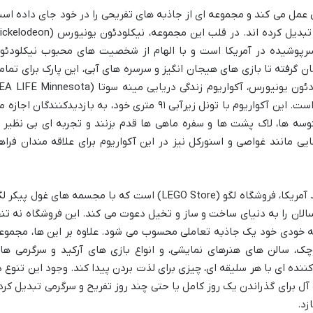
تی عمل می کند و مجموعه ای از جاذبه های تفریحی را در خود جای داده اس
که آن را به یک مقصد گردشگری تمام عیار تبدیل کرده اند. در قلب این مجموعه، نیکلودئون یونیورس
هربازی سرپوشیده در آمریکا است و با الهام از شخصیت های محبوب نیکلودئو
گرفته تا بازی های هیجان انگیز و سرسره های آبی، این پارک برای تمام
سنین سرگرمی فراهم می کند. در کنار نیکلودئون یونیورس، آکواریوم زندگی دریایی مینه سوتا ( Minnesota
Aquarium) نیز از محبوبیت بالایی برخوردار است. این آکواریوم با تونل زیرآبی ۹۱ متری خود، به بازدیدکنندگان اجا
ه آبزی از جمله کوسه ها، لاک پشت ها و سفره ماهی ها قدم بزنند و تجربه ای بی نظیر ا
ی مانند غواصی و اسنورکل نیز در این آکواریوم برای علاقه مندان فراه
یکی دیگر از جاذبه های برجسته در مرکز خرید آمریکا، فروشگاه لگو (LEGO Store) است که با مجسمه های غول پیکر
سالان را به دنیای ساخت و ساز و تخیل دعوت می کند. این فروشگاه نه تنه
ه خودی خود یک جاذبه تعاملی محسوب می شود. علاوه بر این ها، مجموع
ک، سالن های هنرهای نمایشی، و انواع بازی های آرکید و سرگرمی ها
نده ای با هر سلیقه ای، چیزی برای لذت بردن پیدا کند. وجود این تنوع د
ه آل برای گذراندن یک روز کامل یا حتی چند روز تفریح و سرگرمی تبدیل کرد
زد.