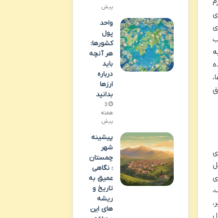
م
پیش
ی
واحد
ی
پول
ب
کشورها:
ه
هر آنچه
باید
ه
درباره
،
ارزها
ق
بدانید
3
هفته
پیش
پیشینه
شهر
ی
چمستان
ل
: نگاهی
ی
عمیق به
تاریخ و
،
ریشه
،
های این
ل