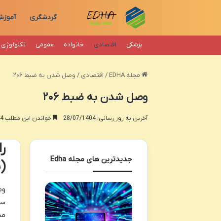
گردشگری
آموز
پزشکی
اقتصادی
خانواده
عمومی
تکنولوژی
مجله EDHA
/
اقتصادی
/
وصل شدن به ضبط ۲۰۶
وصل شدن به ضبط ۲۰۶
آخرین به روز رسانی: 28/07/1404
خواندن این مطلب 14 دقیقه زمان میبرد
جدیدترین های مجله Edha
(بل
سی
مختلف