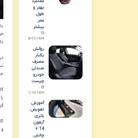
عملکرد
بهتر و
طول
عمر
بیشتر
خو
28/01/1404
دا
روکش
یکبار
مصرف
نی
صندلی
حت
خودرو
چیست
21/10/1403
آموزش
گز
تعویض
باتری
اگ
آیفون
14 +
و 
چالش