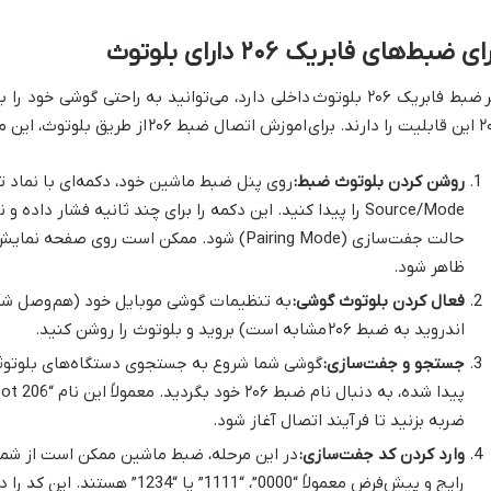
ای ضبط‌های فابریک ۲۰۶ دارای بلوتوث
ر
ضبط فابریک ۲۰۶ بلوتوث
داخلی دارد، می‌توانید به راحتی گوشی خود را 
را دارند. برای
اموزش اتصال ضبط ۲۰۶
از طریق بلوتوث، این مر
روشن کردن بلوتوث ضبط:
روی پنل ضبط ماشین خود، دکمه‌ای با نماد تل
Source/Mode را پیدا کنید. این دکمه را برای چند ثانیه فشار د
ظاهر شود.
فعال کردن بلوتوث گوشی:
به تنظیمات گوشی موبایل خود (هم
وصل شدن
اندروید به ضبط ۲۰۶
مشابه است) بروید و بلوتوث را روشن کنید.
جستجو و جفت‌سازی:
گوشی شما شروع به جستجوی دستگاه‌های بلوتوثی
ضربه بزنید تا فرآیند اتصال آغاز شود.
وارد کردن کد جفت‌سازی:
در این مرحله، ضبط ماشین ممکن است از شم
رایج و پیش‌فرض معمولاً “0000”، “1111