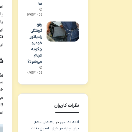
ها
اه
پا
29/05/1403
پا
رفع
ای
گرفتگی
رادیاتور
آش
خودرو
ای
چگونه
انجام
شنا
می‌شود؟
14/05/1403
مح
۰۶
نظرات کاربران
ام
آلاله کمالیان
در
راهنمای جامع
برای اجاره جرثقیل : اصول نکات