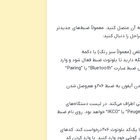
به آن متصل کنید. معمولاً ضبط‌های جدیدتر
احل را دنبال کنید:
فن (معمولاً سبز رنگ) یا دکمه
اده و نگه دارید تا بلوتوث ضبط فعال شود و وارد
حالت جفت‌سازی (Pairing Mode) شود. ممکن است روی صفحه نمایش ضبط عبارت “Bluetooth” یا “Pairing”
 آیفون به ضبط ۲۰۶
و هم
وصل شدن
 اطراف می‌کند. در لیست دستگاه‌های
پیدا شده، به دنبال نام ضبط ۲۰۶ خود بگردید. معمولاً این نام “Peugeot 206” یا “IKCO” خواهد بود. روی نام ضبط
ا یک
کد بلوتوث ۲۰۶
درخواست کند. کدهای
” یا “1234” هستند. این کد را در گوشی خود وارد کنید. با وارد کردن کد