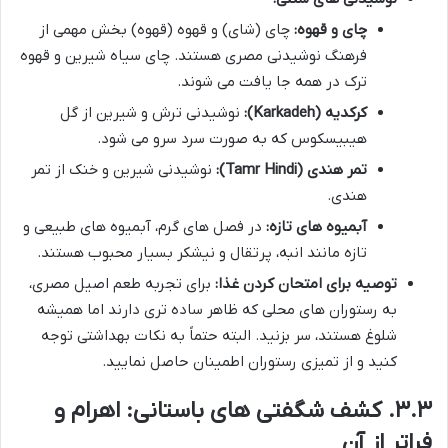
چای و قهوه:
چای (شای) و قهوه (قهوه) بخش مهمی از
فرهنگ نوشیدنی مصری هستند. چای سیاه شیرین و قهوه
ترک در همه جا یافت می شوند.
کرکدیه (Karkadeh):
نوشیدنی ترش و شیرین از گل
هیبیسکوس که به صورت سرد سرو می شود.
تمر هندی (Tamr Hindi):
نوشیدنی شیرین و خنک از تمر
هندی.
آبمیوه های تازه:
در فصل های گرم، آبمیوه های طبیعی و
تازه مانند انبه، پرتقال و نیشکر بسیار محبوب هستند.
توصیه برای امتحان کردن غذا:
برای تجربه طعم اصیل مصری،
به رستوران های محلی که ظاهر ساده تری دارند اما همیشه
شلوغ هستند، سر بزنید. البته حتماً به نکات بهداشتی توجه
کنید و از تمیزی رستوران اطمینان حاصل نمایید.
۳.۳. کشف شگفتی های باستانی: اهرام و
فراتر از آن