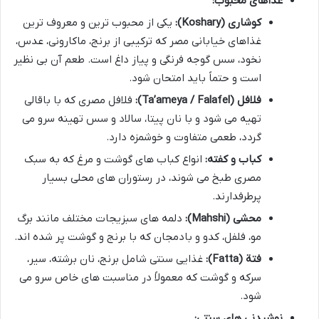
غذاهای محبوب:
کوشاری (Koshary):
یکی از محبوب ترین و معروف ترین
غذاهای خیابانی مصر که ترکیبی از برنج، ماکارونی، عدس،
نخود، سس گوجه فرنگی و پیاز داغ است. طعم آن بی نظیر
است و حتماً باید امتحان شود.
فلافل (Ta’ameya / Falafel):
فلافل مصری که با باقالی
تهیه می شود و با نان پیتا، سالاد و سس تهینه سرو می
گردد، طعمی متفاوت و خوشمزه دارد.
کباب و کفته:
انواع کباب های گوشت و مرغ که به سبک
مصری طبخ می شوند، در رستوران های محلی بسیار
پرطرفدارند.
محشی (Mahshi):
دلمه های سبزیجات مختلف مانند برگ
مو، فلفل، کدو و بادمجان که با برنج و گوشت پر شده اند.
فتة (Fatta):
غذایی سنتی شامل برنج، نان برشته، سیر،
سرکه و گوشت که معمولاً در مناسبت های خاص سرو می
شود.
نوشیدنی های سنتی: