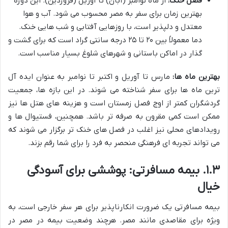
فصل خنک:
از ماه نوامبر (آبان) تا آوریل (فروردین). این دوره
بهترین زمان برای سفر به مصر محسوب می شود. آب و هوا
معتدل و دلپذیر است، با روزهایی آفتابی و شب هایی خنک.
دما معمولاً بین ۲۰ تا ۲۵ درجه سانتی گراد است که برای گشت و
گذار در اماکن باستانی و شهرهای شلوغ بسیار مناسب است.
بهترین ماه ها:
مارس تا آوریل و اکتبر تا نوامبر به عنوان ایده آل
ترین ماه ها برای سفر شناخته می شوند. در این بازه ها، جمعیت
گردشگران کمتر از اوج فصل زمستان است و هزینه های هتل ها نیز
ممکن است کمی مقرون به صرفه تر باشد. همچنین، فستیوال ها و
رویدادهای محلی نیز اغلب در فصل های خنک تر برگزار می شوند که
می تواند تجربه ای فرهنگی منحصر به فرد را برای شما رقم بزند.
۱.۳. بیمه مسافرتی: پوششی برای آسودگی
خیال
بیمه مسافرتی یک ضرورت انکارناپذیر برای هر سفر خارجی است، به
ویژه برای مقاصدی مانند مصر. هرچند وضعیت بیمه در مصر در