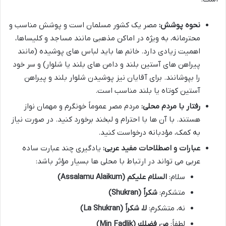
نحوه پوشش:
مصر یک کشور مسلمان است و پوشش مناسب و
محترمانه، به ویژه در اماکن مذهبی مانند مساجد و کلیساها،
اهمیت زیادی دارد. خانم ها باید لباس های پوشیده (مانند
پیراهن های آستین بلند و دامن های بلند یا شلوار) و سر خود
را بپوشانند. برای آقایان نیز پوشیدن شلوار بلند و پیراهن
آستین کوتاه یا بلند مناسب است.
رفتار با مردم محلی:
مردم مصر عموماً خونگرم و مهمان نواز
هستند. با آن ها با احترام و لبخند برخورد کنید. در صورت نیاز
به کمک، مؤدبانه درخواست کنید.
عبارات و اصطلاحات مفید عربی:
یادگیری چند عبارت ساده
عربی می تواند در ارتباط با محلی ها بسیار مؤثر باشد:
سلام:
السلام علیکم (Assalamu Alaikum)
متشکرم:
شکراً (Shukran)
نه، متشکرم:
لا، شکراً (La Shukran)
لطفاً:
من فضلك (Min Fadlik)