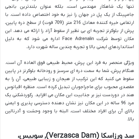
تنها یک شاهکار مهندسی است، بلکه عنوان بلندترین بانجی
جامپینگ از یک پل در جهان را نیز به خود اختصاص داده است. با
ارتفاعی خیره کننده معادل 216 متر (709 فوت) از سطح دره پایین،
پرش از بلوکرنز تجربه ای بی نظیر از سقوط آزاد را ارائه می دهد. این
مکان توسط شرکت Face Adrenalin اداره می شود که به دلیل
استانداردهای ایمنی بالا و تجربه چندین ساله شهرت دارد.
ویژگی منحصر به فرد این پرش، محیط طبیعی فوق العاده آن است.
هنگام پرش، شما به سمت دره ای سرسبز و رودخانه بلوکرنز در پایین
سقوط می کنید که این ترکیب از هیجان و زیبایی طبیعی، آن را به
مقصدی محبوب برای ماجراجویان تبدیل کرده است. منظره اقیانوس
هند در دوردست نیز بر جذابیت این مکان می افزاید. رکوردشکنی یک
مرد 96 ساله در این مکان نیز نشان دهنده دسترسی پذیری و ایمنی
بالای آن برای افراد مختلف است، البته با وجود وحشت و آدرنالین
بالا.
سد ورزاسکا (Verzasca Dam), سوییس،