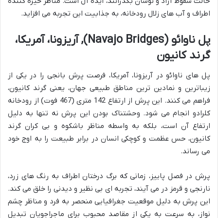
حالت سقوط آزاد و نوسان بگذرانند، ایده آل است. مناظر خیره کننده
اطراف و آب های زلال رودخانه، به جذابیت این تجربه می افزاید.
پل ناوائو (Navajo Bridges), آریزونا، آمریکا،
گرند کانیون
پل های ناوائو در آریزونا، آمریکا، فرصت پرش بانجی را در یکی از
زیباترین و نمادین ترین مناطق طبیعی جهان، یعنی گرند کانیون،
فراهم می کنند. این پرش از ارتفاع 142 متری (467 فوت) از رودخانه
کلرادو انجام می شود. وحشتناک بودن این پرش نه تنها به دلیل
ارتفاع آن است، بلکه به واسطه مناظر باشکوه و بی کران گرند
کانیون، حس عظمت و کوچکی انسان در برابر طبیعت را به اوج خود
می رساند.
پرش در فصل پاییز، زمانی که برگ درختان اطراف به رنگ های زرد،
نارنجی و قرمز در می آیند، تجربه ای بی نظیر و دیدنی را خلق می کند.
این پرش به دلیل موقعیت جغرافیایی منحصر به فرد و مناظر چشم
نواز، به سرعت به یکی از مقاصد محبوب برای ماجراجویان تبدیل