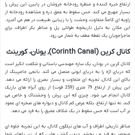
ارتفاع خیره کننده و منظره رودخانه خروشان در پایین، این پرش را
بسیار مهیج می کند. حس سقوط به عمق دره و مشاهده رودخانه از
زاویه ای کاملاً متفاوت، وحشت را با زیبایی طبیعت در هم می آمیزد.
این مکان به دلیل تاریخچه طولانی پل و مناظر بکر اطراف، برای
ماجراجویان یک نقطه عطف به شمار می رود.
کانال کرین (Corinth Canal), یونان، کورینث
کانال کرین در یونان، یک سازه مهندسی باستانی و شگفت انگیز است
که دریای اژه را به دریای ایونی متصل می کند. بانجی جامپینگ از
بالای این کانال، تجربه ای متفاوت و بسیار بصری را ارائه می دهد.
این پرش از ارتفاع 79 متری (259 فوت) از روی آبراه های باریک
کانال انجام می شود. چیزی که این پرش را وحشتناک و خاص می
کند، نه تنها ارتفاع، بلکه عرض کم کانال و دیواره های صخره ای عمود
بر آب است که حس سقوط در یک شکاف عمیق را به فرد می دهد.
مناظر تاریخی اطراف و آب های نیلگون کانال، به این تجربه جلوه ای
منحصر به فرد می بخشد. دیدن کشتی هایی که از زیر پاهای شما