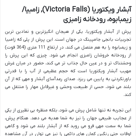
آبشار ویکتوریا (Victoria Falls), زامبیا/
زیمبابوه، رودخانه زامبزی
پرش از آبشار ویکتوریا، یکی از هیجان انگیزترین و نمادین ترین
تجربیات بانجی جامپینگ در جهان است. این پرش از پلی که زامبیا
و زیمبابوه را به هم متصل می کند، در ارتفاع 111 متری (364 فوت)
از رودخانه خروشان زامبزی انجام می شود. چیزی که این پرش را
وحشتناک تر و در عین حال جذاب تر می کند، حضور در میان غرش
مهیب آبشار ویکتوریا است که حجم عظیمی از آب را با قدرتی
باورنکردنی به پایین می ریزد. صدای رعدآسای آبشار و مهی که از آن
بلند می شود، حسی از طبیعت وحشی و غیرقابل مهار را منتقل می
کند.
این تجربه نه تنها شامل پرش می شود، بلکه منظره بی نظیری از یکی
از عجایب طبیعی جهان را نیز به شما هدیه می دهد. هنگام پرش،
شما به سمت مهی فرو می روید که از آبشار بلند می شود و گاهی
اوقات حتی رنگین کمان های دائمی را نیز می توان در آن مشاهده