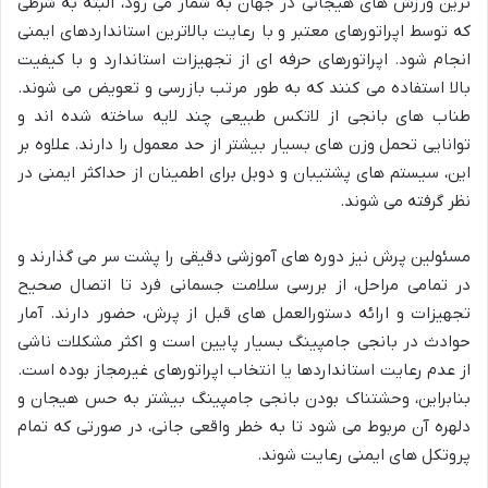
ترین ورزش های هیجانی در جهان به شمار می رود، البته به شرطی
که توسط اپراتورهای معتبر و با رعایت بالاترین استانداردهای ایمنی
انجام شود. اپراتورهای حرفه ای از تجهیزات استاندارد و با کیفیت
بالا استفاده می کنند که به طور مرتب بازرسی و تعویض می شوند.
طناب های بانجی از لاتکس طبیعی چند لایه ساخته شده اند و
توانایی تحمل وزن های بسیار بیشتر از حد معمول را دارند. علاوه بر
این، سیستم های پشتیبان و دوبل برای اطمینان از حداکثر ایمنی در
نظر گرفته می شوند.
مسئولین پرش نیز دوره های آموزشی دقیقی را پشت سر می گذارند و
در تمامی مراحل، از بررسی سلامت جسمانی فرد تا اتصال صحیح
تجهیزات و ارائه دستورالعمل های قبل از پرش، حضور دارند. آمار
حوادث در بانجی جامپینگ بسیار پایین است و اکثر مشکلات ناشی
از عدم رعایت استانداردها یا انتخاب اپراتورهای غیرمجاز بوده است.
بنابراین، وحشتناک بودن بانجی جامپینگ بیشتر به حس هیجان و
دلهره آن مربوط می شود تا به خطر واقعی جانی، در صورتی که تمام
پروتکل های ایمنی رعایت شوند.