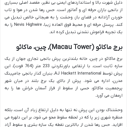
دلیل شهرت بالا و استانداردهای ایمنی بی نظیر، مقصد اصلی بسیاری
از بانجی بازان حرفه ای و آماتور است. حس رها شدن در هوا و تاب
خوردن آزادانه در فضای باز، وحشت را به هیجانی خالص تبدیل می
کند. پرسنل حرفه ای و محیط فوق العاده زیبا، Nevis Highwire را به
یک تجربه فراموش نشدنی تبدیل کرده اند.
برج ماکائو (Macau Tower), چین، ماکائو
برج ماکائو در چین، خانه بلندترین پرش بانجی تجاری جهان از یک
سازه ثابت است. با ارتفاعی باورنکردنی 233 متر (764 فوت)، این
پرش توسط AJ Hackett International، بنیان گذار بانجی جامپینگ
مدرن، اداره می شود. پرش از بالای یک برج بلند در میان شهر
پرجمعیت ماکائو، حسی از سقوط از فراز آسمان خراش ها را به
ارمغان می آورد.
وحشتناک بودن این پرش نه تنها به دلیل ارتفاع زیاد آن است، بلکه
منظره شهری زیر پا که در لحظه سقوط محو می شود، بر این دلهره می
افزاید. حس رها شدن از بالاترین نقطه یک سازه بشری و سقوط آزاد