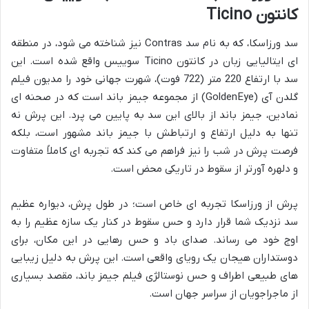
کانتون Ticino
سد ورزاسکا، که به نام سد Contras نیز شناخته می شود، در منطقه
ای ایتالیایی زبان در کانتون Ticino سوییس واقع شده است. این
سد با ارتفاع 220 متر (722 فوت)، شهرت جهانی خود را مدیون فیلم
گلدن آی (GoldenEye) از مجموعه جیمز باند است که در صحنه ای
نمادین، جیمز باند از بالای این سد به پایین می پرد. این پرش نه
تنها به دلیل ارتفاع و ارتباطش با جیمز باند مشهور است، بلکه
فرصت پرش در شب را نیز فراهم می کند که تجربه ای کاملاً متفاوت
و دلهره آورتر از سقوط در تاریکی محض است.
پرش از ورزاسکا تجربه ای خاص است؛ در طول پرش، دیواره عظیم
سد نزدیک شما قرار دارد و حس سقوط در کنار یک سازه عظیم را به
اوج خود می رساند. صدای باد و حس رهایی در این مکان، برای
دوستداران هیجان یک رویای واقعی است. این پرش به دلیل زیبایی
های طبیعی اطراف و حس نوستالژی فیلم جیمز باند، مقصد بسیاری
از ماجراجویان از سراسر جهان است.