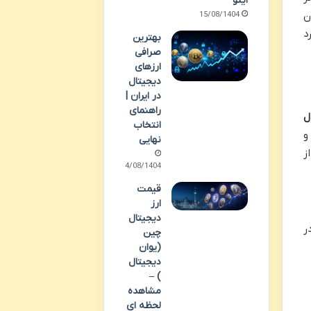
اینو
ست، در حالی که ID Number همان
15/08/1404
د
بهترین
صرافی
ارزهای
دیجیتال
در ایران |
راهنمای
ل
انتخاب
و
نهایی
ز
14/08/1404
قیمت
ارز
دیجیتال
احراز هویت در کوینکس برای ایرانیان است. یافتن ID Number در
چین
(یوان
دیجیتال
) –
مشاهده
لحظه ای