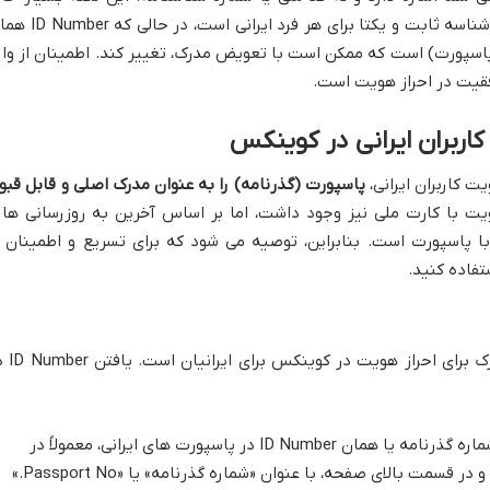
اهمیت است؛ زیرا کد ملی (شماره ملی) یک شناسه ثابت و یکتا برای هر فرد ایرانی ا
اسپورت) است که ممکن است با تعویض مدرک، تغییر کند. اطمینان از وار
فقیت در احراز هویت است.
کاربران ایرانی در کوینکس
ت کاربران ایرانی،
پاسپورت (گذرنامه) را به عنوان مدرک اصلی و قابل قبو
یت با کارت ملی نیز وجود داشت، اما بر اساس آخرین به روزرسانی ها 
با پاسپورت است. بنابراین، توصیه می شود که برای تسریع و اطمینان ا
تفاده کنید.
پاسپورت، معتبرترین و مورد قبول ترین مدرک برای 
شماره گذرنامه یا همان ID Number در پاسپورت های ایرانی، معمولاً در
صفحه اول (صفحه مشخصات شخصی) و در قسمت بالای صفحه، با عنوان «شماره گذرنامه» یا «Passport No.»