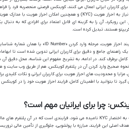
ی کاربران ایرانی اعمال می کنند، کوینکس فرصتی منحصربه فرد را فراه
آورده است: امکان فعالیت های پایه بدون نیاز به احراز هویت (KYC) و همچنین امکان احراز هویت با مدارک هو
 این رویکرد، آن را به گزینه ای قابل اعتماد برای افرادی که به دنبال ی
 کریپتو هستند، تبدیل کرده است.
یکی از مراحل مهم و گاه گیج کننده در فرآیند احراز هویت، مرحله وارد کردن «ID Number» یا همان شماره ش
ک راهنمای جامع و دقیق برای کاربران ایرانی تدوین شده است تا ابهاما
نکس را به طور کامل برطرف کند. در ادامه، به تشریح مفهوم این شناسه، محل دقیق آن د
و نحوه صحیح وارد کردن آن در پلتفرم کوینکس، هم از طریق وب سایت و ه
مزایا و محدودیت های احراز هویت برای کاربران ایرانی و نکات کلیدی برا
گیرد تا بتوانید با اطمینان کامل، فرایند احراز هویت خود را در کوینکس ب
احراز هویت یا (Know Your Customer) که به اختصار KYC نامیده می شود، فرایندی است که در آن پلتفرم های م
هدف اصلی این فرایند، مبارزه با پولشویی، جلوگیری از تأمین مالی تروریسم