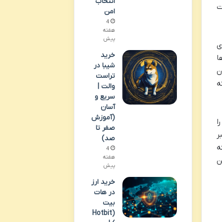
انتخاب
ت
امن
4
هفته
پیش
ی
خرید
ا
شیبا در
ن
تراست
ه
والت |
سریع و
آسان
(آموزش
ا
صفر تا
ر
صد)
ه
4
هفته
ن
پیش
خرید ارز
در هات
بیت
(Hotbit