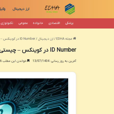
ارز دیجیتال
وکی
پزشکی
اقتصادی
خانواده
عمومی
تکنولوژی
مجله EDHA
/
ارز دیجیتال
/
ID Number در کوینکس – چیستی و راهنمای کامل
ID Number در کوینکس – چیستی و راهنمای کامل
آخرین به روز رسانی: 13/07/1404
خواندن این مطلب 16 دقیقه زمان میبرد