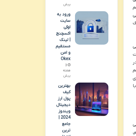
پیش
م
ورود به
یتی
سایت
ک
اوکی
اکسچنج
| لینک
ناسایی
مستقیم
و امن
ت
Okex
ر
3
م
هفته
پیش
ی
ا
بهترین
کیف
پول ارز
دیجیتال
ویندوز
2024 |
جامع
الی
ترین
،