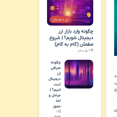
ارز دیجیتال
چگونه وارد بازار ارز
دیجیتال شویم؟ | شروع
مطمئن (گام به گام)
2 روز پیش
چگونه
صرافی
ارز
د
دیجیتال
نی،
ثبت
ح
کنیم؟ |
مراحل و
اخذ
مجوز
ای
1
ی
هفته