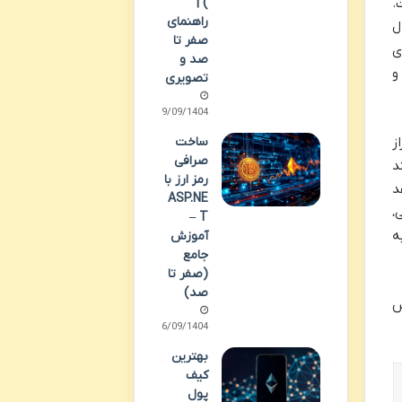
.
) |
راهنمای
ل
صفر تا
ی
صد و
و
تصویری
29/09/1404
ز
ساخت
صرافی
د
رمز ارز با
د
ASP.NE
،
T –
ه
آموزش
جامع
(صفر تا
صد)
س
26/09/1404
بهترین
کیف
پول