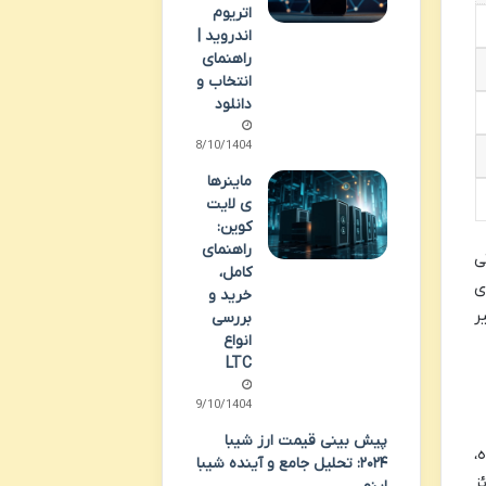
اتریوم
اندروید |
راهنمای
انتخاب و
دانلود
08/10/1404
ماینرها
ی لایت
کوین:
راهنمای
ی
کامل،
ی
خرید و
ر
بررسی
انواع
LTC
09/10/1404
پیش بینی قیمت ارز شیبا
،
۲۰۲۴: تحلیل جامع و آینده شیبا
ز