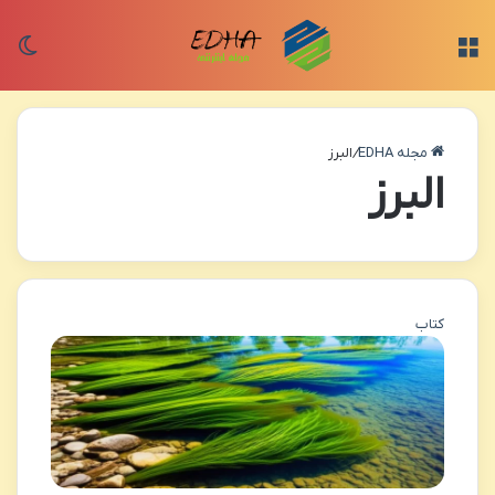
منو
تغی
مجله EDHA
/
البرز
البرز
کتاب