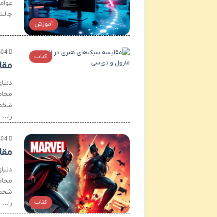
عوامل
چالش
آموزش
404
کتاب
مقا
دنیا
مخاط
شخصی
را…
404
مقا
دنیا
مخاط
شخصی
کتاب
را…