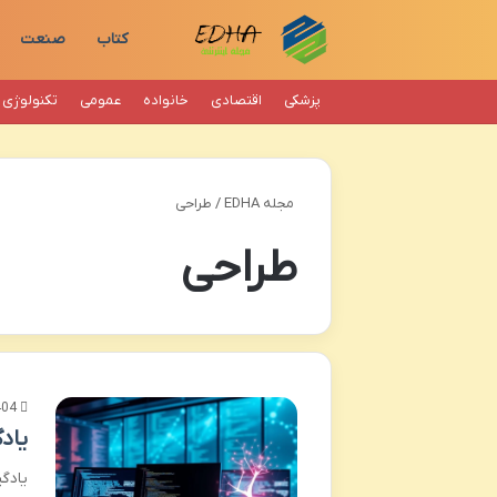
کتاب
صنعت
پزشکی
اقتصادی
خانواده
عمومی
تکنولوژی
مجله EDHA
/
طراحی
طراحی
404
یاد
یادگ