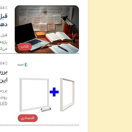
404
قبل
دهی
قبل ا
پژوه
کتاب
می‌کن
404
این
روشن
LED توانسته جای لامپ‌ها و چراغ‌های سنتی را بگیرد. در میان انواع…
اقتصادی