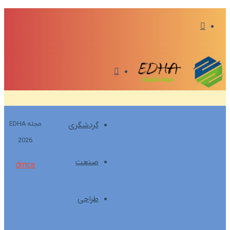
تغییر
پوسته
منو
مجله EDHA
گردشگری
2026
صنعت
dmca
طراحی