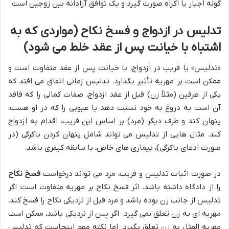
گونه اجبار یا اکراه صورت گیرد و یک توافق آزادانه بین زوجین است.
تدلیس در ازدواج و فسخ نکاح (مواردی که به
اشتباه با خیانت پس از عقد خلط می شود)
«تدلیس» یا فریب در ازدواج، با خیانت پس از عقد متفاوت است و
ممکن است بر مهریه تأثیر بگذارد. تدلیس زمانی اتفاق می افتد که
یکی از طرفین (مثلاً زن) قبل از عقد ازدواج، صفات کمالی را که فاقد
آن است به دروغ به خود نسبت دهد یا عیوبی را که در او هست،
پنهان کند و طرف دیگر (مرد) بر اساس این فریب، اقدام به ازدواج
کند. مثال هایی از تدلیس می تواند شامل پنهان کردن باکرگی (در
صورت ادعای باکرگی)، بیماری های خاص، یا سابقه کیفری باشد.
در صورت اثبات تدلیس و فریب، مرد می تواند درخواست
فسخ نکاح
را از دادگاه داشته باشد. اثر فسخ نکاح بر مهریه متفاوت است: اگر
تدلیس از جانب زن بوده باشد و مرد قبل از نزدیکی نکاح را فسخ کند،
مهریه ای به زن تعلق نمی گیرد. اگر پس از نزدیکی باشد، ممکن است
مهریه المثل به زن تعلق بگیرد. اما نکته مهم اینجاست که تدلیس