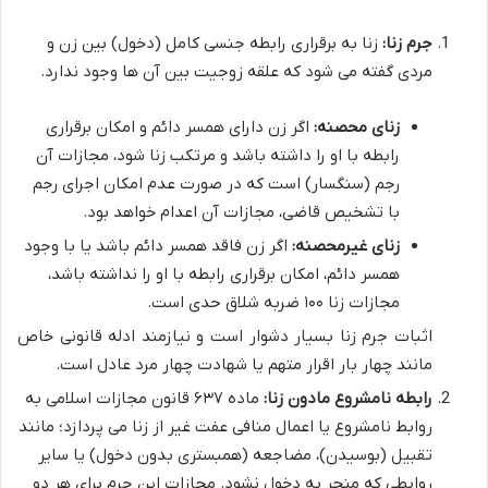
جرم زنا:
زنا به برقراری رابطه جنسی کامل (دخول) بین زن و
مردی گفته می شود که علقه زوجیت بین آن ها وجود ندارد.
زنای محصنه:
اگر زن دارای همسر دائم و امکان برقراری
رابطه با او را داشته باشد و مرتکب زنا شود، مجازات آن
رجم (سنگسار) است که در صورت عدم امکان اجرای رجم
با تشخیص قاضی، مجازات آن اعدام خواهد بود.
زنای غیرمحصنه:
اگر زن فاقد همسر دائم باشد یا با وجود
همسر دائم، امکان برقراری رابطه با او را نداشته باشد،
مجازات زنا ۱۰۰ ضربه شلاق حدی است.
اثبات جرم زنا بسیار دشوار است و نیازمند ادله قانونی خاص
مانند چهار بار اقرار متهم یا شهادت چهار مرد عادل است.
رابطه نامشروع مادون زنا:
ماده ۶۳۷ قانون مجازات اسلامی به
روابط نامشروع یا اعمال منافی عفت غیر از زنا می پردازد؛ مانند
تقبیل (بوسیدن)، مضاجعه (همبستری بدون دخول) یا سایر
روابطی که منجر به دخول نشود. مجازات این جرم برای هر دو