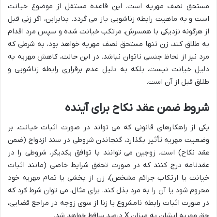
مستحق نصف مهریه است. این قاعده مستقل از موضوع خیانت
است و به ماهیت رابطه زناشویی باز می گردد. بنابراین، اگر زنی قبل
از هرگونه نزدیکی با همسرش، مرتکب خیانت شده و سپس مرد اقدام
به طلاق کند، زن تنها مستحق نصف مهریه خواهد بود، به شرطی که
مرد نیز از لحاظ جنسی ناتوان نباشد. در این حالت، کاهش مهریه به
دلیل خیانت نیست، بلکه به دلیل عدم برقراری رابطه زناشویی و
طلاق قبل از آن است.
شروط ضمن عقد نکاح برای آینده
یکی از راهکارهای قانونی که می تواند در صورت اثبات خیانت، بر
وضعیت مهریه تأثیر بگذارد، گنجاندن شروطی در سند ازدواج (ضمن
عقد نکاح) است. زوجین می توانند با توافق یکدیگر، شروطی را در
عقدنامه درج کنند که در صورت تحقق شرایط خاصی (مانند اثبات
خیانت یا ارتکاب جرائم مشخص)، زن از بخشی یا تمام مهریه خود
محروم شود یا آن را به مرد بذل کند. برای مثال، می توان شرط کرد که
در صورت اثبات رابطه نامشروع یا زنا از سوی زوجه در مراجع قضایی،
حق مهریه ایشان به میزان X درصد ساقط خواهد شد.