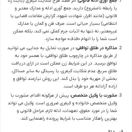
جمع آوری ادله قانونی:
اگر قصد طرح شکایت کیفری (بابت زنا
یا رابطه نامشروع) دارید، جمع آوری ادله و مدارک معتبر و
قانونی (مانند اقرار، شهادت شهود، گزارش مقامات قضایی یا
انتظامی) بسیار حیاتی است. صرف ظن و گمان یا مدارک
غیرمعتبر، نه تنها به اثبات جرم کمکی نمی کند، بلکه ممکن
است شما را با اتهام «قذف» مواجه سازد.
مذاکره در طلاق توافقی:
در صورت تمایل به جدایی، می توانید
از طریق مذاکره در چارچوب طلاق توافقی، با همسر خود به
توافق برسید. در این شرایط، زن ممکن است در ازای دریافت
طلاق سریع، عدم شکایت کیفری، یا رسیدگی به سایر مسائل،
بخشی از مهریه خود را بذل کند. این روش نیازمند توافق و
اراده آزادانه هر دو طرف است.
مشورت با وکیل متخصص:
پیش از هرگونه اقدام، مشورت با
وکیل متخصص خانواده و کیفری ضروری است. وکیل می تواند
شما را در مورد حقوق، تعهدات، ادله لازم، مراحل قانونی و
بهترین راهکار متناسب با شرایط پرونده راهنمایی کند.