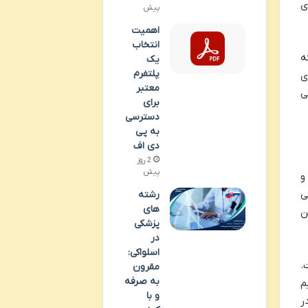
 منظم ضروری
پیش
اهمیت
انتخاب
ه
یک
پلتفرم
ی
معتبر
ی
برای
دسترسی
به پی
دی اف
2 روز
پیش
و
ی
رشته
های
ن
پزشکی
در
اسلواکی:
 است.
مقرون
به صرفه
م
و با
ر