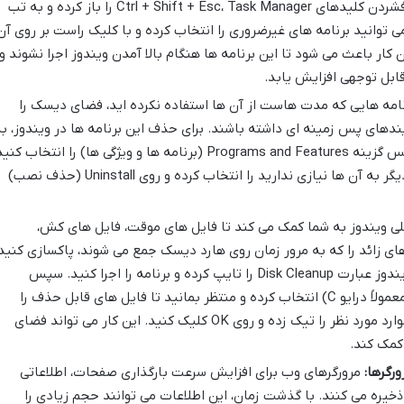
Manager (مدیریت وظایف) بروید. با فشردن کلیدهای Ctrl + Shift + Esc، Task Manager را باز کرده و به تب
مت می توانید برنامه های غیرضروری را انتخاب کرده و با کلیک راست بر روی آن
خاب نمایید. این کار باعث می شود تا این برنامه ها هنگام بالا آمدن ویندوز اجرا نشوند و
بل توجهی افزایش یابد.
امه هایی که مدت هاست از آن ها استفاده نکرده اید، فضای دیسک را
دهای پس زمینه ای داشته باشند. برای حذف این برنامه ها در ویندوز، ب
Control Panel (کنترل پنل) رفته و سپس گزینه Programs and Features (برنامه ها و ویژگی ها) را انتخاب ک
در لیست ظاهر شده، برنامه هایی که دیگر به آن ها نیازی ندارید را انتخاب کرده و روی Uninstall (حذف نصب)
خلی ویندوز به شما کمک می کند تا فایل های موقت، فایل های کش،
ی زائد را که به مرور زمان روی هارد دیسک جمع می شوند، پاکسازی کنید
برای استفاده از آن، در نوار جستجوی ویندوز عبارت Disk Cleanup را تایپ کرده و برنامه را اجرا کنید. سپس
درایوی که قصد پاکسازی آن را دارید (معمولاً درایو C) انتخاب کرده و منتظر بمانید تا فایل های قابل حذف را
شناسایی کند. پس از نمایش لیست، موارد مورد نظر را تیک زده و روی OK کلیک کنید. این کار می تواند فضای
کمک کند.
مرورگرهای وب برای افزایش سرعت بارگذاری صفحات، اطلاعاتی
ذخیره می کنند. با گذشت زمان، این اطلاعات می توانند حجم زیادی را