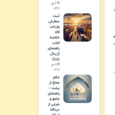
2 روز
پیش
ثبت
سفارش
واردات
کالا:
ه
خلاصه
کتاب
نید.
راهنمای
(زینال
زاده)
4 روز
پیش
.
حکم
جماع از
پشت –
راهنمای
جامع و
شرعی از
دیدگاه