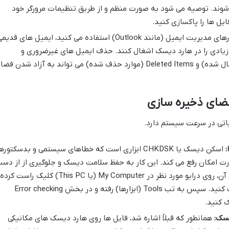
شوند. توصیه می شود به صورت منظم و از طریق تنظیمات مرورگر خود
اگر از نرم افزارهای مدیریت ایمیل (مانند Outlook) استفاده می کنید، ایمیل های قدی
یادی را در هارد دیسک اشغال کنند. حذف ایمیل های غیرضروری و
پاکسازی پوشه Sent Items (موارد ارسال شده) و Deleted Items (موارد حذف شده) می تواند به آزاد شدن فض
ای ذخیره سازی
ی در سرعت سیستم دارد.
اسکن دیسک یا CHKDSK ابزاری است که خطاهای سیستمی و بدسکتوره
 امکان رفع می کند. این کار به حفظ سلامت دیسک و جلوگیری از از دس
رفتن اطلاعات کمک می کند. برای اجرای آن، روی درایو مورد نظر در My Computer (یا This PC) کلیک راست کرد
گزینه Properties (ویژگی ها) را انتخاب کنید. سپس به تب Tools (ابزارها) رفته و در بخش Error checking
همانطور که قبلاً اشاره شد، فایل ها روی هارد دیسک های مکانیکی