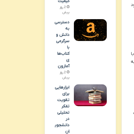
کیفیت
د
2 روز
پیش
دسترسی
به
دانش و
سرگرمی
با
کتاب‌ها
ا
ی
ه
آمازون
2 روز
پیش
ابزارهایی
برای
تقویت
تفکر
تحلیلی
در
دانشجوی
ان