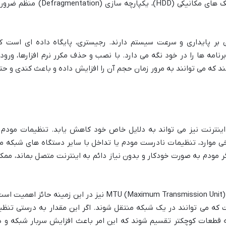
اطلاعات را کاهش می دهد. برای هارد دیسک های مکانیکی (HDD)، یکپارچه سازی (Defragmentation)
ی بر پایداری و سرعت سیستم دارند. رجیستری، پایگاه داده ای است ک
امه ها را در خود نگه می دارد. با نصب و حذف مکرر نرم افزارها، ورود
ند که می توانند به مرور زمان حجم آن را افزایش داده و باعث کندی و حت
 اینترنت نیز می تواند به دلایل خاص خود کاهش یابد. تنظیمات مودم 
رخی موارد، تنظیمات نادرست مودم یا تداخل با سایر دستگاه های شبکه م
 مودم به صورت خودکار و بدون نیاز دائم به اینترنت متصل بماند، ممک
اهمیت بهینه سازی پارامترهای شبکه مانند MTU (Maximum Transmission Unit) نیز در این زمینه حائز اهمیت
است که می توانند در یک شبکه منتقل شوند. اگر این مقدار به درستی تنظی
قطعات کوچکتر تقسیم شوند که این امر باعث افزایش سربار شبکه و د