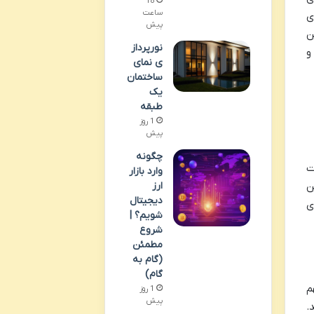
18
ساعت
ی
پیش
ن
نورپرداز
و
ی نمای
ساختمان
یک
طبقه
1 روز
پیش
چگونه
ت
وارد بازار
ن
ارز
دیجیتال
ی
شویم؟ |
شروع
مطمئن
(گام به
گام)
م
1 روز
پیش
را می شوند.