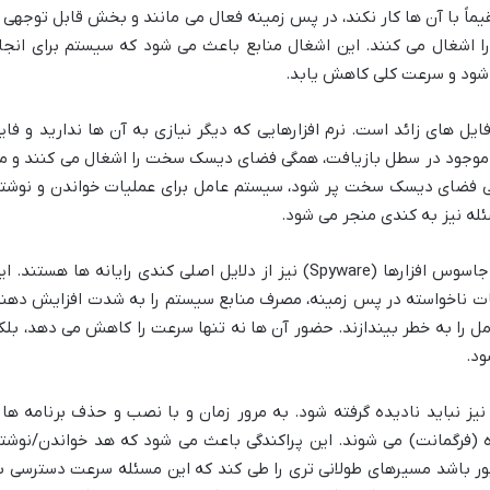
قیماً با آن ها کار نکند، در پس زمینه فعال می مانند و بخش قابل توجهی ا
بع پردازشی (CPU) و حافظه رم (RAM) را اشغال می کنند. این اشغال منابع باعث می شود که سیستم برای انج
ه شود و سرعت کلی کاهش یابد.
ایل های زائد است. نرم افزارهایی که دیگر نیازی به آن ها ندارید و فای
 موجود در سطل بازیافت، همگی فضای دیسک سخت را اشغال می کنند و م
وقتی فضای دیسک سخت پر شود، سیستم عامل برای عملیات خواندن و نوشت
له نیز به کندی منجر می شود.
آسیب های ناشی از ویروس ها، بدافزارها و جاسوس افزارها (Spyware) نیز از دلایل اصلی کندی رایانه ها هستند. 
لیات ناخواسته در پس زمینه، مصرف منابع سیستم را به شدت افزایش دهند
ل را به خطر بیندازند. حضور آن ها نه تنها سرعت را کاهش می دهد، بلک
ود.
ز نباید نادیده گرفته شود. به مرور زمان و با نصب و حذف برنامه ها 
 (فرگمانت) می شوند. این پراکندگی باعث می شود که هد خواندن/نوشت
ر باشد مسیرهای طولانی تری را طی کند که این مسئله سرعت دسترسی ب