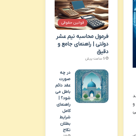
قوانین حقوقی
فرمول محاسبه نیم عشر
دولتی | راهنمای جامع و
دقیق
5 ساعت پیش
در چه
صورت
عقد دائم
باطل می
د
شود؟ |
و
راهنمای
کامل
ی
شرایط
بطلان
نکاح
ی