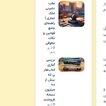
عقب
ز
نشینی
ام
ملک
تجاری |
راهنمای
ل
جامع
قوانین و
ی
نکات
ن
حقوقی
2 روز
پیش
این
بررسی
،
آماری
کتاب‌های
ه
ی که
بیش از
۱۰۰
و
میلیون
نسخه
ن
فروختند
ه
2 روز