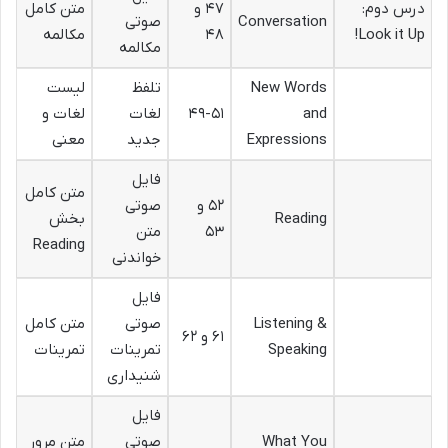
درس دوم:
۴۷ و
متن کامل
Conversation
صوتی
Look it Up!
۴۸
مکالمه
مکالمه
New Words
تلفظ
لیست
and
۴۹-۵۱
لغات
لغات و
Expressions
جدید
معنی
فایل
متن کامل
۵۲ و
صوتی
Reading
بخش
۵۳
متن
Reading
خواندنی
فایل
Listening &
صوتی
متن کامل
۶۱ و ۶۲
Speaking
تمرینات
تمرینات
شنیداری
فایل
What You
صوتی
متن مرور