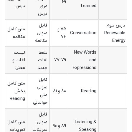
۶۹
Learned
مرور
درس
درس
درس سوم:
فایل
۷۵ و
متن کامل
Renewable
Conversation
صوتی
۷۶
مکالمه
Energy
مکالمه
New Words
تلفظ
لیست
and
۷۷-۷۹
لغات
لغات و
Expressions
جدید
معنی
فایل
متن کامل
صوتی
Reading
۸۰ و ۸۱
بخش
متن
Reading
خواندنی
فایل
Listening &
صوتی
متن کامل
۸۹ و ۹۰
Speaking
تمرینات
تمرینات