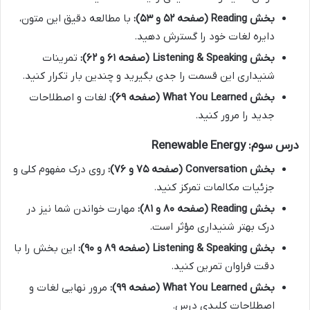
بخش Reading (صفحه ۵۲ و ۵۳):
با مطالعه دقیق این متون،
دایره لغات خود را گسترش دهید.
بخش Listening & Speaking (صفحه ۶۱ و ۶۲):
تمرینات
شنیداری این قسمت را جدی بگیرید و چندین بار تکرار کنید.
بخش What You Learned (صفحه ۶۹):
لغات و اصطلاحات
جدید را مرور کنید.
درس سوم: Renewable Energy
بخش Conversation (صفحه ۷۵ و ۷۶):
روی درک مفهوم کلی و
جزئیات مکالمات تمرکز کنید.
بخش Reading (صفحه ۸۰ و ۸۱):
مهارت خواندن شما نیز در
درک بهتر شنیداری مؤثر است.
بخش Listening & Speaking (صفحه ۸۹ و ۹۰):
این بخش را با
دقت فراوان تمرین کنید.
بخش What You Learned (صفحه ۹۹):
مرور نهایی لغات و
اصطلاحات کلیدی درس.