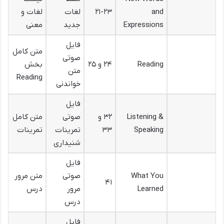
and
۲۱-۲۳
لغات
لغات و
Expressions
جدید
معنی
فایل
متن کامل
صوتی
Reading
۲۴ و ۲۵
بخش
متن
Reading
خواندنی
فایل
Listening &
۳۲ و
صوتی
متن کامل
Speaking
۳۳
تمرینات
تمرینات
شنیداری
فایل
What You
صوتی
متن مرور
۴۱
Learned
مرور
درس
درس
فایل