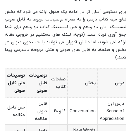
برای دسترسی آسان تر، در ادامه یک جدول ارائه می شود که بخش
های مهم کتاب درسی را به همراه توضیحات مربوط به
فایل صوتی
لیسنینگ زبان دوازدهم
و
متن لیسنینگ کتاب دوازدهم
برای شما
جمع آوری کرده است. (توجه: لینک های مستقیم در خروجی مقاله
ارائه نمی شوند، اما دانش آموزان می توانند با جستجوی عنوان هر
بخش و صفحه، به فایل های صوتی و متنی مربوطه دسترسی پیدا
کنند.)
توضیحات
توضیحات
صفحات
درس
بخش
فایل
متن فایل
کتاب
صوتی
صوتی
درس اول:
فایل
متن کامل
Sense of
Conversation
۱۹ و ۲۰
صوتی
مکالمه
Appreciation
مکالمه
New Words
تلفظ
لیست