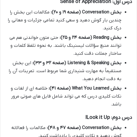
درس اول: Sense of Appreciation
بخش Conversation (صفحه ۱۹ و ۲۰):
مکالمات این بخش را
چندین بار گوش دهید و سعی کنید تمامی جزئیات و معانی را
درک کنید.
بخش Reading (صفحه ۲۴ و ۲۵):
حتی متون خواندنی هم می
توانند منبع سؤالات لیسنینگ باشند. به نحوه تلفظ کلمات و
ساختار جملات دقت کنید.
بخش Listening & Speaking (صفحه ۳۲ و ۳۳):
این بخش
مستقیماً به مهارت شنیداری شما مربوط است. تمرینات آن را
به دقت انجام دهید.
بخش What You Learned (صفحه ۴۱):
خلاصه ای از لغات و
نکات کلیدی درس که می تواند شامل فایل های صوتی مرور
باشد.
درس دوم: Look it Up!
بخش Conversation (صفحه ۴۷ و ۴۸):
مکالمات را فعالانه
گوش دهید و نکات کلیدی را یادداشت کنید.